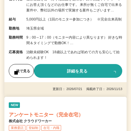
にお答え頂くなどのお仕事です。 来所が無くご自宅で出来る
案件や、弊社以外の場所で実施する案件もございます…
給与
5,000円以上（1回のモニター参加につき） ※完全出来高制
勤務地
埼玉県全域
勤務時間
9：00～17：00（モニター内容により異なります） 好きな時
間＆タイミングで勤務OK！…
応募資格
治験未経験OK 18歳以上であれば初めての方も安心して始
められます！
詳細を見る
後で見る
更新日： 2026/07/21 掲載終了日： 2026/11/13
NEW
アンケートモニター（完全在宅）
株式会社 クラウドワーカー
業務委託
登録制
在宅・内職