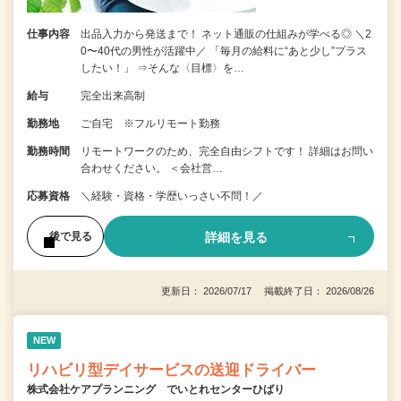
仕事内容
出品入力から発送まで！ ネット通販の仕組みが学べる◎ ＼2
0〜40代の男性が活躍中／ 「毎月の給料に“あと少し”プラス
したい！」 ⇒そんな〈目標〉を…
給与
完全出来高制
勤務地
ご自宅 ※フルリモート勤務
勤務時間
リモートワークのため、完全自由シフトです！ 詳細はお問い
合わせください。 ＜会社営…
応募資格
＼経験・資格・学歴いっさい不問！／
詳細を見る
後で見る
更新日： 2026/07/17 掲載終了日： 2026/08/26
NEW
リハビリ型デイサービスの送迎ドライバー
株式会社ケアプランニング でいとれセンターひばり