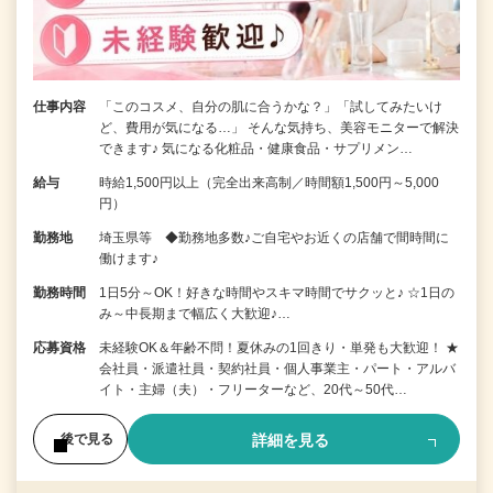
仕事内容
「このコスメ、自分の肌に合うかな？」「試してみたいけ
ど、費用が気になる…」 そんな気持ち、美容モニターで解決
できます♪ 気になる化粧品・健康食品・サプリメン…
給与
時給1,500円以上（完全出来高制／時間額1,500円～5,000
円）
勤務地
埼玉県等 ◆勤務地多数♪ご自宅やお近くの店舗で間時間に
働けます♪
勤務時間
1日5分～OK！好きな時間やスキマ時間でサクッと♪ ☆1日の
み～中長期まで幅広く大歓迎♪…
応募資格
未経験OK＆年齢不問！夏休みの1回きり・単発も大歓迎！ ★
会社員・派遣社員・契約社員・個人事業主・パート・アルバ
イト・主婦（夫）・フリーターなど、20代～50代…
詳細を見る
後で見る