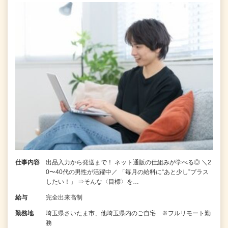
仕事内容
出品入力から発送まで！ ネット通販の仕組みが学べる◎ ＼2
0〜40代の男性が活躍中／ 「毎月の給料に“あと少し”プラス
したい！」 ⇒そんな〈目標〉を…
給与
完全出来高制
勤務地
埼玉県さいたま市、他埼玉県内のご自宅 ※フルリモート勤
務