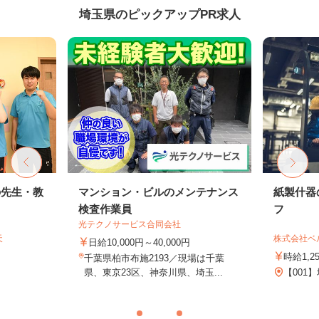
埼玉県のピックアップPR求人
の先生・教
マンション・ビルのメンテナンス
紙製什器
検査作業員
フ
光テクノサービス合同会社
天
株式会社ベ
日給10,000円～40,000円
時給1,2
千葉県柏市布施2193／現場は千葉
県、東京23区、神奈川県、埼玉...
【001】