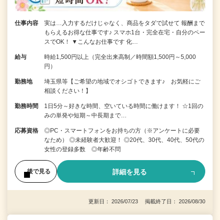
仕事内容
実は…入力するだけじゃなく、商品をタダで試せて 報酬まで
もらえるお得な仕事です♪ スマホ1台・完全在宅・自分のペー
スでOK！ ▼こんなお仕事です 化…
給与
時給1,500円以上（完全出来高制／時間額1,500円～5,000
円）
勤務地
埼玉県等【ご希望の地域でオシゴトできます♪ お気軽にご
相談ください！】
勤務時間
1日5分～好きな時間、空いている時間に働けます！ ☆1回の
みの単発や短期～中長期まで…
応募資格
◎PC・スマートフォンをお持ちの方（※アンケートに必要
なため） ◎未経験者大歓迎！ ◎20代、30代、40代、50代の
女性の登録多数 ◎年齢不問
詳細を見る
後で見る
更新日： 2026/07/23 掲載終了日： 2026/08/30