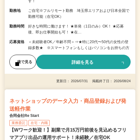
す！
勤務地
ご自宅※フルリモート勤務 埼玉県エリアおよび日本全国で
勤務可能（在宅OK）
勤務時間
好きな時間に働けます！ ★単発（1日のみ）OK！ ★応募
後、即お仕事開始も可！ ★在…
応募資格
＜未経験者OK／年齢不問＞⇒★特に20代〜50代の女性の登
録多数★ ※スマートフォンもしくはパソコンをお持ちの方
詳細を見る
後で見る
更新日： 2026/07/31 掲載終了日： 2026/08/24
ネットショップのデータ入力・商品登録および発
送軽作業
合同会社Re Start
業務委託
在宅・内職
【Wワーク歓迎！】副業で月15万円前後を見込めるフリ
マアプリ出品の運用サポート！未経験／在宅OK