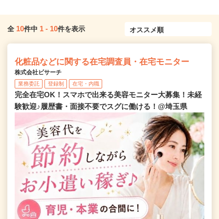
10
1
-
10
全
件中
件を表示
化粧品などに関する在宅調査員・在宅モニター
株式会社ビサーチ
業務委託
登録制
在宅・内職
完全在宅OK！スマホで出来る美容モニター大募集！未経
験歓迎♪履歴書・面接不要でスグに働ける！@埼玉県