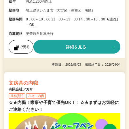
給与
時給1,260円以上
勤務地
埼玉県さいたま市（大宮区・浦和区・南区）
勤務時間
8：00～10：00 11：30～13：00 14：30～16：30 ★週2日
～OK…
応募資格
要普通自動車免許
詳細を見る
後で見る
更新日： 2026/08/03 掲載終了日： 2026/09/04
文房具の内職
有限会社ツカサ
業務委託
在宅・内職
☆★内職！家事や子育て優先OK！！☆★まずはお気軽に
ご連絡ください！