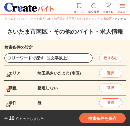
後で見る
閲覧履歴
会員登録
メニュー
クリエイトバイト・パート求人TOP
＞
埼玉県
＞
埼玉県さいたま市
＞
さいたま市南区
＞
さいたま市
さいたま市南区・その他のバイト・求人情報
検索条件の設定
絞り込む
エリア
埼玉県さいたま市(南区)
選択
職種
指定しない
選択
条件
昼
選択
10
検索条件を保存
全
件ヒットしました