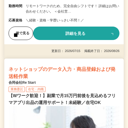
勤務時間
リモートワークのため、完全自由シフトです！ 詳細はお問い
合わせください。 ＜会社営…
応募資格
＼経験・資格・学歴いっさい不問！／
詳細を見る
後で見る
更新日： 2026/07/15 掲載終了日： 2026/08/26
ネットショップのデータ入力・商品登録および発
送軽作業
合同会社Re Start
業務委託
在宅・内職
【Wワーク歓迎！】副業で月15万円前後を見込めるフリ
マアプリ出品の運用サポート！未経験／在宅OK