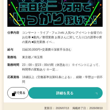
仕事内容
コンサート・ライブ・フェスetc 人気×レアイベント会場での
お仕事 ■案内／整理業務 お客さんに対して入り口の誘導や席
の案内 ■販売業務 イベ…
給与
日給30,000円+交通費※深夜手当含む
勤務地
東京都／埼玉県
勤務時間
23：00～翌23：00の間（休憩あり） ※イベントによって、
時間帯の変動あり ※一定…
応募資格
18歳以上（労働基準法第61条による）、経験・学歴は一切不
問
詳細を見る
後で見る
更新日： 2026/07/13 掲載終了日： 2026/08/10