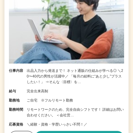
仕事内容
出品入力から発送まで！ ネット通販の仕組みが学べる◎ ＼2
0〜40代の男性が活躍中／ 「毎月の給料に“あと少し”プラス
したい！」 ⇒そんな〈目標〉を…
給与
完全出来高制
勤務地
ご自宅 ※フルリモート勤務
勤務時間
リモートワークのため、完全自由シフトです！ 詳細はお問い
合わせください。 ＜会社営…
応募資格
＼経験・資格・学歴いっさい不問！／