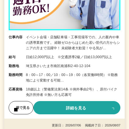
仕事内容
イベント会場・店舗駐車場・工事現場等での、人の案内や車
の誘導業務です。 経験ゼロからはじめた若い世代の方からシ
ニアの方まで活躍中！ 未経験者大歓迎！やる気が…
給与
日給12,000円以上 ※交通誘導2級／日給13,000円以上
勤務地
埼玉県さいたま市南区南浦和2-40-12-104
勤務時間
8：00～17：00／10：00～19：00（各実働8時間） ※勤務
地により変動する可能…
応募資格
18歳以上（警備業法第14条 ※例外事由2号） 、原付バイク
免許所持者 ※無い方も応募可
詳細を見る
後で見る
更新日： 2026/07/06 掲載終了日： 2026/08/07