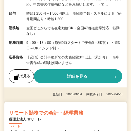
応、申告書の作成補助などをお願いします。 （で…
給与
時給1,250円～1,500円以上 ※経験年数・スキルによる（研
修期間あり：時給1,200…
勤務地
全国どこからでも在宅勤務OK（全国47都道府県対応、転勤
なし）
勤務時間
9：00～18：00（原則9時スタートで実働5～8時間） ・週3
日～OK／シフト制 ・…
応募資格
【必須】会計事務所での実務経験3年以上（累計可） ※申
告書作成の経験は問いません
詳細を見る
後で見る
更新日： 2026/06/04 掲載終了日： 2027/04/23
リモート勤務での会計・経理業務
税理士法人 サリーレ
パート