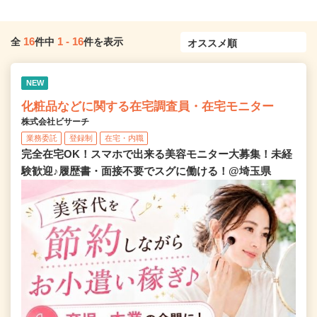
16
1
-
16
全
件中
件を表示
NEW
化粧品などに関する在宅調査員・在宅モニター
株式会社ビサーチ
業務委託
登録制
在宅・内職
完全在宅OK！スマホで出来る美容モニター大募集！未経
験歓迎♪履歴書・面接不要でスグに働ける！@埼玉県