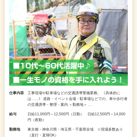
仕事内容
工事現場や駐車場などの交通誘導警備業務。 《具体的に
は……》 道路・イベント会場・駐車場などでの、車や歩行者
の交通誘導・整理・案内 ＜勤務地＞ …
給与
日給11,000円～12,500円（日勤） 日給12,500円～14,000
円（夜勤）
勤務地
東京都・神奈川県・埼玉県・千葉県全域 ☆現場多数あり
（直行・直帰OK）