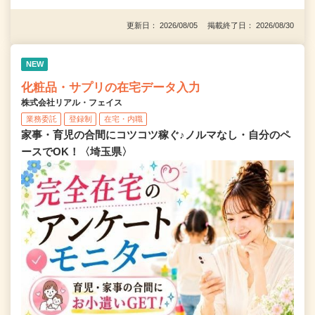
更新日： 2026/08/05 掲載終了日： 2026/08/30
NEW
化粧品・サプリの在宅データ入力
株式会社リアル・フェイス
業務委託
登録制
在宅・内職
家事・育児の合間にコツコツ稼ぐ♪ノルマなし・自分のペ
ースでOK！〈埼玉県〉