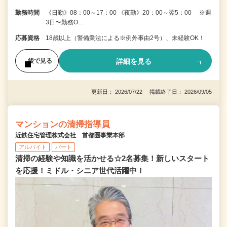
勤務時間
《日勤》08：00～17：00 《夜勤》20：00～翌5：00 ※週
3日〜勤務O…
応募資格
18歳以上（警備業法による※例外事由2号）、未経験OK！
詳細を見る
後で見る
更新日： 2026/07/22 掲載終了日： 2026/09/05
マンションの清掃指導員
近鉄住宅管理株式会社 首都圏事業本部
アルバイト
パート
清掃の経験や知識を活かせる☆2名募集！新しいスタート
を応援！ミドル・シニア世代活躍中！