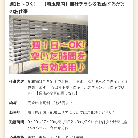
週1日～OK！ 【埼玉県内】自社チラシを投函するだけ
のお仕事！
仕事内容
配布物はご自宅までお届けします。 ☆なるべくご自宅近くを
優先します。 ☆出社不要（自宅→ポスティング→自宅でO
K） 【業務の変更範囲：なし】
給与
完全出来高制 1枚5円以上
勤務地
埼玉県全域（配布エリアについてはご相談ください）
勤務時間
9：00～17：00の間で1日2～3hでOK！ ☆お好きな時間に自
分のペースに合わせてお…
応募資格
主婦・中高年・フリーター活躍中！