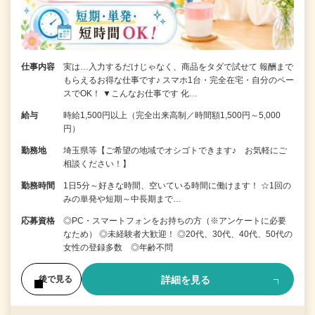
仕事内容
実は…入力するだけじゃなく、商品をタダで試せて 報酬まで
もらえるお得な仕事です♪ スマホ1台・完全在宅・自分のペー
スでOK！ ▼こんなお仕事です 化…
給与
時給1,500円以上（完全出来高制／時間額1,500円～5,000
円）
勤務地
埼玉県等【ご希望の地域でオシゴトできます♪ お気軽にご
相談ください！】
勤務時間
1日5分～好きな時間、空いている時間に働けます！ ☆1回の
みの単発や短期～中長期まで…
応募資格
◎PC・スマートフォンをお持ちの方（※アンケートに必要
なため） ◎未経験者大歓迎！ ◎20代、30代、40代、50代の
女性の登録多数 ◎年齢不問
詳細を見る
後で見る