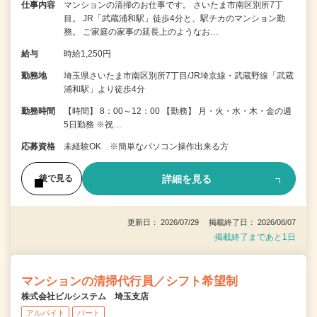
仕事内容
マンションの清掃のお仕事です。 さいたま市南区別所7丁
目。 JR「武蔵浦和駅」徒歩4分と、駅チカのマンション勤
務。 ご家庭の家事の延長上のようなお…
給与
時給1,250円
勤務地
埼玉県さいたま市南区別所7丁目/JR埼京線・武蔵野線「武蔵
浦和駅」より徒歩4分
勤務時間
【時間】 8：00～12：00 【勤務】 月・火・水・木・金の週
5日勤務 ※祝…
応募資格
未経験OK ※簡単なパソコン操作出来る方
詳細を見る
後で見る
更新日： 2026/07/29 掲載終了日： 2026/08/07
掲載終了まであと1日
マンションの清掃代行員／シフト希望制
株式会社ビルシステム 埼玉支店
アルバイト
パート