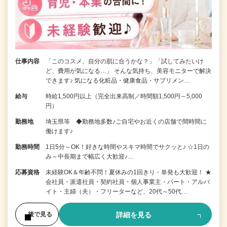
仕事内容
「このコスメ、自分の肌に合うかな？」「試してみたいけ
ど、費用が気になる…」 そんな気持ち、美容モニターで解決
できます♪ 気になる化粧品・健康食品・サプリメン…
給与
時給1,500円以上（完全出来高制／時間額1,500円～5,000
円）
勤務地
埼玉県等 ◆勤務地多数♪ご自宅やお近くの店舗で間時間に
働けます♪
勤務時間
1日5分～OK！好きな時間やスキマ時間でサクッと♪ ☆1日の
み～中長期まで幅広く大歓迎♪…
応募資格
未経験OK＆年齢不問！夏休みの1回きり・単発も大歓迎！ ★
会社員・派遣社員・契約社員・個人事業主・パート・アルバ
イト・主婦（夫）・フリーターなど、20代～50代…
詳細を見る
後で見る