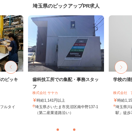
埼玉県のピックアップPR求人
どのピッキ
歯科技工所での集配・事務スタッ
学校の清
フ
株式会社 サヤカ
株式会社 
時給1,141円以上
時給1,1
※フルタイ
埼玉県さいたま市見沼区南中野137-1
埼玉県川
（第二産業道路沿い）
駅」徒歩7