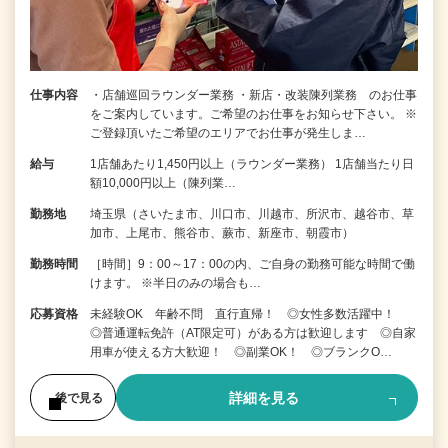
仕事内容
・店舗巡回ラウンダー業務 ・新店・改装陳列業務 のお仕事
をご案内しています。ご希望のお仕事をお知らせ下さい。 ※
ご登録頂いたご希望のエリアでお仕事が発生しま…
給与
1店舗あたり1,450円以上（ラウンダー業務） 1店舗当たり日
額10,000円以上（陳列業…
勤務地
埼玉県（さいたま市、川口市、川越市、所沢市、越谷市、草
加市、上尾市、熊谷市、蕨市、新座市、朝霞市）
勤務時間
［時間］9：00～17：00の内、ご自身の勤務可能な時間で働
けます。 ※半日のみの場合も…
応募資格
未経験OK 年齢不問 直行直帰！ ◎女性多数活躍中！
◎普通運転免許（AT限定可）がある方は歓迎します ◎自家
用車が使える方大歓迎！ ◎副業OK！ ◎ブランクO…
詳細を見る
後で見る