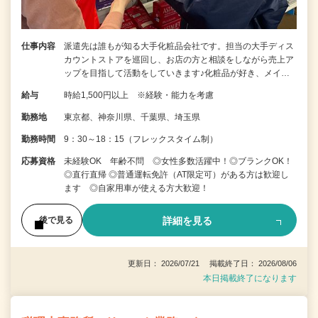
仕事内容
派遣先は誰もが知る大手化粧品会社です。担当の大手ディス
カウントストアを巡回し、お店の方と相談をしながら売上ア
ップを目指して活動をしていきます♪化粧品が好き、メイ…
給与
時給1,500円以上 ※経験・能力を考慮
勤務地
東京都、神奈川県、千葉県、埼玉県
勤務時間
9：30～18：15（フレックスタイム制）
応募資格
未経験OK 年齢不問 ◎女性多数活躍中！◎ブランクOK！
◎直行直帰 ◎普通運転免許（AT限定可）がある方は歓迎し
ます ◎自家用車が使える方大歓迎！
詳細を見る
後で見る
更新日： 2026/07/21 掲載終了日： 2026/08/06
本日掲載終了になります