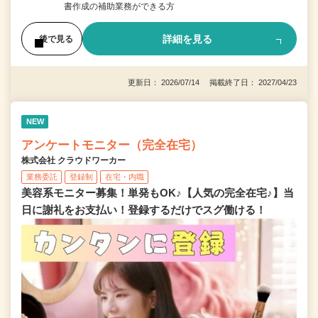
書作成の補助業務ができる方
詳細を見る
後で見る
更新日： 2026/07/14 掲載終了日： 2027/04/23
NEW
アンケートモニター（完全在宅）
株式会社 クラウドワーカー
業務委託
登録制
在宅・内職
美容系モニター募集！単発もOK♪【人気の完全在宅♪】当
日に謝礼をお支払い！登録するだけでスグ働ける！