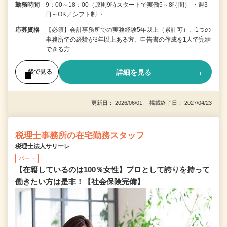
勤務時間
9：00～18：00（原則9時スタートで実働5～8時間） ・週3
日～OK／シフト制 ・…
応募資格
【必須】会計事務所での実務経験5年以上（累計可）、1つの
事務所での経験が3年以上ある方、申告書の作成を1人で完結
できる方
詳細を見る
後で見る
更新日： 2026/06/01 掲載終了日： 2027/04/23
税理士事務所の在宅勤務スタッフ
税理士法人サリーレ
パート
【在籍しているのは100％女性】プロとして誇りを持って
働きたい方は是非！【社会保険完備】