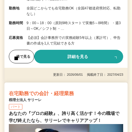
勤務地
全国どこからでも在宅勤務OK（全国47都道府県対応、転勤
なし）
勤務時間
9：00～18：00（原則9時スタートで実働5～8時間） ・週3
日～OK／シフト制 ・…
応募資格
【必須】会計事務所での実務経験5年以上（累計可）、申告
書の作成を1人で完結できる方
詳細を見る
後で見る
更新日： 2026/06/01 掲載終了日： 2027/04/23
在宅勤務での会計・経理業務
税理士法人 サリーレ
パート
あなたの『プロの経験』、誇り高く活かす！今の職場で
学び終えたなら、サリーレでキャリアアップ！