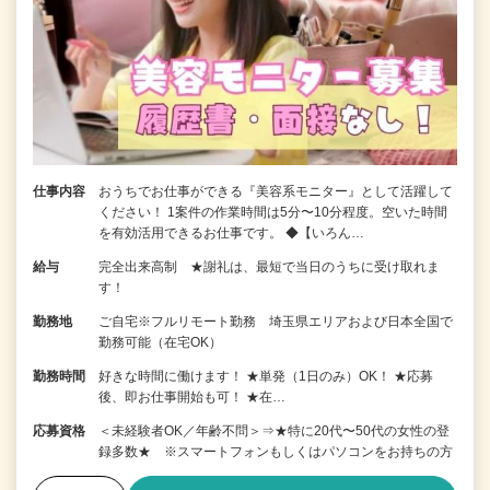
仕事内容
おうちでお仕事ができる『美容系モニター』として活躍して
ください！ 1案件の作業時間は5分〜10分程度。空いた時間
を有効活用できるお仕事です。 ◆【いろん…
給与
完全出来高制 ★謝礼は、最短で当日のうちに受け取れま
す！
勤務地
ご自宅※フルリモート勤務 埼玉県エリアおよび日本全国で
勤務可能（在宅OK）
勤務時間
好きな時間に働けます！ ★単発（1日のみ）OK！ ★応募
後、即お仕事開始も可！ ★在…
応募資格
＜未経験者OK／年齢不問＞⇒★特に20代〜50代の女性の登
録多数★ ※スマートフォンもしくはパソコンをお持ちの方