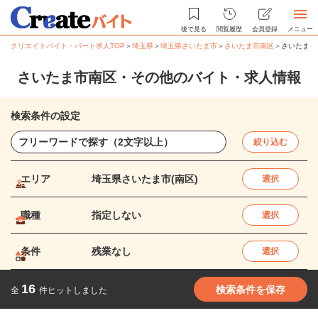
後で見る
閲覧履歴
会員登録
メニュー
クリエイトバイト・パート求人TOP
＞
埼玉県
＞
埼玉県さいたま市
＞
さいたま市南区
＞
さいたま市
さいたま市南区・その他のバイト・求人情報
検索条件の設定
絞り込む
エリア
埼玉県さいたま市(南区)
選択
職種
指定しない
選択
条件
残業なし
選択
16
検索条件を保存
全
件ヒットしました