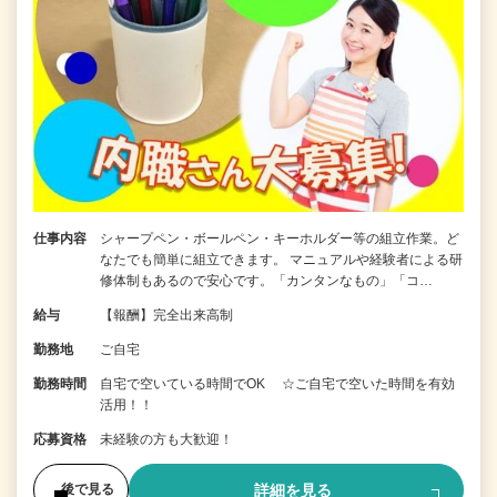
仕事内容
シャープペン・ボールペン・キーホルダー等の組立作業。ど
なたでも簡単に組立できます。 マニュアルや経験者による研
修体制もあるので安心です。「カンタンなもの」「コ…
給与
【報酬】完全出来高制
勤務地
ご自宅
勤務時間
自宅で空いている時間でOK ☆ご自宅で空いた時間を有効
活用！！
応募資格
未経験の方も大歓迎！
詳細を見る
後で見る