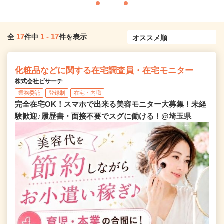
17
1
-
17
全
件中
件を表示
化粧品などに関する在宅調査員・在宅モニター
株式会社ビサーチ
業務委託
登録制
在宅・内職
完全在宅OK！スマホで出来る美容モニター大募集！未経
験歓迎♪履歴書・面接不要でスグに働ける！@埼玉県