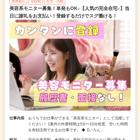
業務委託
登録制
在宅・内職
美容系モニター募集！単発もOK♪【人気の完全在宅♪】当
日に謝礼をお支払い！登録するだけでスグ働ける！
仕事内容
おうちでお仕事ができる『美容系モニター』として活躍して
ください！ 1案件の作業時間は5分〜10分程度。空いた時間
を有効活用できるお仕事です。 ◆【いろん…
給与
完全出来高制 ★謝礼は、最短で当日のうちに受け取れま