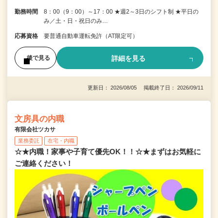
勤務時間
8：00（9：00）～17：00 ★週2～3日のシフト制 ★平日の
み／土・日・祝日のみ…
応募資格
要普通自動車運転免許（AT限定可）
詳細を見る
後で見る
更新日： 2026/08/05 掲載終了日： 2026/09/11
文房具の内職
有限会社ツカサ
業務委託
在宅・内職
☆★内職！家事や子育て優先OK！！☆★まずはお気軽に
ご連絡ください！