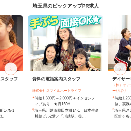
埼玉県のピックアップPR求人
客スタッフ
資料の電話案内スタッフ
デイサー
（株）ケア
株式会社スマイルハートライフ
ーひばり
時給1,300円～2,000円＋インセンテ
時給1,
ィブあり ★月150H...
修、実務者
-75-1
埼玉県川越市脇田本町14-1 日本生命
埼玉県さ
..
川越ビル2階／「川越駅」徒...
区針ヶ谷