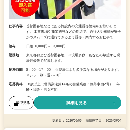
仕事内容
首都圏各地などにある施設内の交通誘導警備をお願いしま
す。 工事現場や商業施設などの周辺で、通行人や車輌が安全
かつスムーズに通行できるよう誘導・案内するお仕事で…
給与
日給10,000円～13,000円
勤務地
東京都および首都圏各地 ※現場多数！あなたの希望する現
場最優先で配属します。
勤務時間
8：00～17：00 ※現場により多少異なる場合があります。
※シフト制・週2～3日…
応募資格
18歳以上（警備業法第14条の警備業務／例外事由2号） 年
齢・経験・男女不問
詳細を見る
後で見る
更新日： 2026/08/03 掲載終了日： 2026/09/04