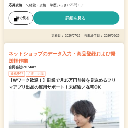
応募資格
＼経験・資格・学歴いっさい不問！／
詳細を見る
後で見る
更新日： 2026/07/15 掲載終了日： 2026/08/26
ネットショップのデータ入力・商品登録および発
送軽作業
合同会社Re Start
業務委託
在宅・内職
【Wワーク歓迎！】副業で月15万円前後を見込めるフリ
マアプリ出品の運用サポート！未経験／在宅OK