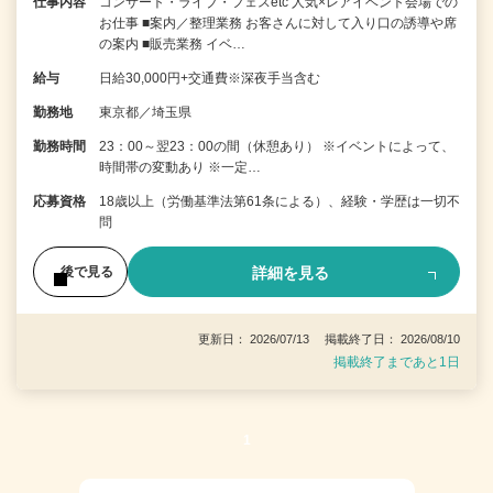
仕事内容
コンサート・ライブ・フェスetc 人気×レアイベント会場での
お仕事 ■案内／整理業務 お客さんに対して入り口の誘導や席
の案内 ■販売業務 イベ…
給与
日給30,000円+交通費※深夜手当含む
勤務地
東京都／埼玉県
勤務時間
23：00～翌23：00の間（休憩あり） ※イベントによって、
時間帯の変動あり ※一定…
応募資格
18歳以上（労働基準法第61条による）、経験・学歴は一切不
問
詳細を見る
後で見る
更新日： 2026/07/13 掲載終了日： 2026/08/10
掲載終了まであと1日
1