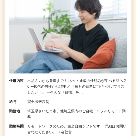
仕事内容
出品入力から発送まで！ ネット通販の仕組みが学べる◎ ＼2
0〜40代の男性が活躍中／ 「毎月の給料に“あと少し”プラス
したい！」 ⇒そんな〈目標〉を…
給与
完全出来高制
勤務地
埼玉県さいたま市、他埼玉県内のご自宅 ※フルリモート勤
務
勤務時間
リモートワークのため、完全自由シフトです！ 詳細はお問い
合わせください。 ＜会社営…