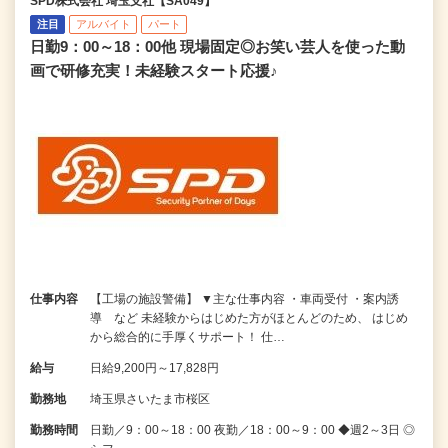
SPD株式会社 埼玉支社【SA049】
注目
アルバイト
パート
日勤9：00～18：00他 現場固定◎お笑い芸人を使った動
画で研修充実！未経験スタート応援♪
仕事内容
【工場の施設警備】 ▼主な仕事内容 ・車両受付 ・案内誘
導 など 未経験からはじめた方がほとんどのため、 はじめ
から総合的に手厚くサポート！ 仕…
給与
日給9,200円～17,828円
勤務地
埼玉県さいたま市桜区
勤務時間
日勤／9：00～18：00 夜勤／18：00～9：00 ◆週2～3日 ◎