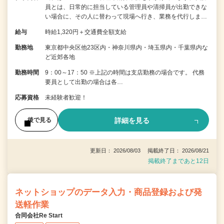
員とは、日常的に担当している管理員や清掃員が出勤できな
い場合に、その人に替わって現場へ行き、業務を代行しま…
給与
時給1,320円＋交通費全額支給
勤務地
東京都中央区他23区内・神奈川県内・埼玉県内・千葉県内な
ど近郊各地
勤務時間
9：00～17：50 ※上記の時間は支店勤務の場合です。 代務
要員として出勤の場合は各…
応募資格
未経験者歓迎！
詳細を見る
後で見る
更新日： 2026/08/03 掲載終了日： 2026/08/21
掲載終了まであと12日
ネットショップのデータ入力・商品登録および発
送軽作業
合同会社Re Start