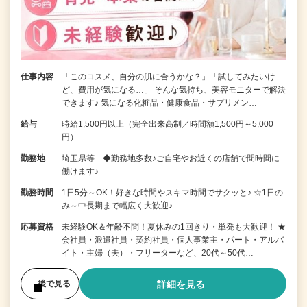
仕事内容
「このコスメ、自分の肌に合うかな？」「試してみたいけ
ど、費用が気になる…」 そんな気持ち、美容モニターで解決
できます♪ 気になる化粧品・健康食品・サプリメン…
給与
時給1,500円以上（完全出来高制／時間額1,500円～5,000
円）
勤務地
埼玉県等 ◆勤務地多数♪ご自宅やお近くの店舗で間時間に
働けます♪
勤務時間
1日5分～OK！好きな時間やスキマ時間でサクッと♪ ☆1日の
み～中長期まで幅広く大歓迎♪…
応募資格
未経験OK＆年齢不問！夏休みの1回きり・単発も大歓迎！ ★
会社員・派遣社員・契約社員・個人事業主・パート・アルバ
イト・主婦（夫）・フリーターなど、20代～50代…
詳細を見る
後で見る