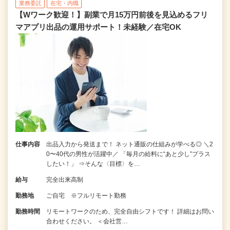
業務委託
在宅・内職
【Wワーク歓迎！】副業で月15万円前後を見込めるフリ
マアプリ出品の運用サポート！未経験／在宅OK
仕事内容
出品入力から発送まで！ ネット通販の仕組みが学べる◎ ＼2
0〜40代の男性が活躍中／ 「毎月の給料に“あと少し”プラス
したい！」 ⇒そんな〈目標〉を…
給与
完全出来高制
勤務地
ご自宅 ※フルリモート勤務
勤務時間
リモートワークのため、完全自由シフトです！ 詳細はお問い
合わせください。 ＜会社営…