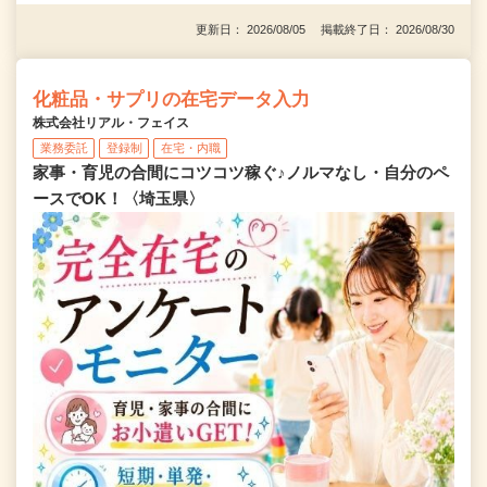
更新日： 2026/08/05 掲載終了日： 2026/08/30
化粧品・サプリの在宅データ入力
株式会社リアル・フェイス
業務委託
登録制
在宅・内職
家事・育児の合間にコツコツ稼ぐ♪ノルマなし・自分のペ
ースでOK！〈埼玉県〉