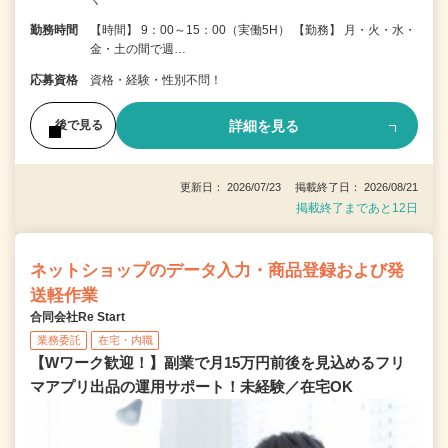
勤務時間
【時間】 9：00～15：00（実働5H） 【勤務】 月・火・水・
金・土の間で週…
応募資格
資格・経験・性別不問！
詳細を見る
後で見る
更新日： 2026/07/23 掲載終了日： 2026/08/21
掲載終了まであと12日
ネットショップのデータ入力・商品登録および発
送軽作業
合同会社Re Start
業務委託
在宅・内職
【Wワーク歓迎！】副業で月15万円前後を見込めるフリ
マアプリ出品の運用サポート！未経験／在宅OK