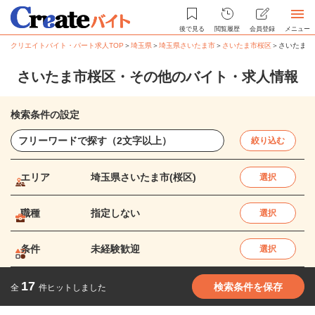
後で見る
閲覧履歴
会員登録
メニュー
クリエイトバイト・パート求人TOP
＞
埼玉県
＞
埼玉県さいたま市
＞
さいたま市桜区
＞
さいたま市
さいたま市桜区・その他のバイト・求人情報
検索条件の設定
絞り込む
エリア
埼玉県さいたま市(桜区)
選択
職種
指定しない
選択
条件
未経験歓迎
選択
17
検索条件を保存
全
件ヒットしました