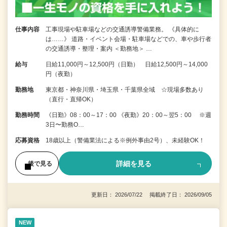
仕事内容
工事現場や駐車場などの交通誘導警備業務。 《具体的に
は……》 道路・イベント会場・駐車場などでの、車や歩行者
の交通誘導・整理・案内 ＜勤務地＞ …
給与
日給11,000円～12,500円（日勤） 日給12,500円～14,000
円（夜勤）
勤務地
東京都・神奈川県・埼玉県・千葉県全域 ☆現場多数あり
（直行・直帰OK）
勤務時間
《日勤》08：00～17：00 《夜勤》20：00～翌5：00 ※週
3日〜勤務O…
応募資格
18歳以上（警備業法による※例外事由2号）、未経験OK！
詳細を見る
後で見る
更新日： 2026/07/22 掲載終了日： 2026/09/05
NEW