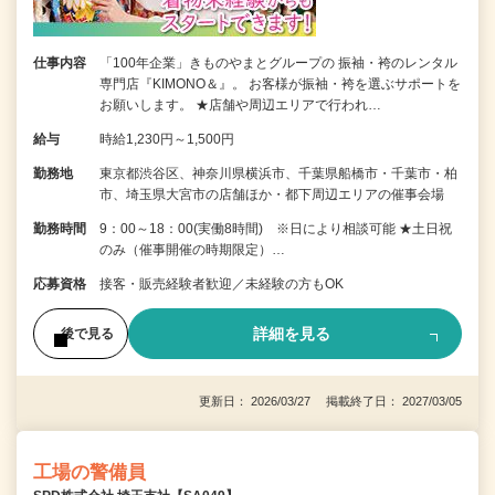
仕事内容
「100年企業」きものやまとグループの 振袖・袴のレンタル
専門店『KIMONO＆』。 お客様が振袖・袴を選ぶサポートを
お願いします。 ★店舗や周辺エリアで行われ…
給与
時給1,230円～1,500円
勤務地
東京都渋谷区、神奈川県横浜市、千葉県船橋市・千葉市・柏
市、埼玉県大宮市の店舗ほか・都下周辺エリアの催事会場
勤務時間
9：00～18：00(実働8時間) ※日により相談可能 ★土日祝
のみ（催事開催の時期限定）…
応募資格
接客・販売経験者歓迎／未経験の方もOK
詳細を見る
後で見る
更新日： 2026/03/27 掲載終了日： 2027/03/05
工場の警備員