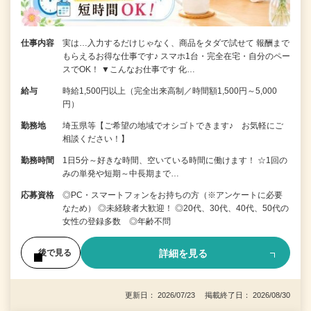
仕事内容
実は…入力するだけじゃなく、商品をタダで試せて 報酬まで
もらえるお得な仕事です♪ スマホ1台・完全在宅・自分のペー
スでOK！ ▼こんなお仕事です 化…
給与
時給1,500円以上（完全出来高制／時間額1,500円～5,000
円）
勤務地
埼玉県等【ご希望の地域でオシゴトできます♪ お気軽にご
相談ください！】
勤務時間
1日5分～好きな時間、空いている時間に働けます！ ☆1回の
みの単発や短期～中長期まで…
応募資格
◎PC・スマートフォンをお持ちの方（※アンケートに必要
なため） ◎未経験者大歓迎！ ◎20代、30代、40代、50代の
女性の登録多数 ◎年齢不問
詳細を見る
後で見る
更新日： 2026/07/23 掲載終了日： 2026/08/30