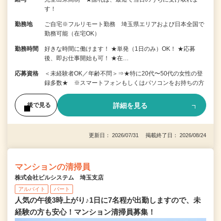
す！
勤務地
ご自宅※フルリモート勤務 埼玉県エリアおよび日本全国で
勤務可能（在宅OK）
勤務時間
好きな時間に働けます！ ★単発（1日のみ）OK！ ★応募
後、即お仕事開始も可！ ★在…
応募資格
＜未経験者OK／年齢不問＞⇒★特に20代〜50代の女性の登
録多数★ ※スマートフォンもしくはパソコンをお持ちの方
詳細を見る
後で見る
更新日： 2026/07/31 掲載終了日： 2026/08/24
マンションの清掃員
株式会社ビルシステム 埼玉支店
アルバイト
パート
人気の午後3時上がり♪1日に7名程が出勤しますので、未
経験の方も安心！マンション清掃員募集！