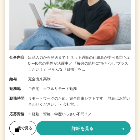
仕事内容
出品入力から発送まで！ ネット通販の仕組みが学べる◎ ＼2
0〜40代の男性が活躍中／ 「毎月の給料に“あと少し”プラス
したい！」 ⇒そんな〈目標〉を…
給与
完全出来高制
勤務地
ご自宅 ※フルリモート勤務
勤務時間
リモートワークのため、完全自由シフトです！ 詳細はお問い
合わせください。 ＜会社営…
応募資格
＼経験・資格・学歴いっさい不問！／
詳細を見る
後で見る