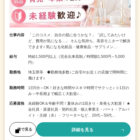
仕事内容
「このコスメ、自分の肌に合うかな？」「試してみたいけ
ど、費用が気になる…」 そんな気持ち、美容モニターで解決
できます♪ 気になる化粧品・健康食品・サプリメン…
給与
時給1,500円以上（完全出来高制／時間額1,500円～5,000
円）
勤務地
埼玉県等 ◆勤務地多数♪ご自宅やお近くの店舗で間時間に
働けます♪
勤務時間
1日5分～OK！好きな時間やスキマ時間でサクッと♪ ☆1日の
み～中長期まで幅広く大歓迎♪…
応募資格
未経験OK＆年齢不問！夏休みの1回きり・単発も大歓迎！ ★
会社員・派遣社員・契約社員・個人事業主・パート・アルバ
イト・主婦（夫）・フリーターなど、20代～50代…
詳細を見る
後で見る