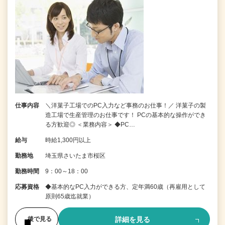
仕事内容
＼洋菓子工場でのPC入力など事務のお仕事！／ 洋菓子の製
造工場で生産管理のお仕事です！ PCの基本的な操作ができ
る方歓迎◎ ＜業務内容＞ ◆PC…
給与
時給1,300円以上
勤務地
埼玉県さいたま市桜区
勤務時間
9：00～18：00
応募資格
◆基本的なPC入力ができる方、定年満60歳（再雇用として
原則65歳迄就業）
詳細を見る
後で見る