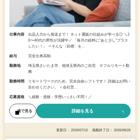
仕事内容
出品入力から発送まで！ ネット通販の仕組みが学べる◎ ＼2
0〜40代の男性が活躍中／ 「毎月の給料に“あと少し”プラス
したい！」 ⇒そんな〈目標〉を…
給与
完全出来高制
勤務地
埼玉県さいたま市、他埼玉県内のご自宅 ※フルリモート勤
務
勤務時間
リモートワークのため、完全自由シフトです！ 詳細はお問い
合わせください。 ＜会社営…
応募資格
＼経験・資格・学歴いっさい不問！／
詳細を見る
後で見る
更新日： 2026/07/15 掲載終了日： 2026/08/26