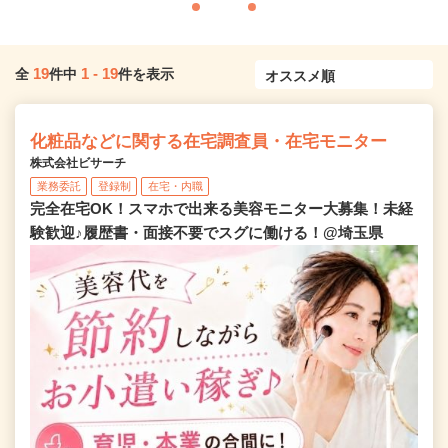
19
1
-
19
全
件中
件を表示
化粧品などに関する在宅調査員・在宅モニター
株式会社ビサーチ
業務委託
登録制
在宅・内職
完全在宅OK！スマホで出来る美容モニター大募集！未経
験歓迎♪履歴書・面接不要でスグに働ける！@埼玉県