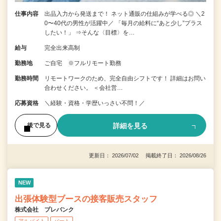
仕事内容
出品入力から発送まで！ ネット通販の仕組みが学べる◎ ＼2
0〜40代の男性が活躍中／ 「毎月の給料に“あと少し”プラス
したい！」 ⇒そんな〈目標〉を…
給与
完全出来高制
勤務地
ご自宅 ※フルリモート勤務
勤務時間
リモートワークのため、完全自由シフトです！ 詳細はお問い
合わせください。 ＜会社営…
応募資格
＼経験・資格・学歴いっさい不問！／
詳細を見る
後で見る
更新日： 2026/07/02 掲載終了日： 2026/08/26
NEW
出張体験型ブースの接客販売スタッフ
株式会社 プレバンク