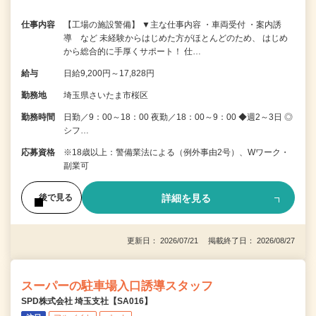
仕事内容
【工場の施設警備】 ▼主な仕事内容 ・車両受付 ・案内誘
導 など 未経験からはじめた方がほとんどのため、 はじめ
から総合的に手厚くサポート！ 仕…
給与
日給9,200円～17,828円
勤務地
埼玉県さいたま市桜区
勤務時間
日勤／9：00～18：00 夜勤／18：00～9：00 ◆週2～3日 ◎
シフ…
応募資格
※18歳以上：警備業法による（例外事由2号）、Wワーク・
副業可
詳細を見る
後で見る
更新日： 2026/07/21 掲載終了日： 2026/08/27
スーパーの駐車場入口誘導スタッフ
SPD株式会社 埼玉支社【SA016】