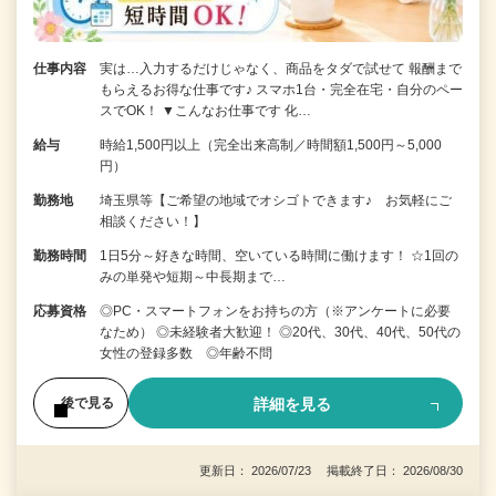
仕事内容
実は…入力するだけじゃなく、商品をタダで試せて 報酬まで
もらえるお得な仕事です♪ スマホ1台・完全在宅・自分のペー
スでOK！ ▼こんなお仕事です 化…
給与
時給1,500円以上（完全出来高制／時間額1,500円～5,000
円）
勤務地
埼玉県等【ご希望の地域でオシゴトできます♪ お気軽にご
相談ください！】
勤務時間
1日5分～好きな時間、空いている時間に働けます！ ☆1回の
みの単発や短期～中長期まで…
応募資格
◎PC・スマートフォンをお持ちの方（※アンケートに必要
なため） ◎未経験者大歓迎！ ◎20代、30代、40代、50代の
女性の登録多数 ◎年齢不問
詳細を見る
後で見る
更新日： 2026/07/23 掲載終了日： 2026/08/30