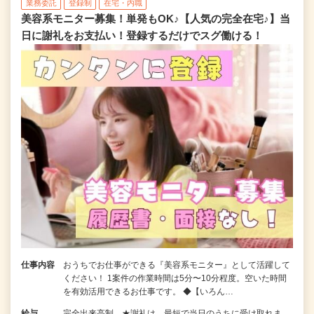
業務委託
登録制
在宅・内職
美容系モニター募集！単発もOK♪【人気の完全在宅♪】当
日に謝礼をお支払い！登録するだけでスグ働ける！
仕事内容
おうちでお仕事ができる『美容系モニター』として活躍して
ください！ 1案件の作業時間は5分〜10分程度。空いた時間
を有効活用できるお仕事です。 ◆【いろん…
給与
完全出来高制 ★謝礼は、最短で当日のうちに受け取れま