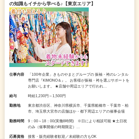
の知識もイチから学べる♪【東京エリア】
仕事内容
「100年企業」きものやまとグループの 振袖・袴のレンタル
専門店『KIMONO＆』。 お客様が振袖・袴を選ぶサポートを
お願いします。 ★店舗や周辺エリアで行われ…
給与
時給1,230円～1,500円
勤務地
東京都渋谷区、神奈川県横浜市、千葉県船橋市・千葉市・柏
市、埼玉県大宮市の店舗ほか・都下周辺エリアの催事会場
勤務時間
9：00～18：00(実働8時間) ※日により相談可能 ★土日祝
のみ（催事開催の時期限定）…
応募資格
接客・販売経験者歓迎／未経験の方もOK