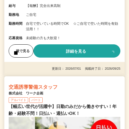
給与
【報酬】完全出来高制
勤務地
ご自宅
勤務時間
自宅で空いている時間でOK ☆ご自宅で空いた時間を有効
活用！！
応募資格
未経験の方も大歓迎！
詳細を見る
後で見る
更新日： 2026/07/01 掲載終了日： 2026/09/25
交通誘導警備スタッフ
株式会社 ワーク企画
アルバイト
パート
【幅広い世代が活躍中】日勤のみだから働きやすい！年
齢・経験不問！日払い・週払いOK！