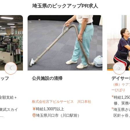
埼玉県のピックアップPR求人
タッフ
公共施設の清掃
デイサー
（株）ケア
ーひばり
費全額支給＋
時給1,
株式会社宮下ビルサービス 川口本社
修、実務者
時給1,300円以上
（東武スカイ
埼玉県さ
..
埼玉県川口市（川口駅前）
区針ヶ谷