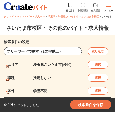
後で見る
閲覧履歴
会員登録
メニュー
クリエイトバイト・パート求人TOP
＞
埼玉県
＞
埼玉県さいたま市
＞
さいたま市桜区
＞
さいたま市
さいたま市桜区・その他のバイト・求人情報
検索条件の設定
絞り込む
エリア
埼玉県さいたま市(桜区)
選択
職種
指定しない
選択
条件
学歴不問
選択
19
検索条件を保存
全
件ヒットしました