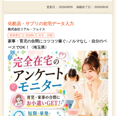
更新日： 2026/08/05 掲載終了日： 2026/08/30
化粧品・サプリの在宅データ入力
株式会社リアル・フェイス
業務委託
登録制
在宅・内職
家事・育児の合間にコツコツ稼ぐ♪ノルマなし・自分のペ
ースでOK！〈埼玉県〉