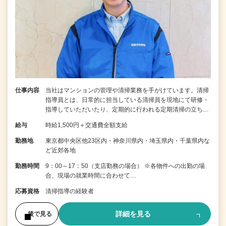
仕事内容
当社はマンションの管理や清掃業務を手がけています。清掃
指導員とは、日常的に担当している清掃員を現地にて研修・
指導していただいたり、定期的に行われる定期清掃の立ち…
給与
時給1,500円＋交通費全額支給
勤務地
東京都中央区他23区内・神奈川県内・埼玉県内・千葉県内な
ど近郊各地
勤務時間
9：00～17：50（支店勤務の場合） ※各物件への出勤の場
合、現場の就業時間に合わせて…
応募資格
清掃指導の経験者
詳細を見る
後で見る