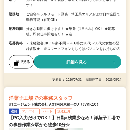
す！
勤務地
ご自宅※フルリモート勤務 埼玉県エリアおよび日本全国で
勤務可能（在宅OK）
勤務時間
好きな時間に働けます！ ★単発（1日のみ）OK！ ★応募
後、即お仕事開始も可！ ★在…
応募資格
＜未経験者OK／年齢不問＞⇒★特に20代〜50代の女性の登
録多数★ ※スマートフォンもしくはパソコンをお持ちの方
詳細を見る
後で見る
更新日： 2026/07/31 掲載終了日： 2026/08/24
洋菓子工場での事務スタッフ
UTエージェント株式会社 AGT南関東第一CU《JVKK1C》
注目
アルバイト
パート
派遣社員
【PC入力だけでOK！】日勤×残業少なめ！洋菓子工場で
の事務作業☆駅から徒歩10分☆