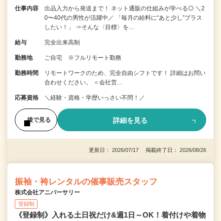
仕事内容
出品入力から発送まで！ ネット通販の仕組みが学べる◎ ＼2
0〜40代の男性が活躍中／ 「毎月の給料に“あと少し”プラス
したい！」 ⇒そんな〈目標〉を…
給与
完全出来高制
勤務地
ご自宅 ※フルリモート勤務
勤務時間
リモートワークのため、完全自由シフトです！ 詳細はお問い
合わせください。 ＜会社営…
応募資格
＼経験・資格・学歴いっさい不問！／
詳細を見る
後で見る
更新日： 2026/07/17 掲載終了日： 2026/08/26
振袖・袴レンタルの催事販売スタッフ
株式会社アニバーサリー
登録制
《登録制》入れる土日祝だけ&週1日～OK！着付けや着物