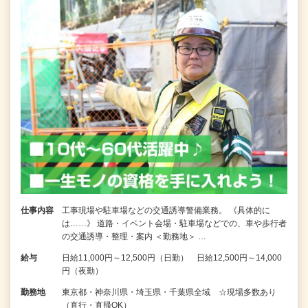
仕事内容
工事現場や駐車場などの交通誘導警備業務。 《具体的に
は……》 道路・イベント会場・駐車場などでの、車や歩行者
の交通誘導・整理・案内 ＜勤務地＞ …
給与
日給11,000円～12,500円（日勤） 日給12,500円～14,000
円（夜勤）
勤務地
東京都・神奈川県・埼玉県・千葉県全域 ☆現場多数あり
（直行・直帰OK）