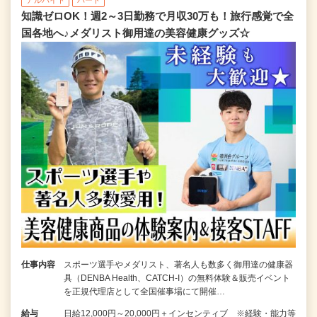
アルバイト
パート
知識ゼロOK！週2～3日勤務で月収30万も！旅行感覚で全
国各地へ♪メダリスト御用達の美容健康グッズ☆
仕事内容
スポーツ選手やメダリスト、著名人も数多く御用達の健康器
具（DENBA Health、CATCH-I）の無料体験＆販売イベント
を正規代理店として全国催事場にて開催…
給与
日給12,000円～20,000円＋インセンティブ ※経験・能力等