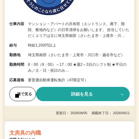
仕事内容
マンション・アパートの共有部（エントランス、廊下、階
段、敷地内など）の日常清掃をお願いします。 担当していた
だくエリアは主に埼玉県南部（さいたま市・上尾市・川…
給与
時給1,200円以上
勤務地
埼玉県南部（さいたま市・上尾市・川口市・越谷市など）
勤務時間
8：00（9：00）～17：00 ★週2～3日のシフト制 ★平日の
み／土・日・祝日のみ…
応募資格
要普通自動車運転免許（AT限定可）
詳細を見る
後で見る
更新日： 2026/08/05 掲載終了日： 2026/09/11
文房具の内職