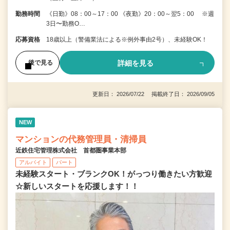
勤務時間
《日勤》08：00～17：00 《夜勤》20：00～翌5：00 ※週
3日〜勤務O…
応募資格
18歳以上（警備業法による※例外事由2号）、未経験OK！
詳細を見る
後で見る
更新日： 2026/07/22 掲載終了日： 2026/09/05
NEW
マンションの代務管理員・清掃員
近鉄住宅管理株式会社 首都圏事業本部
アルバイト
パート
未経験スタート・ブランクOK！がっつり働きたい方歓迎
☆新しいスタートを応援します！！