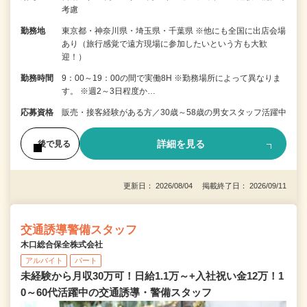
考慮
勤務地
東京都・神奈川県・埼玉県・千葉県 ※他にも全国に出店会場
あり（旅行感覚で遠方現場に参加したいという方も大歓
迎！）
勤務時間
9：00～19：00の間で実働8H ※勤務場所によって異なりま
す。 ※週2～3日程度か…
応募資格
販売・接客経験がある方／30歳～58歳の男女スタッフ活躍中
詳細を見る
後で見る
更新日： 2026/08/04 掲載終了日： 2026/09/11
交通誘導警備スタッフ
木口総合保全株式会社
アルバイト
パート
未経験から月収30万可！日給1.1万～+入社祝い金12万！1
0～60代活躍中の交通誘導・警備スタッフ