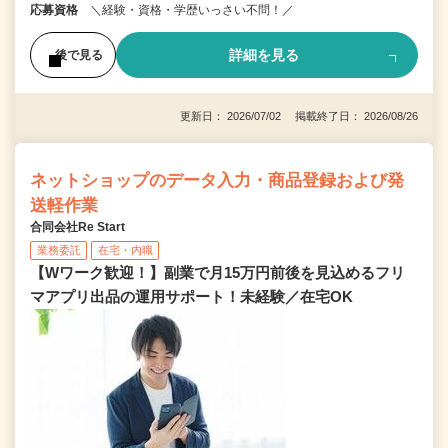
応募資格
＼経験・資格・学歴いっさい不問！／
詳細を見る
後で見る
更新日： 2026/07/02 掲載終了日： 2026/08/26
ネットショップのデータ入力・商品登録および発
送軽作業
合同会社Re Start
業務委託
在宅・内職
【Wワーク歓迎！】副業で月15万円前後を見込めるフリ
マアプリ出品の運用サポート！未経験／在宅OK