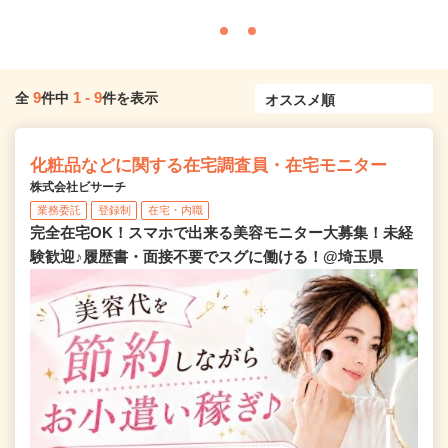
9
1
-
9
全
件中
件を表示
化粧品などに関する在宅調査員・在宅モニター
株式会社ビサーチ
業務委託
登録制
在宅・内職
完全在宅OK！スマホで出来る美容モニター大募集！未経
験歓迎♪履歴書・面接不要でスグに働ける！@埼玉県