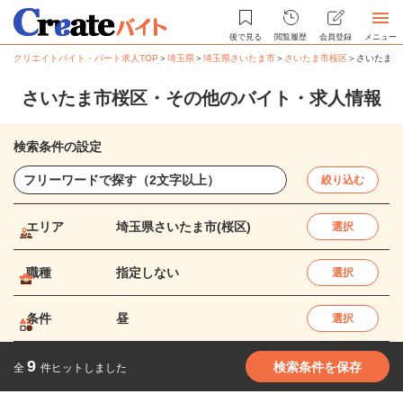
後で見る
閲覧履歴
会員登録
メニュー
クリエイトバイト・パート求人TOP
＞
埼玉県
＞
埼玉県さいたま市
＞
さいたま市桜区
＞
さいたま市
さいたま市桜区・その他のバイト・求人情報
検索条件の設定
絞り込む
エリア
埼玉県さいたま市(桜区)
選択
職種
指定しない
選択
条件
昼
選択
9
検索条件を保存
全
件ヒットしました