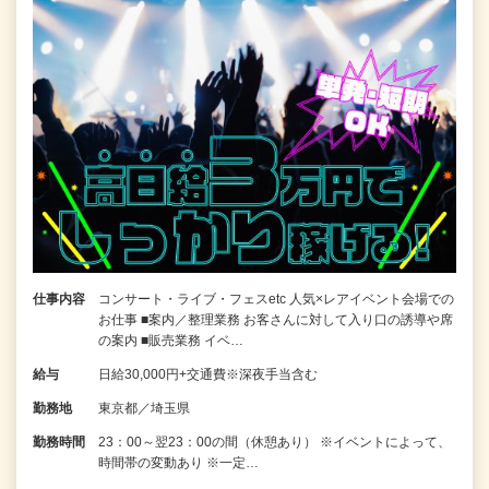
仕事内容
コンサート・ライブ・フェスetc 人気×レアイベント会場での
お仕事 ■案内／整理業務 お客さんに対して入り口の誘導や席
の案内 ■販売業務 イベ…
給与
日給30,000円+交通費※深夜手当含む
勤務地
東京都／埼玉県
勤務時間
23：00～翌23：00の間（休憩あり） ※イベントによって、
時間帯の変動あり ※一定…