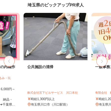
埼玉県のピックアップPR求人
等の内職作
公共施設の清掃
一般事務
るみ・玩
,000円～
株式会社宮下ビルサービス 川口本社
有限会社 
時給1,300円以上
時給1,2
 納品・
千葉県...
埼玉県川口市（川口駅前）
埼玉県川