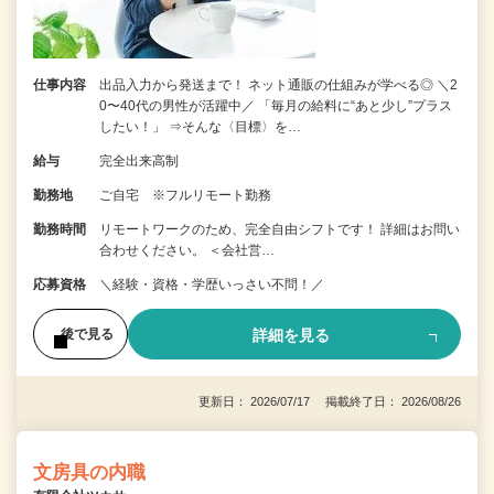
仕事内容
出品入力から発送まで！ ネット通販の仕組みが学べる◎ ＼2
0〜40代の男性が活躍中／ 「毎月の給料に“あと少し”プラス
したい！」 ⇒そんな〈目標〉を…
給与
完全出来高制
勤務地
ご自宅 ※フルリモート勤務
勤務時間
リモートワークのため、完全自由シフトです！ 詳細はお問い
合わせください。 ＜会社営…
応募資格
＼経験・資格・学歴いっさい不問！／
詳細を見る
後で見る
更新日： 2026/07/17 掲載終了日： 2026/08/26
文房具の内職