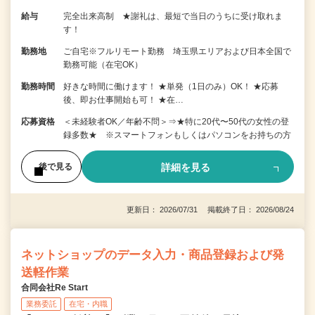
給与
完全出来高制 ★謝礼は、最短で当日のうちに受け取れま
す！
勤務地
ご自宅※フルリモート勤務 埼玉県エリアおよび日本全国で
勤務可能（在宅OK）
勤務時間
好きな時間に働けます！ ★単発（1日のみ）OK！ ★応募
後、即お仕事開始も可！ ★在…
応募資格
＜未経験者OK／年齢不問＞⇒★特に20代〜50代の女性の登
録多数★ ※スマートフォンもしくはパソコンをお持ちの方
詳細を見る
後で見る
更新日： 2026/07/31 掲載終了日： 2026/08/24
ネットショップのデータ入力・商品登録および発
送軽作業
合同会社Re Start
業務委託
在宅・内職