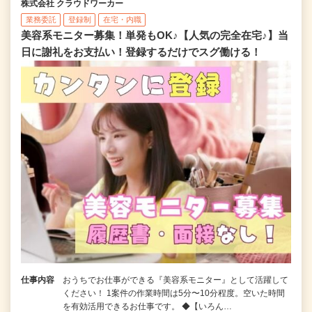
株式会社 クラウドワーカー
業務委託
登録制
在宅・内職
美容系モニター募集！単発もOK♪【人気の完全在宅♪】当
日に謝礼をお支払い！登録するだけでスグ働ける！
仕事内容
おうちでお仕事ができる『美容系モニター』として活躍して
ください！ 1案件の作業時間は5分〜10分程度。空いた時間
を有効活用できるお仕事です。 ◆【いろん…