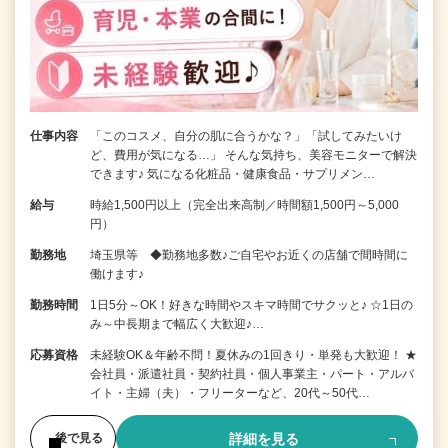
仕事内容
「このコスメ、自分の肌に合うかな？」「試してみたいけ
ど、費用が気になる…」 そんな気持ち、美容モニターで解決
できます♪ 気になる化粧品・健康食品・サプリメン…
給与
時給1,500円以上（完全出来高制／時間額1,500円～5,000
円）
勤務地
埼玉県等 ◆勤務地多数♪ご自宅やお近くの店舗で間時間に
働けます♪
勤務時間
1日5分～OK！好きな時間やスキマ時間でサクッと♪ ☆1日の
み～中長期まで幅広く大歓迎♪…
応募資格
未経験OK＆年齢不問！夏休みの1回きり・単発も大歓迎！ ★
会社員・派遣社員・契約社員・個人事業主・パート・アルバ
イト・主婦（夫）・フリーターなど、20代～50代…
詳細を見る
後で見る