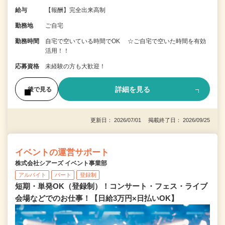
給与
【報酬】完全出来高制
勤務地
ご自宅
勤務時間
自宅で空いている時間でOK ☆ご自宅で空いた時間を有効
活用！！
応募資格
未経験の方も大歓迎！
詳細を見る
後で見る
更新日： 2026/07/01 掲載終了日： 2026/09/25
イベントの運営サポート
株式会社シアーズ イベント事業部
アルバイト
パート
登録制
短期・単発OK（登録制）！コンサート・フェス・ライブ
会場などでのお仕事！【日給3万円×日払いOK】