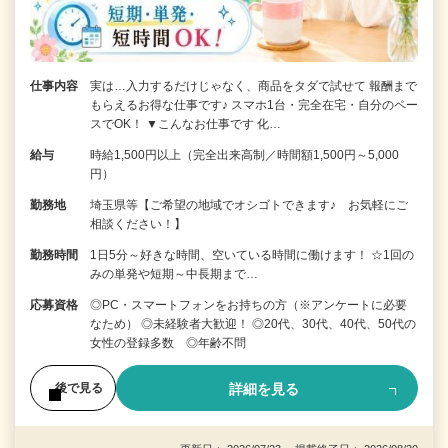
仕事内容
実は…入力するだけじゃなく、商品をタダで試せて 報酬まで
もらえるお得な仕事です♪ スマホ1台・完全在宅・自分のペー
スでOK！ ▼こんなお仕事です 化…
給与
時給1,500円以上（完全出来高制／時間額1,500円～5,000
円）
勤務地
埼玉県等【ご希望の地域でオシゴトできます♪ お気軽にご
相談ください！】
勤務時間
1日5分～好きな時間、空いている時間に働けます！ ☆1回の
みの単発や短期～中長期まで…
応募資格
◎PC・スマートフォンをお持ちの方（※アンケートに必要
なため） ◎未経験者大歓迎！ ◎20代、30代、40代、50代の
女性の登録多数 ◎年齢不問
詳細を見る
後で見る