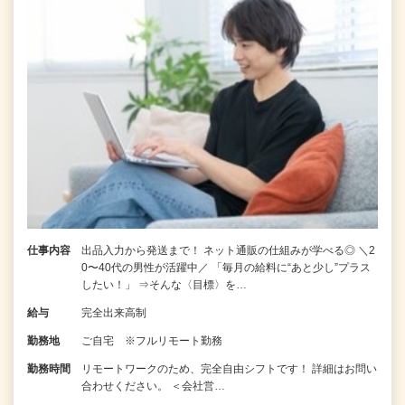
仕事内容
出品入力から発送まで！ ネット通販の仕組みが学べる◎ ＼2
0〜40代の男性が活躍中／ 「毎月の給料に“あと少し”プラス
したい！」 ⇒そんな〈目標〉を…
給与
完全出来高制
勤務地
ご自宅 ※フルリモート勤務
勤務時間
リモートワークのため、完全自由シフトです！ 詳細はお問い
合わせください。 ＜会社営…