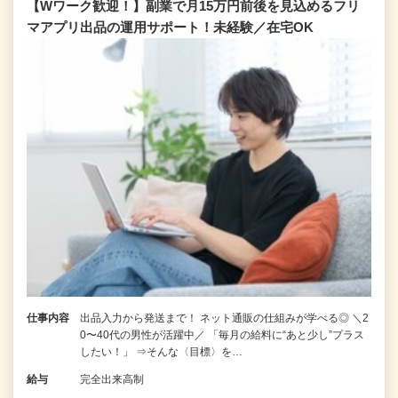
【Wワーク歓迎！】副業で月15万円前後を見込めるフリ
マアプリ出品の運用サポート！未経験／在宅OK
仕事内容
出品入力から発送まで！ ネット通販の仕組みが学べる◎ ＼2
0〜40代の男性が活躍中／ 「毎月の給料に“あと少し”プラス
したい！」 ⇒そんな〈目標〉を…
給与
完全出来高制