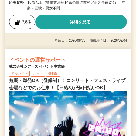
応募資格
18歳以上（警備業法第14条の警備業務／例外事由2号） 年
齢・経験・男女不問
詳細を見る
後で見る
更新日： 2026/08/03 掲載終了日： 2026/09/04
イベントの運営サポート
株式会社シアーズ イベント事業部
アルバイト
パート
登録制
短期・単発OK（登録制）！コンサート・フェス・ライブ
会場などでのお仕事！【日給3万円×日払いOK】