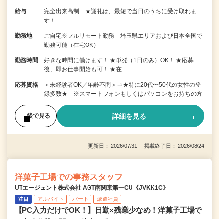
給与
完全出来高制 ★謝礼は、最短で当日のうちに受け取れま
す！
勤務地
ご自宅※フルリモート勤務 埼玉県エリアおよび日本全国で
勤務可能（在宅OK）
勤務時間
好きな時間に働けます！ ★単発（1日のみ）OK！ ★応募
後、即お仕事開始も可！ ★在…
応募資格
＜未経験者OK／年齢不問＞⇒★特に20代〜50代の女性の登
録多数★ ※スマートフォンもしくはパソコンをお持ちの方
詳細を見る
後で見る
更新日： 2026/07/31 掲載終了日： 2026/08/24
洋菓子工場での事務スタッフ
UTエージェント株式会社 AGT南関東第一CU《JVKK1C》
注目
アルバイト
パート
派遣社員
【PC入力だけでOK！】日勤×残業少なめ！洋菓子工場で