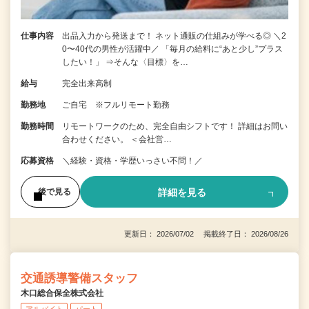
仕事内容
出品入力から発送まで！ ネット通販の仕組みが学べる◎ ＼2
0〜40代の男性が活躍中／ 「毎月の給料に“あと少し”プラス
したい！」 ⇒そんな〈目標〉を…
給与
完全出来高制
勤務地
ご自宅 ※フルリモート勤務
勤務時間
リモートワークのため、完全自由シフトです！ 詳細はお問い
合わせください。 ＜会社営…
応募資格
＼経験・資格・学歴いっさい不問！／
詳細を見る
後で見る
更新日： 2026/07/02 掲載終了日： 2026/08/26
交通誘導警備スタッフ
木口総合保全株式会社