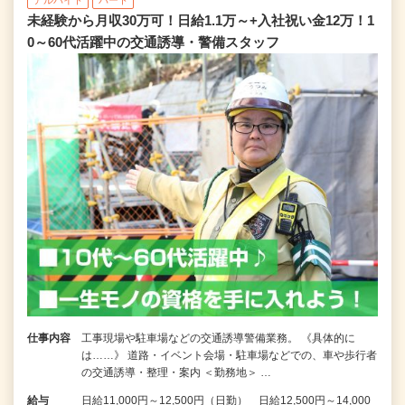
アルバイト
パート
未経験から月収30万可！日給1.1万～+入社祝い金12万！1
0～60代活躍中の交通誘導・警備スタッフ
仕事内容
工事現場や駐車場などの交通誘導警備業務。 《具体的に
は……》 道路・イベント会場・駐車場などでの、車や歩行者
の交通誘導・整理・案内 ＜勤務地＞ …
給与
日給11,000円～12,500円（日勤） 日給12,500円～14,000