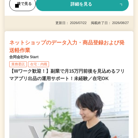
詳細を見る
後で見る
更新日： 2026/07/22 掲載終了日： 2026/08/27
ネットショップのデータ入力・商品登録および発
送軽作業
合同会社Re Start
業務委託
在宅・内職
【Wワーク歓迎！】副業で月15万円前後を見込めるフリ
マアプリ出品の運用サポート！未経験／在宅OK