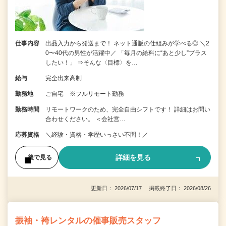
仕事内容
出品入力から発送まで！ ネット通販の仕組みが学べる◎ ＼2
0〜40代の男性が活躍中／ 「毎月の給料に“あと少し”プラス
したい！」 ⇒そんな〈目標〉を…
給与
完全出来高制
勤務地
ご自宅 ※フルリモート勤務
勤務時間
リモートワークのため、完全自由シフトです！ 詳細はお問い
合わせください。 ＜会社営…
応募資格
＼経験・資格・学歴いっさい不問！／
詳細を見る
後で見る
更新日： 2026/07/17 掲載終了日： 2026/08/26
振袖・袴レンタルの催事販売スタッフ