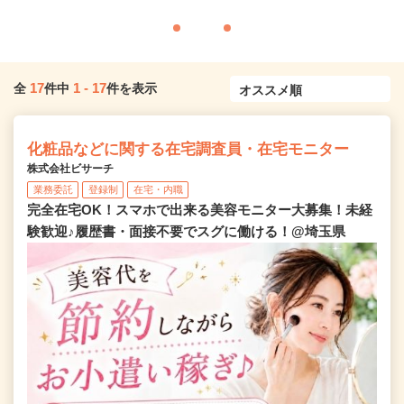
17
1
-
17
全
件中
件を表示
化粧品などに関する在宅調査員・在宅モニター
株式会社ビサーチ
業務委託
登録制
在宅・内職
完全在宅OK！スマホで出来る美容モニター大募集！未経
験歓迎♪履歴書・面接不要でスグに働ける！@埼玉県