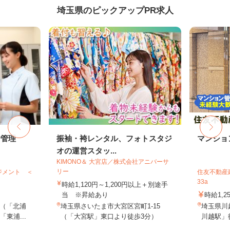
埼玉県のピックアップPR求人
給管理
振袖・袴レンタル、フォトスタジ
マンショ
オの運営スタッ...
KIMONO＆ 大宮店／株式会社アニバーサ
リー
ジメント ＜
住友不動産建
33a
時給1,120円～1,200円以上＋別途手
当 ※昇給あり
時給1,2
（「北浦
埼玉県さいたま市大宮区宮町1-15
埼玉県川
東浦...
（「大宮駅」東口より徒歩3分）
川越駅」徒