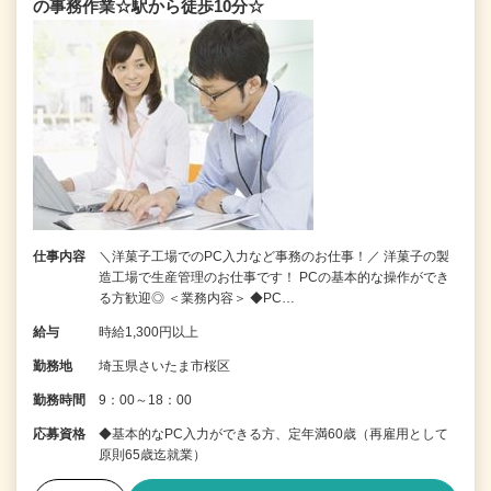
の事務作業☆駅から徒歩10分☆
仕事内容
＼洋菓子工場でのPC入力など事務のお仕事！／ 洋菓子の製
造工場で生産管理のお仕事です！ PCの基本的な操作ができ
る方歓迎◎ ＜業務内容＞ ◆PC…
給与
時給1,300円以上
勤務地
埼玉県さいたま市桜区
勤務時間
9：00～18：00
応募資格
◆基本的なPC入力ができる方、定年満60歳（再雇用として
原則65歳迄就業）