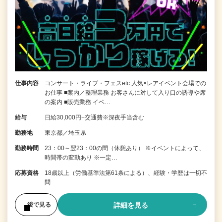
仕事内容
コンサート・ライブ・フェスetc 人気×レアイベント会場での
お仕事 ■案内／整理業務 お客さんに対して入り口の誘導や席
の案内 ■販売業務 イベ…
給与
日給30,000円+交通費※深夜手当含む
勤務地
東京都／埼玉県
勤務時間
23：00～翌23：00の間（休憩あり） ※イベントによって、
時間帯の変動あり ※一定…
応募資格
18歳以上（労働基準法第61条による）、経験・学歴は一切不
問
詳細を見る
後で見る