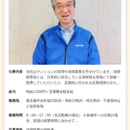
仕事内容
当社はマンションの管理や清掃業務を手がけています。清掃
指導員とは、日常的に担当している清掃員を現地にて研修・
指導していただいたり、定期的に行われる定期清掃の立ち…
給与
時給1,500円＋交通費全額支給
勤務地
東京都中央区他23区内・神奈川県内・埼玉県内・千葉県内な
ど近郊各地
勤務時間
9：00～17：50（支店勤務の場合） ※各物件への出勤の場
合、現場の就業時間に合わせて…
応募資格
清掃指導の経験者