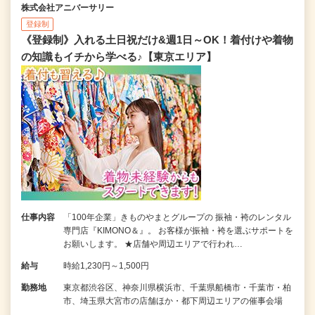
株式会社アニバーサリー
登録制
《登録制》入れる土日祝だけ&週1日～OK！着付けや着物
の知識もイチから学べる♪【東京エリア】
仕事内容
「100年企業」きものやまとグループの 振袖・袴のレンタル
専門店『KIMONO＆』。 お客様が振袖・袴を選ぶサポートを
お願いします。 ★店舗や周辺エリアで行われ…
給与
時給1,230円～1,500円
勤務地
東京都渋谷区、神奈川県横浜市、千葉県船橋市・千葉市・柏
市、埼玉県大宮市の店舗ほか・都下周辺エリアの催事会場