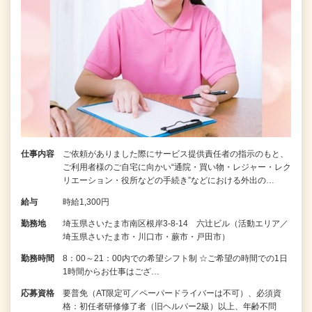
仕事内容
ご依頼がありました際にサービス提供責任者の指示のもと、
ご利用者様のご自宅に向かい“通院・買い物・レジャー・レク
リエーション・役所などの手続き”などにおける外出の…
給与
時給1,300円
勤務地
埼玉県さいたま市南区根岸3-8-14 六辻ビル（活動エリア／
埼玉県さいたま市・川口市・蕨市・戸田市）
勤務時間
8：00～21：00内での希望シフト制 ☆ご希望の時間での1日
1時間からお仕事はござ…
応募資格
要普免（AT限定可／ペーパードライバーは不可）、必須資
格：初任者研修修了者（旧ヘルパー2級）以上、年齢不問