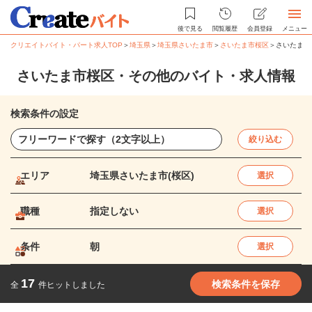
後で見る
閲覧履歴
会員登録
メニュー
クリエイトバイト・パート求人TOP
＞
埼玉県
＞
埼玉県さいたま市
＞
さいたま市桜区
＞
さいたま市
さいたま市桜区・その他のバイト・求人情報
検索条件の設定
絞り込む
エリア
埼玉県さいたま市(桜区)
選択
職種
指定しない
選択
条件
朝
選択
17
検索条件を保存
全
件ヒットしました