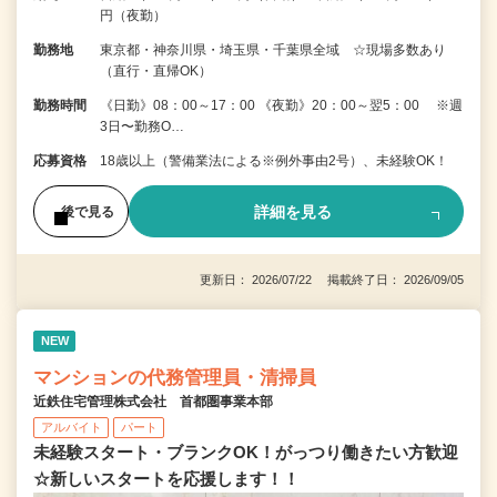
円（夜勤）
勤務地
東京都・神奈川県・埼玉県・千葉県全域 ☆現場多数あり
（直行・直帰OK）
勤務時間
《日勤》08：00～17：00 《夜勤》20：00～翌5：00 ※週
3日〜勤務O…
応募資格
18歳以上（警備業法による※例外事由2号）、未経験OK！
詳細を見る
後で見る
更新日： 2026/07/22 掲載終了日： 2026/09/05
NEW
マンションの代務管理員・清掃員
近鉄住宅管理株式会社 首都圏事業本部
アルバイト
パート
未経験スタート・ブランクOK！がっつり働きたい方歓迎
☆新しいスタートを応援します！！