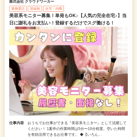
株式会社 クラウドワーカー
業務委託
登録制
在宅・内職
美容系モニター募集！単発もOK♪【人気の完全在宅♪】当
日に謝礼をお支払い！登録するだけでスグ働ける！
仕事内容
おうちでお仕事ができる『美容系モニター』として活躍して
ください！ 1案件の作業時間は5分〜10分程度。空いた時間
を有効活用できるお仕事です。 ◆【いろん…