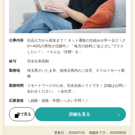
仕事内容
出品入力から発送まで！ ネット通販の仕組みが学べる◎ ＼2
0〜40代の男性が活躍中／ 「毎月の給料に“あと少し”プラス
したい！」 ⇒そんな〈目標〉を…
給与
完全出来高制
勤務地
埼玉県さいたま市、他埼玉県内のご自宅 ※フルリモート勤
務
勤務時間
リモートワークのため、完全自由シフトです！ 詳細はお問い
合わせください。 ＜会社営…
応募資格
＼経験・資格・学歴いっさい不問！／
詳細を見る
後で見る
更新日： 2026/07/15 掲載終了日： 2026/08/26