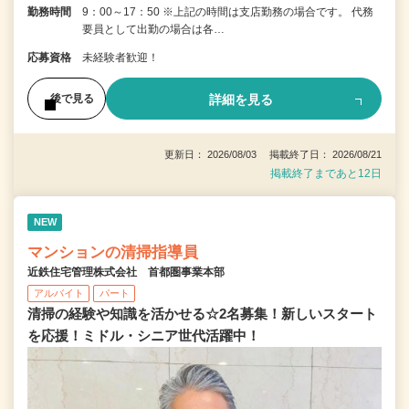
勤務時間
9：00～17：50 ※上記の時間は支店勤務の場合です。 代務
要員として出勤の場合は各…
応募資格
未経験者歓迎！
詳細を見る
後で見る
更新日： 2026/08/03 掲載終了日： 2026/08/21
掲載終了まであと12日
NEW
マンションの清掃指導員
近鉄住宅管理株式会社 首都圏事業本部
アルバイト
パート
清掃の経験や知識を活かせる☆2名募集！新しいスタート
を応援！ミドル・シニア世代活躍中！