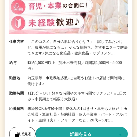
仕事内容
「このコスメ、自分の肌に合うかな？」「試してみたいけ
ど、費用が気になる…」 そんな気持ち、美容モニターで解決
できます♪ 気になる化粧品・健康食品・サプリメン…
給与
時給1,500円以上（完全出来高制／時間額1,500円～5,000
円）
勤務地
埼玉県等 ◆勤務地多数♪ご自宅やお近くの店舗で間時間に
働けます♪
勤務時間
1日5分～OK！好きな時間やスキマ時間でサクッと♪ ☆1日の
み～中長期まで幅広く大歓迎♪…
応募資格
未経験OK＆年齢不問！夏休みの1回きり・単発も大歓迎！ ★
会社員・派遣社員・契約社員・個人事業主・パート・アルバ
イト・主婦（夫）・フリーターなど、20代～50代…
詳細を見る
後で見る