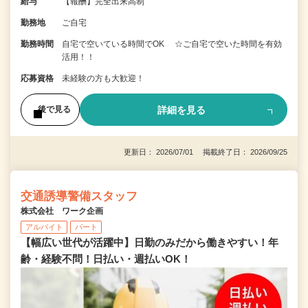
給与
【報酬】完全出来高制
勤務地
ご自宅
勤務時間
自宅で空いている時間でOK ☆ご自宅で空いた時間を有効
活用！！
応募資格
未経験の方も大歓迎！
詳細を見る
後で見る
更新日： 2026/07/01 掲載終了日： 2026/09/25
交通誘導警備スタッフ
株式会社 ワーク企画
アルバイト
パート
【幅広い世代が活躍中】日勤のみだから働きやすい！年
齢・経験不問！日払い・週払いOK！