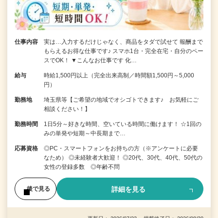
仕事内容
実は…入力するだけじゃなく、商品をタダで試せて 報酬まで
もらえるお得な仕事です♪ スマホ1台・完全在宅・自分のペー
スでOK！ ▼こんなお仕事です 化…
給与
時給1,500円以上（完全出来高制／時間額1,500円～5,000
円）
勤務地
埼玉県等【ご希望の地域でオシゴトできます♪ お気軽にご
相談ください！】
勤務時間
1日5分～好きな時間、空いている時間に働けます！ ☆1回の
みの単発や短期～中長期まで…
応募資格
◎PC・スマートフォンをお持ちの方（※アンケートに必要
なため） ◎未経験者大歓迎！ ◎20代、30代、40代、50代の
女性の登録多数 ◎年齢不問
詳細を見る
後で見る