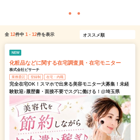
12
1
-
12
全
件中
件を表示
NEW
化粧品などに関する在宅調査員・在宅モニター
株式会社ビサーチ
業務委託
登録制
在宅・内職
完全在宅OK！スマホで出来る美容モニター大募集！未経
験歓迎♪履歴書・面接不要でスグに働ける！@埼玉県