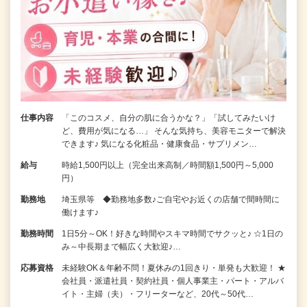
仕事内容
「このコスメ、自分の肌に合うかな？」「試してみたいけ
ど、費用が気になる…」 そんな気持ち、美容モニターで解決
できます♪ 気になる化粧品・健康食品・サプリメン…
給与
時給1,500円以上（完全出来高制／時間額1,500円～5,000
円）
勤務地
埼玉県等 ◆勤務地多数♪ご自宅やお近くの店舗で間時間に
働けます♪
勤務時間
1日5分～OK！好きな時間やスキマ時間でサクッと♪ ☆1日の
み～中長期まで幅広く大歓迎♪…
応募資格
未経験OK＆年齢不問！夏休みの1回きり・単発も大歓迎！ ★
会社員・派遣社員・契約社員・個人事業主・パート・アルバ
イト・主婦（夫）・フリーターなど、20代～50代…