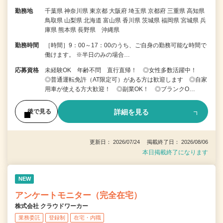
勤務地
千葉県 神奈川県 東京都 大阪府 埼玉県 京都府 三重県 高知県
鳥取県 山梨県 北海道 富山県 香川県 茨城県 福岡県 宮城県 兵
庫県 熊本県 長野県 沖縄県
勤務時間
［時間］9：00～17：00のうち、ご自身の勤務可能な時間で
働けます。 ※半日のみの場合…
応募資格
未経験OK 年齢不問 直行直帰！ ◎女性多数活躍中！
◎普通運転免許（AT限定可）がある方は歓迎します ◎自家
用車が使える方大歓迎！ ◎副業OK！ ◎ブランクO…
詳細を見る
後で見る
更新日： 2026/07/24 掲載終了日： 2026/08/06
本日掲載終了になります
NEW
アンケートモニター（完全在宅）
株式会社 クラウドワーカー
業務委託
登録制
在宅・内職