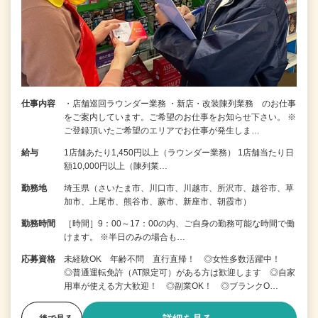
仕事内容
・店舗巡回ラウンダー業務 ・新店・改装陳列業務 のお仕事
をご案内しています。ご希望のお仕事をお知らせ下さい。 ※
ご登録頂いたご希望のエリアでお仕事が発生しま…
給与
1店舗あたり1,450円以上（ラウンダー業務） 1店舗当たり日
額10,000円以上（陳列業…
勤務地
埼玉県（さいたま市、川口市、川越市、所沢市、越谷市、草
加市、上尾市、熊谷市、蕨市、新座市、朝霞市）
勤務時間
［時間］9：00～17：00の内、ご自身の勤務可能な時間で働
けます。 ※半日のみの場合も…
応募資格
未経験OK 年齢不問 直行直帰！ ◎女性多数活躍中！
◎普通運転免許（AT限定可）がある方は歓迎します ◎自家
用車が使える方大歓迎！ ◎副業OK！ ◎ブランクO…