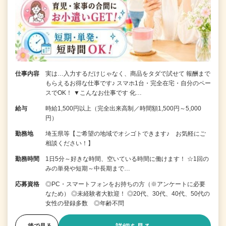
仕事内容
実は…入力するだけじゃなく、商品をタダで試せて 報酬まで
もらえるお得な仕事です♪ スマホ1台・完全在宅・自分のペー
スでOK！ ▼こんなお仕事です 化…
給与
時給1,500円以上（完全出来高制／時間額1,500円～5,000
円）
勤務地
埼玉県等【ご希望の地域でオシゴトできます♪ お気軽にご
相談ください！】
勤務時間
1日5分～好きな時間、空いている時間に働けます！ ☆1回の
みの単発や短期～中長期まで…
応募資格
◎PC・スマートフォンをお持ちの方（※アンケートに必要
なため） ◎未経験者大歓迎！ ◎20代、30代、40代、50代の
女性の登録多数 ◎年齢不問