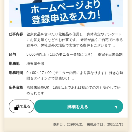
仕事内容
健康食品を食べたり化粧品を使用し、身体測定やアンケート
にお答え頂くなどのお仕事です。 来所が無くご自宅で出来る
案件や、弊社以外の場所で実施する案件もございます…
給与
5,000円以上（1回のモニター参加につき） ※完全出来高制
勤務地
埼玉県全域
勤務時間
9：00～17：00（モニター内容により異なります） 好きな時
間＆タイミングで勤務OK！…
応募資格
治験未経験OK 18歳以上であれば初めての方も安心して始
められます！
詳細を見る
後で見る
更新日： 2026/07/21 掲載終了日： 2026/11/13