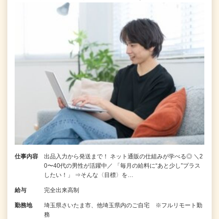
仕事内容
出品入力から発送まで！ ネット通販の仕組みが学べる◎ ＼2
0〜40代の男性が活躍中／ 「毎月の給料に“あと少し”プラス
したい！」 ⇒そんな〈目標〉を…
給与
完全出来高制
勤務地
埼玉県さいたま市、他埼玉県内のご自宅 ※フルリモート勤
務