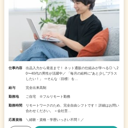
仕事内容
出品入力から発送まで！ ネット通販の仕組みが学べる◎ ＼2
0〜40代の男性が活躍中／ 「毎月の給料に“あと少し”プラス
したい！」 ⇒そんな〈目標〉を…
給与
完全出来高制
勤務地
ご自宅 ※フルリモート勤務
勤務時間
リモートワークのため、完全自由シフトです！ 詳細はお問い
合わせください。 ＜会社営…
応募資格
＼経験・資格・学歴いっさい不問！／