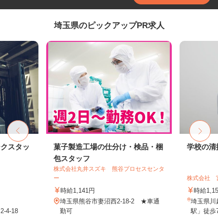
埼玉県のピックアップPR求人
ークスタッ
菓子製造工場の仕分け・検品・梱
学校の清
包スタッフ
株式会社丸井スズキ 熊谷プロセスセンタ
ー
株式会社 
時給1,141円
時給1,1
埼玉県熊谷市妻沼西2-18-2 ★車通
埼玉県川
4-18
勤可
駅」徒歩7