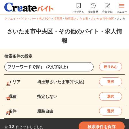
後で見る
閲覧履歴
会員登録
メニュー
クリエイトバイト・パート求人TOP
＞
埼玉県
＞
埼玉県さいたま市
＞
さいたま市中央区
＞
さいたま
さいたま市中央区・その他のバイト・求人情
報
検索条件の設定
絞り込む
エリア
埼玉県さいたま市(中央区)
選択
職種
指定しない
選択
条件
服装自由
選択
12
検索条件を保存
全
件ヒットしました