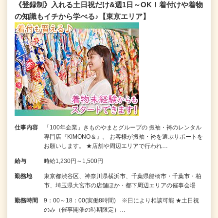
《登録制》入れる土日祝だけ&週1日～OK！着付けや着物
の知識もイチから学べる♪【東京エリア】
仕事内容
「100年企業」きものやまとグループの 振袖・袴のレンタル
専門店『KIMONO＆』。 お客様が振袖・袴を選ぶサポートを
お願いします。 ★店舗や周辺エリアで行われ…
給与
時給1,230円～1,500円
勤務地
東京都渋谷区、神奈川県横浜市、千葉県船橋市・千葉市・柏
市、埼玉県大宮市の店舗ほか・都下周辺エリアの催事会場
勤務時間
9：00～18：00(実働8時間) ※日により相談可能 ★土日祝
のみ（催事開催の時期限定）…