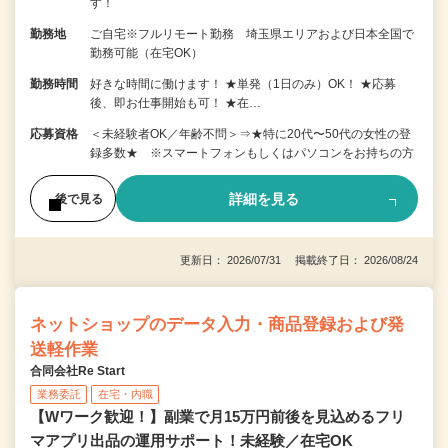
す！
勤務地
ご自宅※フルリモート勤務 埼玉県エリアおよび日本全国で
勤務可能（在宅OK）
勤務時間
好きな時間に働けます！ ★単発（1日のみ）OK！ ★応募
後、即お仕事開始も可！ ★在…
応募資格
＜未経験者OK／年齢不問＞⇒★特に20代〜50代の女性の登
録多数★ ※スマートフォンもしくはパソコンをお持ちの方
詳細を見る
後で見る
更新日： 2026/07/31 掲載終了日： 2026/08/24
ネットショップのデータ入力・商品登録および発
送軽作業
合同会社Re Start
業務委託
在宅・内職
【Wワーク歓迎！】副業で月15万円前後を見込めるフリ
マアプリ出品の運用サポート！未経験／在宅OK