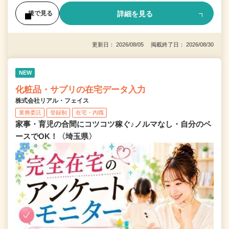
詳細を見る
後で見る
更新日： 2026/08/05 掲載終了日： 2026/08/30
NEW
化粧品・サプリの在宅データ入力
株式会社リアル・フェイス
業務委託
登録制
在宅・内職
家事・育児の合間にコツコツ稼ぐ♪ノルマなし・自分のペ
ースでOK！〈埼玉県〉