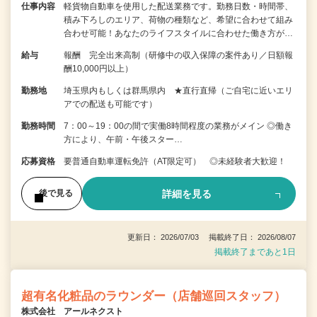
仕事内容
軽貨物自動車を使用した配送業務です。勤務日数・時間帯、
積み下ろしのエリア、荷物の種類など、希望に合わせて組み
合わせ可能！あなたのライフスタイルに合わせた働き方が…
給与
報酬 完全出来高制（研修中の収入保障の案件あり／日額報
酬10,000円以上）
勤務地
埼玉県内もしくは群馬県内 ★直行直帰（ご自宅に近いエリ
アでの配送も可能です）
勤務時間
7：00～19：00の間で実働8時間程度の業務がメイン ◎働き
方により、午前・午後スター…
応募資格
要普通自動車運転免許（AT限定可） ◎未経験者大歓迎！
詳細を見る
後で見る
更新日： 2026/07/03 掲載終了日： 2026/08/07
掲載終了まであと1日
超有名化粧品のラウンダー（店舗巡回スタッフ）
株式会社 アールネクスト