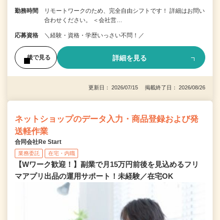
勤務時間
リモートワークのため、完全自由シフトです！ 詳細はお問い
合わせください。 ＜会社営…
応募資格
＼経験・資格・学歴いっさい不問！／
詳細を見る
後で見る
更新日： 2026/07/15 掲載終了日： 2026/08/26
ネットショップのデータ入力・商品登録および発
送軽作業
合同会社Re Start
業務委託
在宅・内職
【Wワーク歓迎！】副業で月15万円前後を見込めるフリ
マアプリ出品の運用サポート！未経験／在宅OK