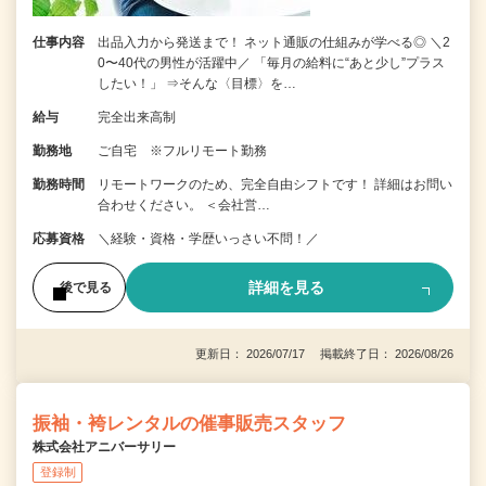
仕事内容
出品入力から発送まで！ ネット通販の仕組みが学べる◎ ＼2
0〜40代の男性が活躍中／ 「毎月の給料に“あと少し”プラス
したい！」 ⇒そんな〈目標〉を…
給与
完全出来高制
勤務地
ご自宅 ※フルリモート勤務
勤務時間
リモートワークのため、完全自由シフトです！ 詳細はお問い
合わせください。 ＜会社営…
応募資格
＼経験・資格・学歴いっさい不問！／
詳細を見る
後で見る
更新日： 2026/07/17 掲載終了日： 2026/08/26
振袖・袴レンタルの催事販売スタッフ
株式会社アニバーサリー
登録制