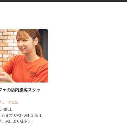
カフェの店内接客スタッ
ゲーム・フィギュアなどのピッ
キング・梱包・出...
カフェ 大宮店
大徳運輸株式会社
,200円以上
時給1,400円
いたま市大宮区宮町1-75-1
埼玉県八潮市南後谷99‐1※フルタイ