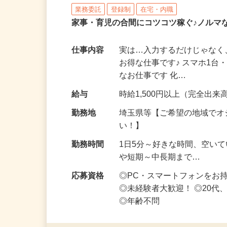
株式会社リアル・フェイス
業務委託
登録制
在宅・内職
家事・育児の合間にコツコツ稼ぐ♪ノルマ
仕事内容
実は…入力するだけじゃなく
お得な仕事です♪ スマホ1台
なお仕事です 化…
給与
時給1,500円以上（完全出来高
勤務地
埼玉県等【ご希望の地域でオ
い！】
勤務時間
1日5分～好きな時間、空い
や短期～中長期まで…
応募資格
◎PC・スマートフォンをお
◎未経験者大歓迎！ ◎20代
◎年齢不問