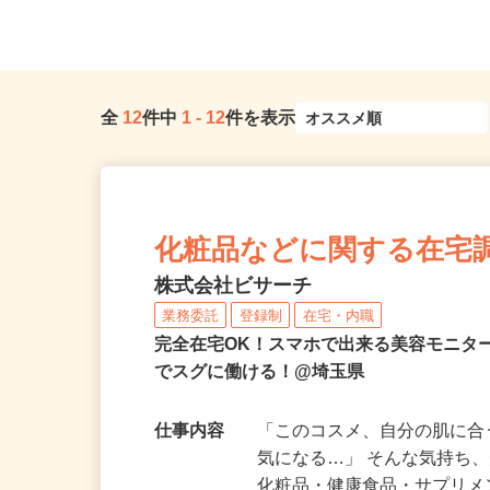
（「大宮駅」東口より徒歩3...
ム勤務の方は送迎あり
全
12
件中
1
-
12
件を表示
化粧品などに関する在宅
株式会社ビサーチ
業務委託
登録制
在宅・内職
完全在宅OK！スマホで出来る美容モニタ
でスグに働ける！@埼玉県
仕事内容
「このコスメ、自分の肌に
気になる…」 そんな気持ち