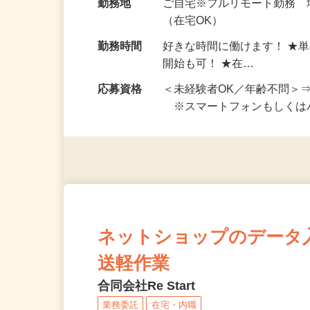
給与
完全出来高制 ★謝礼は、
勤務地
ご自宅※フルリモート勤務
（在宅OK）
勤務時間
好きな時間に働けます！ ★
開始も可！ ★在…
応募資格
＜未経験者OK／年齢不問＞
※スマートフォンもしくは
ネットショップのデータ
送軽作業