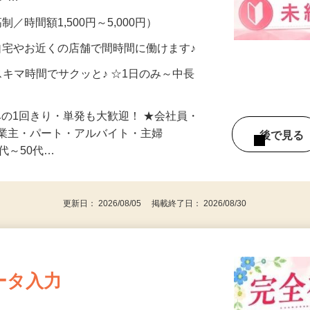
メン…
制／時間額1,500円～5,000円）
自宅やお近くの店舗で間時間に働けます♪
スキマ時間でサクッと♪ ☆1日のみ～中長
みの1回きり・単発も大歓迎！ ★会社員・
事業主・パート・アルバイト・主婦
後で見
代～50代…
更新日： 2026/08/05 掲載終了日： 2026/08/30
ータ入力