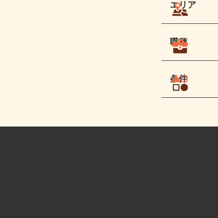
エリア
職種
条件