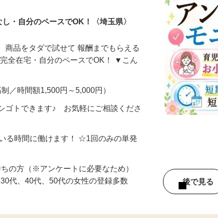
なし・自分のペースでOK！〈埼玉県〉
、商品をタダで試せて 報酬までもらえる
・完全在宅・自分のペースでOK！ ▼こん
制／時間額1,500円～5,000円）
シゴトできます♪ お気軽にご相談くださ
ている時間に働けます！ ☆1回のみの単発
持ちの方（※アンケートに必要なため）
、30代、40代、50代の女性の登録多数
後で見