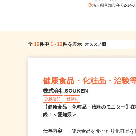
時給1,200円以上
時給1,430円以上
埼玉県川口市安行領根岸1696
埼玉県草加市弁天2-14-
全
12
件中
1
-
12
件を表示
健康食品・化粧品・治験
株式会社SOUKEN
業務委託
登録制
【健康食品・化粧品・治験のモニター】
録！＜愛知県＞