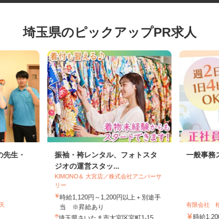
埼玉県のピックアップPR求人
の先生・
振袖・袴レンタル、フォトスタ
一般事
ジオの運営スタッ...
KIMONO＆ 大宮店／株式会社アニバーサ
リー
時給1,120円～1,200円以上＋別途手
弁天
有限会社
当 ※昇給あり