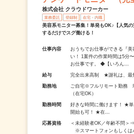
アンケートモニター（完
株式会社 クラウドワーカー
業務委託
登録制
在宅・内職
美容系モニター募集！単発もOK♪【人気
するだけでスグ働ける！
仕事内容
おうちでお仕事ができる『
い！ 1案件の作業時間は5
お仕事です。 ◆【いろん…
給与
完全出来高制 ★謝礼は、
勤務地
ご自宅※フルリモート勤務
（在宅OK）
勤務時間
好きな時間に働けます！ ★
開始も可！ ★在…