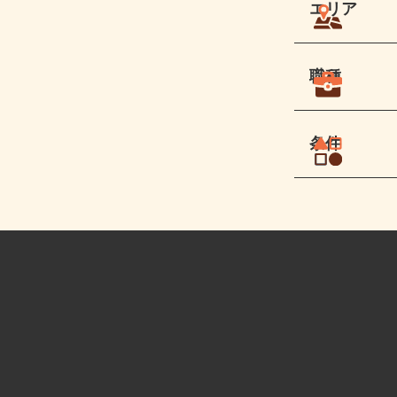
エリア
職種
条件