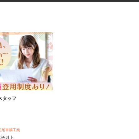
務スタッフ
放課後等デイサービスの先生・
教員
 松尾車輌工業
株式会社わくわく／リズム弁天