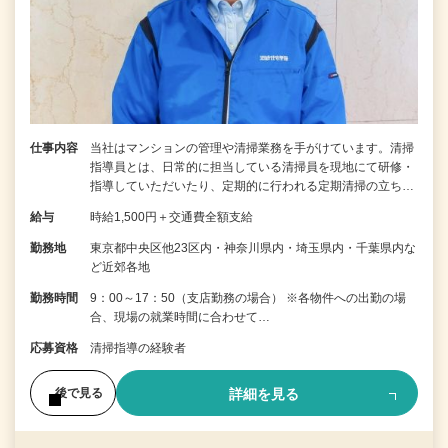
仕事内容
当社はマンションの管理や清掃業務を手がけています。清掃
指導員とは、日常的に担当している清掃員を現地にて研修・
指導していただいたり、定期的に行われる定期清掃の立ち…
給与
時給1,500円＋交通費全額支給
勤務地
東京都中央区他23区内・神奈川県内・埼玉県内・千葉県内な
ど近郊各地
勤務時間
9：00～17：50（支店勤務の場合） ※各物件への出勤の場
合、現場の就業時間に合わせて…
応募資格
清掃指導の経験者
詳細を見る
後で見る