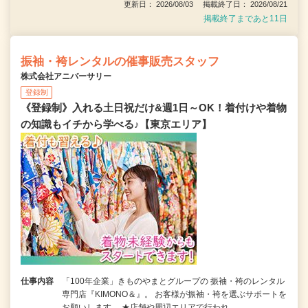
更新日： 2026/08/03 掲載終了日： 2026/08/21
掲載終了まであと11日
振袖・袴レンタルの催事販売スタッフ
株式会社アニバーサリー
登録制
《登録制》入れる土日祝だけ&週1日～OK！着付けや着物
の知識もイチから学べる♪【東京エリア】
仕事内容
「100年企業」きものやまとグループの 振袖・袴のレンタル
専門店『KIMONO＆』。 お客様が振袖・袴を選ぶサポートを
お願いします。 ★店舗や周辺エリアで行われ…