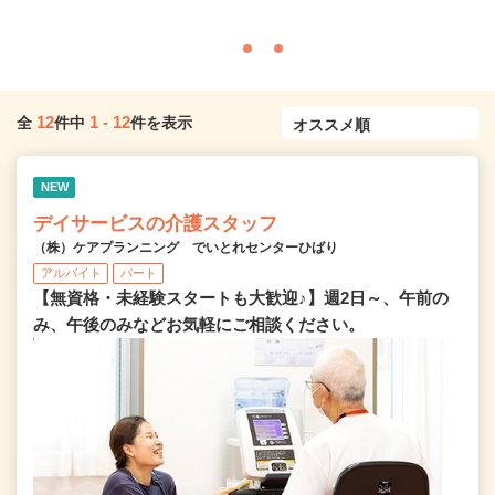
12
1
-
12
全
件中
件を表示
NEW
デイサービスの介護スタッフ
（株）ケアプランニング でいとれセンターひばり
アルバイト
パート
【無資格・未経験スタートも大歓迎♪】週2日～、午前の
み、午後のみなどお気軽にご相談ください。