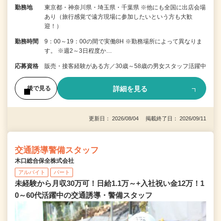
勤務地
東京都・神奈川県・埼玉県・千葉県 ※他にも全国に出店会場
あり（旅行感覚で遠方現場に参加したいという方も大歓
迎！）
勤務時間
9：00～19：00の間で実働8H ※勤務場所によって異なりま
す。 ※週2～3日程度か…
応募資格
販売・接客経験がある方／30歳～58歳の男女スタッフ活躍中
詳細を見る
後で見る
更新日： 2026/08/04 掲載終了日： 2026/09/11
交通誘導警備スタッフ
木口総合保全株式会社
アルバイト
パート
未経験から月収30万可！日給1.1万～+入社祝い金12万！1
0～60代活躍中の交通誘導・警備スタッフ