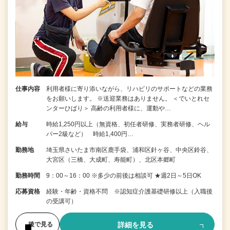
仕事内容
利用者様に寄り添いながら、リハビリのサポートなどの業務
をお願いします。 ※送迎業務はありません。 ＜でいとれセ
ンターひばり＞ 高齢の利用者様に、運動や…
給与
時給1,250円以上（無資格、初任者研修、実務者研修、ヘル
パー2級など） 時給1,400円…
勤務地
埼玉県さいたま市南区鹿手袋、浦和区針ヶ谷、中央区鈴谷、
大宮区（三橋、大成町、寿能町）、北区本郷町
勤務時間
9：00～16：00 ※多少の前後は相談可 ★週2日～5日OK
応募資格
経験・年齢・資格不問 ※認知症介護基礎研修以上（入職後
の受講可）
詳細を見る
後で見る