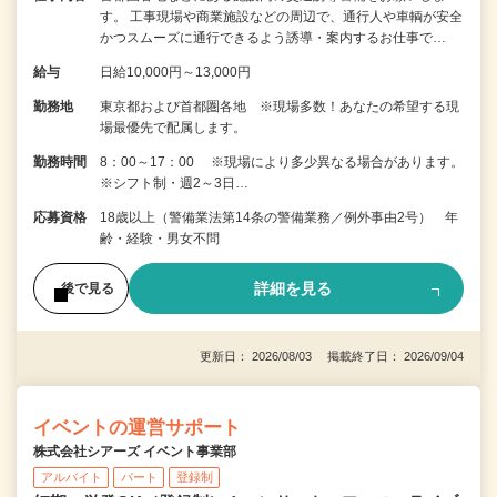
す。 工事現場や商業施設などの周辺で、通行人や車輌が安全
かつスムーズに通行できるよう誘導・案内するお仕事で…
給与
日給10,000円～13,000円
勤務地
東京都および首都圏各地 ※現場多数！あなたの希望する現
場最優先で配属します。
勤務時間
8：00～17：00 ※現場により多少異なる場合があります。
※シフト制・週2～3日…
応募資格
18歳以上（警備業法第14条の警備業務／例外事由2号） 年
齢・経験・男女不問
詳細を見る
後で見る
更新日： 2026/08/03 掲載終了日： 2026/09/04
イベントの運営サポート
株式会社シアーズ イベント事業部
アルバイト
パート
登録制