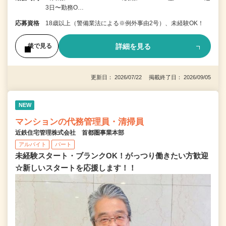
3日〜勤務O…
応募資格
18歳以上（警備業法による※例外事由2号）、未経験OK！
詳細を見る
後で見る
更新日： 2026/07/22 掲載終了日： 2026/09/05
NEW
マンションの代務管理員・清掃員
近鉄住宅管理株式会社 首都圏事業本部
アルバイト
パート
未経験スタート・ブランクOK！がっつり働きたい方歓迎
☆新しいスタートを応援します！！