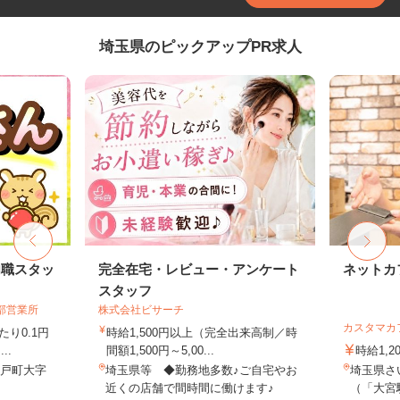
埼玉県のピックアップPR求人
内職スタッ
完全在宅・レビュー・アンケート
ネットカ
スタッフ
部営業所
株式会社ビサーチ
カスタマカ
り0.1円
時給1,500円以上（完全出来高制／時
..
間額1,500円～5,00...
時給1,2
杉戸町大字
埼玉県等 ◆勤務地多数♪ご自宅やお
埼玉県さい
近くの店舗で間時間に働けます♪
（「大宮駅