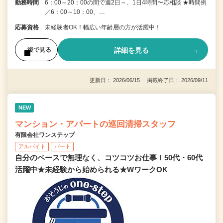
勤務時間
6：00～20：00の間で週2日～、1日4時間〜応相談 ★時間例
／6：00～10：00、…
応募資格
未経験者OK！幅広い年齢層の方が活躍中！
詳細を見る
後で見る
更新日： 2026/06/15 掲載終了日： 2026/09/11
NEW
マンション・アパートの巡回清掃スタッフ
有限会社ワンステップ
アルバイト
パート
自分のペースで無理なく、コツコツお仕事！50代・60代
活躍中★未経験から始められる★WワークOK