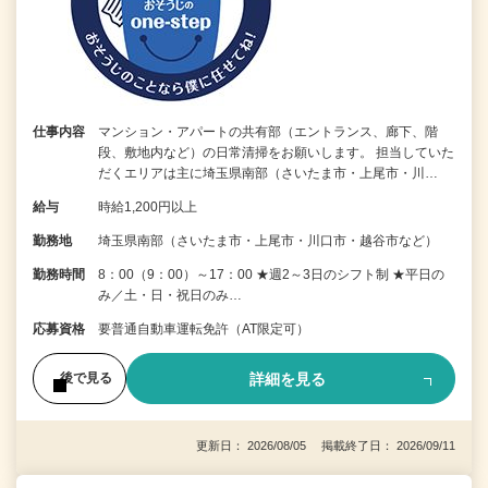
仕事内容
マンション・アパートの共有部（エントランス、廊下、階
段、敷地内など）の日常清掃をお願いします。 担当していた
だくエリアは主に埼玉県南部（さいたま市・上尾市・川…
給与
時給1,200円以上
勤務地
埼玉県南部（さいたま市・上尾市・川口市・越谷市など）
勤務時間
8：00（9：00）～17：00 ★週2～3日のシフト制 ★平日の
み／土・日・祝日のみ…
応募資格
要普通自動車運転免許（AT限定可）
詳細を見る
後で見る
更新日： 2026/08/05 掲載終了日： 2026/09/11