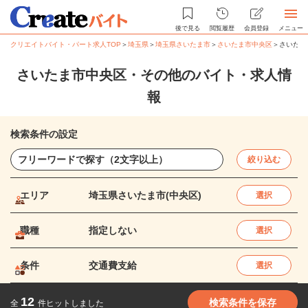
後で見る
閲覧履歴
会員登録
メニュー
クリエイトバイト・パート求人TOP
＞
埼玉県
＞
埼玉県さいたま市
＞
さいたま市中央区
＞
さいたま
さいたま市中央区・その他のバイト・求人情
報
検索条件の設定
絞り込む
エリア
埼玉県さいたま市(中央区)
選択
職種
指定しない
選択
条件
交通費支給
選択
12
検索条件を保存
全
件ヒットしました