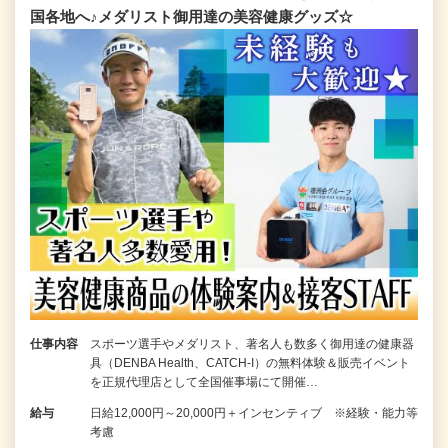
国各地へ♪メダリスト御用達の美容健康グッズ☆
仕事内容
スポーツ選手やメダリスト、著名人も数多く御用達の健康器
具（DENBA Health、CATCH-I）の無料体験＆販売イベント
を正規代理店として全国催事場にて開催…
給与
日給12,000円～20,000円＋インセンティブ ※経験・能力等
考慮