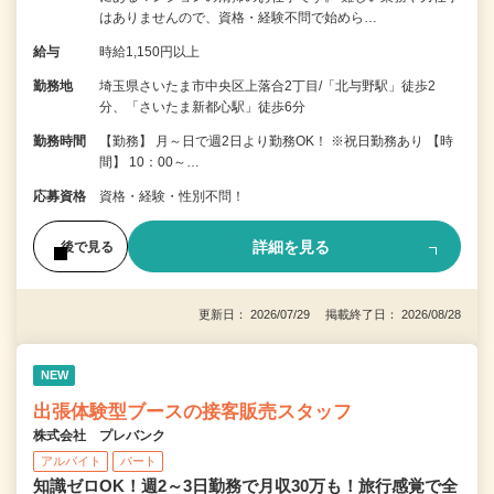
はありませんので、資格・経験不問で始めら…
給与
時給1,150円以上
勤務地
埼玉県さいたま市中央区上落合2丁目/「北与野駅」徒歩2
分、「さいたま新都心駅」徒歩6分
勤務時間
【勤務】 月～日で週2日より勤務OK！ ※祝日勤務あり 【時
間】 10：00～…
応募資格
資格・経験・性別不問！
詳細を見る
後で見る
更新日： 2026/07/29 掲載終了日： 2026/08/28
NEW
出張体験型ブースの接客販売スタッフ
株式会社 プレバンク
アルバイト
パート
知識ゼロOK！週2～3日勤務で月収30万も！旅行感覚で全