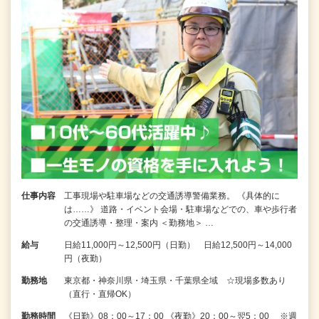
仕事内容
工事現場や駐車場などの交通誘導警備業務。 《具体的に
は……》 道路・イベント会場・駐車場などでの、車や歩行者
の交通誘導・整理・案内 ＜勤務地＞ …
給与
日給11,000円～12,500円（日勤） 日給12,500円～14,000
円（夜勤）
勤務地
東京都・神奈川県・埼玉県・千葉県全域 ☆現場多数あり
（直行・直帰OK）
勤務時間
《日勤》08：00～17：00 《夜勤》20：00～翌5：00 ※週