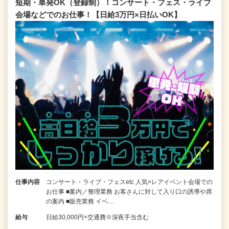
短期・単発OK（登録制）！コンサート・フェス・ライブ
会場などでのお仕事！【日給3万円×日払いOK】
仕事内容
コンサート・ライブ・フェスetc 人気×レアイベント会場での
お仕事 ■案内／整理業務 お客さんに対して入り口の誘導や席
の案内 ■販売業務 イベ…
給与
日給30,000円+交通費※深夜手当含む