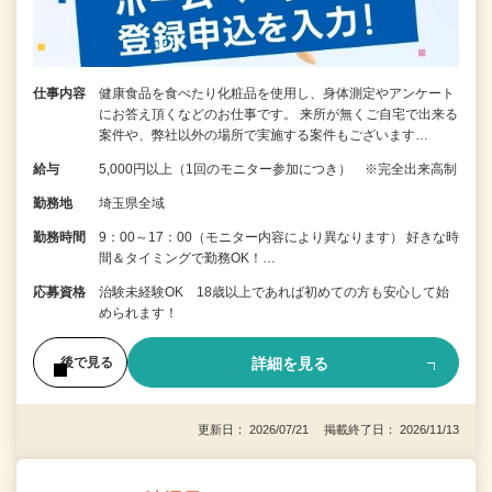
仕事内容
健康食品を食べたり化粧品を使用し、身体測定やアンケート
にお答え頂くなどのお仕事です。 来所が無くご自宅で出来る
案件や、弊社以外の場所で実施する案件もございます…
給与
5,000円以上（1回のモニター参加につき） ※完全出来高制
勤務地
埼玉県全域
勤務時間
9：00～17：00（モニター内容により異なります） 好きな時
間＆タイミングで勤務OK！…
応募資格
治験未経験OK 18歳以上であれば初めての方も安心して始
められます！
詳細を見る
後で見る
更新日： 2026/07/21 掲載終了日： 2026/11/13