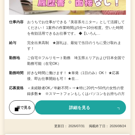
仕事内容
おうちでお仕事ができる『美容系モニター』として活躍して
ください！ 1案件の作業時間は5分〜10分程度。空いた時間
を有効活用できるお仕事です。 ◆【いろん…
給与
完全出来高制 ★謝礼は、最短で当日のうちに受け取れま
す！
勤務地
ご自宅※フルリモート勤務 埼玉県エリアおよび日本全国で
勤務可能（在宅OK）
勤務時間
好きな時間に働けます！ ★単発（1日のみ）OK！ ★応募
後、即お仕事開始も可！ ★在…
応募資格
＜未経験者OK／年齢不問＞⇒★特に20代〜50代の女性の登
録多数★ ※スマートフォンもしくはパソコンをお持ちの方
詳細を見る
後で見る
更新日： 2026/07/31 掲載終了日： 2026/08/24