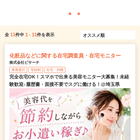
11
1
-
11
全
件中
件を表示
化粧品などに関する在宅調査員・在宅モニター
株式会社ビサーチ
業務委託
登録制
在宅・内職
完全在宅OK！スマホで出来る美容モニター大募集！未経
験歓迎♪履歴書・面接不要でスグに働ける！@埼玉県