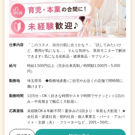
仕事内容
「このコスメ、自分の肌に合うかな？」「試してみたいけ
ど、費用が気になる…」 そんな気持ち、美容モニターで解決
できます♪ 気になる化粧品・健康食品・サプリメン…
給与
時給1,500円以上（完全出来高制／時間額1,500円～5,000
円）
勤務地
埼玉県等 ◆勤務地多数♪ご自宅やお近くの店舗で間時間に
働けます♪
勤務時間
1日5分～OK！好きな時間やスキマ時間でサクッと♪ ☆1日の
み～中長期まで幅広く大歓迎♪…
応募資格
未経験OK＆年齢不問！夏休みの1回きり・単発も大歓迎！ ★
会社員・派遣社員・契約社員・個人事業主・パート・アルバ
イト・主婦（夫）・フリーターなど、20代～50代…