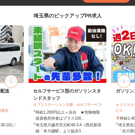
埼玉県のピックアップPR求人
ト配送
セルフサービス型のガソリンスタ
ガソリン
ンドスタッフ
オブリステーション川越 セルフサービス
オブリステ
営業所
ビス
時給1,200円以上＋歩合 ★危険物取
扱資格所持者はプラス100...
時給1,4
0-102／
埼玉県川越市宮元町48-3-4（西武新宿
埼玉県吉川
線「本川越駅」より徒歩3...
「吉川美南