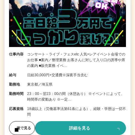
仕事内容
コンサート・ライブ・フェスetc 人気×レアイベント会場での
お仕事 ■案内／整理業務 お客さんに対して入り口の誘導や席
の案内 ■販売業務 イベ…
給与
日給30,000円+交通費※深夜手当含む
勤務地
東京都／埼玉県
勤務時間
23：00～翌23：00の間（休憩あり） ※イベントによって、
時間帯の変動あり ※一定…
応募資格
18歳以上（労働基準法第61条による）、経験・学歴は一切不
問
詳細を見る
後で見る