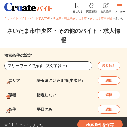
後で見る
閲覧履歴
会員登録
メニュー
クリエイトバイト・パート求人TOP
＞
埼玉県
＞
埼玉県さいたま市
＞
さいたま市中央区
＞
さいたま
さいたま市中央区・その他のバイト・求人情
報
検索条件の設定
絞り込む
エリア
埼玉県さいたま市(中央区)
選択
職種
指定しない
選択
条件
平日のみ
選択
11
検索条件を保存
全
件ヒットしました