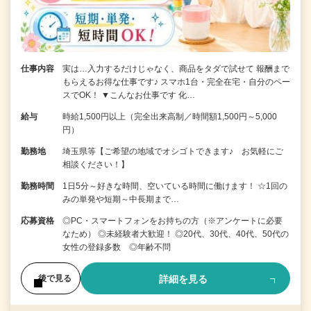
仕事内容
実は…入力するだけじゃなく、商品をタダで試せて 報酬まで
もらえるお得な仕事です♪ スマホ1台・完全在宅・自分のペー
スでOK！ ▼こんなお仕事です 化…
給与
時給1,500円以上（完全出来高制／時間額1,500円～5,000
円）
勤務地
埼玉県等【ご希望の地域でオシゴトできます♪ お気軽にご
相談ください！】
勤務時間
1日5分～好きな時間、空いている時間に働けます！ ☆1回の
みの単発や短期～中長期まで…
応募資格
◎PC・スマートフォンをお持ちの方（※アンケートに必要
なため） ◎未経験者大歓迎！ ◎20代、30代、40代、50代の
女性の登録多数 ◎年齢不問
詳細を見る
後で見る