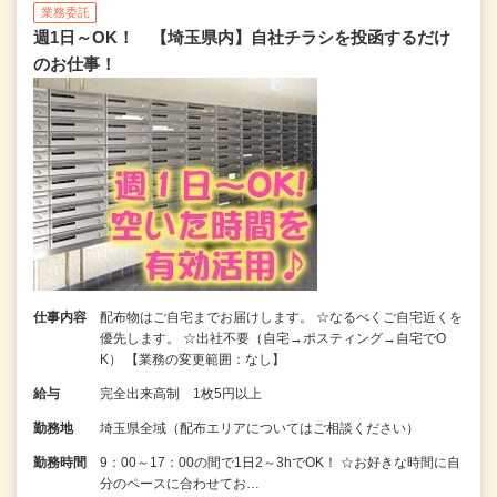
業務委託
週1日～OK！ 【埼玉県内】自社チラシを投函するだけ
のお仕事！
仕事内容
配布物はご自宅までお届けします。 ☆なるべくご自宅近くを
優先します。 ☆出社不要（自宅→ポスティング→自宅でO
K） 【業務の変更範囲：なし】
給与
完全出来高制 1枚5円以上
勤務地
埼玉県全域（配布エリアについてはご相談ください）
勤務時間
9：00～17：00の間で1日2～3hでOK！ ☆お好きな時間に自
分のペースに合わせてお…