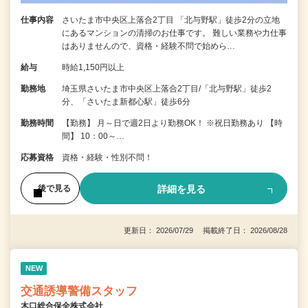
仕事内容
さいたま市中央区上落合2丁目 「北与野駅」徒歩2分の立地
にあるマンションの清掃のお仕事です。 難しい業務や力仕事
はありませんので、資格・経験不問で始めら…
給与
時給1,150円以上
勤務地
埼玉県さいたま市中央区上落合2丁目/「北与野駅」徒歩2
分、「さいたま新都心駅」徒歩6分
勤務時間
【勤務】 月～日で週2日より勤務OK！ ※祝日勤務あり 【時
間】 10：00～…
応募資格
資格・経験・性別不問！
詳細を見る
後で見る
更新日： 2026/07/29 掲載終了日： 2026/08/28
NEW
交通誘導警備スタッフ
木口総合保全株式会社