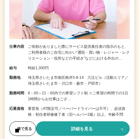
仕事内容
ご依頼がありました際にサービス提供責任者の指示のもと、
ご利用者様のご自宅に向かい“通院・買い物・レジャー・レク
リエーション・役所などの手続き”などにおける外出の…
給与
時給1,300円
勤務地
埼玉県さいたま市南区根岸3-8-14 六辻ビル（活動エリア／
埼玉県さいたま市・川口市・蕨市・戸田市）
勤務時間
8：00～21：00内での希望シフト制 ☆ご希望の時間での1日
1時間からお仕事はござ…
応募資格
要普免（AT限定可／ペーパードライバーは不可）、必須資
格：初任者研修修了者（旧ヘルパー2級）以上、年齢不問
詳細を見る
後で見る