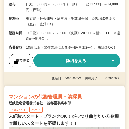
給与
日給11,000円～12,500円（日勤） 日給12,500円～14,000
円（夜勤）
勤務地
東京都・神奈川県・埼玉県・千葉県全域 ☆現場多数あり
（直行・直帰OK）
勤務時間
《日勤》08：00～17：00 《夜勤》20：00～翌5：00 ※週
3日〜勤務O…
応募資格
18歳以上（警備業法による※例外事由2号）、未経験OK！
詳細を見る
後で見る
更新日： 2026/07/22 掲載終了日： 2026/09/05
マンションの代務管理員・清掃員
近鉄住宅管理株式会社 首都圏事業本部
アルバイト
パート
未経験スタート・ブランクOK！がっつり働きたい方歓迎
☆新しいスタートを応援します！！