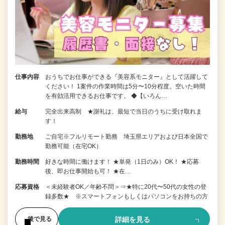
仕事内容
おうちでお仕事ができる『美容系モニター』として活躍して
ください！ 1案件の作業時間は5分〜10分程度。空いた時間
を有効活用できるお仕事です。 ◆【いろん…
給与
完全出来高制 ★謝礼は、最短で当日のうちに受け取れま
す！
勤務地
ご自宅※フルリモート勤務 埼玉県エリアおよび日本全国で
勤務可能（在宅OK）
勤務時間
好きな時間に働けます！ ★単発（1日のみ）OK！ ★応募
後、即お仕事開始も可！ ★在…
応募資格
＜未経験者OK／年齢不問＞⇒★特に20代〜50代の女性の登
録多数★ ※スマートフォンもしくはパソコンをお持ちの方
詳細を見る
後で見る