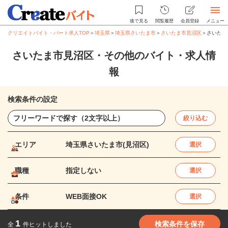
後で見る
閲覧履歴
会員登録
メニュー
クリエイトバイト・パート求人TOP
＞
埼玉県
＞
埼玉県さいたま市
＞
さいたま市見沼区
＞
さいたま
さいたま市見沼区・その他のバイト・求人情
報
検索条件の設定
絞り込む
エリア
埼玉県さいたま市(見沼区)
選択
職種
指定しない
選択
条件
WEB面接OK
選択
1
検索条件を保存
全
件ヒットしました