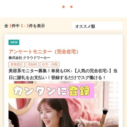
1
1
-
1
全
件中
件を表示
NEW
アンケートモニター（完全在宅）
株式会社 クラウドワーカー
業務委託
登録制
在宅・内職
美容系モニター募集！単発もOK♪【人気の完全在宅♪】当
日に謝礼をお支払い！登録するだけでスグ働ける！