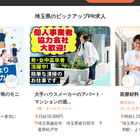
埼玉県のピックアップPR求人
験等のモニ
大手ハウスメーカーのアパート・
医療材料
マンションの巡...
株式会社 
（株）オールクリーン
さいたま市
ター参加に
日給15,000円
時給1,2
埼玉県越谷市 埼玉県春日部市 千
埼玉県さ
葉県松戸市
和駅」より