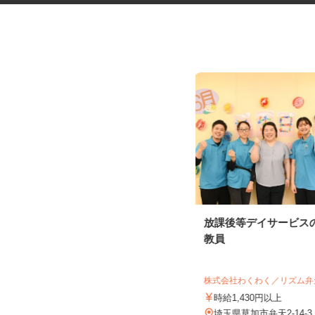
軽貨物の配送ドライバー
放課後等デイサービス
株式会社ロジスタッフ
教員
報酬 完全出来高制（研修中の収入
保障の案件あり／日額報酬10,0...
株式会社わくわく／リズム
埼玉県内もしくは群馬県内 ★直行
時給1,430円以上
直帰（ご自宅に近いエリアでの配