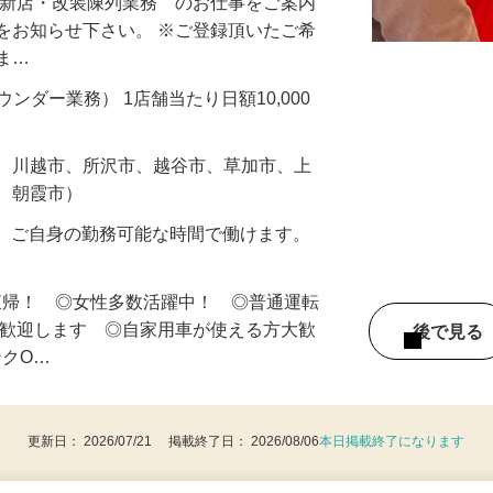
・新店・改装陳列業務 のお仕事をご案内
をお知らせ下さい。 ※ご登録頂いたご希
しま…
ラウンダー業務） 1店舗当たり日額10,000
市、川越市、所沢市、越谷市、草加市、上
市、朝霞市）
の内、ご自身の勤務可能な時間で働けます。
直帰！ ◎女性多数活躍中！ ◎普通運転
は歓迎します ◎自家用車が使える方大歓
後で見
ンクO…