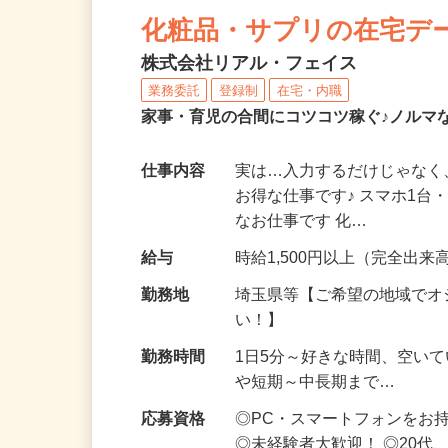
NEW
化粧品・サプリの在宅デ
株式会社リアル・フェイス
業務委託
登録制
在宅・内職
家事・育児の合間にコツコツ稼ぐ♪ノルマ
仕事内容
実は…入力するだけじゃなく
お得な仕事です♪ スマホ1台
なお仕事です 化…
給与
時給1,500円以上（完全出来高
勤務地
埼玉県等【ご希望の地域でオ
い！】
勤務時間
1日5分～好きな時間、空い
や短期～中長期まで…