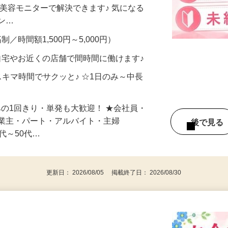
合うかな？」「試してみたいけど、費用が
、美容モニターで解決できます♪ 気になる
メン…
制／時間額1,500円～5,000円）
自宅やお近くの店舗で間時間に働けます♪
スキマ時間でサクッと♪ ☆1日のみ～中長
みの1回きり・単発も大歓迎！ ★会社員・
事業主・パート・アルバイト・主婦
後で見
代～50代…
更新日： 2026/08/05 掲載終了日： 2026/08/30