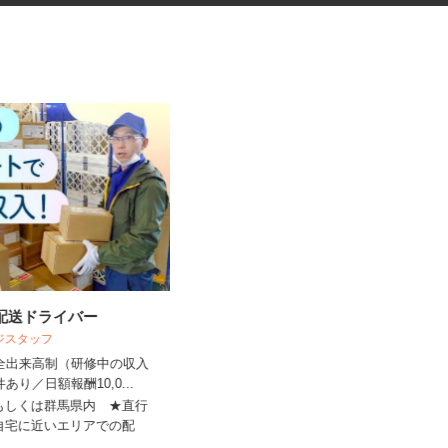
の配送ドライバー
放課後等デイサービスの先生・
ロジスタッフ
教員
完全出来高制（研修中の収入
件あり／日額報酬10,0...
株式会社わくわく／リズム弁天
内もしくは群馬県内 ★直行
時給1,430円以上
ご自宅に近いエリアでの配