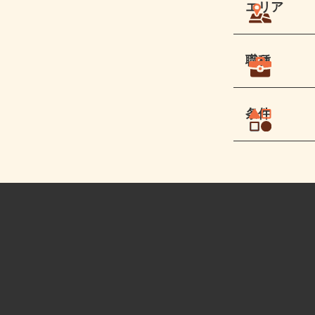
エリア
職種
条件