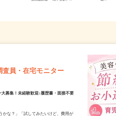
3
玉高速鉄道 「鳩ヶ谷駅」...
送...
調査員・在宅モニター
ー大募集！未経験歓迎♪履歴書・面接不要