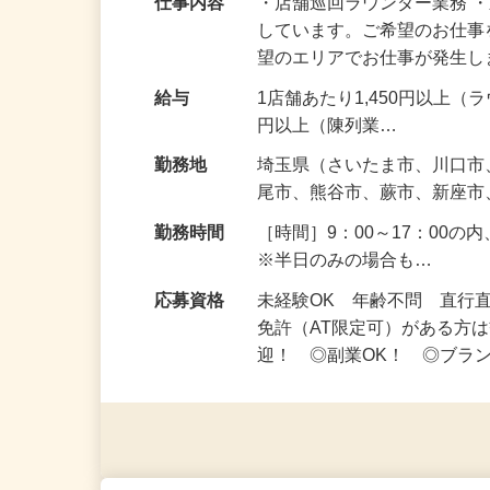
仕事内容
・店舗巡回ラウンダー業務 
しています。ご希望のお仕事
望のエリアでお仕事が発生
給与
1店舗あたり1,450円以上（
円以上（陳列業…
勤務地
埼玉県（さいたま市、川口
尾市、熊谷市、蕨市、新座
勤務時間
［時間］9：00～17：00
※半日のみの場合も…
応募資格
未経験OK 年齢不問 直行
免許（AT限定可）がある方
迎！ ◎副業OK！ ◎ブラ