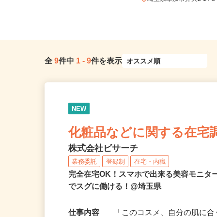
送...
埼玉県草加市弁天2-14-
全
9
件中
1
-
9
件を表示
NEW
化粧品などに関する在宅
株式会社ビサーチ
業務委託
登録制
在宅・内職
完全在宅OK！スマホで出来る美容モニタ
でスグに働ける！@埼玉県