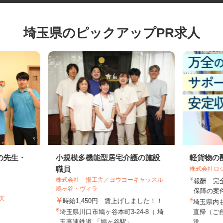
埼玉県のピックアップPR求人
の先生・
小規模多機能型居宅介護の施設
軽貨物
職員
株式会社
株式会社 揚工舎／ヨウコーキャッスル
報酬 
鳩ヶ谷・ヴィラ
保障の案
弁天
時給1,450円 賃上げしました！！
埼玉県
埼玉県川口市鳩ヶ谷本町3-24-8（ 埼
直帰（