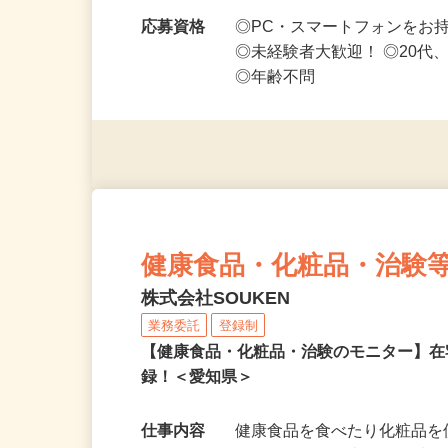
勤務時間
1日5分～好きな時間、空い
や短期～中長期まで…
応募資格
◎PC・スマートフォンをお
◎未経験者大歓迎！ ◎20代
◎年齢不問
健康食品・化粧品・治験
株式会社SOUKEN
業務委託
登録制
【健康食品・化粧品・治験のモニター】
録！＜愛知県＞