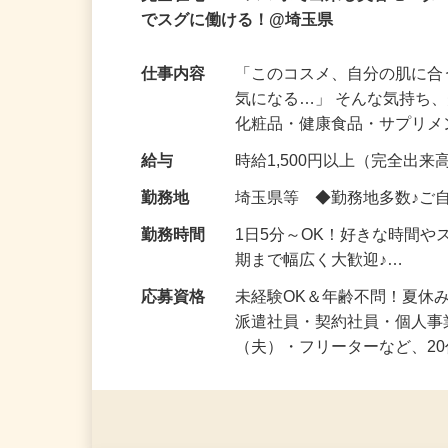
業務委託
登録制
在宅・内職
完全在宅OK！スマホで出来る美容モニタ
でスグに働ける！@埼玉県
仕事内容
「このコスメ、自分の肌に
気になる…」 そんな気持ち
化粧品・健康食品・サプリ
給与
時給1,500円以上（完全出来高
勤務地
埼玉県等 ◆勤務地多数♪ご
勤務時間
1日5分～OK！好きな時間や
期まで幅広く大歓迎♪…
応募資格
未経験OK＆年齢不問！夏休
派遣社員・契約社員・個人
（夫）・フリーターなど、20