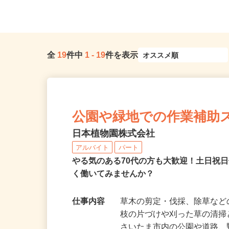
内売店）
埼玉県さいたま市桜区
全
19
件中
1
-
19
件を表示
公園や緑地での作業補助
日本植物園株式会社
アルバイト
パート
やる気のある70代の方も大歓迎！土日祝
く働いてみませんか？
仕事内容
草木の剪定・伐採、除草な
枝の片づけや刈った草の清