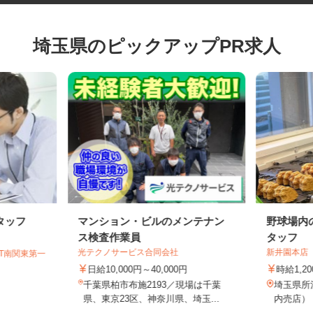
埼玉県のピックアップPR求人
タッフ
マンション・ビルのメンテナン
野球場
ス検査作業員
タッフ
光テクノサービス合同会社
新井園本
GT南関東第一
日給10,000円～40,000円
時給1,
千葉県柏市布施2193／現場は千葉
埼玉県