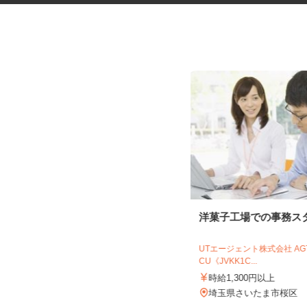
野球場内のレジ・調理・販売ス
洋菓子工場での事務ス
タッフ
新井園本店 ベルーナドーム内売店
UTエージェント株式会社 A
CU《JVKK1C...
時給1,200円〜1,400円
時給1,300円以上
埼玉県所沢市2135（ベルーナドーム