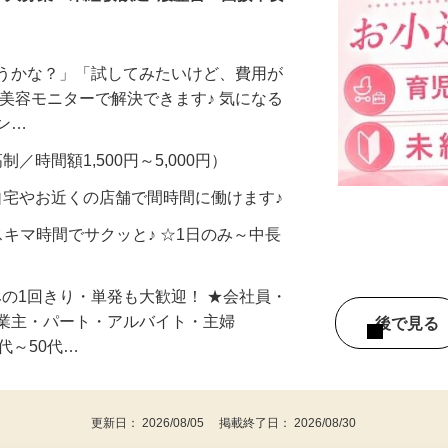
ー大募集！未経験歓迎♪履歴書・面接不要
合うかな？」「試してみたいけど、費用が
、美容モニターで解決できます♪ 気になる
メン…
制／時間額1,500円～5,000円）
自宅やお近くの店舗で間時間に働けます♪
スキマ時間でサクッと♪ ☆1日のみ～中長
みの1回きり・単発も大歓迎！ ★会社員・
事業主・パート・アルバイト・主婦
後で見
代～50代…