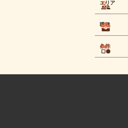
エリア
職種
条件