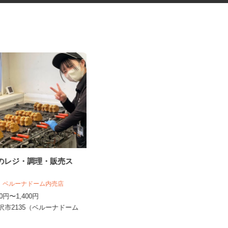
内のレジ・調理・販売ス
洋菓子工場での事務スタッフ
店 ベルーナドーム内売店
UTエージェント株式会社 AGT南関東第一
CU《JVKK1C...
200円〜1,400円
時給1,300円以上
所沢市2135（ベルーナドーム