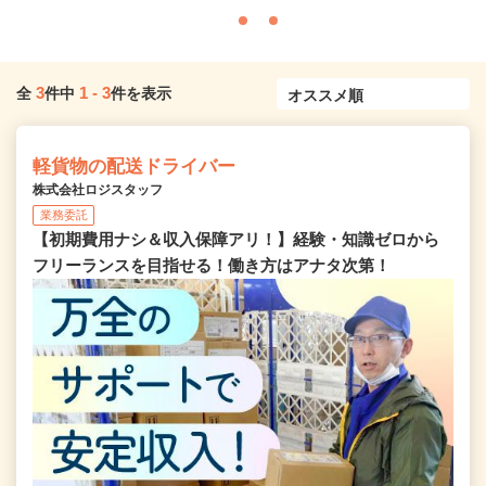
3
1
-
3
全
件中
件を表示
軽貨物の配送ドライバー
株式会社ロジスタッフ
業務委託
【初期費用ナシ＆収入保障アリ！】経験・知識ゼロから
フリーランスを目指せる！働き方はアナタ次第！