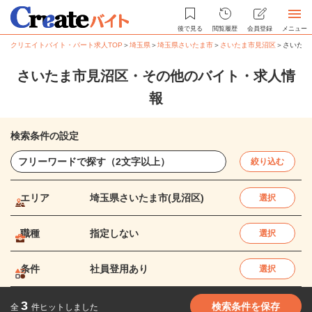
後で見る
閲覧履歴
会員登録
メニュー
クリエイトバイト・パート求人TOP
＞
埼玉県
＞
埼玉県さいたま市
＞
さいたま市見沼区
＞
さいたま
さいたま市見沼区・その他のバイト・求人情
報
検索条件の設定
絞り込む
エリア
埼玉県さいたま市(見沼区)
選択
職種
指定しない
選択
条件
社員登用あり
選択
3
検索条件を保存
全
件ヒットしました