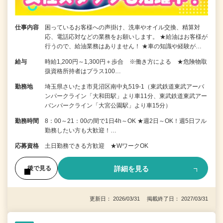
仕事内容
困っているお客様への声掛け、洗車やオイル交換、精算対
応、電話応対などの業務をお願いします。 ★給油はお客様が
行うので、給油業務はありません！ ★車の知識や経験が…
給与
時給1,200円～1,300円＋歩合 ※働き方による ★危険物取
扱資格所持者はプラス100…
勤務地
埼玉県さいたま市見沼区南中丸519-1（東武鉄道東武アーバ
ンパークライン「大和田駅」より車11分、東武鉄道東武アー
バンパークライン「大宮公園駅」より車15分）
勤務時間
8：00～21：00の間で1日4h～OK ★週2日～OK！週5日フル
勤務したい方も大歓迎！…
応募資格
土日勤務できる方歓迎 ★WワークOK
詳細を見る
後で見る
更新日： 2026/03/31 掲載終了日： 2027/03/31