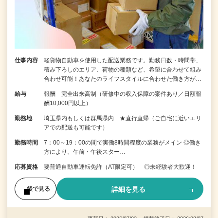
仕事内容
軽貨物自動車を使用した配送業務です。勤務日数・時間帯、
積み下ろしのエリア、荷物の種類など、希望に合わせて組み
合わせ可能！あなたのライフスタイルに合わせた働き方が…
給与
報酬 完全出来高制（研修中の収入保障の案件あり／日額報
酬10,000円以上）
勤務地
埼玉県内もしくは群馬県内 ★直行直帰（ご自宅に近いエリ
アでの配送も可能です）
勤務時間
7：00～19：00の間で実働8時間程度の業務がメイン ◎働き
方により、午前・午後スター…
応募資格
要普通自動車運転免許（AT限定可） ◎未経験者大歓迎！
詳細を見る
後で見る