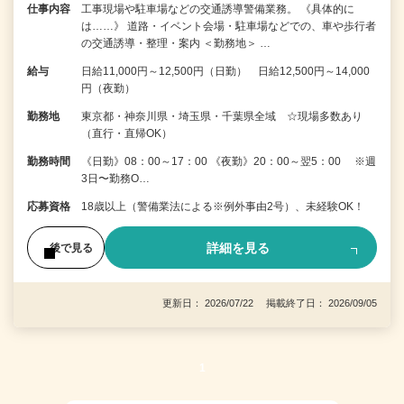
仕事内容
工事現場や駐車場などの交通誘導警備業務。 《具体的に
は……》 道路・イベント会場・駐車場などでの、車や歩行者
の交通誘導・整理・案内 ＜勤務地＞ …
給与
日給11,000円～12,500円（日勤） 日給12,500円～14,000
円（夜勤）
勤務地
東京都・神奈川県・埼玉県・千葉県全域 ☆現場多数あり
（直行・直帰OK）
勤務時間
《日勤》08：00～17：00 《夜勤》20：00～翌5：00 ※週
3日〜勤務O…
応募資格
18歳以上（警備業法による※例外事由2号）、未経験OK！
詳細を見る
後で見る
更新日： 2026/07/22 掲載終了日： 2026/09/05
1