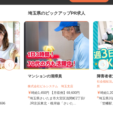
埼玉県のピックアップPR求人
マンションの清掃員
障害者者
社会福祉法
株式会社ビルシステム 埼玉支店
所
時給1,450円 【月収例】69,600円
時給1,2
埼玉県さいたま市大宮区浅間町2丁目/
埼玉県川越
96
JR京浜東北・根岸線「さいた...
「笠幡駅」