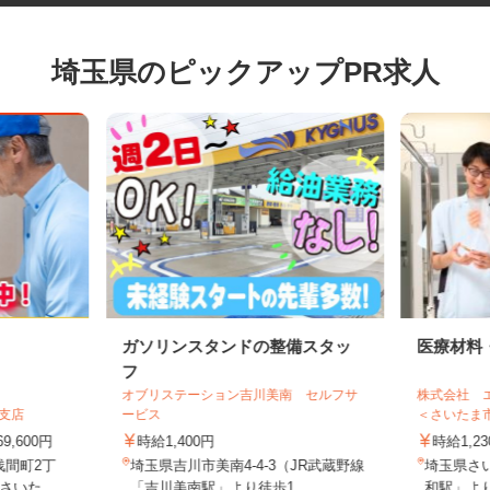
埼玉県のピックアップPR求人
ガソリンスタンドの整備スタッ
医療材
フ
オブリステーション吉川美南 セルフサ
株式会社
玉支店
ービス
＜さいた
69,600円
時給1,400円
時給1
浅間町2丁
埼玉県吉川市美南4-4-3（JR武蔵野線
埼玉県