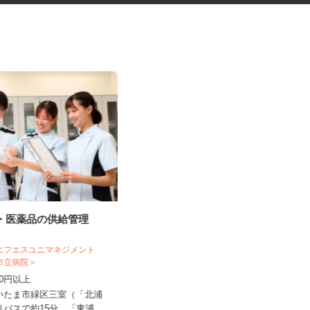
料・医薬品の供給管理
マンションの清掃員
 エフエスユニマネジメント
ま市立病院＞
株式会社ビルシステム 埼玉支店
,230円以上
時給1,450円 【月収例】69,600円
さいたま市緑区三室（「北浦
埼玉県さいたま市大宮区浅間町2丁