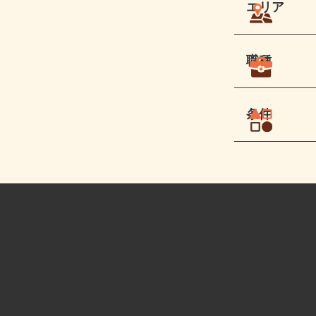
エリア
職種
条件