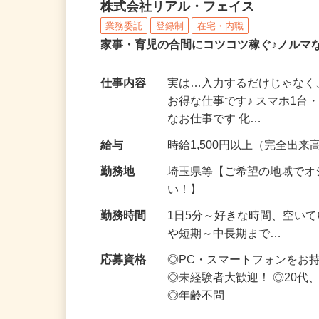
化粧品・サプリの在宅デ
株式会社リアル・フェイス
業務委託
登録制
在宅・内職
家事・育児の合間にコツコツ稼ぐ♪ノルマ
仕事内容
実は…入力するだけじゃなく
お得な仕事です♪ スマホ1台
なお仕事です 化…
給与
時給1,500円以上（完全出来高
勤務地
埼玉県等【ご希望の地域でオ
い！】
勤務時間
1日5分～好きな時間、空い
や短期～中長期まで…
応募資格
◎PC・スマートフォンをお
◎未経験者大歓迎！ ◎20代