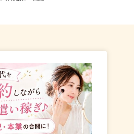
りバスで約15分、「東浦...
目/JR京浜東北・根岸線「さいた...