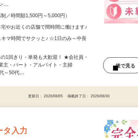
、美容モニターで解決できます♪ 気になる
メン…
制／時間額1,500円～5,000円）
自宅やお近くの店舗で間時間に働けます♪
スキマ時間でサクッと♪ ☆1日のみ～中長
みの1回きり・単発も大歓迎！ ★会社員・
事業主・パート・アルバイト・主婦
後で見
代～50代…
更新日： 2026/08/05 掲載終了日： 2026/08/30