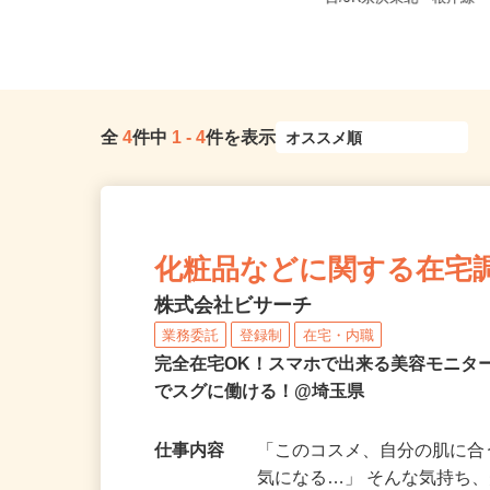
和駅」よりバスで約15分、「東浦...
目/JR京浜東北・根岸線「
全
4
件中
1
-
4
件を表示
化粧品などに関する在宅
株式会社ビサーチ
業務委託
登録制
在宅・内職
完全在宅OK！スマホで出来る美容モニタ
でスグに働ける！@埼玉県
仕事内容
「このコスメ、自分の肌に