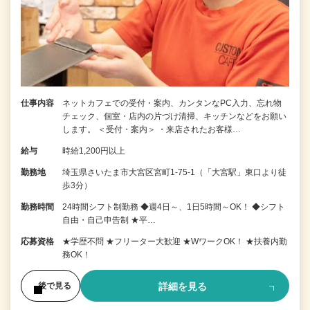
仕事内容
ネットカフェでの受付・案内、カンタンなPC入力、忘れ物
チェック、個室・店内の片づけ清掃、キッチンなどをお願い
します。 ＜受付・案内＞ ・来店されたお客様…
給与
時給1,200円以上
勤務地
埼玉県さいたま市大宮区宮町1-75-1（「大宮駅」東口より徒
歩3分）
勤務時間
24時間シフト制勤務 ◆週4日～、1日5時間～OK！ ◆シフト
自由・自己申告制 ★平…
応募資格
★学歴不問 ★フリーター大歓迎 ★WワークOK！ ★扶養内勤
務OK！
詳細を見る
後で見る