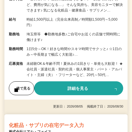
ど、費用が気になる…」 そんな気持ち、美容モニターで解決
できます♪ 気になる化粧品・健康食品・サプリメン…
給与
時給1,500円以上（完全出来高制／時間額1,500円～5,000
円）
勤務地
埼玉県等 ◆勤務地多数♪ご自宅やお近くの店舗で間時間に
働けます♪
勤務時間
1日5分～OK！好きな時間やスキマ時間でサクッと♪ ☆1日の
み～中長期まで幅広く大歓迎♪…
応募資格
未経験OK＆年齢不問！夏休みの1回きり・単発も大歓迎！ ★
会社員・派遣社員・契約社員・個人事業主・パート・アルバ
イト・主婦（夫）・フリーターなど、20代～50代…
詳細を見る
後で見る
更新日： 2026/08/05 掲載終了日： 2026/08/30
化粧品・サプリの在宅データ入力
株式会社リアル・フェイス