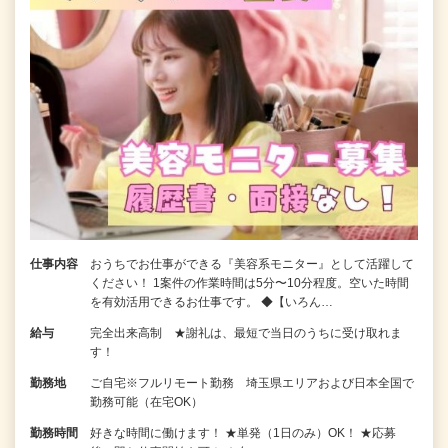
仕事内容
おうちでお仕事ができる『美容系モニター』として活躍して
ください！ 1案件の作業時間は5分〜10分程度。空いた時間
を有効活用できるお仕事です。 ◆【いろん…
給与
完全出来高制 ★謝礼は、最短で当日のうちに受け取れま
す！
勤務地
ご自宅※フルリモート勤務 埼玉県エリアおよび日本全国で
勤務可能（在宅OK）
勤務時間
好きな時間に働けます！ ★単発（1日のみ）OK！ ★応募