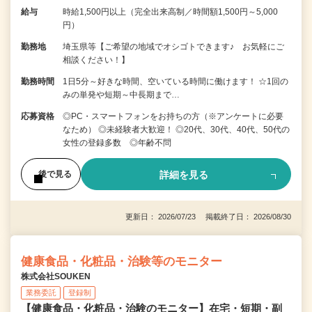
給与
時給1,500円以上（完全出来高制／時間額1,500円～5,000
円）
勤務地
埼玉県等【ご希望の地域でオシゴトできます♪ お気軽にご
相談ください！】
勤務時間
1日5分～好きな時間、空いている時間に働けます！ ☆1回の
みの単発や短期～中長期まで…
応募資格
◎PC・スマートフォンをお持ちの方（※アンケートに必要
なため） ◎未経験者大歓迎！ ◎20代、30代、40代、50代の
女性の登録多数 ◎年齢不問
詳細を見る
後で見る
更新日： 2026/07/23 掲載終了日： 2026/08/30
健康食品・化粧品・治験等のモニター
株式会社SOUKEN
業務委託
登録制
【健康食品・化粧品・治験のモニター】在宅・短期・副