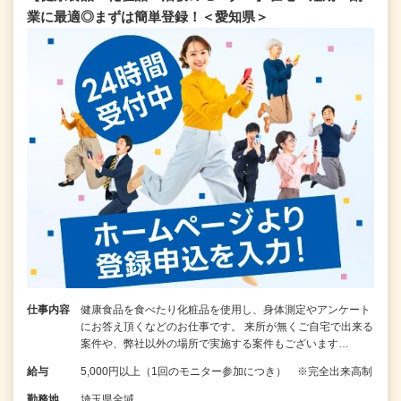
業に最適◎まずは簡単登録！＜愛知県＞
仕事内容
健康食品を食べたり化粧品を使用し、身体測定やアンケート
にお答え頂くなどのお仕事です。 来所が無くご自宅で出来る
案件や、弊社以外の場所で実施する案件もございます…
給与
5,000円以上（1回のモニター参加につき） ※完全出来高制
勤務地
埼玉県全域