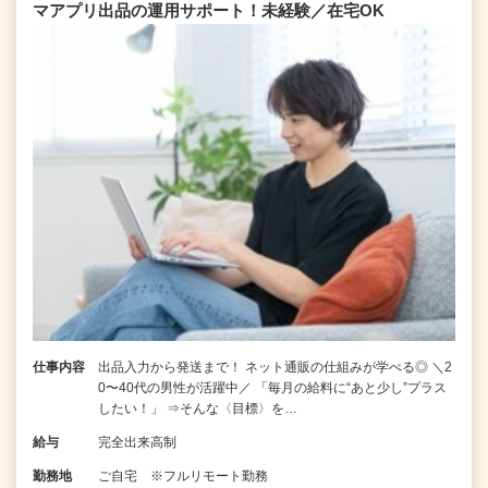
マアプリ出品の運用サポート！未経験／在宅OK
仕事内容
出品入力から発送まで！ ネット通販の仕組みが学べる◎ ＼2
0〜40代の男性が活躍中／ 「毎月の給料に“あと少し”プラス
したい！」 ⇒そんな〈目標〉を…
給与
完全出来高制
勤務地
ご自宅 ※フルリモート勤務