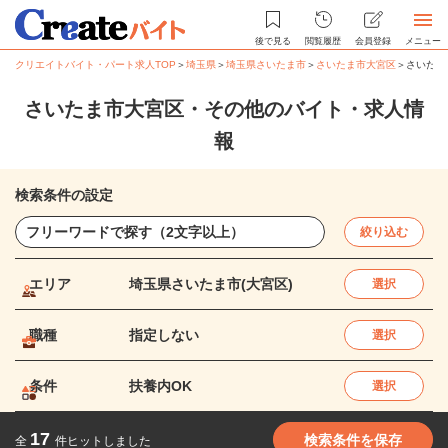
後で見る
閲覧履歴
会員登録
メニュー
クリエイトバイト・パート求人TOP
＞
埼玉県
＞
埼玉県さいたま市
＞
さいたま市大宮区
＞
さいたま
さいたま市大宮区・その他のバイト・求人情
報
検索条件の設定
絞り込む
エリア
埼玉県さいたま市(大宮区)
選択
職種
指定しない
選択
条件
扶養内OK
選択
17
検索条件を保存
全
件ヒットしました