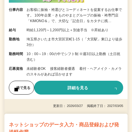
仕事内容
お客様に振袖・袴選びとコーディネートを提案するお仕事で
す。 100年企業・きものやまとグループの振袖・袴専門店
「KIMONO＆」で、大切な「記念日」をカタチに残…
給与
時給1,120円～1,200円以上＋別途手当 ※昇給あり
勤務地
埼玉県さいたま市大宮区宮町1-15（「大宮駅」東口より徒歩
3分）
勤務時間
10：00～19：00の中でシフト制 ※週3日以上勤務（土日祝
含む）
応募資格
未経験者OK 接客経験者優遇 着付・ヘアメイク・カメラ
のスキルがあれば活かせます
詳細を見る
後で見る
更新日： 2026/03/27 掲載終了日： 2027/03/05
ネットショップのデータ入力・商品登録および発