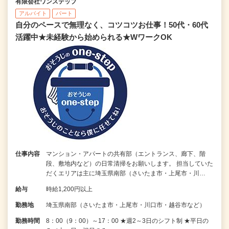
有限会社ワンステップ
アルバイト
パート
自分のペースで無理なく、コツコツお仕事！50代・60代
活躍中★未経験から始められる★WワークOK
仕事内容
マンション・アパートの共有部（エントランス、廊下、階
段、敷地内など）の日常清掃をお願いします。 担当していた
だくエリアは主に埼玉県南部（さいたま市・上尾市・川…
給与
時給1,200円以上
勤務地
埼玉県南部（さいたま市・上尾市・川口市・越谷市など）
勤務時間
8：00（9：00）～17：00 ★週2～3日のシフト制 ★平日の