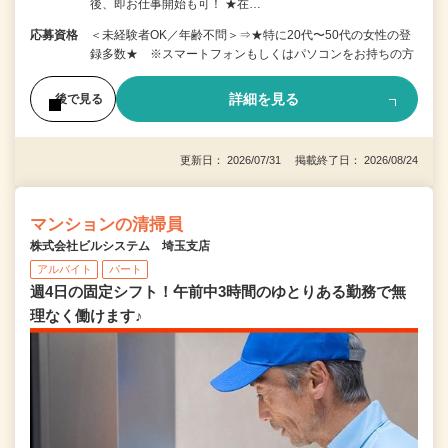
後、即お仕事開始も可！ ★在…
応募資格
＜未経験者OK／年齢不問＞⇒★特に20代〜50代の女性の登
録多数★ ※スマートフォンもしくはパソコンをお持ちの方
詳細を見る
後で見る
更新日： 2026/07/31 掲載終了日： 2026/08/24
マンションの清掃員
株式会社ビルシステム 埼玉支店
アルバイト
パート
週4日の固定シフト！午前中3時間のゆとりある勤務で無
理なく働けます♪