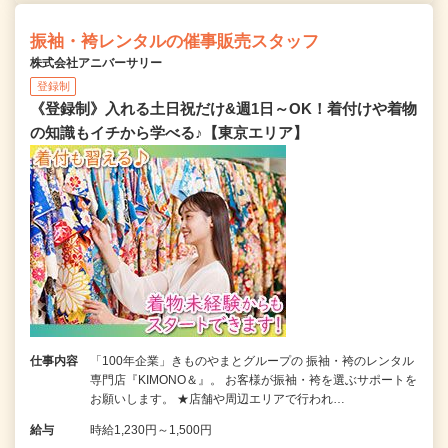
振袖・袴レンタルの催事販売スタッフ
株式会社アニバーサリー
登録制
《登録制》入れる土日祝だけ&週1日～OK！着付けや着物
の知識もイチから学べる♪【東京エリア】
仕事内容
「100年企業」きものやまとグループの 振袖・袴のレンタル
専門店『KIMONO＆』。 お客様が振袖・袴を選ぶサポートを
お願いします。 ★店舗や周辺エリアで行われ…
給与
時給1,230円～1,500円