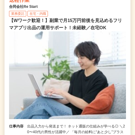
送軽作業
合同会社Re Start
業務委託
在宅・内職
【Wワーク歓迎！】副業で月15万円前後を見込めるフリ
マアプリ出品の運用サポート！未経験／在宅OK
仕事内容
出品入力から発送まで！ ネット通販の仕組みが学べる◎ ＼2
0〜40代の男性が活躍中／ 「毎月の給料に“あと少し”プラス