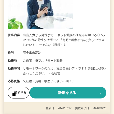
仕事内容
出品入力から発送まで！ ネット通販の仕組みが学べる◎ ＼2
0〜40代の男性が活躍中／ 「毎月の給料に“あと少し”プラス
したい！」 ⇒そんな〈目標〉を…
給与
完全出来高制
勤務地
ご自宅 ※フルリモート勤務
勤務時間
リモートワークのため、完全自由シフトです！ 詳細はお問い
合わせください。 ＜会社営…
応募資格
＼経験・資格・学歴いっさい不問！／
詳細を見る
後で見る
更新日： 2026/07/17 掲載終了日： 2026/08/26