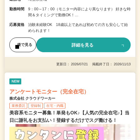
勤務時間
9：00～17：00（モニター内容により異なります） 好きな時
間＆タイミングで勤務OK！…
応募資格
治験未経験OK 18歳以上であれば初めての方も安心して始
められます！
詳細を見る
後で見る
更新日： 2026/07/21 掲載終了日： 2026/11/13
NEW
アンケートモニター（完全在宅）
株式会社 クラウドワーカー
業務委託
登録制
在宅・内職
美容系モニター募集！単発もOK♪【人気の完全在宅♪】当
日に謝礼をお支払い！登録するだけでスグ働ける！