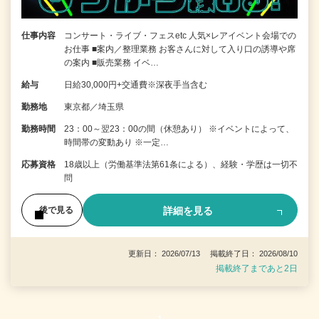
仕事内容
コンサート・ライブ・フェスetc 人気×レアイベント会場での
お仕事 ■案内／整理業務 お客さんに対して入り口の誘導や席
の案内 ■販売業務 イベ…
給与
日給30,000円+交通費※深夜手当含む
勤務地
東京都／埼玉県
勤務時間
23：00～翌23：00の間（休憩あり） ※イベントによって、
時間帯の変動あり ※一定…
応募資格
18歳以上（労働基準法第61条による）、経験・学歴は一切不
問
詳細を見る
後で見る
更新日： 2026/07/13 掲載終了日： 2026/08/10
掲載終了まであと2日
1