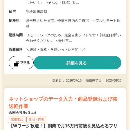
したい！」 ⇒そんな〈目標〉を…
給与
完全出来高制
勤務地
埼玉県さいたま市、他埼玉県内のご自宅 ※フルリモート勤
務
勤務時間
リモートワークのため、完全自由シフトです！ 詳細はお問い
合わせください。 ＜会社営…
応募資格
＼経験・資格・学歴いっさい不問！／
詳細を見る
後で見る
更新日： 2026/07/15 掲載終了日： 2026/08/26
ネットショップのデータ入力・商品登録および発
送軽作業
合同会社Re Start
業務委託
在宅・内職
【Wワーク歓迎！】副業で月15万円前後を見込めるフリ