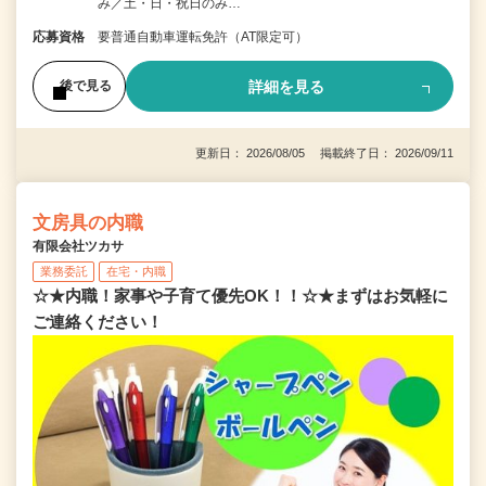
み／土・日・祝日のみ…
応募資格
要普通自動車運転免許（AT限定可）
詳細を見る
後で見る
更新日： 2026/08/05 掲載終了日： 2026/09/11
文房具の内職
有限会社ツカサ
業務委託
在宅・内職
☆★内職！家事や子育て優先OK！！☆★まずはお気軽に
ご連絡ください！