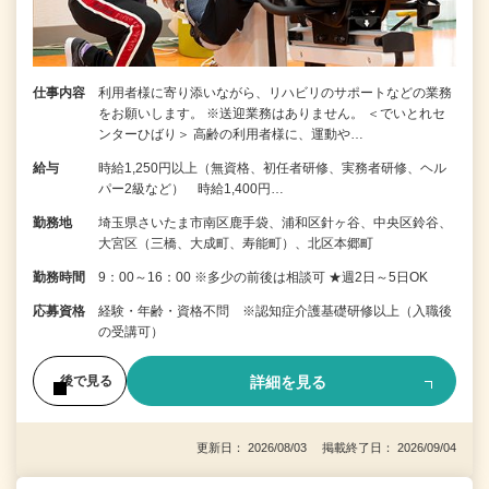
仕事内容
利用者様に寄り添いながら、リハビリのサポートなどの業務
をお願いします。 ※送迎業務はありません。 ＜でいとれセ
ンターひばり＞ 高齢の利用者様に、運動や…
給与
時給1,250円以上（無資格、初任者研修、実務者研修、ヘル
パー2級など） 時給1,400円…
勤務地
埼玉県さいたま市南区鹿手袋、浦和区針ヶ谷、中央区鈴谷、
大宮区（三橋、大成町、寿能町）、北区本郷町
勤務時間
9：00～16：00 ※多少の前後は相談可 ★週2日～5日OK
応募資格
経験・年齢・資格不問 ※認知症介護基礎研修以上（入職後
の受講可）
詳細を見る
後で見る
更新日： 2026/08/03 掲載終了日： 2026/09/04