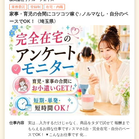
業務委託
登録制
在宅・内職
家事・育児の合間にコツコツ稼ぐ♪ノルマなし・自分のペ
ースでOK！〈埼玉県〉
仕事内容
実は…入力するだけじゃなく、商品をタダで試せて 報酬まで
もらえるお得な仕事です♪ スマホ1台・完全在宅・自分のペー
スでOK！ ▼こんなお仕事です 化…