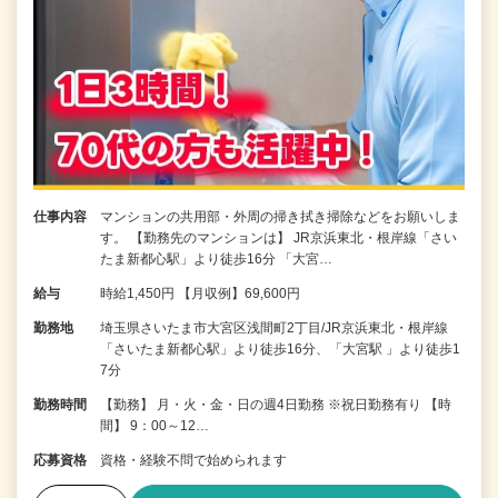
仕事内容
マンションの共用部・外周の掃き拭き掃除などをお願いしま
す。 【勤務先のマンションは】 JR京浜東北・根岸線「さい
たま新都心駅」より徒歩16分 「大宮…
給与
時給1,450円 【月収例】69,600円
勤務地
埼玉県さいたま市大宮区浅間町2丁目/JR京浜東北・根岸線
「さいたま新都心駅」より徒歩16分、「大宮駅 」より徒歩1
7分
勤務時間
【勤務】 月・火・金・日の週4日勤務 ※祝日勤務有り 【時
間】 9：00～12…
応募資格
資格・経験不問で始められます