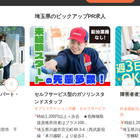
埼玉県のピックアップPR求人
アパート・
セルフサービス型のガソリンスタ
障害者者
ンドスタッフ
オブリステーション川越 セルフサービス
社会福祉法
所
時給1,200円以上＋歩合 ★危険物取
扱資格所持者はプラス100...
時給1,2
日部市 千
埼玉県川越市宮元町48-3-4（西武新宿
埼玉県川越
線「本川越駅」より徒歩3...
「笠幡駅」