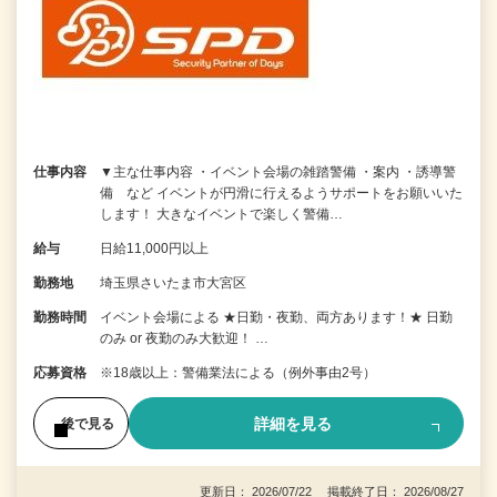
仕事内容
▼主な仕事内容 ・イベント会場の雑踏警備 ・案内 ・誘導警
備 など イベントが円滑に行えるようサポートをお願いいた
します！ 大きなイベントで楽しく警備…
給与
日給11,000円以上
勤務地
埼玉県さいたま市大宮区
勤務時間
イベント会場による ★日勤・夜勤、両方あります！★ 日勤
のみ or 夜勤のみ大歓迎！ …
応募資格
※18歳以上：警備業法による（例外事由2号）
詳細を見る
後で見る
更新日： 2026/07/22 掲載終了日： 2026/08/27