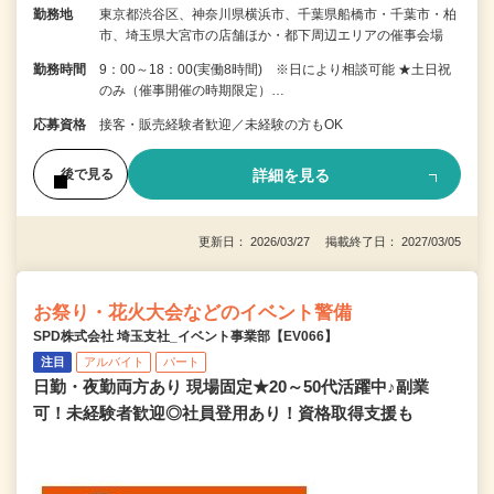
勤務地
東京都渋谷区、神奈川県横浜市、千葉県船橋市・千葉市・柏
市、埼玉県大宮市の店舗ほか・都下周辺エリアの催事会場
勤務時間
9：00～18：00(実働8時間) ※日により相談可能 ★土日祝
のみ（催事開催の時期限定）…
応募資格
接客・販売経験者歓迎／未経験の方もOK
詳細を見る
後で見る
更新日： 2026/03/27 掲載終了日： 2027/03/05
お祭り・花火大会などのイベント警備
SPD株式会社 埼玉支社_イベント事業部【EV066】
注目
アルバイト
パート
日勤・夜勤両方あり 現場固定★20～50代活躍中♪副業
可！未経験者歓迎◎社員登用あり！資格取得支援も