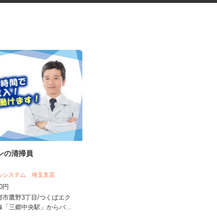
ョンの清掃員
水道工事の申請業務スタッフ
ビルシステム 埼玉支店
有限会社本田工業
250円
時給1,300円以上
三郷市鷹野3丁目/つくばエク