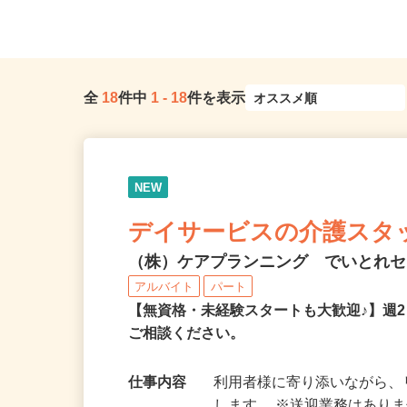
スプレス線「三郷中央駅」からバ...
埼玉県春日部市谷原新田1
全
18
件中
1
-
18
件を表示
NEW
デイサービスの介護スタ
（株）ケアプランニング でいとれ
アルバイト
パート
【無資格・未経験スタートも大歓迎♪】週
ご相談ください。