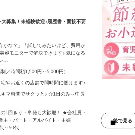
調査員・在宅モニター
ー大募集！未経験歓迎♪履歴書・面接不要
合うかな？」「試してみたいけど、費用が
、美容モニターで解決できます♪ 気になる
メン…
制／時間額1,500円～5,000円）
自宅やお近くの店舗で間時間に働けます♪
スキマ時間でサクッと♪ ☆1日のみ～中長
みの1回きり・単発も大歓迎！ ★会社員・
事業主・パート・アルバイト・主婦
後で見