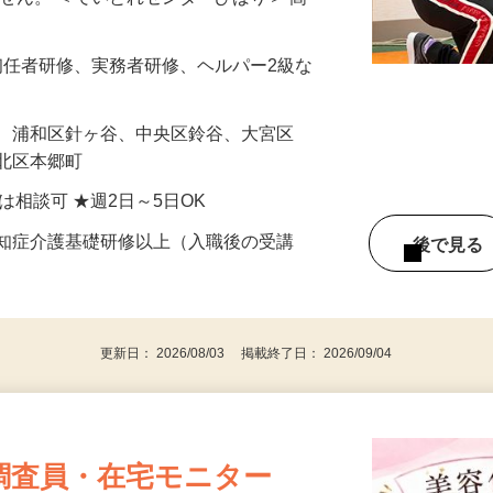
、リハビリのサポートなどの業務をお願い
ません。 ＜でいとれセンターひばり＞ 高
、初任者研修、実務者研修、ヘルパー2級な
袋、浦和区針ヶ谷、中央区鈴谷、大宮区
、北区本郷町
前後は相談可 ★週2日～5日OK
認知症介護基礎研修以上（入職後の受講
後で見
更新日： 2026/08/03 掲載終了日： 2026/09/04