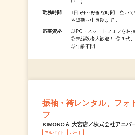
勤務地
埼玉県等【ご希望の地域でオ
い！】
勤務時間
1日5分～好きな時間、空い
や短期～中長期まで…
応募資格
◎PC・スマートフォンをお
◎未経験者大歓迎！ ◎20代
◎年齢不問
振袖・袴レンタル、フォ
フ