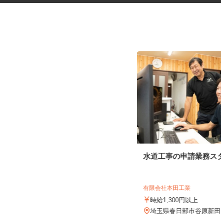
マンションの清掃員
水道工事の申請業務ス
株式会社ビルシステム 埼玉支店
有限会社本田工業
時給1,250円
時給1,300円以上
埼玉県三郷市鷹野3丁目/つくばエク