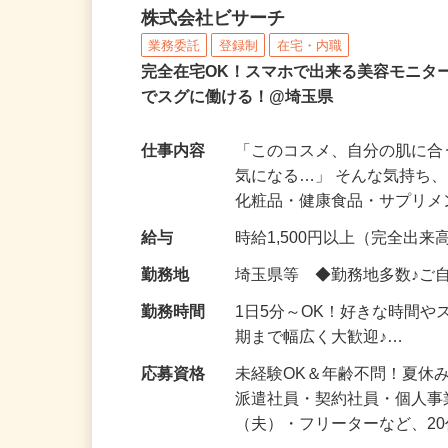
化粧品などに関する在宅
株式会社ビサーチ
業務委託
登録制
在宅・内職
完全在宅OK！スマホで出来る美容モニタ
でスグに働ける！@埼玉県
仕事内容
「このコスメ、自分の肌に
気になる…」 そんな気持ち
化粧品・健康食品・サプリ
給与
時給1,500円以上（完全出来高
勤務地
埼玉県等 ◆勤務地多数♪ご
勤務時間
1日5分～OK！好きな時間や
期まで幅広く大歓迎♪…
応募資格
未経験OK＆年齢不問！夏休
派遣社員・契約社員・個人