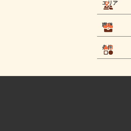
エリア
職種
条件