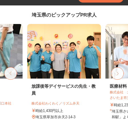
埼玉県のピックアップPR求人
放課後等デイサービスの先生・教
医療材料
株式会社 
員
さいたま市
川口本社
株式会社わくわく／リズム弁天
時給1,2
時給1,430円以上
埼玉県さ
）
埼玉県草加市弁天2-14-3
和駅」より