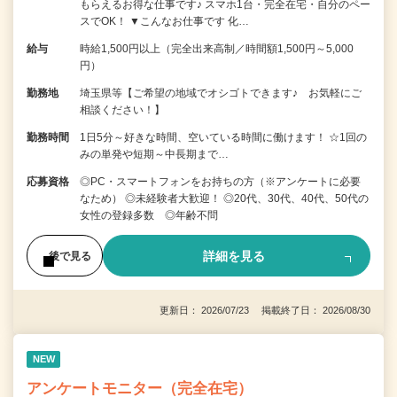
もらえるお得な仕事です♪ スマホ1台・完全在宅・自分のペー
スでOK！ ▼こんなお仕事です 化…
給与
時給1,500円以上（完全出来高制／時間額1,500円～5,000
円）
勤務地
埼玉県等【ご希望の地域でオシゴトできます♪ お気軽にご
相談ください！】
勤務時間
1日5分～好きな時間、空いている時間に働けます！ ☆1回の
みの単発や短期～中長期まで…
応募資格
◎PC・スマートフォンをお持ちの方（※アンケートに必要
なため） ◎未経験者大歓迎！ ◎20代、30代、40代、50代の
女性の登録多数 ◎年齢不問
詳細を見る
後で見る
更新日： 2026/07/23 掲載終了日： 2026/08/30
NEW
アンケートモニター（完全在宅）