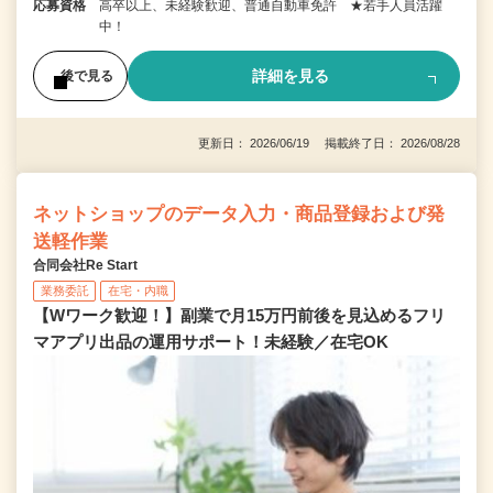
応募資格
高卒以上、未経験歓迎、普通自動車免許 ★若手人員活躍
中！
詳細を見る
後で見る
更新日： 2026/06/19 掲載終了日： 2026/08/28
ネットショップのデータ入力・商品登録および発
送軽作業
合同会社Re Start
業務委託
在宅・内職
【Wワーク歓迎！】副業で月15万円前後を見込めるフリ
マアプリ出品の運用サポート！未経験／在宅OK