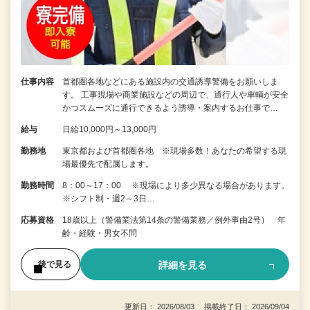
仕事内容
首都圏各地などにある施設内の交通誘導警備をお願いしま
す。 工事現場や商業施設などの周辺で、通行人や車輌が安全
かつスムーズに通行できるよう誘導・案内するお仕事で…
給与
日給10,000円～13,000円
勤務地
東京都および首都圏各地 ※現場多数！あなたの希望する現
場最優先で配属します。
勤務時間
8：00～17：00 ※現場により多少異なる場合があります。
※シフト制・週2～3日…
応募資格
18歳以上（警備業法第14条の警備業務／例外事由2号） 年
齢・経験・男女不問
詳細を見る
後で見る
更新日： 2026/08/03 掲載終了日： 2026/09/04