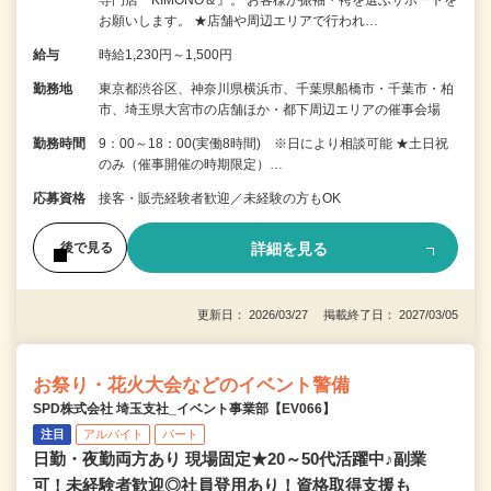
お願いします。 ★店舗や周辺エリアで行われ…
給与
時給1,230円～1,500円
勤務地
東京都渋谷区、神奈川県横浜市、千葉県船橋市・千葉市・柏
市、埼玉県大宮市の店舗ほか・都下周辺エリアの催事会場
勤務時間
9：00～18：00(実働8時間) ※日により相談可能 ★土日祝
のみ（催事開催の時期限定）…
応募資格
接客・販売経験者歓迎／未経験の方もOK
詳細を見る
後で見る
更新日： 2026/03/27 掲載終了日： 2027/03/05
お祭り・花火大会などのイベント警備
SPD株式会社 埼玉支社_イベント事業部【EV066】
注目
アルバイト
パート
日勤・夜勤両方あり 現場固定★20～50代活躍中♪副業
可！未経験者歓迎◎社員登用あり！資格取得支援も