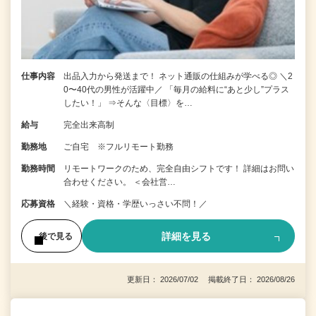
仕事内容
出品入力から発送まで！ ネット通販の仕組みが学べる◎ ＼2
0〜40代の男性が活躍中／ 「毎月の給料に“あと少し”プラス
したい！」 ⇒そんな〈目標〉を…
給与
完全出来高制
勤務地
ご自宅 ※フルリモート勤務
勤務時間
リモートワークのため、完全自由シフトです！ 詳細はお問い
合わせください。 ＜会社営…
応募資格
＼経験・資格・学歴いっさい不問！／
詳細を見る
後で見る
更新日： 2026/07/02 掲載終了日： 2026/08/26