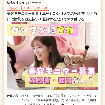
株式会社 クラウドワーカー
業務委託
登録制
在宅・内職
美容系モニター募集！単発もOK♪【人気の完全在宅♪】当
日に謝礼をお支払い！登録するだけでスグ働ける！
仕事内容
おうちでお仕事ができる『美容系モニター』として活躍して
ください！ 1案件の作業時間は5分〜10分程度。空いた時間
を有効活用できるお仕事です。 ◆【いろん…