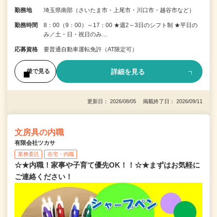
勤務地
埼玉県南部（さいたま市・上尾市・川口市・越谷市など）
勤務時間
8：00（9：00）～17：00 ★週2～3日のシフト制 ★平日の
み／土・日・祝日のみ…
応募資格
要普通自動車運転免許（AT限定可）
詳細を見る
後で見る
更新日： 2026/08/05 掲載終了日： 2026/09/11
文房具の内職
有限会社ツカサ
業務委託
在宅・内職
☆★内職！家事や子育て優先OK！！☆★まずはお気軽に
ご連絡ください！