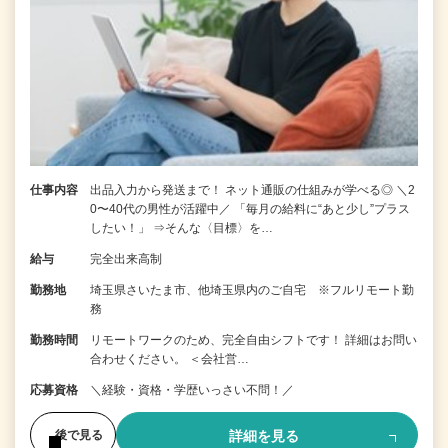
仕事内容
出品入力から発送まで！ ネット通販の仕組みが学べる◎ ＼2
0〜40代の男性が活躍中／ 「毎月の給料に“あと少し”プラス
したい！」 ⇒そんな〈目標〉を…
給与
完全出来高制
勤務地
埼玉県さいたま市、他埼玉県内のご自宅 ※フルリモート勤
務
勤務時間
リモートワークのため、完全自由シフトです！ 詳細はお問い
合わせください。 ＜会社営…
応募資格
＼経験・資格・学歴いっさい不問！／
詳細を見る
後で見る