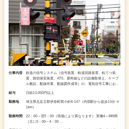
仕事内容
鉄道の信号システム（信号装置、軌道回路装置、転てつ装
置、踏切保安装置、ATS、新幹線などの設備取替え、ケーブ
ル敷設、配線作業、配線図作成等）の、電気信号工事にお…
給与
日給13,000円以上
勤務地
埼玉県北足立郡伊奈町西小針6-147（内宿駅から徒歩13分 ※
1km）
勤務時間
22：00～翌5：00（現場により異なります） 実働4～6時間
［主に0：00～4：00 …