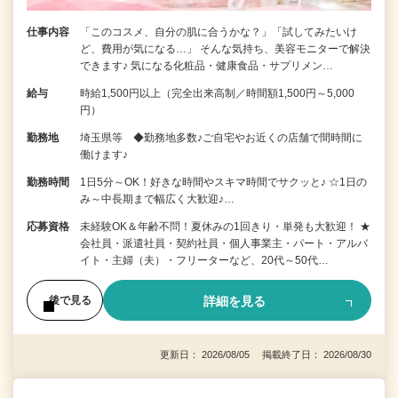
仕事内容
「このコスメ、自分の肌に合うかな？」「試してみたいけ
ど、費用が気になる…」 そんな気持ち、美容モニターで解決
できます♪ 気になる化粧品・健康食品・サプリメン…
給与
時給1,500円以上（完全出来高制／時間額1,500円～5,000
円）
勤務地
埼玉県等 ◆勤務地多数♪ご自宅やお近くの店舗で間時間に
働けます♪
勤務時間
1日5分～OK！好きな時間やスキマ時間でサクッと♪ ☆1日の
み～中長期まで幅広く大歓迎♪…
応募資格
未経験OK＆年齢不問！夏休みの1回きり・単発も大歓迎！ ★
会社員・派遣社員・契約社員・個人事業主・パート・アルバ
イト・主婦（夫）・フリーターなど、20代～50代…
詳細を見る
後で見る
更新日： 2026/08/05 掲載終了日： 2026/08/30