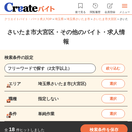
後で見る
閲覧履歴
会員登録
メニュー
クリエイトバイト・パート求人TOP
＞
埼玉県
＞
埼玉県さいたま市
＞
さいたま市大宮区
＞
さいたま
さいたま市大宮区・その他のバイト・求人情
報
検索条件の設定
絞り込む
エリア
埼玉県さいたま市(大宮区)
選択
職種
指定しない
選択
条件
単純作業
選択
18
検索条件を保存
全
件ヒットしました