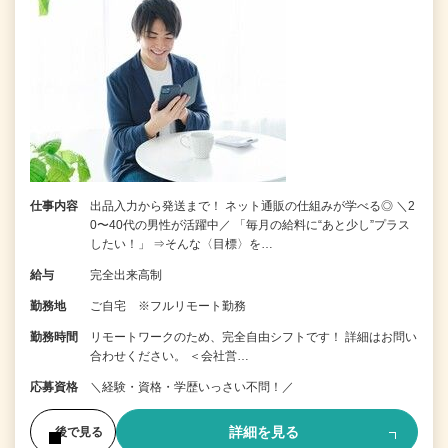
仕事内容
出品入力から発送まで！ ネット通販の仕組みが学べる◎ ＼2
0〜40代の男性が活躍中／ 「毎月の給料に“あと少し”プラス
したい！」 ⇒そんな〈目標〉を…
給与
完全出来高制
勤務地
ご自宅 ※フルリモート勤務
勤務時間
リモートワークのため、完全自由シフトです！ 詳細はお問い
合わせください。 ＜会社営…
応募資格
＼経験・資格・学歴いっさい不問！／
詳細を見る
後で見る