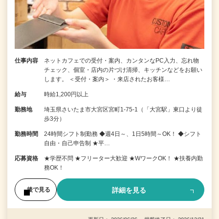
仕事内容
ネットカフェでの受付・案内、カンタンなPC入力、忘れ物
チェック、個室・店内の片づけ清掃、キッチンなどをお願い
します。 ＜受付・案内＞ ・来店されたお客様…
給与
時給1,200円以上
勤務地
埼玉県さいたま市大宮区宮町1-75-1（「大宮駅」東口より徒
歩3分）
勤務時間
24時間シフト制勤務 ◆週4日～、1日5時間～OK！ ◆シフト
自由・自己申告制 ★平…
応募資格
★学歴不問 ★フリーター大歓迎 ★WワークOK！ ★扶養内勤
務OK！
詳細を見る
後で見る