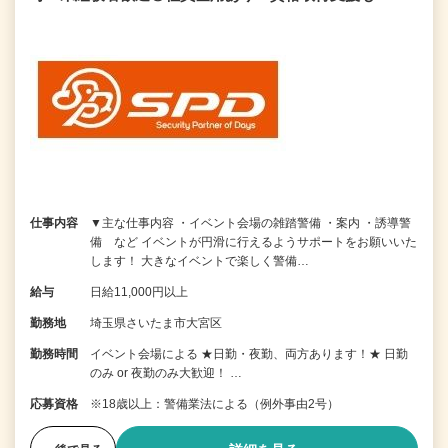
仕事内容
▼主な仕事内容 ・イベント会場の雑踏警備 ・案内 ・誘導警
備 など イベントが円滑に行えるようサポートをお願いいた
します！ 大きなイベントで楽しく警備…
給与
日給11,000円以上
勤務地
埼玉県さいたま市大宮区
勤務時間
イベント会場による ★日勤・夜勤、両方あります！★ 日勤
のみ or 夜勤のみ大歓迎！ …
応募資格
※18歳以上：警備業法による（例外事由2号）