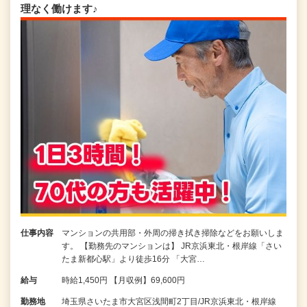
理なく働けます♪
仕事内容
マンションの共用部・外周の掃き拭き掃除などをお願いしま
す。 【勤務先のマンションは】 JR京浜東北・根岸線「さい
たま新都心駅」より徒歩16分 「大宮…
給与
時給1,450円 【月収例】69,600円
勤務地
埼玉県さいたま市大宮区浅間町2丁目/JR京浜東北・根岸線