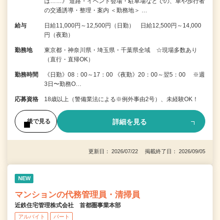
は……》 道路・イベント会場・駐車場などでの、車や歩行者
の交通誘導・整理・案内 ＜勤務地＞ …
給与
日給11,000円～12,500円（日勤） 日給12,500円～14,000
円（夜勤）
勤務地
東京都・神奈川県・埼玉県・千葉県全域 ☆現場多数あり
（直行・直帰OK）
勤務時間
《日勤》08：00～17：00 《夜勤》20：00～翌5：00 ※週
3日〜勤務O…
応募資格
18歳以上（警備業法による※例外事由2号）、未経験OK！
詳細を見る
後で見る
更新日： 2026/07/22 掲載終了日： 2026/09/05
NEW
マンションの代務管理員・清掃員
近鉄住宅管理株式会社 首都圏事業本部
アルバイト
パート