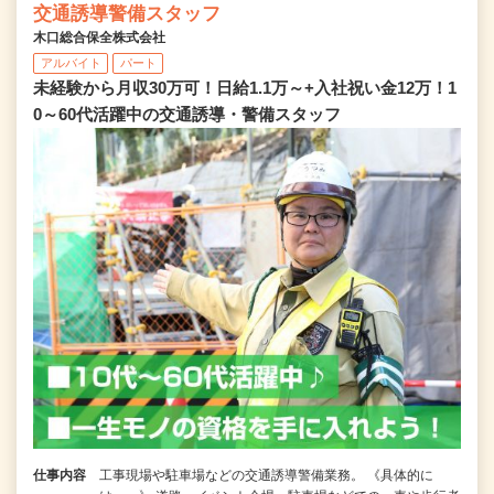
交通誘導警備スタッフ
木口総合保全株式会社
アルバイト
パート
未経験から月収30万可！日給1.1万～+入社祝い金12万！1
0～60代活躍中の交通誘導・警備スタッフ
仕事内容
工事現場や駐車場などの交通誘導警備業務。 《具体的に