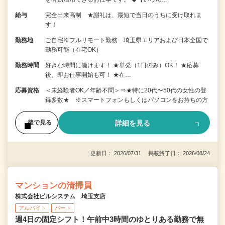
給与
完全出来高制 ★謝礼は、最短で当日のうちに受け取れま
す！
勤務地
ご自宅※フルリモート勤務 埼玉県エリアおよび日本全国で
勤務可能（在宅OK）
勤務時間
好きな時間に働けます！ ★単発（1日のみ）OK！ ★応募
後、即お仕事開始も可！ ★在…
応募資格
＜未経験者OK／年齢不問＞⇒★特に20代〜50代の女性の登
録多数★ ※スマートフォンもしくはパソコンをお持ちの方
詳細を見る
後で見る
更新日： 2026/07/31 掲載終了日： 2026/08/24
マンションの清掃員
株式会社ビルシステム 埼玉支店
アルバイト
パート
週4日の固定シフト！午前中3時間のゆとりある勤務で無