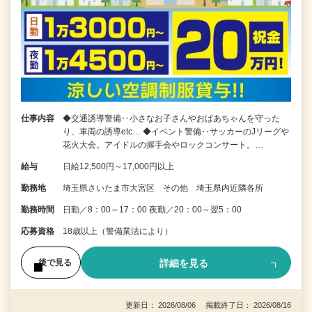
仕事内容
◆交通誘導警備‥小さなお子さんやおばあちゃんを守った
り、車両の誘導etc… ◆イベント警備‥サッカーのJリーグや
花火大会。アイドルの握手会やロックコンサート。…
給与
日給12,500円～17,000円以上
勤務地
埼玉県さいたま市大宮区 その他 埼玉県内近隣各所
勤務時間
日勤／8：00～17：00 夜勤／20：00～翌5：00
応募資格
18歳以上（警備業法により）
詳細を見る
後で見る
更新日： 2026/08/06 掲載終了日： 2026/08/16