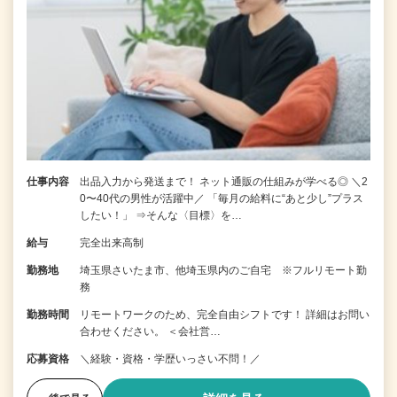
仕事内容
出品入力から発送まで！ ネット通販の仕組みが学べる◎ ＼2
0〜40代の男性が活躍中／ 「毎月の給料に“あと少し”プラス
したい！」 ⇒そんな〈目標〉を…
給与
完全出来高制
勤務地
埼玉県さいたま市、他埼玉県内のご自宅 ※フルリモート勤
務
勤務時間
リモートワークのため、完全自由シフトです！ 詳細はお問い
合わせください。 ＜会社営…
応募資格
＼経験・資格・学歴いっさい不問！／