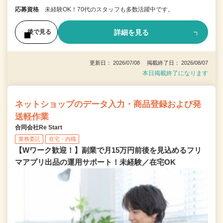
応募資格
未経験OK！70代のスタッフも多数活躍中です。
詳細を見る
後で見る
更新日： 2026/07/08 掲載終了日： 2026/08/07
本日掲載終了になります
ネットショップのデータ入力・商品登録および発
送軽作業
合同会社Re Start
業務委託
在宅・内職
【Wワーク歓迎！】副業で月15万円前後を見込めるフリ
マアプリ出品の運用サポート！未経験／在宅OK