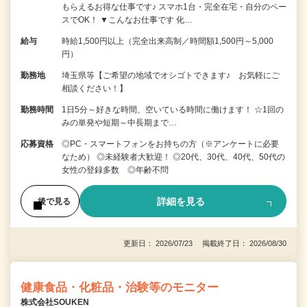
もらえるお得な仕事です♪ スマホ1台・完全在宅・自分のペー
スでOK！ ▼こんなお仕事です 化…
給与
時給1,500円以上（完全出来高制／時間額1,500円～5,000
円）
勤務地
埼玉県等【ご希望の地域でオシゴトできます♪ お気軽にご
相談ください！】
勤務時間
1日5分～好きな時間、空いている時間に働けます！ ☆1回の
みの単発や短期～中長期まで…
応募資格
◎PC・スマートフォンをお持ちの方（※アンケートに必要
なため） ◎未経験者大歓迎！ ◎20代、30代、40代、50代の
女性の登録多数 ◎年齢不問
詳細を見る
後で見る
更新日： 2026/07/23 掲載終了日： 2026/08/30
健康食品・化粧品・治験等のモニター
株式会社SOUKEN