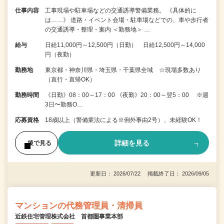
仕事内容
工事現場や駐車場などの交通誘導警備業務。 《具体的に
は……》 道路・イベント会場・駐車場などでの、車や歩行者
の交通誘導・整理・案内 ＜勤務地＞ …
給与
日給11,000円～12,500円（日勤） 日給12,500円～14,000
円（夜勤）
勤務地
東京都・神奈川県・埼玉県・千葉県全域 ☆現場多数あり
（直行・直帰OK）
勤務時間
《日勤》08：00～17：00 《夜勤》20：00～翌5：00 ※週
3日〜勤務O…
応募資格
18歳以上（警備業法による※例外事由2号）、未経験OK！
詳細を見る
後で見る
更新日： 2026/07/22 掲載終了日： 2026/09/05
マンションの代務管理員・清掃員
近鉄住宅管理株式会社 首都圏事業本部