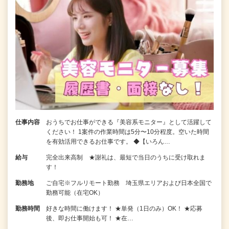
仕事内容
おうちでお仕事ができる『美容系モニター』として活躍して
ください！ 1案件の作業時間は5分〜10分程度。空いた時間
を有効活用できるお仕事です。 ◆【いろん…
給与
完全出来高制 ★謝礼は、最短で当日のうちに受け取れま
す！
勤務地
ご自宅※フルリモート勤務 埼玉県エリアおよび日本全国で
勤務可能（在宅OK）
勤務時間
好きな時間に働けます！ ★単発（1日のみ）OK！ ★応募
後、即お仕事開始も可！ ★在…