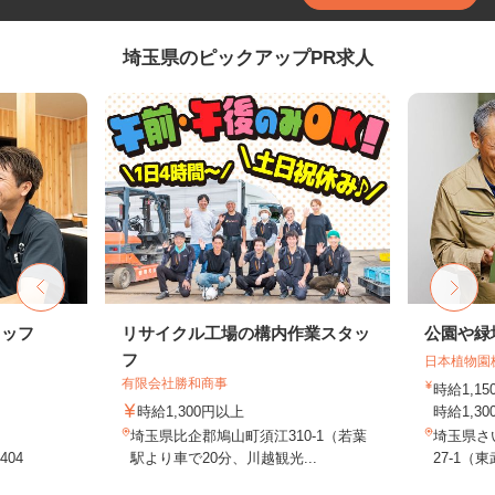
埼玉県のピックアップPR求人
タッフ
リサイクル工場の構内作業スタッ
公園や緑
フ
日本植物園
有限会社勝和商事
時給1,
時給1,300円以上
時給1,30
埼玉県比企郡鳩山町須江310-1（若葉
埼玉県さ
04
駅より車で20分、川越観光...
27-1（