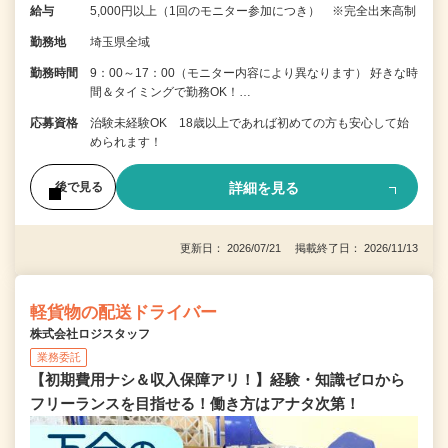
給与
5,000円以上（1回のモニター参加につき） ※完全出来高制
勤務地
埼玉県全域
勤務時間
9：00～17：00（モニター内容により異なります） 好きな時
間＆タイミングで勤務OK！…
応募資格
治験未経験OK 18歳以上であれば初めての方も安心して始
められます！
詳細を見る
後で見る
更新日： 2026/07/21 掲載終了日： 2026/11/13
軽貨物の配送ドライバー
株式会社ロジスタッフ
業務委託
【初期費用ナシ＆収入保障アリ！】経験・知識ゼロから
フリーランスを目指せる！働き方はアナタ次第！