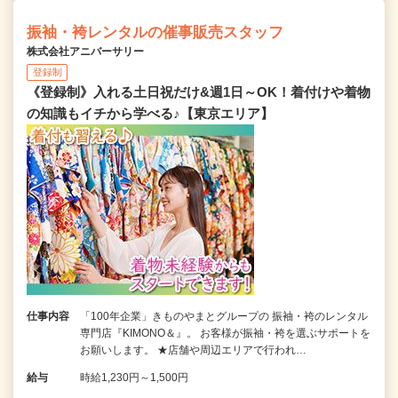
振袖・袴レンタルの催事販売スタッフ
株式会社アニバーサリー
登録制
《登録制》入れる土日祝だけ&週1日～OK！着付けや着物
の知識もイチから学べる♪【東京エリア】
仕事内容
「100年企業」きものやまとグループの 振袖・袴のレンタル
専門店『KIMONO＆』。 お客様が振袖・袴を選ぶサポートを
お願いします。 ★店舗や周辺エリアで行われ…
給与
時給1,230円～1,500円