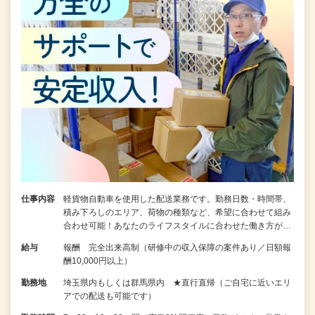
仕事内容
軽貨物自動車を使用した配送業務です。勤務日数・時間帯、
積み下ろしのエリア、荷物の種類など、希望に合わせて組み
合わせ可能！あなたのライフスタイルに合わせた働き方が…
給与
報酬 完全出来高制（研修中の収入保障の案件あり／日額報
酬10,000円以上）
勤務地
埼玉県内もしくは群馬県内 ★直行直帰（ご自宅に近いエリ
アでの配送も可能です）