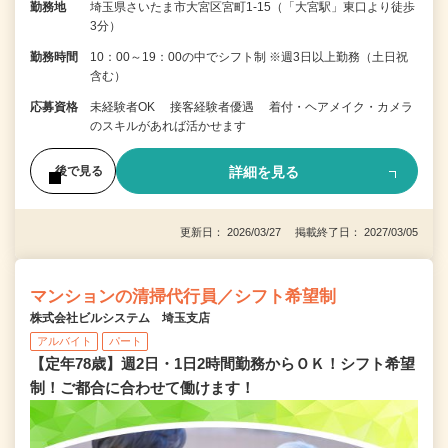
勤務地
埼玉県さいたま市大宮区宮町1-15（「大宮駅」東口より徒歩
3分）
勤務時間
10：00～19：00の中でシフト制 ※週3日以上勤務（土日祝
含む）
応募資格
未経験者OK 接客経験者優遇 着付・ヘアメイク・カメラ
のスキルがあれば活かせます
詳細を見る
後で見る
更新日： 2026/03/27 掲載終了日： 2027/03/05
マンションの清掃代行員／シフト希望制
株式会社ビルシステム 埼玉支店
アルバイト
パート
【定年78歳】週2日・1日2時間勤務からＯＫ！シフト希望
制！ご都合に合わせて働けます！