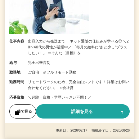
仕事内容
出品入力から発送まで！ ネット通販の仕組みが学べる◎ ＼2
0〜40代の男性が活躍中／ 「毎月の給料に“あと少し”プラス
したい！」 ⇒そんな〈目標〉を…
給与
完全出来高制
勤務地
ご自宅 ※フルリモート勤務
勤務時間
リモートワークのため、完全自由シフトです！ 詳細はお問い
合わせください。 ＜会社営…
応募資格
＼経験・資格・学歴いっさい不問！／
詳細を見る
後で見る
更新日： 2026/07/17 掲載終了日： 2026/08/26