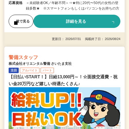
応募資格
＜未経験者OK／年齢不問＞⇒★特に20代〜50代の女性の登
録多数★ ※スマートフォンもしくはパソコンをお持ちの方
詳細を見る
後で見る
更新日： 2026/07/31 掲載終了日： 2026/08/24
警備スタッフ
株式会社オリエンタル警備 さいたま支社
注目
アルバイト
パート
【日払いSTART！】日給13,000円～！☆面接交通費・祝
い金20万円など嬉しい待遇たくさん♪