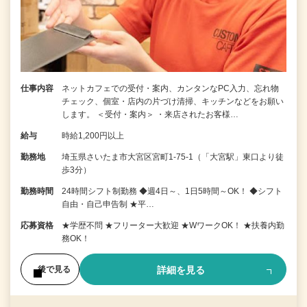
仕事内容
ネットカフェでの受付・案内、カンタンなPC入力、忘れ物
チェック、個室・店内の片づけ清掃、キッチンなどをお願い
します。 ＜受付・案内＞ ・来店されたお客様…
給与
時給1,200円以上
勤務地
埼玉県さいたま市大宮区宮町1-75-1（「大宮駅」東口より徒
歩3分）
勤務時間
24時間シフト制勤務 ◆週4日～、1日5時間～OK！ ◆シフト
自由・自己申告制 ★平…
応募資格
★学歴不問 ★フリーター大歓迎 ★WワークOK！ ★扶養内勤
務OK！
詳細を見る
後で見る