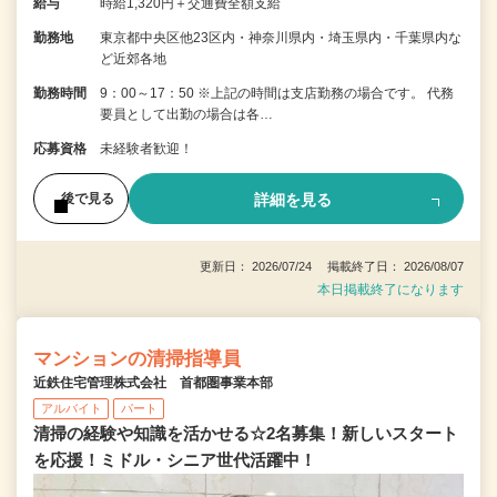
給与
時給1,320円＋交通費全額支給
勤務地
東京都中央区他23区内・神奈川県内・埼玉県内・千葉県内な
ど近郊各地
勤務時間
9：00～17：50 ※上記の時間は支店勤務の場合です。 代務
要員として出勤の場合は各…
応募資格
未経験者歓迎！
詳細を見る
後で見る
更新日： 2026/07/24 掲載終了日： 2026/08/07
本日掲載終了になります
マンションの清掃指導員
近鉄住宅管理株式会社 首都圏事業本部
アルバイト
パート
清掃の経験や知識を活かせる☆2名募集！新しいスタート
を応援！ミドル・シニア世代活躍中！