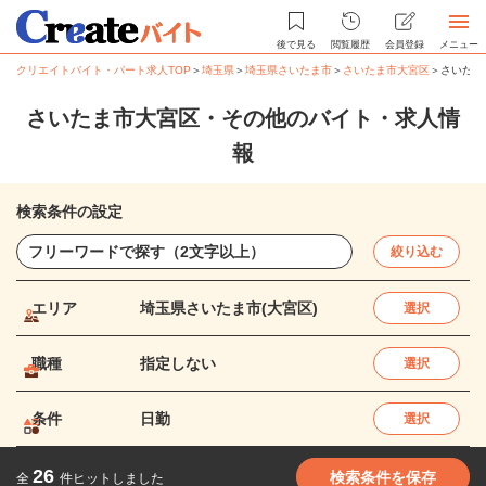
後で見る
閲覧履歴
会員登録
メニュー
クリエイトバイト・パート求人TOP
＞
埼玉県
＞
埼玉県さいたま市
＞
さいたま市大宮区
＞
さいたま
さいたま市大宮区・その他のバイト・求人情
報
検索条件の設定
絞り込む
エリア
埼玉県さいたま市(大宮区)
選択
職種
指定しない
選択
条件
日勤
選択
26
検索条件を保存
全
件ヒットしました