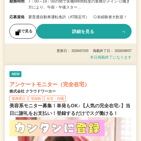
勤務時間
7：00～19：00の間で実働8時間程度の業務がメイン ◎働き
方により、午前・午後スター…
応募資格
要普通自動車運転免許（AT限定可） ◎未経験者大歓迎！
詳細を見る
後で見る
更新日： 2026/07/03 掲載終了日： 2026/08/07
本日掲載終了になります
NEW
アンケートモニター（完全在宅）
株式会社 クラウドワーカー
業務委託
登録制
在宅・内職
美容系モニター募集！単発もOK♪【人気の完全在宅♪】当
日に謝礼をお支払い！登録するだけでスグ働ける！