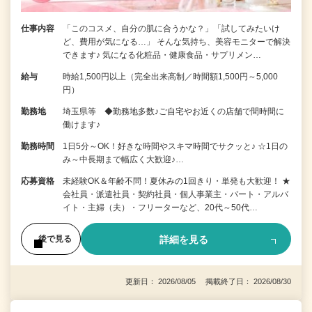
仕事内容
「このコスメ、自分の肌に合うかな？」「試してみたいけ
ど、費用が気になる…」 そんな気持ち、美容モニターで解決
できます♪ 気になる化粧品・健康食品・サプリメン…
給与
時給1,500円以上（完全出来高制／時間額1,500円～5,000
円）
勤務地
埼玉県等 ◆勤務地多数♪ご自宅やお近くの店舗で間時間に
働けます♪
勤務時間
1日5分～OK！好きな時間やスキマ時間でサクッと♪ ☆1日の
み～中長期まで幅広く大歓迎♪…
応募資格
未経験OK＆年齢不問！夏休みの1回きり・単発も大歓迎！ ★
会社員・派遣社員・契約社員・個人事業主・パート・アルバ
イト・主婦（夫）・フリーターなど、20代～50代…
詳細を見る
後で見る
更新日： 2026/08/05 掲載終了日： 2026/08/30