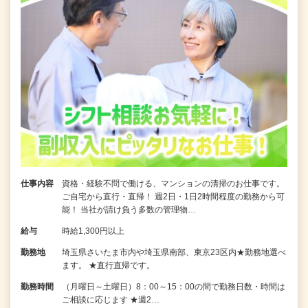
仕事内容
資格・経験不問で働ける、マンションの清掃のお仕事です。
ご自宅から直行・直帰！ 週2日・1日2時間程度の勤務から可
能！ 当社が請け負う多数の管理物…
給与
時給1,300円以上
勤務地
埼玉県さいたま市内や埼玉県南部、東京23区内★勤務地選べ
ます。 ★直行直帰です。
勤務時間
（月曜日～土曜日）8：00～15：00の間で勤務日数・時間は
ご相談に応じます ★週2…