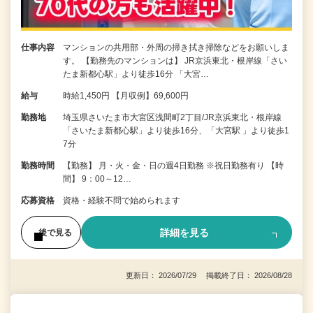
仕事内容
マンションの共用部・外周の掃き拭き掃除などをお願いしま
す。 【勤務先のマンションは】 JR京浜東北・根岸線「さい
たま新都心駅」より徒歩16分 「大宮…
給与
時給1,450円 【月収例】69,600円
勤務地
埼玉県さいたま市大宮区浅間町2丁目/JR京浜東北・根岸線
「さいたま新都心駅」より徒歩16分、「大宮駅 」より徒歩1
7分
勤務時間
【勤務】 月・火・金・日の週4日勤務 ※祝日勤務有り 【時
間】 9：00～12…
応募資格
資格・経験不問で始められます
詳細を見る
後で見る
更新日： 2026/07/29 掲載終了日： 2026/08/28