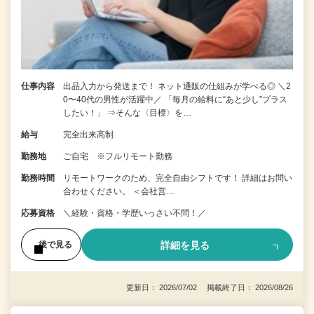
仕事内容
出品入力から発送まで！ ネット通販の仕組みが学べる◎ ＼2
0〜40代の男性が活躍中／ 「毎月の給料に“あと少し”プラス
したい！」 ⇒そんな〈目標〉を…
給与
完全出来高制
勤務地
ご自宅 ※フルリモート勤務
勤務時間
リモートワークのため、完全自由シフトです！ 詳細はお問い
合わせください。 ＜会社営…
応募資格
＼経験・資格・学歴いっさい不問！／
詳細を見る
後で見る
更新日： 2026/07/02 掲載終了日： 2026/08/26