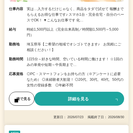
仕事内容
実は…入力するだけじゃなく、商品をタダで試せて 報酬まで
もらえるお得な仕事です♪ スマホ1台・完全在宅・自分のペー
スでOK！ ▼こんなお仕事です 化…
給与
時給1,500円以上（完全出来高制／時間額1,500円～5,000
円）
勤務地
埼玉県等【ご希望の地域でオシゴトできます♪ お気軽にご
相談ください！】
勤務時間
1日5分～好きな時間、空いている時間に働けます！ ☆1回の
みの単発や短期～中長期まで…
応募資格
◎PC・スマートフォンをお持ちの方（※アンケートに必要
なため） ◎未経験者大歓迎！ ◎20代、30代、40代、50代の
女性の登録多数 ◎年齢不問
詳細を見る
後で見る
更新日： 2026/07/23 掲載終了日： 2026/08/30