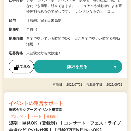
仕事内容
シャープペン・ボールペン・キーホルダー等の組立作業。ど
なたでも簡単に組立できます。 マニュアルや経験者による研
修体制もあるので安心です。「カンタンなもの」「コ…
給与
【報酬】完全出来高制
勤務地
ご自宅
勤務時間
自宅で空いている時間でOK ☆ご自宅で空いた時間を有効
活用！！
応募資格
未経験の方も大歓迎！
詳細を見る
後で見る
更新日： 2026/07/01 掲載終了日： 2026/09/25
イベントの運営サポート
株式会社シアーズ イベント事業部
アルバイト
パート
登録制
短期・単発OK（登録制）！コンサート・フェス・ライブ
会場などでのお仕事！【日給3万円×日払いOK】