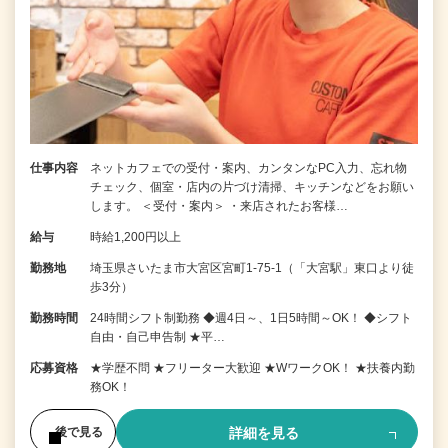
仕事内容
ネットカフェでの受付・案内、カンタンなPC入力、忘れ物
チェック、個室・店内の片づけ清掃、キッチンなどをお願い
します。 ＜受付・案内＞ ・来店されたお客様…
給与
時給1,200円以上
勤務地
埼玉県さいたま市大宮区宮町1-75-1（「大宮駅」東口より徒
歩3分）
勤務時間
24時間シフト制勤務 ◆週4日～、1日5時間～OK！ ◆シフト
自由・自己申告制 ★平…
応募資格
★学歴不問 ★フリーター大歓迎 ★WワークOK！ ★扶養内勤
務OK！
詳細を見る
後で見る