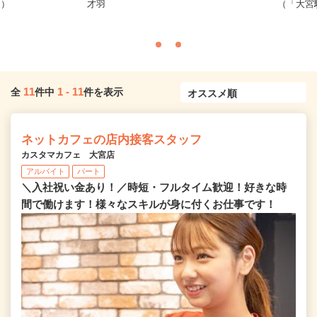
し）
才羽
（「大宮
11
1
-
11
全
件中
件を表示
ネットカフェの店内接客スタッフ
カスタマカフェ 大宮店
アルバイト
パート
＼入社祝い金あり！／時短・フルタイム歓迎！好きな時
間で働けます！様々なスキルが身に付くお仕事です！