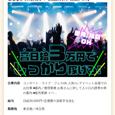
仕事内容
コンサート・ライブ・フェスetc 人気×レアイベント会場での
お仕事 ■案内／整理業務 お客さんに対して入り口の誘導や席
の案内 ■販売業務 イベ…
給与
日給30,000円+交通費※深夜手当含む
勤務地
東京都／埼玉県