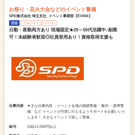
お祭り・花火大会などのイベント警備
SPD株式会社 埼玉支社_イベント事業部【EV066】
注目
アルバイト
パート
日勤・夜勤両方あり 現場固定★20～50代活躍中♪副業
可！未経験者歓迎◎社員登用あり！資格取得支援も
仕事内容
▼主な仕事内容 ・イベント会場の雑踏警備 ・案内 ・誘導警
備 など イベントが円滑に行えるようサポートをお願いいた
します！ 大きなイベントで楽しく警備…
給与
日給11,000円以上