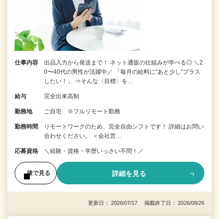
仕事内容
出品入力から発送まで！ ネット通販の仕組みが学べる◎ ＼2
0〜40代の男性が活躍中／ 「毎月の給料に“あと少し”プラス
したい！」 ⇒そんな〈目標〉を…
給与
完全出来高制
勤務地
ご自宅 ※フルリモート勤務
勤務時間
リモートワークのため、完全自由シフトです！ 詳細はお問い
合わせください。 ＜会社営…
応募資格
＼経験・資格・学歴いっさい不問！／
詳細を見る
後で見る
更新日： 2026/07/17 掲載終了日： 2026/08/26