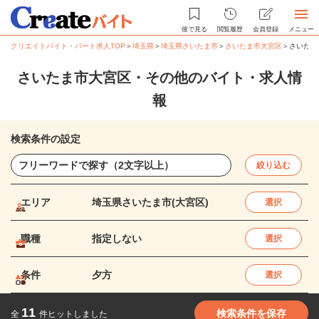
後で見る
閲覧履歴
会員登録
メニュー
クリエイトバイト・パート求人TOP
＞
埼玉県
＞
埼玉県さいたま市
＞
さいたま市大宮区
＞
さいたま
さいたま市大宮区・その他のバイト・求人情
報
検索条件の設定
絞り込む
エリア
埼玉県さいたま市(大宮区)
選択
職種
指定しない
選択
条件
夕方
選択
11
検索条件を保存
全
件ヒットしました