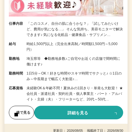
仕事内容
「このコスメ、自分の肌に合うかな？」「試してみたいけ
ど、費用が気になる…」 そんな気持ち、美容モニターで解決
できます♪ 気になる化粧品・健康食品・サプリメン…
給与
時給1,500円以上（完全出来高制／時間額1,500円～5,000
円）
勤務地
埼玉県等 ◆勤務地多数♪ご自宅やお近くの店舗で間時間に
働けます♪
勤務時間
1日5分～OK！好きな時間やスキマ時間でサクッと♪ ☆1日の
み～中長期まで幅広く大歓迎♪…
応募資格
未経験OK＆年齢不問！夏休みの1回きり・単発も大歓迎！ ★
会社員・派遣社員・契約社員・個人事業主・パート・アルバ
イト・主婦（夫）・フリーターなど、20代～50代…
詳細を見る
後で見る
更新日： 2026/08/05 掲載終了日： 2026/08/30