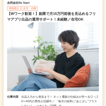
合同会社Re Start
業務委託
在宅・内職
【Wワーク歓迎！】副業で月15万円前後を見込めるフリ
マアプリ出品の運用サポート！未経験／在宅OK
仕事内容
出品入力から発送まで！ ネット通販の仕組みが学べる◎ ＼2
0〜40代の男性が活躍中／ 「毎月の給料に“あと少し”プラス
したい！」 ⇒そんな〈目標〉を…