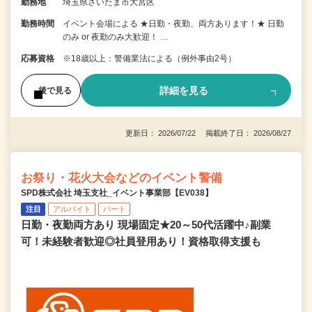
勤務地
埼玉県さいたま市大宮区
勤務時間
イベント会場による ★日勤・夜勤、両方あります！★ 日勤
のみ or 夜勤のみ大歓迎！ …
応募資格
※18歳以上：警備業法による（例外事由2号）
詳細を見る
後で見る
更新日： 2026/07/22 掲載終了日： 2026/08/27
お祭り・花火大会などのイベント警備
SPD株式会社 埼玉支社_イベント事業部【EV038】
注目
アルバイト
パート
日勤・夜勤両方あり 現場固定★20～50代活躍中♪副業
可！未経験者歓迎◎社員登用あり！資格取得支援も