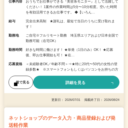
仕事内容
おうちでお仕事ができる『美容系モニター』として活躍して
ください！ 1案件の作業時間は5分〜10分程度。空いた時間
を有効活用できるお仕事です。 ◆【いろん…
給与
完全出来高制 ★謝礼は、最短で当日のうちに受け取れま
す！
勤務地
ご自宅※フルリモート勤務 埼玉県エリアおよび日本全国で
勤務可能（在宅OK）
勤務時間
好きな時間に働けます！ ★単発（1日のみ）OK！ ★応募
後、即お仕事開始も可！ ★在…
応募資格
＜未経験者OK／年齢不問＞⇒★特に20代〜50代の女性の登
録多数★ ※スマートフォンもしくはパソコンをお持ちの方
詳細を見る
後で見る
更新日： 2026/07/31 掲載終了日： 2026/08/24
ネットショップのデータ入力・商品登録および発
送軽作業