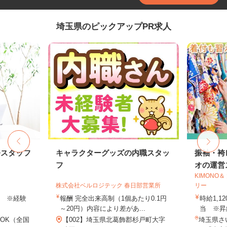
埼玉県のピックアップPR求人
務スタッフ
キャラクターグッズの内職スタッ
振袖・袴
フ
オの運営ス
KIMONO
株式会社ベルロジテック 春日部営業所
リー
以上 ※経験
報酬 完全出来高制（1個あたり0.1円
時給1,1
～20円）内容により差があ...
当 ※昇
OK（全国
【002】埼玉県北葛飾郡杉戸町大字
埼玉県さ