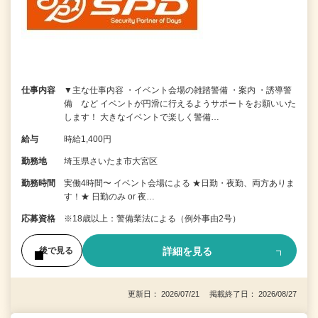
仕事内容
▼主な仕事内容 ・イベント会場の雑踏警備 ・案内 ・誘導警
備 など イベントが円滑に行えるようサポートをお願いいた
します！ 大きなイベントで楽しく警備…
給与
時給1,400円
勤務地
埼玉県さいたま市大宮区
勤務時間
実働4時間〜 イベント会場による ★日勤・夜勤、両方ありま
す！★ 日勤のみ or 夜…
応募資格
※18歳以上：警備業法による（例外事由2号）
詳細を見る
後で見る
更新日： 2026/07/21 掲載終了日： 2026/08/27