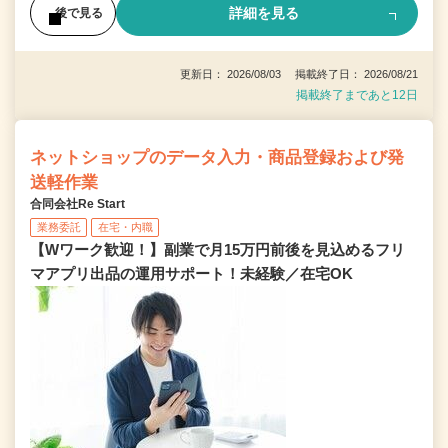
詳細を見る
後で見る
更新日： 2026/08/03 掲載終了日： 2026/08/21
掲載終了まであと12日
ネットショップのデータ入力・商品登録および発
送軽作業
合同会社Re Start
業務委託
在宅・内職
【Wワーク歓迎！】副業で月15万円前後を見込めるフリ
マアプリ出品の運用サポート！未経験／在宅OK