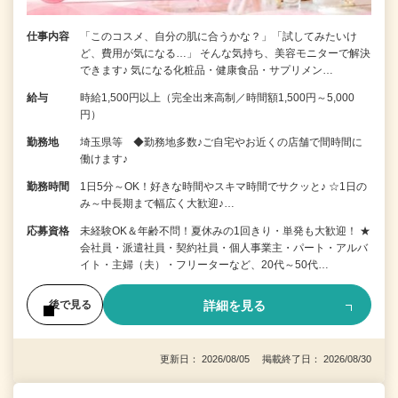
仕事内容
「このコスメ、自分の肌に合うかな？」「試してみたいけ
ど、費用が気になる…」 そんな気持ち、美容モニターで解決
できます♪ 気になる化粧品・健康食品・サプリメン…
給与
時給1,500円以上（完全出来高制／時間額1,500円～5,000
円）
勤務地
埼玉県等 ◆勤務地多数♪ご自宅やお近くの店舗で間時間に
働けます♪
勤務時間
1日5分～OK！好きな時間やスキマ時間でサクッと♪ ☆1日の
み～中長期まで幅広く大歓迎♪…
応募資格
未経験OK＆年齢不問！夏休みの1回きり・単発も大歓迎！ ★
会社員・派遣社員・契約社員・個人事業主・パート・アルバ
イト・主婦（夫）・フリーターなど、20代～50代…
詳細を見る
後で見る
更新日： 2026/08/05 掲載終了日： 2026/08/30