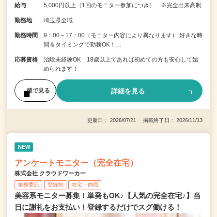
給与
5,000円以上（1回のモニター参加につき） ※完全出来高制
勤務地
埼玉県全域
勤務時間
9：00～17：00（モニター内容により異なります） 好きな時
間＆タイミングで勤務OK！…
応募資格
治験未経験OK 18歳以上であれば初めての方も安心して始
められます！
詳細を見る
後で見る
更新日： 2026/07/21 掲載終了日： 2026/11/13
NEW
アンケートモニター（完全在宅）
株式会社 クラウドワーカー
業務委託
登録制
在宅・内職
美容系モニター募集！単発もOK♪【人気の完全在宅♪】当
日に謝礼をお支払い！登録するだけでスグ働ける！