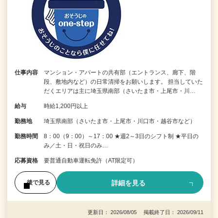
仕事内容
マンション・アパートの共有部（エントランス、廊下、階
段、敷地内など）の日常清掃をお願いします。 担当していた
だくエリアは主に埼玉県南部（さいたま市・上尾市・川…
給与
時給1,200円以上
勤務地
埼玉県南部（さいたま市・上尾市・川口市・越谷市など）
勤務時間
8：00（9：00）～17：00 ★週2～3日のシフト制 ★平日の
み／土・日・祝日のみ…
応募資格
要普通自動車運転免許（AT限定可）
詳細を見る
後で見る
更新日： 2026/08/05 掲載終了日： 2026/09/11