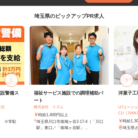
埼玉県のピックアップPR求人
施設警備ス
福祉サービス施設での調理補助パ
洋菓子工
ート
支社
株式会社 リズム
UTエージェ
CU《JVKK1C
時給1,400円以上
時給1,3
設 ※常駐
埼玉県川口市南鳩ヶ谷2-17-4（「川口
駅」東口／「南鳩ヶ谷駅」...
埼玉県