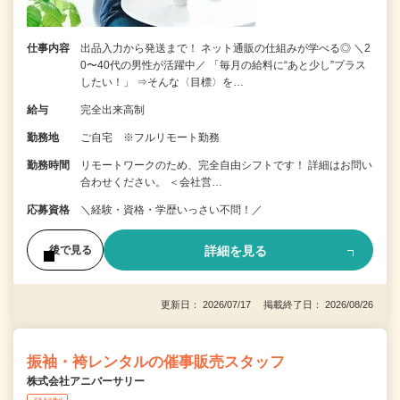
仕事内容
出品入力から発送まで！ ネット通販の仕組みが学べる◎ ＼2
0〜40代の男性が活躍中／ 「毎月の給料に“あと少し”プラス
したい！」 ⇒そんな〈目標〉を…
給与
完全出来高制
勤務地
ご自宅 ※フルリモート勤務
勤務時間
リモートワークのため、完全自由シフトです！ 詳細はお問い
合わせください。 ＜会社営…
応募資格
＼経験・資格・学歴いっさい不問！／
詳細を見る
後で見る
更新日： 2026/07/17 掲載終了日： 2026/08/26
振袖・袴レンタルの催事販売スタッフ
株式会社アニバーサリー