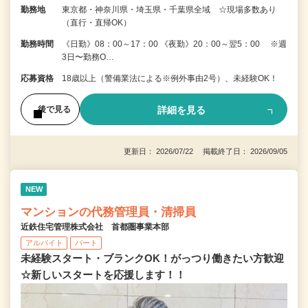
勤務地
東京都・神奈川県・埼玉県・千葉県全域 ☆現場多数あり
（直行・直帰OK）
勤務時間
《日勤》08：00～17：00 《夜勤》20：00～翌5：00 ※週
3日〜勤務O…
応募資格
18歳以上（警備業法による※例外事由2号）、未経験OK！
詳細を見る
後で見る
更新日： 2026/07/22 掲載終了日： 2026/09/05
NEW
マンションの代務管理員・清掃員
近鉄住宅管理株式会社 首都圏事業本部
アルバイト
パート
未経験スタート・ブランクOK！がっつり働きたい方歓迎
☆新しいスタートを応援します！！