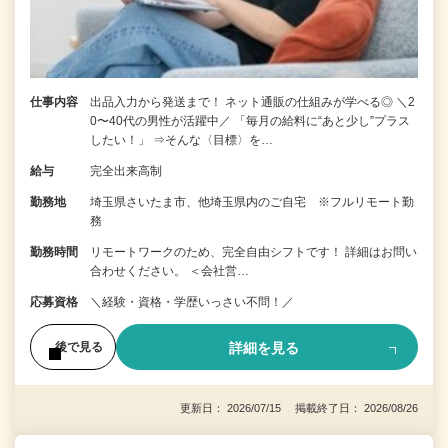
仕事内容
出品入力から発送まで！ ネット通販の仕組みが学べる◎ ＼2
0〜40代の男性が活躍中／ 「毎月の給料に“あと少し”プラス
したい！」 ⇒そんな〈目標〉を…
給与
完全出来高制
勤務地
埼玉県さいたま市、他埼玉県内のご自宅 ※フルリモート勤
務
勤務時間
リモートワークのため、完全自由シフトです！ 詳細はお問い
合わせください。 ＜会社営…
応募資格
＼経験・資格・学歴いっさい不問！／
詳細を見る
後で見る
更新日： 2026/07/15 掲載終了日： 2026/08/26