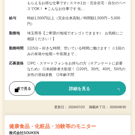
もらえるお得な仕事です♪ スマホ1台・完全在宅・自分のペー
スでOK！ ▼こんなお仕事です 化…
給与
時給1,500円以上（完全出来高制／時間額1,500円～5,000
円）
勤務地
埼玉県等【ご希望の地域でオシゴトできます♪ お気軽にご
相談ください！】
勤務時間
1日5分～好きな時間、空いている時間に働けます！ ☆1回の
みの単発や短期～中長期まで…
応募資格
◎PC・スマートフォンをお持ちの方（※アンケートに必要
なため） ◎未経験者大歓迎！ ◎20代、30代、40代、50代の
女性の登録多数 ◎年齢不問
詳細を見る
後で見る
更新日： 2026/07/23 掲載終了日： 2026/08/30
健康食品・化粧品・治験等のモニター
株式会社SOUKEN