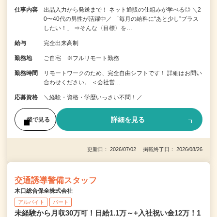
仕事内容
出品入力から発送まで！ ネット通販の仕組みが学べる◎ ＼2
0〜40代の男性が活躍中／ 「毎月の給料に“あと少し”プラス
したい！」 ⇒そんな〈目標〉を…
給与
完全出来高制
勤務地
ご自宅 ※フルリモート勤務
勤務時間
リモートワークのため、完全自由シフトです！ 詳細はお問い
合わせください。 ＜会社営…
応募資格
＼経験・資格・学歴いっさい不問！／
詳細を見る
後で見る
更新日： 2026/07/02 掲載終了日： 2026/08/26
交通誘導警備スタッフ
木口総合保全株式会社
アルバイト
パート
未経験から月収30万可！日給1.1万～+入社祝い金12万！1