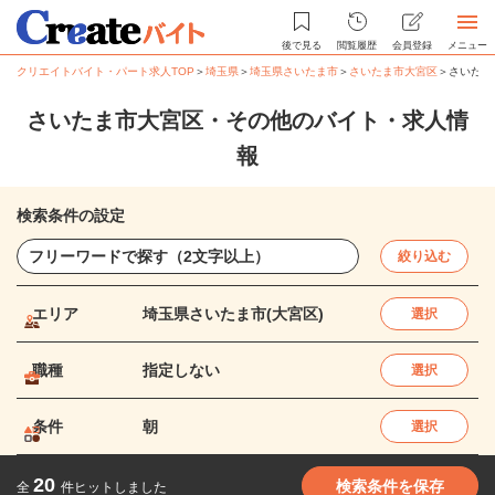
後で見る
閲覧履歴
会員登録
メニュー
クリエイトバイト・パート求人TOP
＞
埼玉県
＞
埼玉県さいたま市
＞
さいたま市大宮区
＞
さいたま
さいたま市大宮区・その他のバイト・求人情
報
検索条件の設定
絞り込む
エリア
埼玉県さいたま市(大宮区)
選択
職種
指定しない
選択
条件
朝
選択
20
検索条件を保存
全
件ヒットしました