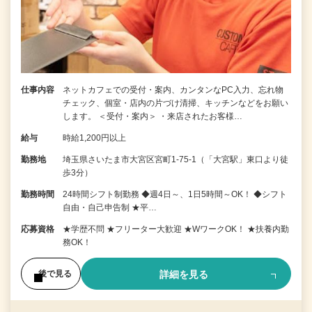
仕事内容
ネットカフェでの受付・案内、カンタンなPC入力、忘れ物
チェック、個室・店内の片づけ清掃、キッチンなどをお願い
します。 ＜受付・案内＞ ・来店されたお客様…
給与
時給1,200円以上
勤務地
埼玉県さいたま市大宮区宮町1-75-1（「大宮駅」東口より徒
歩3分）
勤務時間
24時間シフト制勤務 ◆週4日～、1日5時間～OK！ ◆シフト
自由・自己申告制 ★平…
応募資格
★学歴不問 ★フリーター大歓迎 ★WワークOK！ ★扶養内勤
務OK！
詳細を見る
後で見る