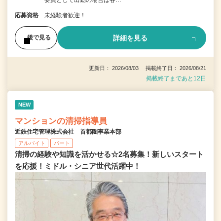
要員として出勤の場合は各…
応募資格
未経験者歓迎！
詳細を見る
後で見る
更新日： 2026/08/03 掲載終了日： 2026/08/21
掲載終了まであと12日
NEW
マンションの清掃指導員
近鉄住宅管理株式会社 首都圏事業本部
アルバイト
パート
清掃の経験や知識を活かせる☆2名募集！新しいスタート
を応援！ミドル・シニア世代活躍中！