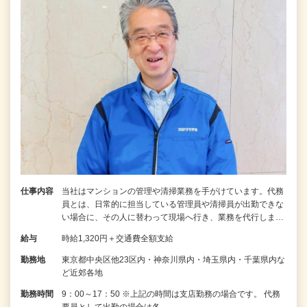
仕事内容
当社はマンションの管理や清掃業務を手がけています。代務
員とは、日常的に担当している管理員や清掃員が出勤できな
い場合に、その人に替わって現場へ行き、業務を代行しま…
給与
時給1,320円＋交通費全額支給
勤務地
東京都中央区他23区内・神奈川県内・埼玉県内・千葉県内な
ど近郊各地
勤務時間
9：00～17：50 ※上記の時間は支店勤務の場合です。 代務