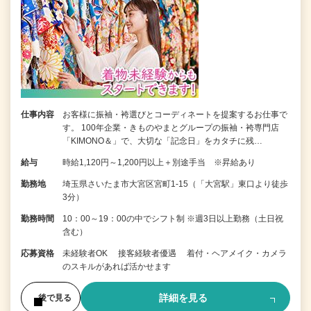
仕事内容
お客様に振袖・袴選びとコーディネートを提案するお仕事で
す。 100年企業・きものやまとグループの振袖・袴専門店
「KIMONO＆」で、大切な「記念日」をカタチに残…
給与
時給1,120円～1,200円以上＋別途手当 ※昇給あり
勤務地
埼玉県さいたま市大宮区宮町1-15（「大宮駅」東口より徒歩
3分）
勤務時間
10：00～19：00の中でシフト制 ※週3日以上勤務（土日祝
含む）
応募資格
未経験者OK 接客経験者優遇 着付・ヘアメイク・カメラ
のスキルがあれば活かせます
詳細を見る
後で見る