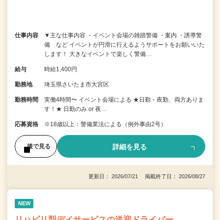
仕事内容
▼主な仕事内容 ・イベント会場の雑踏警備 ・案内 ・誘導警
備 など イベントが円滑に行えるようサポートをお願いいた
します！ 大きなイベントで楽しく警備…
給与
時給1,400円
勤務地
埼玉県さいたま市大宮区
勤務時間
実働4時間〜 イベント会場による ★日勤・夜勤、両方ありま
す！★ 日勤のみ or 夜…
応募資格
※18歳以上：警備業法による（例外事由2号）
詳細を見る
後で見る
更新日： 2026/07/21 掲載終了日： 2026/08/27
NEW
リハビリ型デイサービスの送迎ドライバー