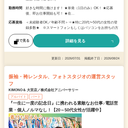
勤務時間
好きな時間に働けます！ ★単発（1日のみ）OK！ ★応募
後、即お仕事開始も可！ ★在…
応募資格
＜未経験者OK／年齢不問＞⇒★特に20代〜50代の女性の登
録多数★ ※スマートフォンもしくはパソコンをお持ちの方
詳細を見る
後で見る
更新日： 2026/07/31 掲載終了日： 2026/08/24
振袖・袴レンタル、フォトスタジオの運営スタッ
フ
KIMONO＆ 大宮店／株式会社アニバーサリー
アルバイト
パート
『一生に一度の記念日』に携われる素敵なお仕事♪電話営
業・個人ノルマなし！【20～50代女性が活躍中】