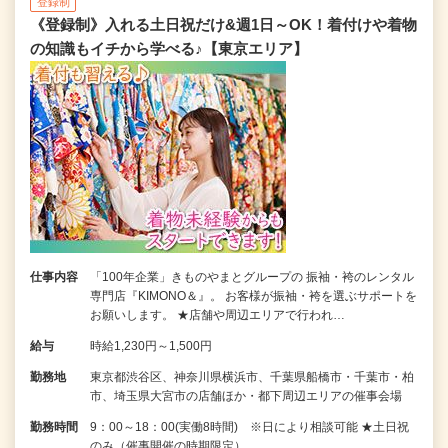
登録制
《登録制》入れる土日祝だけ&週1日～OK！着付けや着物
の知識もイチから学べる♪【東京エリア】
仕事内容
「100年企業」きものやまとグループの 振袖・袴のレンタル
専門店『KIMONO＆』。 お客様が振袖・袴を選ぶサポートを
お願いします。 ★店舗や周辺エリアで行われ…
給与
時給1,230円～1,500円
勤務地
東京都渋谷区、神奈川県横浜市、千葉県船橋市・千葉市・柏
市、埼玉県大宮市の店舗ほか・都下周辺エリアの催事会場
勤務時間
9：00～18：00(実働8時間) ※日により相談可能 ★土日祝
のみ（催事開催の時期限定）…