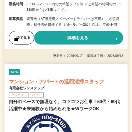
勤務時間
8：00～21：00内での希望シフト制 ☆ご希望の時間での1日
1時間からお仕事はござ…
応募資格
要普免（AT限定可／ペーパードライバーは不可）、必須資
格：初任者研修修了者（旧ヘルパー2級）以上、年齢不問
詳細を見る
後で見る
更新日： 2026/07/17 掲載終了日： 2026/09/18
NEW
マンション・アパートの巡回清掃スタッフ
有限会社ワンステップ
アルバイト
パート
自分のペースで無理なく、コツコツお仕事！50代・60代
活躍中★未経験から始められる★WワークOK