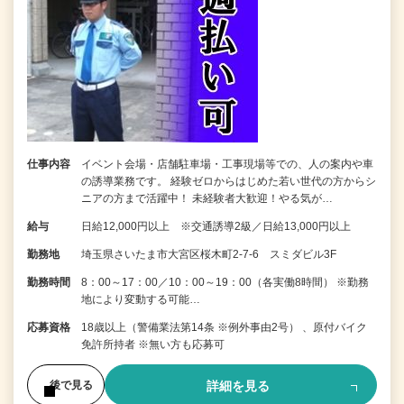
仕事内容
イベント会場・店舗駐車場・工事現場等での、人の案内や車
の誘導業務です。 経験ゼロからはじめた若い世代の方からシ
ニアの方まで活躍中！ 未経験者大歓迎！やる気が…
給与
日給12,000円以上 ※交通誘導2級／日給13,000円以上
勤務地
埼玉県さいたま市大宮区桜木町2-7-6 スミダビル3F
勤務時間
8：00～17：00／10：00～19：00（各実働8時間） ※勤務
地により変動する可能…
応募資格
18歳以上（警備業法第14条 ※例外事由2号） 、原付バイク
免許所持者 ※無い方も応募可
詳細を見る
後で見る