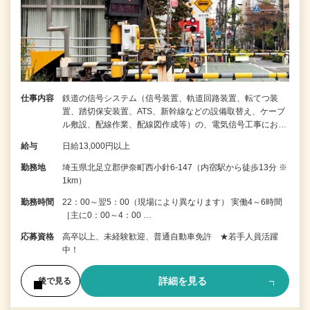
仕事内容
鉄道の信号システム（信号装置、軌道回路装置、転てつ装
置、踏切保安装置、ATS、新幹線などの設備取替え、ケーブ
ル敷設、配線作業、配線図作成等）の、電気信号工事にお…
給与
日給13,000円以上
勤務地
埼玉県北足立郡伊奈町西小針6-147（内宿駅から徒歩13分 ※
1km）
勤務時間
22：00～翌5：00（現場により異なります） 実働4～6時間
［主に0：00～4：00 …
応募資格
高卒以上、未経験歓迎、普通自動車免許 ★若手人員活躍
中！
詳細を見る
後で見る