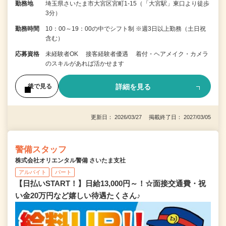
勤務地
埼玉県さいたま市大宮区宮町1-15（「大宮駅」東口より徒歩
3分）
勤務時間
10：00～19：00の中でシフト制 ※週3日以上勤務（土日祝
含む）
応募資格
未経験者OK 接客経験者優遇 着付・ヘアメイク・カメラ
のスキルがあれば活かせます
詳細を見る
後で見る
更新日： 2026/03/27 掲載終了日： 2027/03/05
警備スタッフ
株式会社オリエンタル警備 さいたま支社
アルバイト
パート
【日払いSTART！】日給13,000円～！☆面接交通費・祝
い金20万円など嬉しい待遇たくさん♪