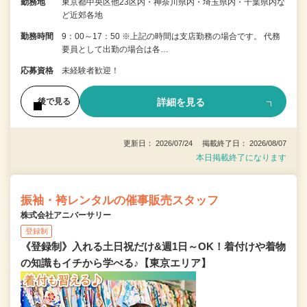
勤務地
東京都中央区他23区内・神奈川県内・埼玉県内・千葉県内な
ど近郊各地
勤務時間
9：00～17：50 ※上記の時間は支店勤務の場合です。 代務
要員として出勤の場合は各…
応募資格
未経験者歓迎！
詳細を見る
後で見る
更新日： 2026/07/24 掲載終了日： 2026/08/07
本日掲載終了になります
振袖・袴レンタルの催事販売スタッフ
株式会社アニバーサリー
登録制
《登録制》入れる土日祝だけ&週1日～OK！着付けや着物
の知識もイチから学べる♪【東京エリア】