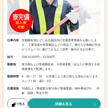
仕事内容
首都圏各地などにある施設内の交通誘導警備をお願いしま
す。 工事現場や商業施設などの周辺で、通行人や車輌が安全
かつスムーズに通行できるよう誘導・案内するお仕事で…
給与
日給10,000円～13,000円
勤務地
東京都および首都圏各地 ※現場多数！あなたの希望する現
場最優先で配属します。
勤務時間
8：00～17：00 ※現場により多少異なる場合があります。
※シフト制・週2～3日…
応募資格
18歳以上（警備業法第14条の警備業務／例外事由2号） 年
齢・経験・男女不問
詳細を見る
後で見る