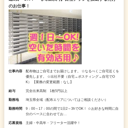
のお仕事！
仕事内容
配布物はご自宅までお届けします。 ☆なるべくご自宅近くを
優先します。 ☆出社不要（自宅→ポスティング→自宅でO
K） 【業務の変更範囲：なし】
給与
完全出来高制 1枚5円以上
勤務地
埼玉県全域（配布エリアについてはご相談ください）
勤務時間
9：00～17：00の間で1日2～3hでOK！ ☆お好きな時間に自
分のペースに合わせてお…
応募資格
主婦・中高年・フリーター活躍中！