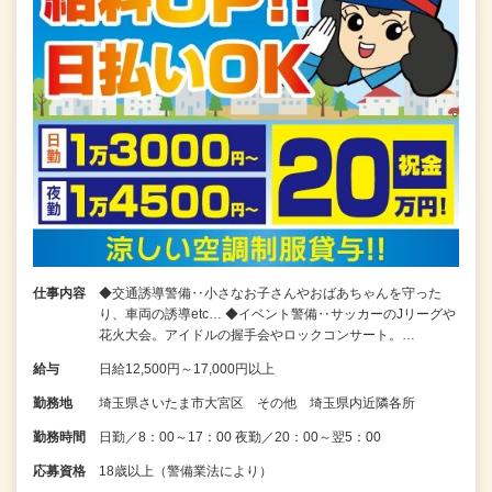
仕事内容
◆交通誘導警備‥小さなお子さんやおばあちゃんを守った
り、車両の誘導etc… ◆イベント警備‥サッカーのJリーグや
花火大会。アイドルの握手会やロックコンサート。…
給与
日給12,500円～17,000円以上
勤務地
埼玉県さいたま市大宮区 その他 埼玉県内近隣各所
勤務時間
日勤／8：00～17：00 夜勤／20：00～翌5：00
応募資格
18歳以上（警備業法により）