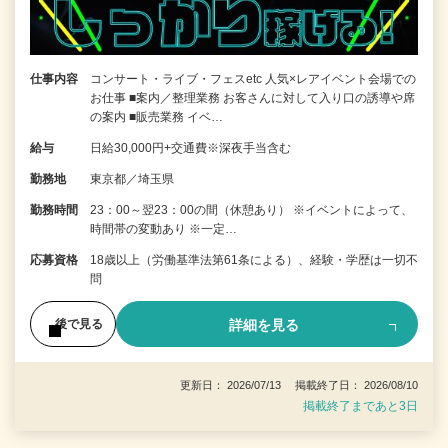
仕事内容
コンサート・ライブ・フェスetc 人気×レアイベント会場での
お仕事 ■案内／整理業務 お客さんに対して入り口の誘導や席
の案内 ■販売業務 イベ…
給与
日給30,000円+交通費※深夜手当含む
勤務地
東京都／埼玉県
勤務時間
23：00～翌23：00の間（休憩あり） ※イベントによって、
時間帯の変動あり ※一定…
応募資格
18歳以上（労働基準法第61条による）、経験・学歴は一切不
問
詳細を見る
後で見る
更新日： 2026/07/13 掲載終了日： 2026/08/10
掲載終了まであと3日