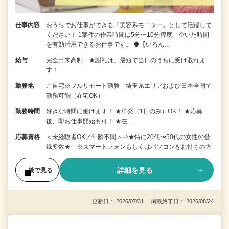
仕事内容
おうちでお仕事ができる『美容系モニター』として活躍して
ください！ 1案件の作業時間は5分〜10分程度。空いた時間
を有効活用できるお仕事です。 ◆【いろん…
給与
完全出来高制 ★謝礼は、最短で当日のうちに受け取れま
す！
勤務地
ご自宅※フルリモート勤務 埼玉県エリアおよび日本全国で
勤務可能（在宅OK）
勤務時間
好きな時間に働けます！ ★単発（1日のみ）OK！ ★応募
後、即お仕事開始も可！ ★在…
応募資格
＜未経験者OK／年齢不問＞⇒★特に20代〜50代の女性の登
録多数★ ※スマートフォンもしくはパソコンをお持ちの方
詳細を見る
後で見る
更新日： 2026/07/31 掲載終了日： 2026/08/24