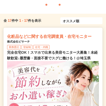
17
1
-
17
全
件中
件を表示
化粧品などに関する在宅調査員・在宅モニター
株式会社ビサーチ
業務委託
登録制
在宅・内職
完全在宅OK！スマホで出来る美容モニター大募集！未経
験歓迎♪履歴書・面接不要でスグに働ける！@埼玉県