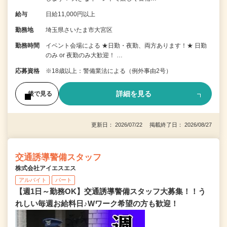
給与
日給11,000円以上
勤務地
埼玉県さいたま市大宮区
勤務時間
イベント会場による ★日勤・夜勤、両方あります！★ 日勤
のみ or 夜勤のみ大歓迎！ …
応募資格
※18歳以上：警備業法による（例外事由2号）
詳細を見る
後で見る
更新日： 2026/07/22 掲載終了日： 2026/08/27
交通誘導警備スタッフ
株式会社アイエスエス
アルバイト
パート
【週1日～勤務OK】交通誘導警備スタッフ大募集！！う
れしい毎週お給料日♪Wワーク希望の方も歓迎！