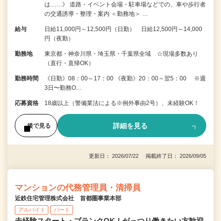
は……》 道路・イベント会場・駐車場などでの、車や歩行者
の交通誘導・整理・案内 ＜勤務地＞ …
給与
日給11,000円～12,500円（日勤） 日給12,500円～14,000
円（夜勤）
勤務地
東京都・神奈川県・埼玉県・千葉県全域 ☆現場多数あり
（直行・直帰OK）
勤務時間
《日勤》08：00～17：00 《夜勤》20：00～翌5：00 ※週
3日〜勤務O…
応募資格
18歳以上（警備業法による※例外事由2号）、未経験OK！
詳細を見る
後で見る
更新日： 2026/07/22 掲載終了日： 2026/09/05
マンションの代務管理員・清掃員
近鉄住宅管理株式会社 首都圏事業本部
アルバイト
パート
未経験スタート・ブランクOK！がっつり働きたい方歓迎