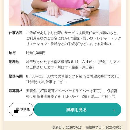
仕事内容
ご依頼がありました際にサービス提供責任者の指示のもと、
ご利用者様のご自宅に向かい“通院・買い物・レジャー・レク
リエーション・役所などの手続き”などにおける外出の…
給与
時給1,300円
勤務地
埼玉県さいたま市南区根岸3-8-14 六辻ビル（活動エリア／
埼玉県さいたま市・川口市・蕨市・戸田市）
勤務時間
8：00～21：00内での希望シフト制 ☆ご希望の時間での1日
1時間からお仕事はござ…
応募資格
要普免（AT限定可／ペーパードライバーは不可）、必須資
格：初任者研修修了者（旧ヘルパー2級）以上、年齢不問
詳細を見る
後で見る
更新日： 2026/07/17 掲載終了日： 2026/09/18