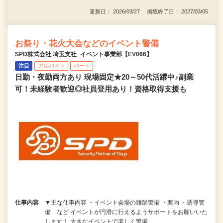
更新日： 2026/03/27 掲載終了日： 2027/03/05
お祭り・花火大会などのイベント警備
SPD株式会社 埼玉支社_イベント事業部【EV066】
注目
アルバイト
パート
日勤・夜勤両方あり 現場固定★20～50代活躍中♪副業
可！未経験者歓迎◎社員登用あり！資格取得支援も
仕事内容
▼主な仕事内容 ・イベント会場の雑踏警備 ・案内 ・誘導警
備 など イベントが円滑に行えるようサポートをお願いいた
します！ 大きなイベントで楽しく警備…