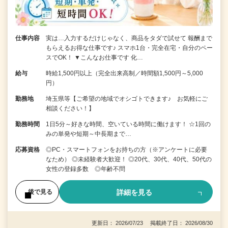
仕事内容
実は…入力するだけじゃなく、商品をタダで試せて 報酬まで
もらえるお得な仕事です♪ スマホ1台・完全在宅・自分のペー
スでOK！ ▼こんなお仕事です 化…
給与
時給1,500円以上（完全出来高制／時間額1,500円～5,000
円）
勤務地
埼玉県等【ご希望の地域でオシゴトできます♪ お気軽にご
相談ください！】
勤務時間
1日5分～好きな時間、空いている時間に働けます！ ☆1回の
みの単発や短期～中長期まで…
応募資格
◎PC・スマートフォンをお持ちの方（※アンケートに必要
なため） ◎未経験者大歓迎！ ◎20代、30代、40代、50代の
女性の登録多数 ◎年齢不問
詳細を見る
後で見る
更新日： 2026/07/23 掲載終了日： 2026/08/30