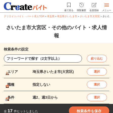
後で見る
閲覧履歴
会員登録
メニュー
クリエイトバイト・パート求人TOP
＞
埼玉県
＞
埼玉県さいたま市
＞
さいたま市大宮区
＞
さいたま
さいたま市大宮区・その他のバイト・求人情
報
検索条件の設定
絞り込む
エリア
埼玉県さいたま市(大宮区)
選択
職種
指定しない
選択
条件
週2、週3日から
選択
17
検索条件を保存
全
件ヒットしました