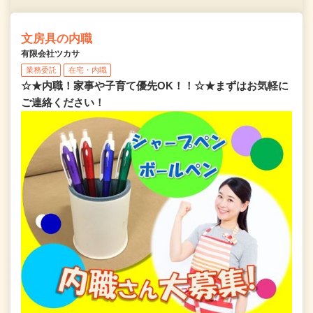
文房具の内職
有限会社ツカサ
業務委託
在宅・内職
☆★内職！家事や子育て優先OK！！☆★まずはお気軽に
ご連絡ください！