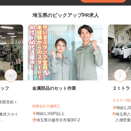
埼玉県のピックアップPR求人
タッフ
金属部品のセット作業
２ｔトラ
エヌティ陸
費全額支給＋
有限会社川越精工
時給1,2
時給1,150円以上
（東武スカイ
埼玉県八潮
..
埼玉県川越市古市場387-2
八潮営業