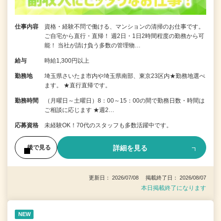
仕事内容
資格・経験不問で働ける、マンションの清掃のお仕事です。
ご自宅から直行・直帰！ 週2日・1日2時間程度の勤務から可
能！ 当社が請け負う多数の管理物…
給与
時給1,300円以上
勤務地
埼玉県さいたま市内や埼玉県南部、東京23区内★勤務地選べ
ます。 ★直行直帰です。
勤務時間
（月曜日～土曜日）8：00～15：00の間で勤務日数・時間は
ご相談に応じます ★週2…
応募資格
未経験OK！70代のスタッフも多数活躍中です。
詳細を見る
後で見る
更新日： 2026/07/08 掲載終了日： 2026/08/07
本日掲載終了になります
NEW