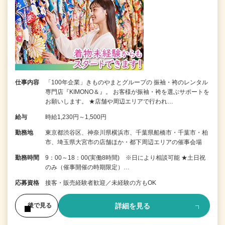
仕事内容
「100年企業」きものやまとグループの 振袖・袴のレンタル
専門店『KIMONO＆』。 お客様が振袖・袴を選ぶサポートを
お願いします。 ★店舗や周辺エリアで行われ…
給与
時給1,230円～1,500円
勤務地
東京都渋谷区、神奈川県横浜市、千葉県船橋市・千葉市・柏
市、埼玉県大宮市の店舗ほか・都下周辺エリアの催事会場
勤務時間
9：00～18：00(実働8時間) ※日により相談可能 ★土日祝
のみ（催事開催の時期限定）…
応募資格
接客・販売経験者歓迎／未経験の方もOK
詳細を見る
後で見る