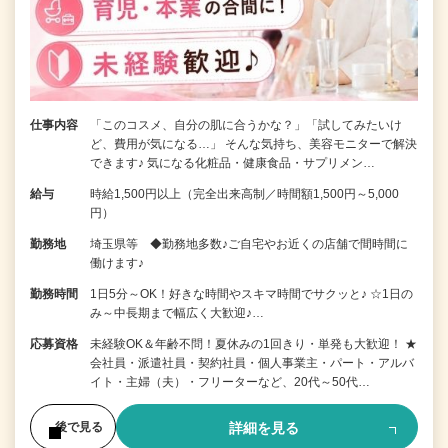
仕事内容
「このコスメ、自分の肌に合うかな？」「試してみたいけ
ど、費用が気になる…」 そんな気持ち、美容モニターで解決
できます♪ 気になる化粧品・健康食品・サプリメン…
給与
時給1,500円以上（完全出来高制／時間額1,500円～5,000
円）
勤務地
埼玉県等 ◆勤務地多数♪ご自宅やお近くの店舗で間時間に
働けます♪
勤務時間
1日5分～OK！好きな時間やスキマ時間でサクッと♪ ☆1日の
み～中長期まで幅広く大歓迎♪…
応募資格
未経験OK＆年齢不問！夏休みの1回きり・単発も大歓迎！ ★
会社員・派遣社員・契約社員・個人事業主・パート・アルバ
イト・主婦（夫）・フリーターなど、20代～50代…
詳細を見る
後で見る