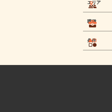
エリア
職種
条件