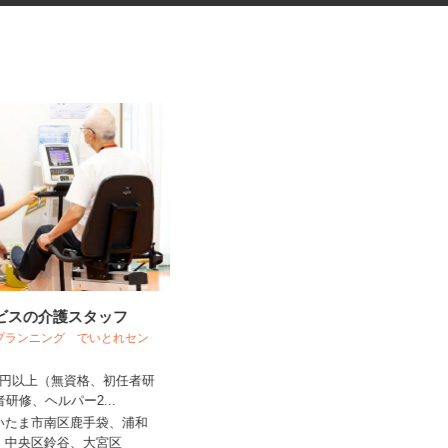
ービスの介護スタッフ
キャラクターグッズの内職スタ
アプランニング でいとれセン
ッフ
り
株式会社ベルロジテック 春日部営業所
,250円以上（無資格、初任者研
者研修、ヘルパー2...
報酬 完全出来高制（1個あたり0.1円
～20円）内容により差があ...
さいたま市南区鹿手袋、浦和