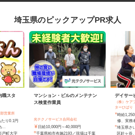
埼玉県のピックアップPR求人
内職スタ
マンション・ビルのメンテナン
デイサ
（株）ケ
ス検査作業員
ターひば
日部営業所
時給1
光テクノサービス合同会社
あたり0.1円
修、実務
...
日給10,000円～40,000円
埼玉県