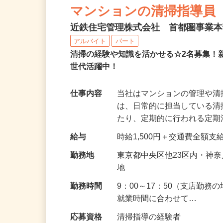
NEW
マンションの清掃指導員
近鉄住宅管理株式会社 首都圏事業
アルバイト
パート
清掃の経験や知識を活かせる☆2名募集
世代活躍中！
仕事内容
当社はマンションの管理や
は、日常的に担当している
たり、定期的に行われる定
給与
時給1,500円＋交通費全額支
勤務地
東京都中央区他23区内・神
地
勤務時間
9：00～17：50（支店勤
就業時間に合わせて…