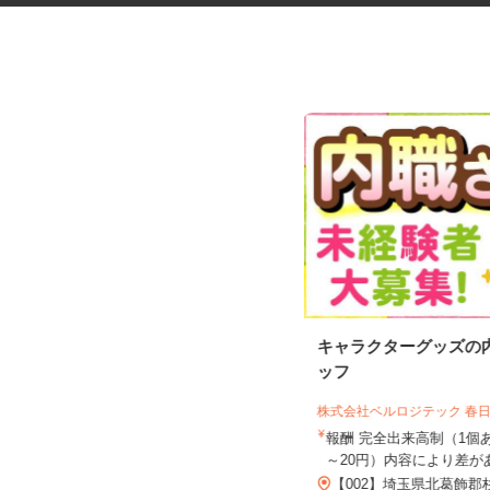
デイサービスの介護スタッフ
キャラクターグッズの
（株）ケアプランニング でいとれセン
ッフ
ターひばり
株式会社ベルロジテック 春
時給1,250円以上（無資格、初任者研
修、実務者研修、ヘルパー2...
報酬 完全出来高制（1個
～20円）内容により差があ
埼玉県さいたま市南区鹿手袋、浦和