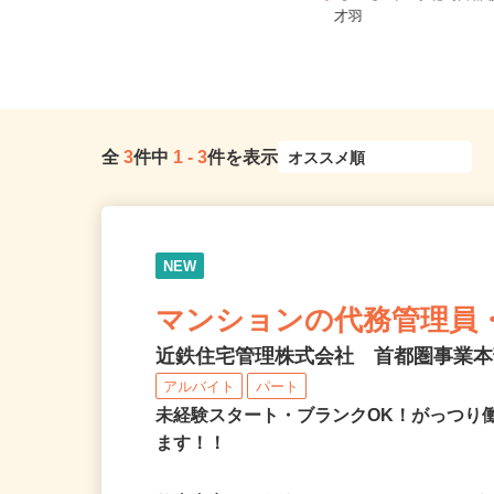
区針ヶ谷、中央区鈴谷、大宮区
【002】埼玉県北葛飾
（三...
才羽
全
3
件中
1
-
3
件を表示
NEW
マンションの代務管理員
近鉄住宅管理株式会社 首都圏事業
アルバイト
パート
未経験スタート・ブランクOK！がっつり
ます！！