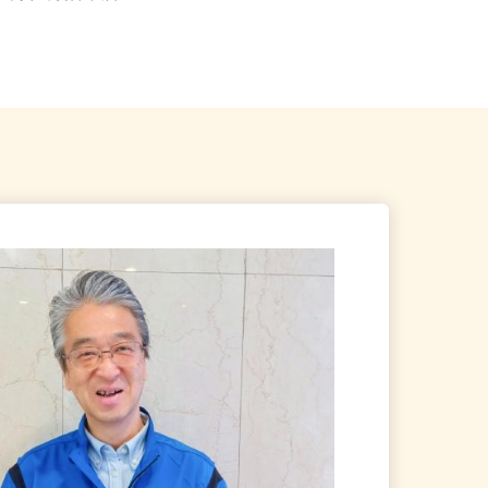
谷、中央区鈴谷、大宮区
【002】埼玉県北葛飾郡杉戸町大字
才羽