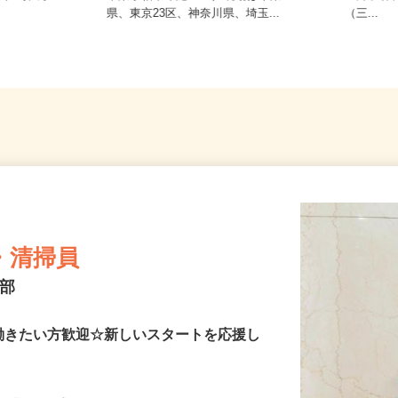
郡杉戸町大字
千葉県柏市布施2193／現場は千葉
区針ヶ
県、東京23区、神奈川県、埼玉...
（三...
・清掃員
本部
働きたい方歓迎☆新しいスタートを応援し