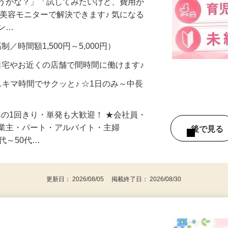
合うかな？」「試してみたいけど、費用が
、美容モニターで解決できます♪ 気になる
メン…
制／時間額1,500円～5,000円）
自宅やお近くの店舗で間時間に働けます♪
スキマ時間でサクッと♪ ☆1日のみ～中長
みの1回きり・単発も大歓迎！ ★会社員・
事業主・パート・アルバイト・主婦
後で見
代～50代…
更新日： 2026/08/05 掲載終了日： 2026/08/30