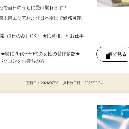
分〜10分程度。空いた時間を有効活用できる
最短で当日のうちに受け取れます！
 埼玉県エリアおよび日本全国で勤務可能
単発（1日のみ）OK！ ★応募後、即お仕事
⇒★特に20代〜50代の女性の登録多数★
後で見
パソコンをお持ちの方
更新日： 2026/07/31 掲載終了日： 2026/08/24