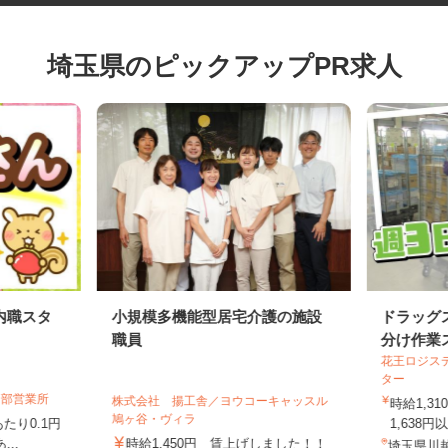
埼玉県のピックアップPR求人
内職スタ
小規模多機能型居宅介護の施設
ドラッ
職員
分け作
花王ロジ
ター
日部営業所
株式会社 揚工舎／ヨウコーキャッスル
時給1,
鳩ヶ谷・ヴィラ
あたり0.1円
1,63