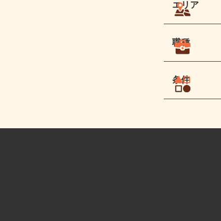
エリア
職種
条件