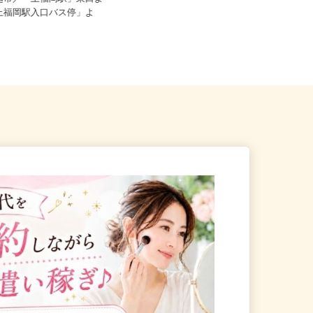
～20円）内容により差があ...
川越市／「上福岡駅」東口よ
「上福岡駅入口バス停」よ
【002】埼玉県北葛飾郡杉戸町大字
才羽