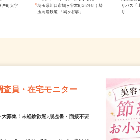
...
時給1,450円 賃上げしました！！
埼玉県
郡杉戸町大字
埼玉県川口市鳩ヶ谷本町3-24-8（ 埼
りバス
玉高速鉄道 「鳩ヶ谷駅」...
り...
調査員・在宅モニター
ー大募集！未経験歓迎♪履歴書・面接不要