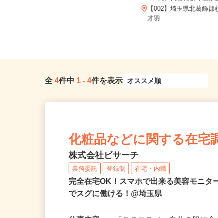
～20円）内容により差があ
埼玉県川越市／「上福岡駅」東口よ
りバス「上福岡駅入口バス停」よ
【002】埼玉県北葛飾
り...
才羽
全
4
件中
1
-
4
件を表示
化粧品などに関する在宅
株式会社ビサーチ
業務委託
登録制
在宅・内職
完全在宅OK！スマホで出来る美容モニタ
でスグに働ける！@埼玉県