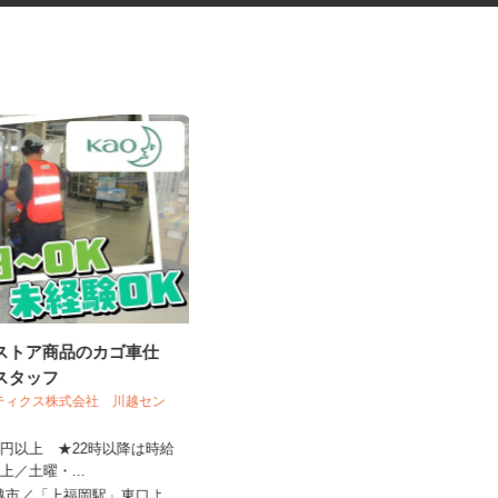
グストア商品のカゴ車仕
キャラクターグッズの内職スタ
業スタッフ
ッフ
スティクス株式会社 川越セン
株式会社ベルロジテック 春日部営業所
310円以上 ★22時以降は時給
8円以上／土曜・...
報酬 完全出来高制（1個あたり0.1円