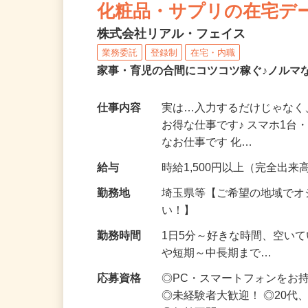
化粧品・サプリの在宅デ
株式会社リアル・フェイス
業務委託
登録制
在宅・内職
家事・育児の合間にコツコツ稼ぐ♪ノルマ
仕事内容
実は…入力するだけじゃなく
お得な仕事です♪ スマホ1台
なお仕事です 化…
給与
時給1,500円以上（完全出来高
勤務地
埼玉県等【ご希望の地域でオ
い！】
勤務時間
1日5分～好きな時間、空い
や短期～中長期まで…
応募資格
◎PC・スマートフォンをお