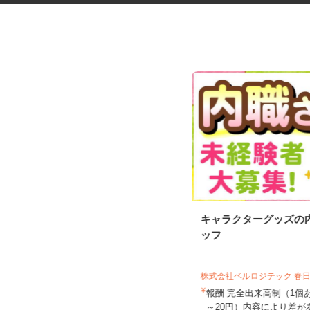
ドラッグストア商品のカゴ車仕
キャラクターグッズの
分け作業スタッフ
ッフ
花王ロジスティクス株式会社 川越セン
ター
株式会社ベルロジテック 春
時給1,310円以上 ★22時以降は時給
1,638円以上／土曜・...
報酬 完全出来高制（1個