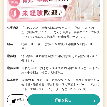
仕事内容
「このコスメ、自分の肌に合うかな？」「試してみたいけ
ど、費用が気になる…」 そんな気持ち、美容モニターで解決
できます♪ 気になる化粧品・健康食品・サプリメン…
給与
時給1,500円以上（完全出来高制／時間額1,500円～5,000
円）
勤務地
埼玉県等 ◆勤務地多数♪ご自宅やお近くの店舗で間時間に
働けます♪
勤務時間
1日5分～OK！好きな時間やスキマ時間でサクッと♪ ☆1日の
み～中長期まで幅広く大歓迎♪…
応募資格
未経験OK＆年齢不問！夏休みの1回きり・単発も大歓迎！ ★
会社員・派遣社員・契約社員・個人事業主・パート・アルバ
イト・主婦（夫）・フリーターなど、20代～50代…
詳細を見る
後で見る