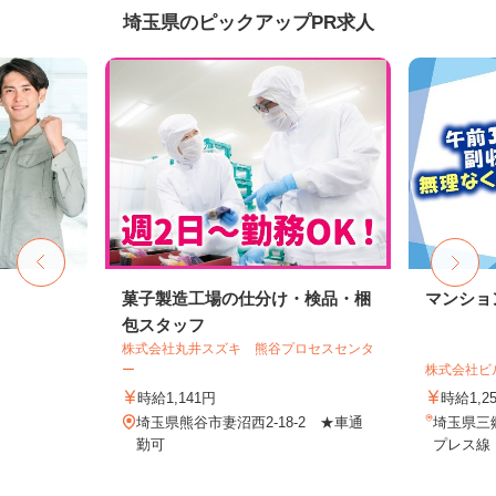
埼玉県のピックアップPR求人
菓子製造工場の仕分け・検品・梱
マンショ
包スタッフ
株式会社丸井スズキ 熊谷プロセスセンタ
ー
株式会社ビ
時給1,141円
時給1,2
埼玉県熊谷市妻沼西2-18-2 ★車通
埼玉県三
勤可
プレス線