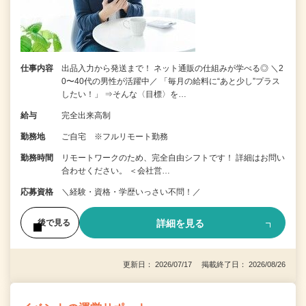
仕事内容
出品入力から発送まで！ ネット通販の仕組みが学べる◎ ＼2
0〜40代の男性が活躍中／ 「毎月の給料に“あと少し”プラス
したい！」 ⇒そんな〈目標〉を…
給与
完全出来高制
勤務地
ご自宅 ※フルリモート勤務
勤務時間
リモートワークのため、完全自由シフトです！ 詳細はお問い
合わせください。 ＜会社営…
応募資格
＼経験・資格・学歴いっさい不問！／
詳細を見る
後で見る
更新日： 2026/07/17 掲載終了日： 2026/08/26