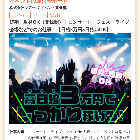
イベントの運営サポート
株式会社シアーズ イベント事業部
アルバイト
パート
登録制
短期・単発OK（登録制）！コンサート・フェス・ライブ
会場などでのお仕事！【日給3万円×日払いOK】
仕事内容
コンサート・ライブ・フェスetc 人気×レアイベント会場での
お仕事 ■案内／整理業務 お客さんに対して入り口の誘導や席