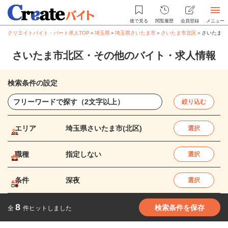
後で見る
閲覧履歴
会員登録
メニュー
クリエイトバイト・パート求人TOP
＞
埼玉県
＞
埼玉県さいたま市
＞
さいたま市北区
＞
さいたま市
さいたま市北区・その他のバイト・求人情報
検索条件の設定
絞り込む
エリア
埼玉県さいたま市(北区)
選択
職種
指定しない
選択
条件
深夜
選択
8
検索条件を保存
全
件ヒットしました