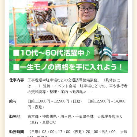
仕事内容
工事現場や駐車場などの交通誘導警備業務。 《具体的に
は……》 道路・イベント会場・駐車場などでの、車や歩行者
の交通誘導・整理・案内 ＜勤務地＞ …
給与
日給11,000円～12,500円（日勤） 日給12,500円～14,000
円（夜勤）
勤務地
東京都・神奈川県・埼玉県・千葉県全域 ☆現場多数あり
（直行・直帰OK）
勤務時間
《日勤》08：00～17：00 《夜勤》20：00～翌5：00 ※週