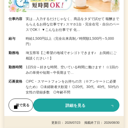
仕事内容
実は…入力するだけじゃなく、商品をタダで試せて 報酬まで
もらえるお得な仕事です♪ スマホ1台・完全在宅・自分のペー
スでOK！ ▼こんなお仕事です 化…
給与
時給1,500円以上（完全出来高制／時間額1,500円～5,000
円）
勤務地
埼玉県等【ご希望の地域でオシゴトできます♪ お気軽にご
相談ください！】
勤務時間
1日5分～好きな時間、空いている時間に働けます！ ☆1回の
みの単発や短期～中長期まで…
応募資格
◎PC・スマートフォンをお持ちの方（※アンケートに必要
なため） ◎未経験者大歓迎！ ◎20代、30代、40代、50代の
女性の登録多数 ◎年齢不問
詳細を見る
後で見る
更新日： 2026/07/23 掲載終了日： 2026/08/30