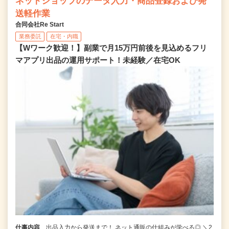
ネットショップのデータ入力・商品登録および発
送軽作業
合同会社Re Start
業務委託
在宅・内職
【Wワーク歓迎！】副業で月15万円前後を見込めるフリ
マアプリ出品の運用サポート！未経験／在宅OK
仕事内容
出品入力から発送まで！ ネット通販の仕組みが学べる◎ ＼2