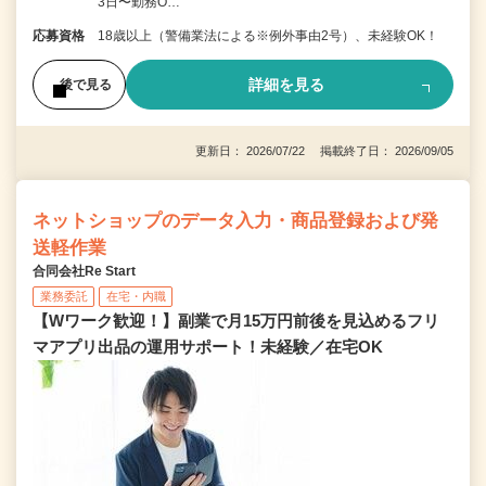
3日〜勤務O…
応募資格
18歳以上（警備業法による※例外事由2号）、未経験OK！
詳細を見る
後で見る
更新日： 2026/07/22 掲載終了日： 2026/09/05
ネットショップのデータ入力・商品登録および発
送軽作業
合同会社Re Start
業務委託
在宅・内職
【Wワーク歓迎！】副業で月15万円前後を見込めるフリ
マアプリ出品の運用サポート！未経験／在宅OK