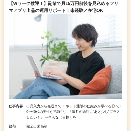
【Wワーク歓迎！】副業で月15万円前後を見込めるフリ
マアプリ出品の運用サポート！未経験／在宅OK
仕事内容
出品入力から発送まで！ ネット通販の仕組みが学べる◎ ＼2
0〜40代の男性が活躍中／ 「毎月の給料に“あと少し”プラス
したい！」 ⇒そんな〈目標〉を…
給与
完全出来高制