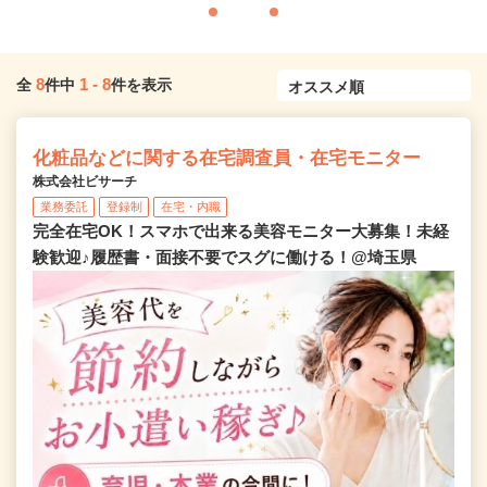
8
1
-
8
全
件中
件を表示
化粧品などに関する在宅調査員・在宅モニター
株式会社ビサーチ
業務委託
登録制
在宅・内職
完全在宅OK！スマホで出来る美容モニター大募集！未経
験歓迎♪履歴書・面接不要でスグに働ける！@埼玉県