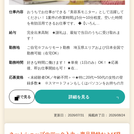
仕事内容
おうちでお仕事ができる『美容系モニター』として活躍して
ください！ 1案件の作業時間は5分〜10分程度。空いた時間
を有効活用できるお仕事です。 ◆【いろん…
給与
完全出来高制 ★謝礼は、最短で当日のうちに受け取れま
す！
勤務地
ご自宅※フルリモート勤務 埼玉県エリアおよび日本全国で
勤務可能（在宅OK）
勤務時間
好きな時間に働けます！ ★単発（1日のみ）OK！ ★応募
後、即お仕事開始も可！ ★在…
応募資格
＜未経験者OK／年齢不問＞⇒★特に20代〜50代の女性の登
録多数★ ※スマートフォンもしくはパソコンをお持ちの方
詳細を見る
後で見る
更新日： 2026/07/31 掲載終了日： 2026/08/24