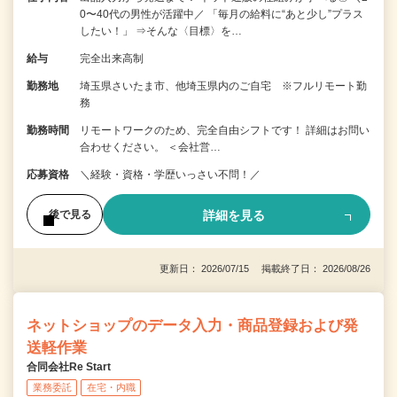
0〜40代の男性が活躍中／ 「毎月の給料に“あと少し”プラス
したい！」 ⇒そんな〈目標〉を…
給与
完全出来高制
勤務地
埼玉県さいたま市、他埼玉県内のご自宅 ※フルリモート勤
務
勤務時間
リモートワークのため、完全自由シフトです！ 詳細はお問い
合わせください。 ＜会社営…
応募資格
＼経験・資格・学歴いっさい不問！／
詳細を見る
後で見る
更新日： 2026/07/15 掲載終了日： 2026/08/26
ネットショップのデータ入力・商品登録および発
送軽作業
合同会社Re Start
業務委託
在宅・内職