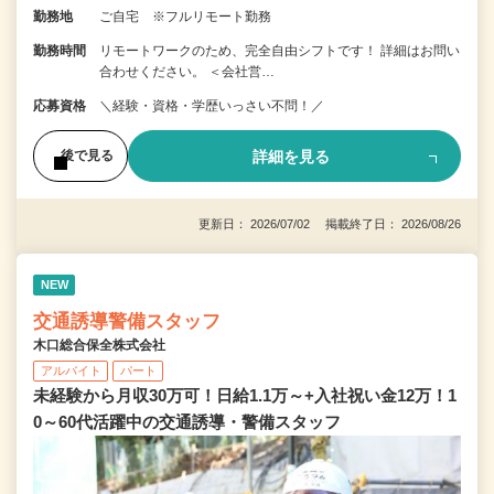
勤務地
ご自宅 ※フルリモート勤務
勤務時間
リモートワークのため、完全自由シフトです！ 詳細はお問い
合わせください。 ＜会社営…
応募資格
＼経験・資格・学歴いっさい不問！／
詳細を見る
後で見る
更新日： 2026/07/02 掲載終了日： 2026/08/26
NEW
交通誘導警備スタッフ
木口総合保全株式会社
アルバイト
パート
未経験から月収30万可！日給1.1万～+入社祝い金12万！1
0～60代活躍中の交通誘導・警備スタッフ