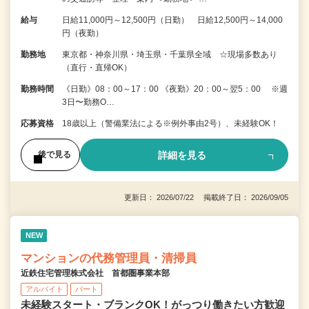
給与
日給11,000円～12,500円（日勤） 日給12,500円～14,000
円（夜勤）
勤務地
東京都・神奈川県・埼玉県・千葉県全域 ☆現場多数あり
（直行・直帰OK）
勤務時間
《日勤》08：00～17：00 《夜勤》20：00～翌5：00 ※週
3日〜勤務O…
応募資格
18歳以上（警備業法による※例外事由2号）、未経験OK！
詳細を見る
後で見る
更新日： 2026/07/22 掲載終了日： 2026/09/05
NEW
マンションの代務管理員・清掃員
近鉄住宅管理株式会社 首都圏事業本部
アルバイト
パート
未経験スタート・ブランクOK！がっつり働きたい方歓迎