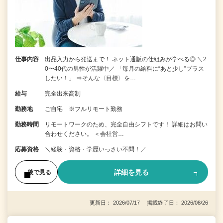
仕事内容
出品入力から発送まで！ ネット通販の仕組みが学べる◎ ＼2
0〜40代の男性が活躍中／ 「毎月の給料に“あと少し”プラス
したい！」 ⇒そんな〈目標〉を…
給与
完全出来高制
勤務地
ご自宅 ※フルリモート勤務
勤務時間
リモートワークのため、完全自由シフトです！ 詳細はお問い
合わせください。 ＜会社営…
応募資格
＼経験・資格・学歴いっさい不問！／
詳細を見る
後で見る
更新日： 2026/07/17 掲載終了日： 2026/08/26