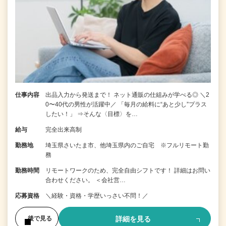
仕事内容
出品入力から発送まで！ ネット通販の仕組みが学べる◎ ＼2
0〜40代の男性が活躍中／ 「毎月の給料に“あと少し”プラス
したい！」 ⇒そんな〈目標〉を…
給与
完全出来高制
勤務地
埼玉県さいたま市、他埼玉県内のご自宅 ※フルリモート勤
務
勤務時間
リモートワークのため、完全自由シフトです！ 詳細はお問い
合わせください。 ＜会社営…
応募資格
＼経験・資格・学歴いっさい不問！／
詳細を見る
後で見る