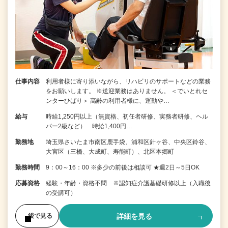
仕事内容
利用者様に寄り添いながら、リハビリのサポートなどの業務
をお願いします。 ※送迎業務はありません。 ＜でいとれセ
ンターひばり＞ 高齢の利用者様に、運動や…
給与
時給1,250円以上（無資格、初任者研修、実務者研修、ヘル
パー2級など） 時給1,400円…
勤務地
埼玉県さいたま市南区鹿手袋、浦和区針ヶ谷、中央区鈴谷、
大宮区（三橋、大成町、寿能町）、北区本郷町
勤務時間
9：00～16：00 ※多少の前後は相談可 ★週2日～5日OK
応募資格
経験・年齢・資格不問 ※認知症介護基礎研修以上（入職後
の受講可）
詳細を見る
後で見る