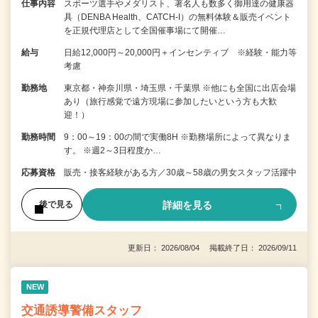
仕事内容
スポーツ選手やメダリスト、著名人も数多く御用達の健康器
具（DENBA Health、CATCH-I）の無料体験＆販売イベント
を正規代理店として全国催事場にて開催…
給与
日給12,000円～20,000円＋インセンティブ ※経験・能力等
考慮
勤務地
東京都・神奈川県・埼玉県・千葉県 ※他にも全国に出店会場
あり（旅行感覚で遠方現場に参加したいという方も大歓
迎！）
勤務時間
9：00～19：00の間で実働8H ※勤務場所によって異なりま
す。 ※週2～3日程度か…
応募資格
販売・接客経験がある方／30歳～58歳の男女スタッフ活躍中
詳細を見る
後で見る
更新日： 2026/08/04 掲載終了日： 2026/09/11
NEW
交通誘導警備スタッフ