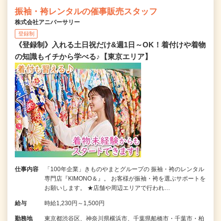
振袖・袴レンタルの催事販売スタッフ
株式会社アニバーサリー
登録制
《登録制》入れる土日祝だけ&週1日～OK！着付けや着物
の知識もイチから学べる♪【東京エリア】
仕事内容
「100年企業」きものやまとグループの 振袖・袴のレンタル
専門店『KIMONO＆』。 お客様が振袖・袴を選ぶサポートを
お願いします。 ★店舗や周辺エリアで行われ…
給与
時給1,230円～1,500円
勤務地
東京都渋谷区、神奈川県横浜市、千葉県船橋市・千葉市・柏