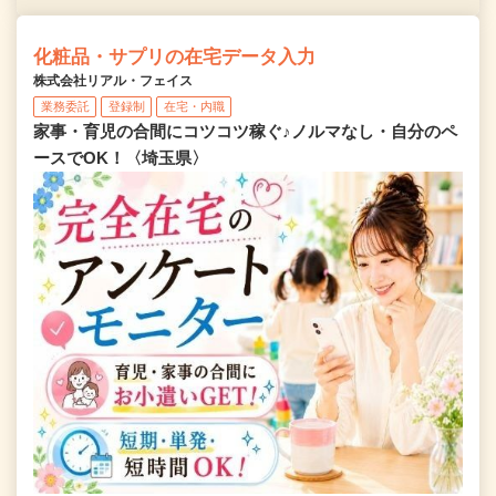
化粧品・サプリの在宅データ入力
株式会社リアル・フェイス
業務委託
登録制
在宅・内職
家事・育児の合間にコツコツ稼ぐ♪ノルマなし・自分のペ
ースでOK！〈埼玉県〉