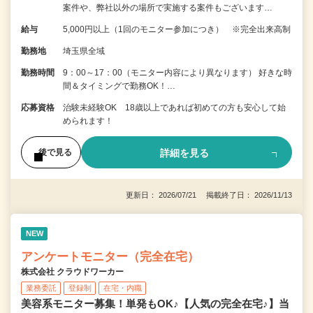
案件や、弊社以外の場所で実施する案件もございます…
給与
5,000円以上（1回のモニター参加につき） ※完全出来高制
勤務地
埼玉県全域
勤務時間
9：00～17：00（モニター内容により異なります） 好きな時
間＆タイミングで勤務OK！…
応募資格
治験未経験OK 18歳以上であれば初めての方も安心して始
められます！
詳細を見る
後で見る
更新日： 2026/07/21 掲載終了日： 2026/11/13
NEW
アンケートモニター（完全在宅）
株式会社 クラウドワーカー
業務委託
登録制
在宅・内職
美容系モニター募集！単発もOK♪【人気の完全在宅♪】当