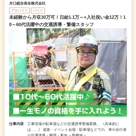
木口総合保全株式会社
アルバイト
パート
未経験から月収30万可！日給1.1万～+入社祝い金12万！1
0～60代活躍中の交通誘導・警備スタッフ
仕事内容
工事現場や駐車場などの交通誘導警備業務。 《具体的に
は……》 道路・イベント会場・駐車場などでの、車や歩行者
の交通誘導・整理・案内 ＜勤務地＞ …