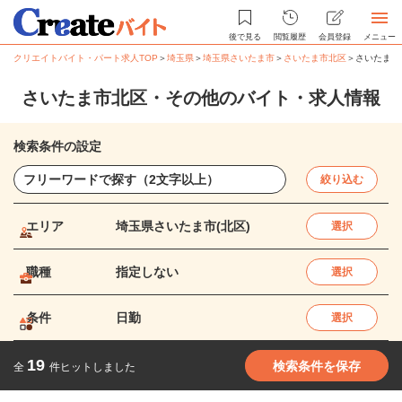
後で見る
閲覧履歴
会員登録
メニュー
クリエイトバイト・パート求人TOP
＞
埼玉県
＞
埼玉県さいたま市
＞
さいたま市北区
＞
さいたま市
さいたま市北区・その他のバイト・求人情報
検索条件の設定
絞り込む
エリア
埼玉県さいたま市(北区)
選択
職種
指定しない
選択
条件
日勤
選択
19
検索条件を保存
全
件ヒットしました