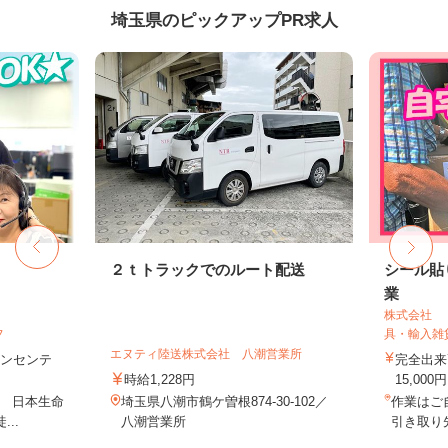
埼玉県のピックアップPR求人
フ
２ｔトラックでのルート配送
シール貼
業
株式会社 
フ
具・輸入雑
エヌティ陸送株式会社 八潮営業所
＋インセンテ
完全出来
時給1,228円
15,000円
1 日本生命
埼玉県八潮市鶴ケ曽根874-30-102／
作業はご
..
八潮営業所
引き取り