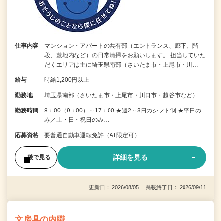
仕事内容
マンション・アパートの共有部（エントランス、廊下、階
段、敷地内など）の日常清掃をお願いします。 担当していた
だくエリアは主に埼玉県南部（さいたま市・上尾市・川…
給与
時給1,200円以上
勤務地
埼玉県南部（さいたま市・上尾市・川口市・越谷市など）
勤務時間
8：00（9：00）～17：00 ★週2～3日のシフト制 ★平日の
み／土・日・祝日のみ…
応募資格
要普通自動車運転免許（AT限定可）
詳細を見る
後で見る
更新日： 2026/08/05 掲載終了日： 2026/09/11
文房具の内職