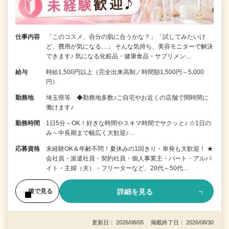
仕事内容
「このコスメ、自分の肌に合うかな？」「試してみたいけ
ど、費用が気になる…」 そんな気持ち、美容モニターで解決
できます♪ 気になる化粧品・健康食品・サプリメン…
給与
時給1,500円以上（完全出来高制／時間額1,500円～5,000
円）
勤務地
埼玉県等 ◆勤務地多数♪ご自宅やお近くの店舗で間時間に
働けます♪
勤務時間
1日5分～OK！好きな時間やスキマ時間でサクッと♪ ☆1日の
み～中長期まで幅広く大歓迎♪…
応募資格
未経験OK＆年齢不問！夏休みの1回きり・単発も大歓迎！ ★
会社員・派遣社員・契約社員・個人事業主・パート・アルバ
イト・主婦（夫）・フリーターなど、20代～50代…
詳細を見る
後で見る
更新日： 2026/08/05 掲載終了日： 2026/08/30