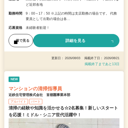
ど近郊各地
勤務時間
9：00～17：50 ※上記の時間は支店勤務の場合です。 代務
要員として出勤の場合は各…
応募資格
未経験者歓迎！
詳細を見る
後で見る
更新日： 2026/08/03 掲載終了日： 2026/08/21
掲載終了まであと13日
NEW
マンションの清掃指導員
近鉄住宅管理株式会社 首都圏事業本部
アルバイト
パート
清掃の経験や知識を活かせる☆2名募集！新しいスタート
を応援！ミドル・シニア世代活躍中！