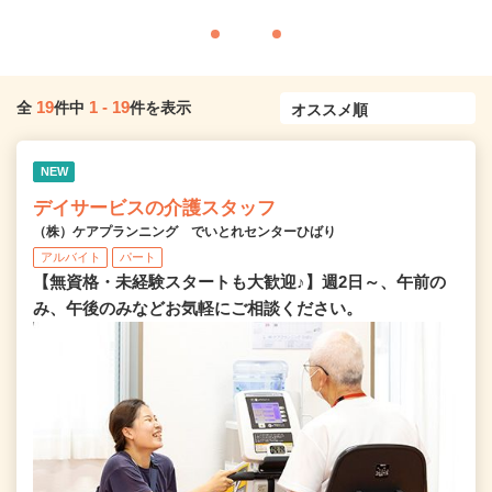
19
1
-
19
全
件中
件を表示
NEW
デイサービスの介護スタッフ
（株）ケアプランニング でいとれセンターひばり
アルバイト
パート
【無資格・未経験スタートも大歓迎♪】週2日～、午前の
み、午後のみなどお気軽にご相談ください。