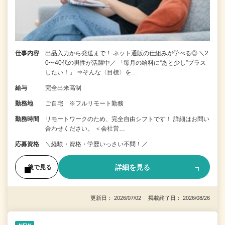
仕事内容
出品入力から発送まで！ ネット通販の仕組みが学べる◎ ＼2
0〜40代の男性が活躍中／ 「毎月の給料に“あと少し”プラス
したい！」 ⇒そんな〈目標〉を…
給与
完全出来高制
勤務地
ご自宅 ※フルリモート勤務
勤務時間
リモートワークのため、完全自由シフトです！ 詳細はお問い
合わせください。 ＜会社営…
応募資格
＼経験・資格・学歴いっさい不問！／
詳細を見る
後で見る
更新日： 2026/07/02 掲載終了日： 2026/08/26