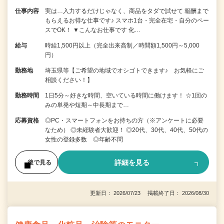
仕事内容
実は…入力するだけじゃなく、商品をタダで試せて 報酬まで
もらえるお得な仕事です♪ スマホ1台・完全在宅・自分のペー
スでOK！ ▼こんなお仕事です 化…
給与
時給1,500円以上（完全出来高制／時間額1,500円～5,000
円）
勤務地
埼玉県等【ご希望の地域でオシゴトできます♪ お気軽にご
相談ください！】
勤務時間
1日5分～好きな時間、空いている時間に働けます！ ☆1回の
みの単発や短期～中長期まで…
応募資格
◎PC・スマートフォンをお持ちの方（※アンケートに必要
なため） ◎未経験者大歓迎！ ◎20代、30代、40代、50代の
女性の登録多数 ◎年齢不問
詳細を見る
後で見る
更新日： 2026/07/23 掲載終了日： 2026/08/30