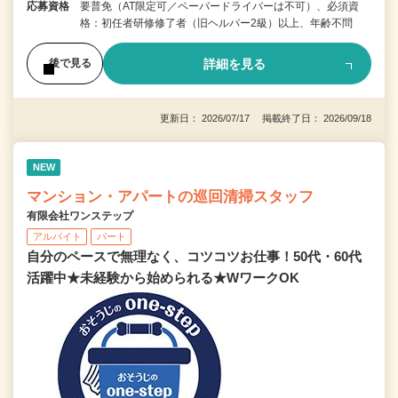
応募資格
要普免（AT限定可／ペーパードライバーは不可）、必須資
格：初任者研修修了者（旧ヘルパー2級）以上、年齢不問
詳細を見る
後で見る
更新日： 2026/07/17 掲載終了日： 2026/09/18
NEW
マンション・アパートの巡回清掃スタッフ
有限会社ワンステップ
アルバイト
パート
自分のペースで無理なく、コツコツお仕事！50代・60代
活躍中★未経験から始められる★WワークOK