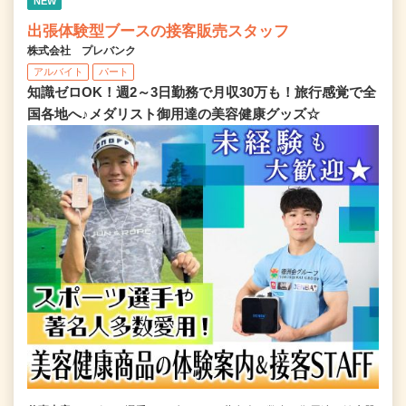
NEW
出張体験型ブースの接客販売スタッフ
株式会社 プレバンク
アルバイト
パート
知識ゼロOK！週2～3日勤務で月収30万も！旅行感覚で全
国各地へ♪メダリスト御用達の美容健康グッズ☆