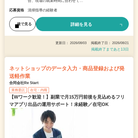
合、現場の就業時間に合わせて…
応募資格
清掃指導の経験者
詳細を見る
後で見る
更新日： 2026/08/03 掲載終了日： 2026/08/21
掲載終了まであと13日
ネットショップのデータ入力・商品登録および発
送軽作業
合同会社Re Start
業務委託
在宅・内職
【Wワーク歓迎！】副業で月15万円前後を見込めるフリ
マアプリ出品の運用サポート！未経験／在宅OK