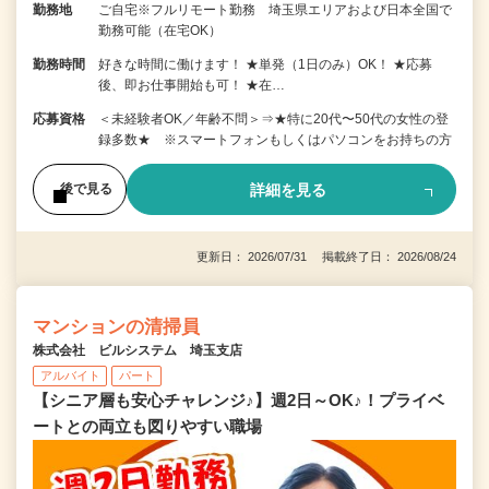
勤務地
ご自宅※フルリモート勤務 埼玉県エリアおよび日本全国で
勤務可能（在宅OK）
勤務時間
好きな時間に働けます！ ★単発（1日のみ）OK！ ★応募
後、即お仕事開始も可！ ★在…
応募資格
＜未経験者OK／年齢不問＞⇒★特に20代〜50代の女性の登
録多数★ ※スマートフォンもしくはパソコンをお持ちの方
詳細を見る
後で見る
更新日： 2026/07/31 掲載終了日： 2026/08/24
マンションの清掃員
株式会社 ビルシステム 埼玉支店
アルバイト
パート
【シニア層も安心チャレンジ♪】週2日～OK♪！プライベ
ートとの両立も図りやすい職場