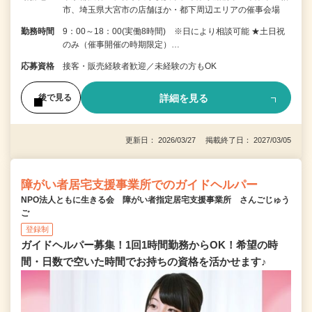
市、埼玉県大宮市の店舗ほか・都下周辺エリアの催事会場
勤務時間
9：00～18：00(実働8時間) ※日により相談可能 ★土日祝
のみ（催事開催の時期限定）…
応募資格
接客・販売経験者歓迎／未経験の方もOK
詳細を見る
後で見る
更新日： 2026/03/27 掲載終了日： 2027/03/05
障がい者居宅支援事業所でのガイドヘルパー
NPO法人ともに生きる会 障がい者指定居宅支援事業所 さんごじゅう
ご
登録制
ガイドヘルパー募集！1回1時間勤務からOK！希望の時
間・日数で空いた時間でお持ちの資格を活かせます♪