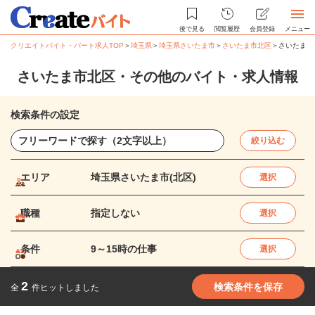
後で見る
閲覧履歴
会員登録
メニュー
クリエイトバイト・パート求人TOP
＞
埼玉県
＞
埼玉県さいたま市
＞
さいたま市北区
＞
さいたま市
さいたま市北区・その他のバイト・求人情報
検索条件の設定
絞り込む
エリア
埼玉県さいたま市(北区)
選択
職種
指定しない
選択
条件
9～15時の仕事
選択
2
検索条件を保存
全
件ヒットしました