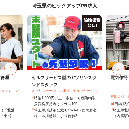
埼玉県のピックアップPR求人
給管理
セルフサービス型のガソリンスタ
電気信号
ンドスタッフ
オブリステーション川越 セルフサービス
ジメント ＜
有限会社 
時給1,200円以上＋歩合 ★危険物取
扱資格所持者はプラス100...
日給13,
（「北浦
埼玉県川越市宮元町48-3-4（西武新宿
埼玉県北
東浦...
線「本川越駅」より徒歩3...
（内宿駅か