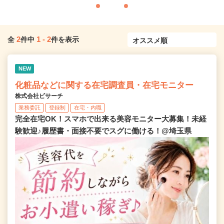
2
1
-
2
全
件中
件を表示
NEW
化粧品などに関する在宅調査員・在宅モニター
株式会社ビサーチ
業務委託
登録制
在宅・内職
完全在宅OK！スマホで出来る美容モニター大募集！未経
験歓迎♪履歴書・面接不要でスグに働ける！@埼玉県