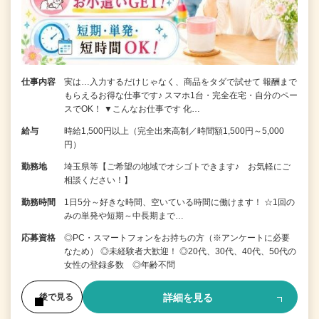
仕事内容
実は…入力するだけじゃなく、商品をタダで試せて 報酬まで
もらえるお得な仕事です♪ スマホ1台・完全在宅・自分のペー
スでOK！ ▼こんなお仕事です 化…
給与
時給1,500円以上（完全出来高制／時間額1,500円～5,000
円）
勤務地
埼玉県等【ご希望の地域でオシゴトできます♪ お気軽にご
相談ください！】
勤務時間
1日5分～好きな時間、空いている時間に働けます！ ☆1回の
みの単発や短期～中長期まで…
応募資格
◎PC・スマートフォンをお持ちの方（※アンケートに必要
なため） ◎未経験者大歓迎！ ◎20代、30代、40代、50代の
女性の登録多数 ◎年齢不問
詳細を見る
後で見る