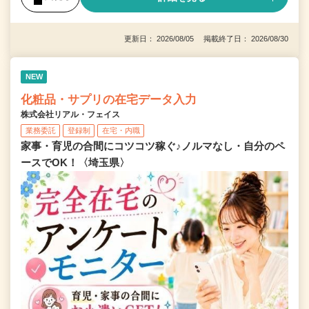
更新日： 2026/08/05 掲載終了日： 2026/08/30
NEW
化粧品・サプリの在宅データ入力
株式会社リアル・フェイス
業務委託
登録制
在宅・内職
家事・育児の合間にコツコツ稼ぐ♪ノルマなし・自分のペ
ースでOK！〈埼玉県〉