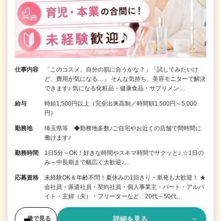
仕事内容
「このコスメ、自分の肌に合うかな？」「試してみたいけ
ど、費用が気になる…」 そんな気持ち、美容モニターで解決
できます♪ 気になる化粧品・健康食品・サプリメン…
給与
時給1,500円以上（完全出来高制／時間額1,500円～5,000
円）
勤務地
埼玉県等 ◆勤務地多数♪ご自宅やお近くの店舗で間時間に
働けます♪
勤務時間
1日5分～OK！好きな時間やスキマ時間でサクッと♪ ☆1日の
み～中長期まで幅広く大歓迎♪…
応募資格
未経験OK＆年齢不問！夏休みの1回きり・単発も大歓迎！ ★
会社員・派遣社員・契約社員・個人事業主・パート・アルバ
イト・主婦（夫）・フリーターなど、20代～50代…
詳細を見る
後で見る