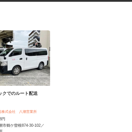
ラックでのルート配送
一般事務スタッフ
陸送株式会社 八潮営業所
有限会社 松尾車輌工業
228円
時給1,200円以上
潮市鶴ケ曽根874-30-102／