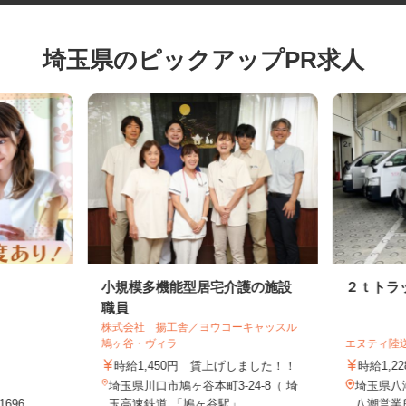
埼玉県のピックアップPR求人
小規模多機能型居宅介護の施設
２ｔト
職員
株式会社 揚工舎／ヨウコーキャッスル
鳩ヶ谷・ヴィラ
エヌティ
時給1,450円 賃上げしました！！
時給1,
埼玉県川口市鳩ヶ谷本町3-24-8（ 埼
埼玉県八