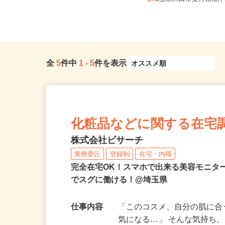
八潮営業所
埼玉県川口市安行領根岸1
全
5
件中
1
-
5
件を表示
化粧品などに関する在宅
株式会社ビサーチ
業務委託
登録制
在宅・内職
完全在宅OK！スマホで出来る美容モニタ
でスグに働ける！@埼玉県
仕事内容
「このコスメ、自分の肌に