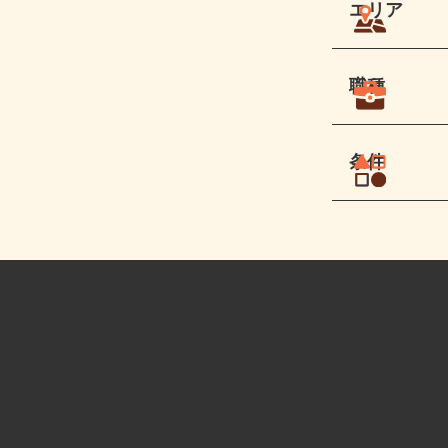
エリア
職種
条件