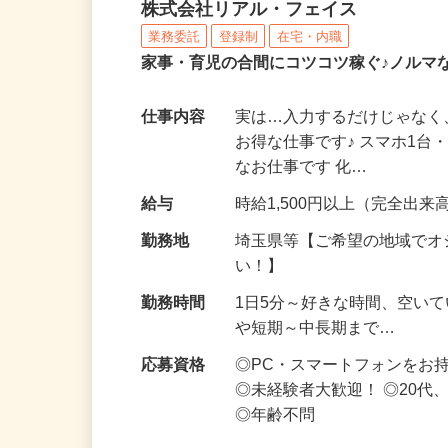
化粧品・サプリの在宅デ
株式会社リアル・フェイス
業務委託
登録制
在宅・内職
家事・育児の合間にコツコツ稼ぐ♪ノルマ
仕事内容
実は…入力するだけじゃなく
お得な仕事です♪ スマホ1台
なお仕事です 化…
給与
時給1,500円以上（完全出来高
勤務地
埼玉県等【ご希望の地域でオ
い！】
勤務時間
1日5分～好きな時間、空い
や短期～中長期まで…
応募資格
◎PC・スマートフォンをお
◎未経験者大歓迎！ ◎20代