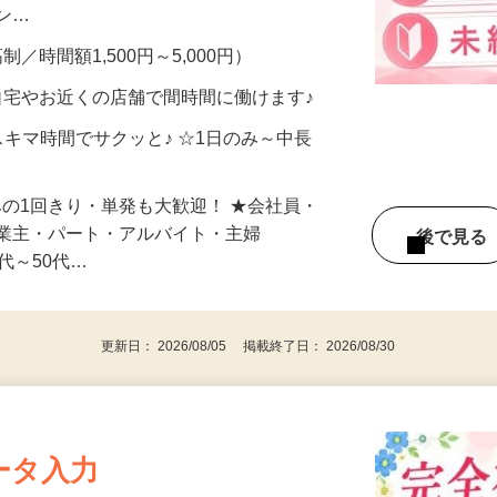
、美容モニターで解決できます♪ 気になる
メン…
制／時間額1,500円～5,000円）
自宅やお近くの店舗で間時間に働けます♪
スキマ時間でサクッと♪ ☆1日のみ～中長
みの1回きり・単発も大歓迎！ ★会社員・
事業主・パート・アルバイト・主婦
後で見
代～50代…
更新日： 2026/08/05 掲載終了日： 2026/08/30