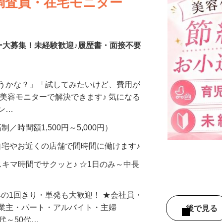
調査員・在宅モニター
ー大募集！未経験歓迎♪履歴書・面接不要
合うかな？」「試してみたいけど、費用が
、美容モニターで解決できます♪ 気になる
メン…
制／時間額1,500円～5,000円）
自宅やお近くの店舗で間時間に働けます♪
スキマ時間でサクッと♪ ☆1日のみ～中長
みの1回きり・単発も大歓迎！ ★会社員・