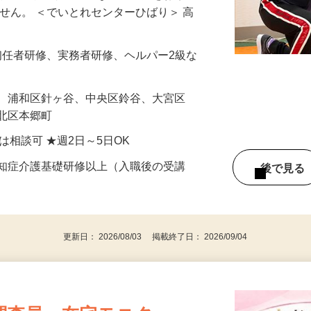
、リハビリのサポートなどの業務をお願い
ません。 ＜でいとれセンターひばり＞ 高
、初任者研修、実務者研修、ヘルパー2級な
袋、浦和区針ヶ谷、中央区鈴谷、大宮区
、北区本郷町
前後は相談可 ★週2日～5日OK
認知症介護基礎研修以上（入職後の受講
後で見
更新日： 2026/08/03 掲載終了日： 2026/09/04