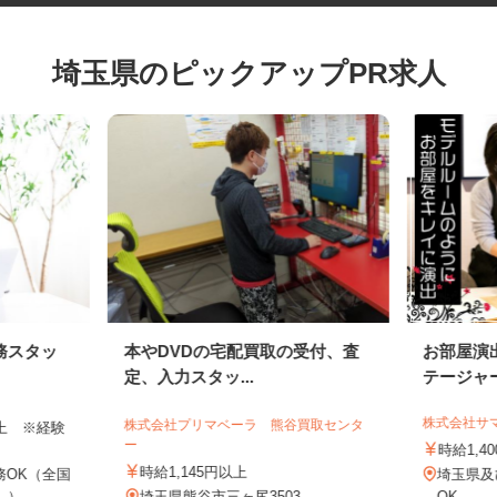
埼玉県のピックアップPR求人
務スタッ
本やDVDの宅配買取の受付、査
お部屋
定、入力スタッ...
テージ
株式会社
株式会社プリマベーラ 熊谷買取センタ
円以上 ※経験
ー
時給1
時給1,145円以上