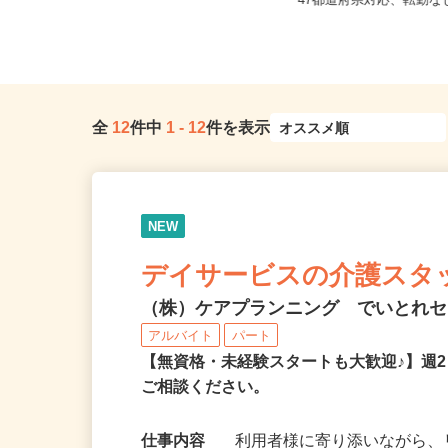
埼玉県及び近郊エリア ※直行直帰
全国どこからでも在宅勤
OK
47都道府県対応、転勤
全
12
件中
1
-
12
件を表示
NEW
デイサービスの介護スタ
（株）ケアプランニング でいとれ
アルバイト
パート
【無資格・未経験スタートも大歓迎♪】週
ご相談ください。