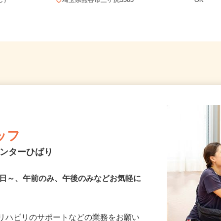
務OK（全国
埼玉県
なし）
埼玉県熊谷市三ヶ尻3503
OK
ッフ
センターひばり
2日～、午前のみ、午後のみなどお気軽に