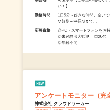
給与
時給1,500円以上（完全出来高
勤務地
埼玉県等【ご希望の地域でオ
い！】
勤務時間
1日5分～好きな時間、空い
や短期～中長期まで…
応募資格
◎PC・スマートフォンをお
◎未経験者大歓迎！ ◎20代
◎年齢不問
NEW
アンケートモニター（完