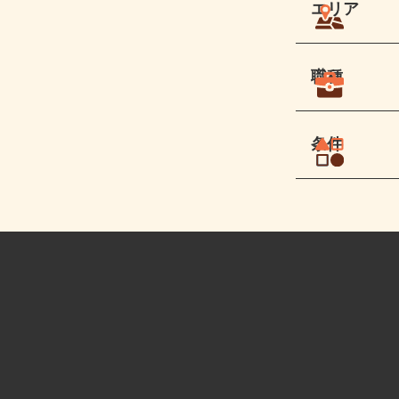
エリア
職種
条件