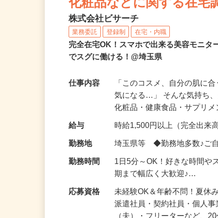
化粧品などに関する在宅
株式会社ビサーチ
業務委託
登録制
在宅・内職
完全在宅OK！スマホで出来る美容モニタ
でスグに働ける！@埼玉県
仕事内容
「このコスメ、自分の肌に
気になる…」 そんな気持ち
化粧品・健康食品・サプリ
給与
時給1,500円以上（完全出来高
勤務地
埼玉県等 ◆勤務地多数♪ご
勤務時間
1日5分～OK！好きな時間や
期まで幅広く大歓迎♪…
応募資格
未経験OK＆年齢不問！夏休