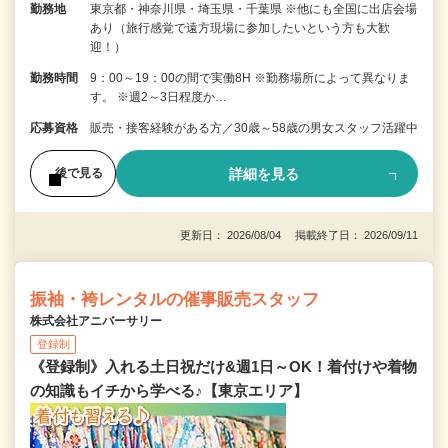
勤務地
東京都・神奈川県・埼玉県・千葉県 ※他にも全国に出店会場
あり（旅行感覚で遠方現場に参加したいという方も大歓
迎！）
勤務時間
9：00～19：00の間で実働8H ※勤務場所によって異なりま
す。 ※週2～3日程度か…
応募資格
販売・接客経験がある方／30歳～58歳の男女スタッフ活躍中
詳細を見る
後で見る
更新日： 2026/08/04 掲載終了日： 2026/09/11
振袖・袴レンタルの催事販売スタッフ
株式会社アニバーサリー
登録制
《登録制》入れる土日祝だけ&週1日～OK！着付けや着物
の知識もイチから学べる♪【東京エリア】