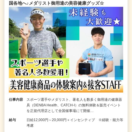
国各地へ♪メダリスト御用達の美容健康グッズ☆
仕事内容
スポーツ選手やメダリスト、著名人も数多く御用達の健康器
具（DENBA Health、CATCH-I）の無料体験＆販売イベント
を正規代理店として全国催事場にて開催…
給与
日給12,000円～20,000円＋インセンティブ ※経験・能力等
考慮