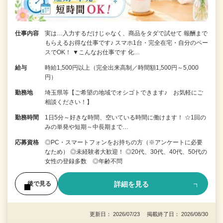
仕事内容
実は…入力するだけじゃなく、商品をタダで試せて 報酬まで
もらえるお得な仕事です♪ スマホ1台・完全在宅・自分のペー
スでOK！ ▼こんなお仕事です 化…
給与
時給1,500円以上（完全出来高制／時間額1,500円～5,000
円）
勤務地
埼玉県等【ご希望の地域でオシゴトできます♪ お気軽にご
相談ください！】
勤務時間
1日5分～好きな時間、空いている時間に働けます！ ☆1回の
みの単発や短期～中長期まで…
応募資格
◎PC・スマートフォンをお持ちの方（※アンケートに必要
なため） ◎未経験者大歓迎！ ◎20代、30代、40代、50代の
女性の登録多数 ◎年齢不問
詳細を見る
後で見る
更新日： 2026/07/23 掲載終了日： 2026/08/30