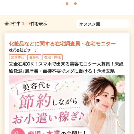
7
1
-
7
全
件中
件を表示
化粧品などに関する在宅調査員・在宅モニター
株式会社ビサーチ
業務委託
登録制
在宅・内職
完全在宅OK！スマホで出来る美容モニター大募集！未経
験歓迎♪履歴書・面接不要でスグに働ける！@埼玉県