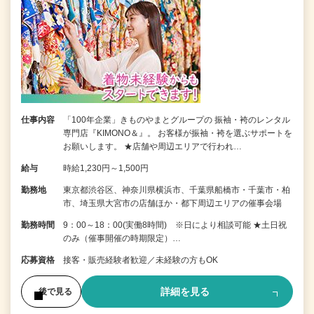
仕事内容
「100年企業」きものやまとグループの 振袖・袴のレンタル
専門店『KIMONO＆』。 お客様が振袖・袴を選ぶサポートを
お願いします。 ★店舗や周辺エリアで行われ…
給与
時給1,230円～1,500円
勤務地
東京都渋谷区、神奈川県横浜市、千葉県船橋市・千葉市・柏
市、埼玉県大宮市の店舗ほか・都下周辺エリアの催事会場
勤務時間
9：00～18：00(実働8時間) ※日により相談可能 ★土日祝
のみ（催事開催の時期限定）…
応募資格
接客・販売経験者歓迎／未経験の方もOK
詳細を見る
後で見る