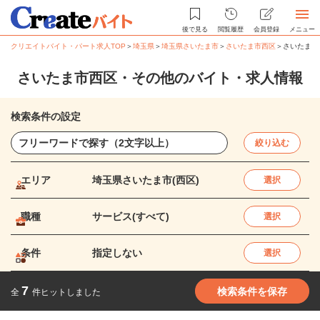
後で見る
閲覧履歴
会員登録
メニュー
クリエイトバイト・パート求人TOP
＞
埼玉県
＞
埼玉県さいたま市
＞
さいたま市西区
＞
さいたま市
さいたま市西区・その他のバイト・求人情報
検索条件の設定
絞り込む
エリア
埼玉県さいたま市(西区)
選択
職種
サービス(すべて)
選択
条件
指定しない
選択
7
検索条件を保存
全
件ヒットしました