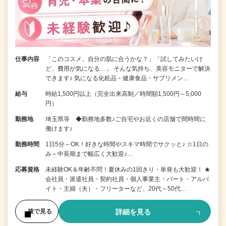
仕事内容
「このコスメ、自分の肌に合うかな？」「試してみたいけ
ど、費用が気になる…」 そんな気持ち、美容モニターで解決
できます♪ 気になる化粧品・健康食品・サプリメン…
給与
時給1,500円以上（完全出来高制／時間額1,500円～5,000
円）
勤務地
埼玉県等 ◆勤務地多数♪ご自宅やお近くの店舗で間時間に
働けます♪
勤務時間
1日5分～OK！好きな時間やスキマ時間でサクッと♪ ☆1日の
み～中長期まで幅広く大歓迎♪…
応募資格
未経験OK＆年齢不問！夏休みの1回きり・単発も大歓迎！ ★
会社員・派遣社員・契約社員・個人事業主・パート・アルバ
イト・主婦（夫）・フリーターなど、20代～50代…
詳細を見る
後で見る