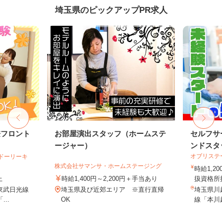
埼玉県のピックアップPR求人
兼フロント
お部屋演出スタッフ（ホームステ
セルフサ
ージャー）
ンドスタ
オブリステ
テルドーリーキ
株式会社サマンサ・ホームステージング
時給1,
上
時給1,400円～2,200円＋手当あり
扱資格所持
（東武日光線
埼玉県及び近郊エリア ※直行直帰
埼玉県川越
..
OK
線「本川越