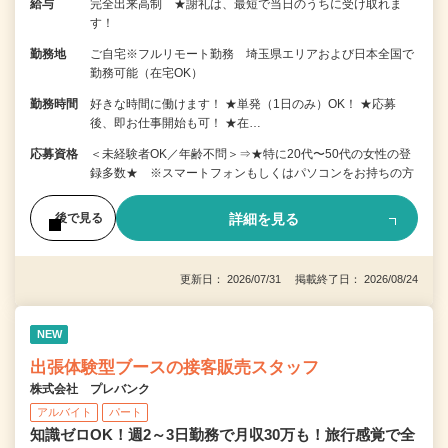
給与
完全出来高制 ★謝礼は、最短で当日のうちに受け取れま
す！
勤務地
ご自宅※フルリモート勤務 埼玉県エリアおよび日本全国で
勤務可能（在宅OK）
勤務時間
好きな時間に働けます！ ★単発（1日のみ）OK！ ★応募
後、即お仕事開始も可！ ★在…
応募資格
＜未経験者OK／年齢不問＞⇒★特に20代〜50代の女性の登
録多数★ ※スマートフォンもしくはパソコンをお持ちの方
詳細を見る
後で見る
更新日： 2026/07/31 掲載終了日： 2026/08/24
NEW
出張体験型ブースの接客販売スタッフ
株式会社 プレバンク
アルバイト
パート
知識ゼロOK！週2～3日勤務で月収30万も！旅行感覚で全