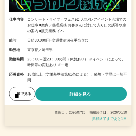
仕事内容
コンサート・ライブ・フェスetc 人気×レアイベント会場での
お仕事 ■案内／整理業務 お客さんに対して入り口の誘導や席
の案内 ■販売業務 イベ…
給与
日給30,000円+交通費※深夜手当含む
勤務地
東京都／埼玉県
勤務時間
23：00～翌23：00の間（休憩あり） ※イベントによって、
時間帯の変動あり ※一定…
応募資格
18歳以上（労働基準法第61条による）、経験・学歴は一切不
問
詳細を見る
後で見る
更新日： 2026/07/13 掲載終了日： 2026/08/10
掲載終了まであと1日