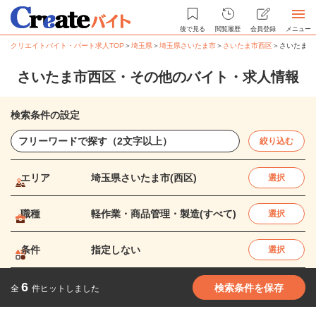
後で見る
閲覧履歴
会員登録
メニュー
クリエイトバイト・パート求人TOP
＞
埼玉県
＞
埼玉県さいたま市
＞
さいたま市西区
＞
さいたま市
さいたま市西区・その他のバイト・求人情報
検索条件の設定
絞り込む
エリア
埼玉県さいたま市(西区)
選択
職種
軽作業・商品管理・製造(すべて)
選択
条件
指定しない
選択
6
検索条件を保存
全
件ヒットしました