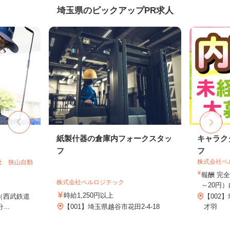
埼玉県のピックアップPR求人
紙製什器の倉庫内フォークスタッ
キャラク
フ
フ
株式会社ベ
社 狭山自動
報酬 完全
株式会社ベルロジテック
～20円）
時給1,250円以上
1（西武鉄道
【002
..
【001】埼玉県越谷市花田2-4-18
才羽