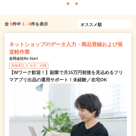
6
1
-
6
全
件中
件を表示
ネットショップのデータ入力・商品登録および発
送軽作業
合同会社Re Start
業務委託
在宅・内職
【Wワーク歓迎！】副業で月15万円前後を見込めるフリ
マアプリ出品の運用サポート！未経験／在宅OK