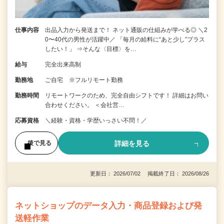
仕事内容
出品入力から発送まで！ ネット通販の仕組みが学べる◎ ＼2
0〜40代の男性が活躍中／ 「毎月の給料に“あと少し”プラス
したい！」 ⇒そんな〈目標〉を…
給与
完全出来高制
勤務地
ご自宅 ※フルリモート勤務
勤務時間
リモートワークのため、完全自由シフトです！ 詳細はお問い
合わせください。 ＜会社営…
応募資格
＼経験・資格・学歴いっさい不問！／
詳細を見る
後で見る
更新日： 2026/07/02 掲載終了日： 2026/08/26
ネットショップのデータ入力・商品登録および発
送軽作業