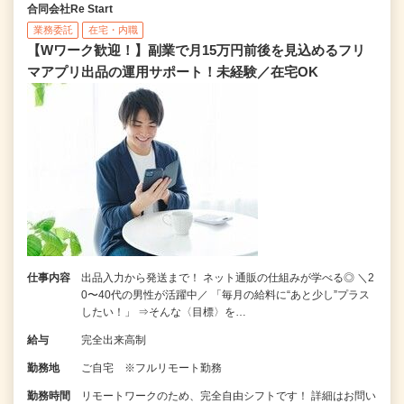
合同会社Re Start
業務委託
在宅・内職
【Wワーク歓迎！】副業で月15万円前後を見込めるフリ
マアプリ出品の運用サポート！未経験／在宅OK
仕事内容
出品入力から発送まで！ ネット通販の仕組みが学べる◎ ＼2
0〜40代の男性が活躍中／ 「毎月の給料に“あと少し”プラス
したい！」 ⇒そんな〈目標〉を…
給与
完全出来高制
勤務地
ご自宅 ※フルリモート勤務
勤務時間
リモートワークのため、完全自由シフトです！ 詳細はお問い