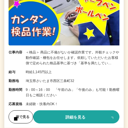
仕事内容
＜検品＞ 商品に不備がないか確認作業です。外観チェックや
動作確認・梱包をお任せします。依頼していただいたお客様
側で定められた検品基準に基づき「基準を満たしてい…
給与
時給1,145円以上
勤務地
埼玉県さいたま市西区三条町32
勤務時間
9：00～16：00 「午前のみ」「午後のみ」も可能！勤務曜
日もご相談ください
応募資格
未経験・扶養内OK！
詳細を見る
後で見る