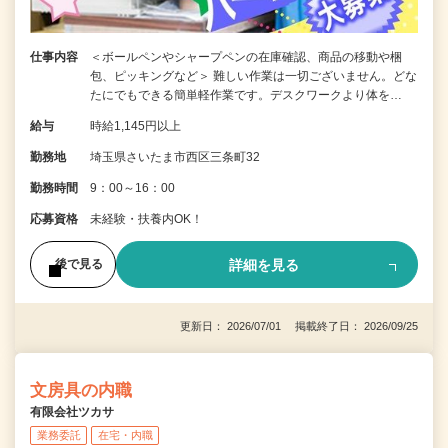
仕事内容
＜ボールペンやシャープペンの在庫確認、商品の移動や梱
包、ピッキングなど＞ 難しい作業は一切ございません。どな
たにでもできる簡単軽作業です。デスクワークより体を…
給与
時給1,145円以上
勤務地
埼玉県さいたま市西区三条町32
勤務時間
9：00～16：00
応募資格
未経験・扶養内OK！
詳細を見る
後で見る
更新日： 2026/07/01 掲載終了日： 2026/09/25
文房具の内職
有限会社ツカサ
業務委託
在宅・内職