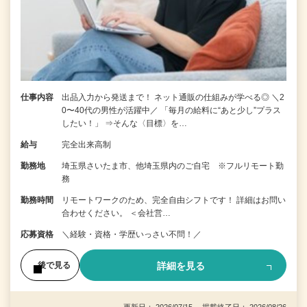
仕事内容
出品入力から発送まで！ ネット通販の仕組みが学べる◎ ＼2
0〜40代の男性が活躍中／ 「毎月の給料に“あと少し”プラス
したい！」 ⇒そんな〈目標〉を…
給与
完全出来高制
勤務地
埼玉県さいたま市、他埼玉県内のご自宅 ※フルリモート勤
務
勤務時間
リモートワークのため、完全自由シフトです！ 詳細はお問い
合わせください。 ＜会社営…
応募資格
＼経験・資格・学歴いっさい不問！／
詳細を見る
後で見る