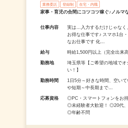
株式会社リアル・フェイス
業務委託
登録制
在宅・内職
家事・育児の合間にコツコツ稼ぐ♪ノルマ
仕事内容
実は…入力するだけじゃなく
お得な仕事です♪ スマホ1台
なお仕事です 化…
給与
時給1,500円以上（完全出来高
勤務地
埼玉県等【ご希望の地域でオ
い！】
勤務時間
1日5分～好きな時間、空い
や短期～中長期まで…
応募資格
◎PC・スマートフォンをお
◎未経験者大歓迎！ ◎20代
◎年齢不問