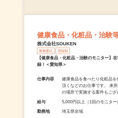
健康食品・化粧品・治験
株式会社SOUKEN
業務委託
登録制
【健康食品・化粧品・治験のモニター】
録！＜愛知県＞
仕事内容
健康食品を食べたり化粧品
頂くなどのお仕事です。 来
の場所で実施する案件もご
給与
5,000円以上（1回のモニ