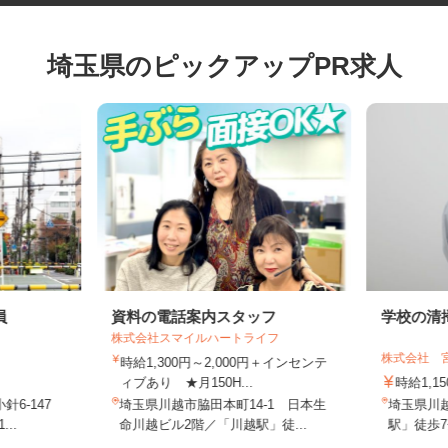
埼玉県のピックアップPR求人
員
資料の電話案内スタッフ
学校の
株式会社スマイルハートライフ
株式会社
時給1,300円～2,000円＋インセンテ
ィブあり ★月150H...
時給1,
針6-147
埼玉県川越市脇田本町14-1 日本生
埼玉県
...
命川越ビル2階／「川越駅」徒...
駅」徒歩