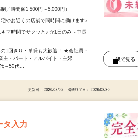
メン…
制／時間額1,500円～5,000円）
自宅やお近くの店舗で間時間に働けます♪
スキマ時間でサクッと♪ ☆1日のみ～中長
みの1回きり・単発も大歓迎！ ★会社員・
事業主・パート・アルバイト・主婦
後で見
代～50代…
更新日： 2026/08/05 掲載終了日： 2026/08/30
ータ入力