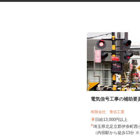
学校の清掃スタッフ
電気信号工事の補助要
株式会社 宮下ビルサービス 川口本社
有限会社 青信工業
時給1,150円
日給13,000円以上
埼玉県川越市西小仙波町（「本川越
埼玉県北足立郡伊奈町西小
駅」徒歩7分、「川越駅」徒歩10...
（内宿駅から徒歩13分 ※1