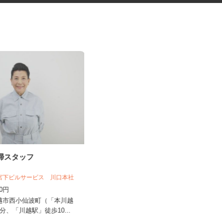
清掃スタッフ
電気信号工事の補助要員
 宮下ビルサービス 川口本社
有限会社 青信工業
150円
日給13,000円以上
川越市西小仙波町（「本川越
埼玉県北足立郡伊奈町西小針6-147
7分、「川越駅」徒歩10...
（内宿駅から徒歩13分 ※1...