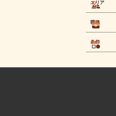
エリア
職種
条件