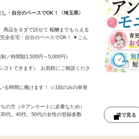
なし・自分のペースでOK！〈埼玉県〉
、商品をタダで試せて 報酬までもらえる
・完全在宅・自分のペースでOK！ ▼こん
制／時間額1,500円～5,000円）
シゴトできます♪ お気軽にご相談くださ
ている時間に働けます！ ☆1回のみの単発
持ちの方（※アンケートに必要なため）
、30代、40代、50代の女性の登録多数
後で見