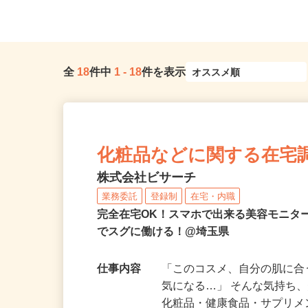
全
18
件中
1
-
18
件を表示
化粧品などに関する在宅
株式会社ビサーチ
業務委託
登録制
在宅・内職
完全在宅OK！スマホで出来る美容モニタ
でスグに働ける！@埼玉県
仕事内容
「このコスメ、自分の肌に
気になる…」 そんな気持ち