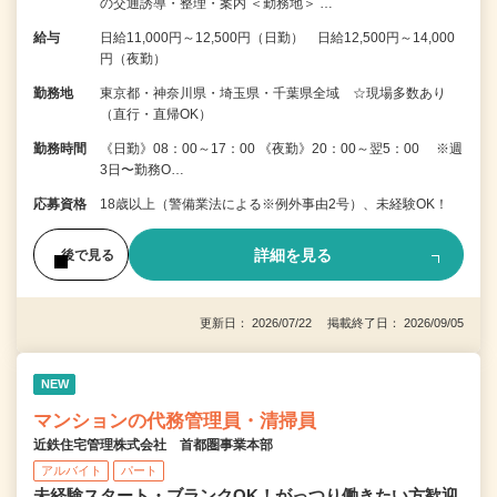
の交通誘導・整理・案内 ＜勤務地＞ …
給与
日給11,000円～12,500円（日勤） 日給12,500円～14,000
円（夜勤）
勤務地
東京都・神奈川県・埼玉県・千葉県全域 ☆現場多数あり
（直行・直帰OK）
勤務時間
《日勤》08：00～17：00 《夜勤》20：00～翌5：00 ※週
3日〜勤務O…
応募資格
18歳以上（警備業法による※例外事由2号）、未経験OK！
詳細を見る
後で見る
更新日： 2026/07/22 掲載終了日： 2026/09/05
NEW
マンションの代務管理員・清掃員
近鉄住宅管理株式会社 首都圏事業本部
アルバイト
パート
未経験スタート・ブランクOK！がっつり働きたい方歓迎