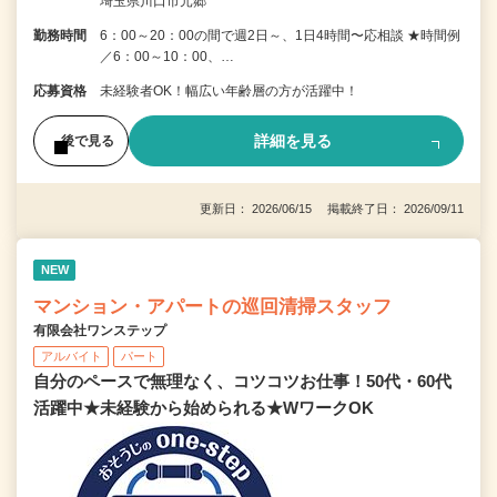
埼玉県川口市元郷
勤務時間
6：00～20：00の間で週2日～、1日4時間〜応相談 ★時間例
／6：00～10：00、…
応募資格
未経験者OK！幅広い年齢層の方が活躍中！
詳細を見る
後で見る
更新日： 2026/06/15 掲載終了日： 2026/09/11
NEW
マンション・アパートの巡回清掃スタッフ
有限会社ワンステップ
アルバイト
パート
自分のペースで無理なく、コツコツお仕事！50代・60代
活躍中★未経験から始められる★WワークOK