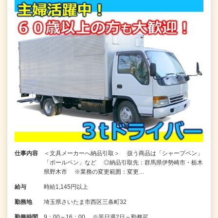
仕事内容
＜文具メーカーへ納品引取＞ 扱う商品は「シャープペン」
「ボールペン」など ◎納品引取先：群馬県伊勢崎市・栃木
県野木市 ※業務の変更範囲：変更…
給与
時給1,145円以上
勤務地
埼玉県さいたま市西区三条町32
勤務時間
9：00～16：00 ※平日週2日～勤務可