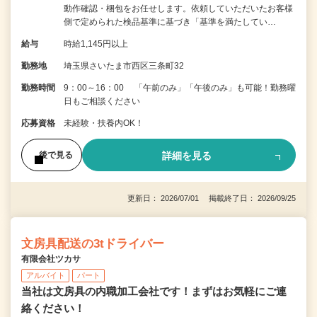
動作確認・梱包をお任せします。依頼していただいたお客様
側で定められた検品基準に基づき「基準を満たしてい…
給与
時給1,145円以上
勤務地
埼玉県さいたま市西区三条町32
勤務時間
9：00～16：00 「午前のみ」「午後のみ」も可能！勤務曜
日もご相談ください
応募資格
未経験・扶養内OK！
詳細を見る
後で見る
更新日： 2026/07/01 掲載終了日： 2026/09/25
文房具配送の3tドライバー
有限会社ツカサ
アルバイト
パート
当社は文房具の内職加工会社です！まずはお気軽にご連
絡ください！