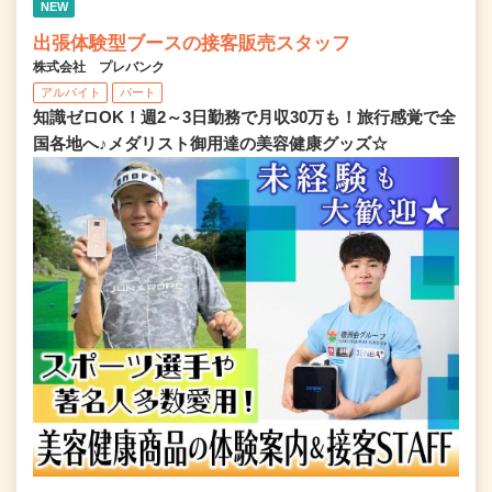
NEW
出張体験型ブースの接客販売スタッフ
株式会社 プレバンク
アルバイト
パート
知識ゼロOK！週2～3日勤務で月収30万も！旅行感覚で全
国各地へ♪メダリスト御用達の美容健康グッズ☆