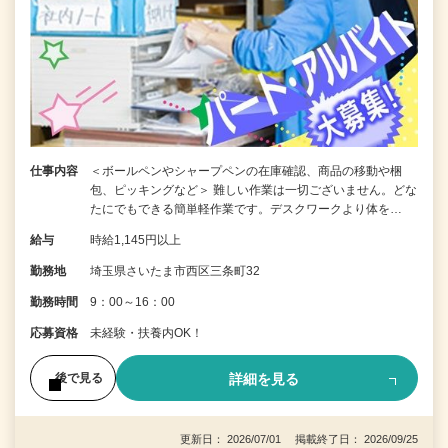
仕事内容
＜ボールペンやシャープペンの在庫確認、商品の移動や梱
包、ピッキングなど＞ 難しい作業は一切ございません。どな
たにでもできる簡単軽作業です。デスクワークより体を…
給与
時給1,145円以上
勤務地
埼玉県さいたま市西区三条町32
勤務時間
9：00～16：00
応募資格
未経験・扶養内OK！
詳細を見る
後で見る
更新日： 2026/07/01 掲載終了日： 2026/09/25