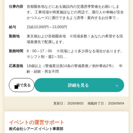
仕事内容
首都圏各地などにある施設内の交通誘導警備をお願いしま
す。 工事現場や商業施設などの周辺で、通行人や車輌が安全
かつスムーズに通行できるよう誘導・案内するお仕事で…
給与
日給10,000円～13,000円
勤務地
東京都および首都圏各地 ※現場多数！あなたの希望する現
場最優先で配属します。
勤務時間
8：00～17：00 ※現場により多少異なる場合があります。
※シフト制・週2～3日…
応募資格
18歳以上（警備業法第14条の警備業務／例外事由2号） 年
齢・経験・男女不問
詳細を見る
後で見る
更新日： 2026/08/03 掲載終了日： 2026/09/04
イベントの運営サポート
株式会社シアーズ イベント事業部