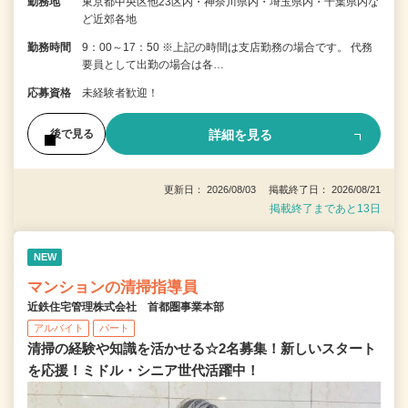
勤務地
東京都中央区他23区内・神奈川県内・埼玉県内・千葉県内な
ど近郊各地
勤務時間
9：00～17：50 ※上記の時間は支店勤務の場合です。 代務
要員として出勤の場合は各…
応募資格
未経験者歓迎！
詳細を見る
後で見る
更新日： 2026/08/03 掲載終了日： 2026/08/21
掲載終了まであと13日
NEW
マンションの清掃指導員
近鉄住宅管理株式会社 首都圏事業本部
アルバイト
パート
清掃の経験や知識を活かせる☆2名募集！新しいスタート
を応援！ミドル・シニア世代活躍中！