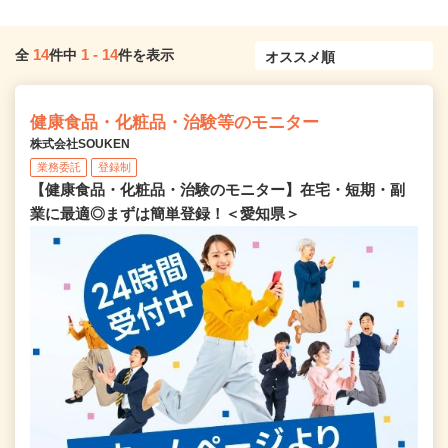
14
1
-
14
全
件中
件を表示
健康食品・化粧品・治験等のモニター
株式会社SOUKEN
業務委託
登録制
【健康食品・化粧品・治験のモニター】在宅・短期・副
業に最適◎まずは簡単登録！＜愛知県＞