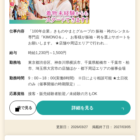
仕事内容
「100年企業」きものやまとグループの 振袖・袴のレンタル
専門店『KIMONO＆』。 お客様が振袖・袴を選ぶサポートを
お願いします。 ★店舗や周辺エリアで行われ…
給与
時給1,230円～1,500円
勤務地
東京都渋谷区、神奈川県横浜市、千葉県船橋市・千葉市・柏
市、埼玉県大宮市の店舗ほか・都下周辺エリアの催事会場
勤務時間
9：00～18：00(実働8時間) ※日により相談可能 ★土日祝
のみ（催事開催の時期限定）…
応募資格
接客・販売経験者歓迎／未経験の方もOK
詳細を見る
後で見る
更新日： 2026/03/27 掲載終了日： 2027/03/05