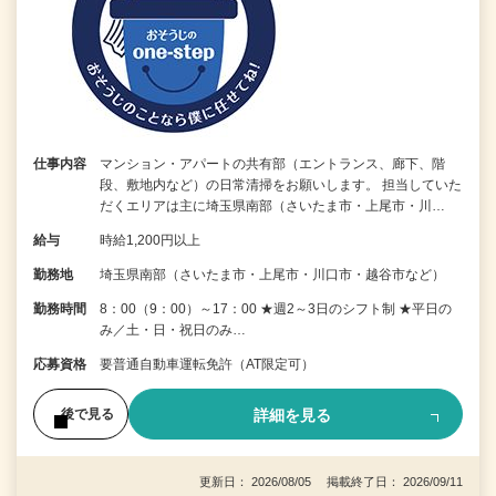
仕事内容
マンション・アパートの共有部（エントランス、廊下、階
段、敷地内など）の日常清掃をお願いします。 担当していた
だくエリアは主に埼玉県南部（さいたま市・上尾市・川…
給与
時給1,200円以上
勤務地
埼玉県南部（さいたま市・上尾市・川口市・越谷市など）
勤務時間
8：00（9：00）～17：00 ★週2～3日のシフト制 ★平日の
み／土・日・祝日のみ…
応募資格
要普通自動車運転免許（AT限定可）
詳細を見る
後で見る
更新日： 2026/08/05 掲載終了日： 2026/09/11