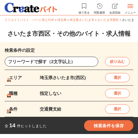
後で見る
閲覧履歴
会員登録
メニュー
クリエイトバイト・パート求人TOP
＞
埼玉県
＞
埼玉県さいたま市
＞
さいたま市西区
＞
さいたま市
さいたま市西区・その他のバイト・求人情報
検索条件の設定
絞り込む
エリア
埼玉県さいたま市(西区)
選択
職種
指定しない
選択
条件
交通費支給
選択
14
検索条件を保存
全
件ヒットしました