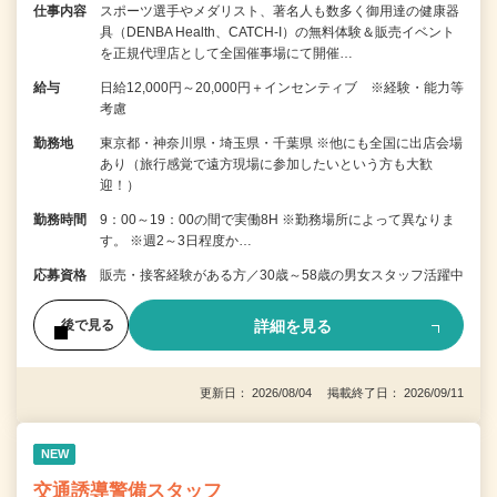
仕事内容
スポーツ選手やメダリスト、著名人も数多く御用達の健康器
具（DENBA Health、CATCH-I）の無料体験＆販売イベント
を正規代理店として全国催事場にて開催…
給与
日給12,000円～20,000円＋インセンティブ ※経験・能力等
考慮
勤務地
東京都・神奈川県・埼玉県・千葉県 ※他にも全国に出店会場
あり（旅行感覚で遠方現場に参加したいという方も大歓
迎！）
勤務時間
9：00～19：00の間で実働8H ※勤務場所によって異なりま
す。 ※週2～3日程度か…
応募資格
販売・接客経験がある方／30歳～58歳の男女スタッフ活躍中
詳細を見る
後で見る
更新日： 2026/08/04 掲載終了日： 2026/09/11
NEW
交通誘導警備スタッフ