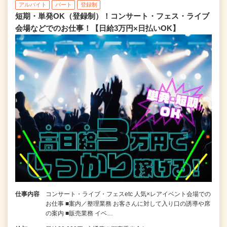
アルバイト
パート
登録制
短期・単発OK（登録制）！コンサート・フェス・ライブ
会場などでのお仕事！【日給3万円×日払いOK】
仕事内容
コンサート・ライブ・フェスetc 人気×レアイベント会場での
お仕事 ■案内／整理業務 お客さんに対して入り口の誘導や席
の案内 ■販売業務 イベ…