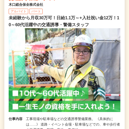
木口総合保全株式会社
アルバイト
パート
未経験から月収30万可！日給1.1万～+入社祝い金12万！1
0～60代活躍中の交通誘導・警備スタッフ
仕事内容
工事現場や駐車場などの交通誘導警備業務。 《具体的に
は……》 道路・イベント会場・駐車場などでの、車や歩行者