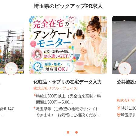
埼玉県のピックアップPR求人
員
化粧品・サプリの在宅データ入力
公共施設
株式会社リアル・フェイス
時給1,500円以上（完全出来高制／時
株式会社宮
間額1,500円～5,00...
時給1,3
6-147
埼玉県等【ご希望の地域でオシゴト
..
できます♪ お気軽にご相談くださ...
埼玉県