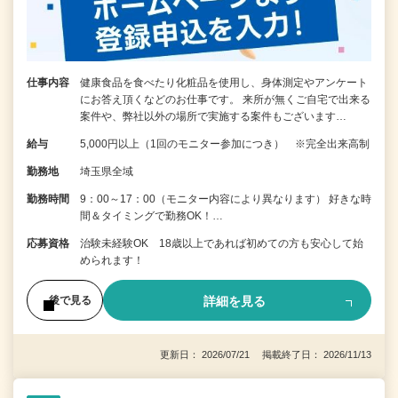
仕事内容
健康食品を食べたり化粧品を使用し、身体測定やアンケート
にお答え頂くなどのお仕事です。 来所が無くご自宅で出来る
案件や、弊社以外の場所で実施する案件もございます…
給与
5,000円以上（1回のモニター参加につき） ※完全出来高制
勤務地
埼玉県全域
勤務時間
9：00～17：00（モニター内容により異なります） 好きな時
間＆タイミングで勤務OK！…
応募資格
治験未経験OK 18歳以上であれば初めての方も安心して始
められます！
詳細を見る
後で見る
更新日： 2026/07/21 掲載終了日： 2026/11/13