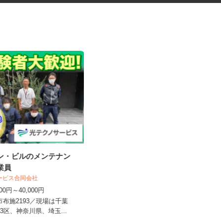
ョン・ビルのメンテナン
寄居町の商業施設での施設警備
作業員
スタッフ＜A32...
サービス合同会社
シンテイ警備株式会社 熊谷支社
,000円～40,000円
日給9,600円以上
柏市布施2193／現場は千葉
埼玉県寄居町内の商業施設 ※常駐