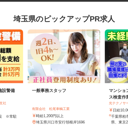
埼玉県のピックアップPR求人
施設警備
一般事務スタッフ
マンシ
ス検査
谷支社
光テクノ
有限会社 松尾車輌工業
日給10
時給1,200円以上
施設 ※常駐
千葉県