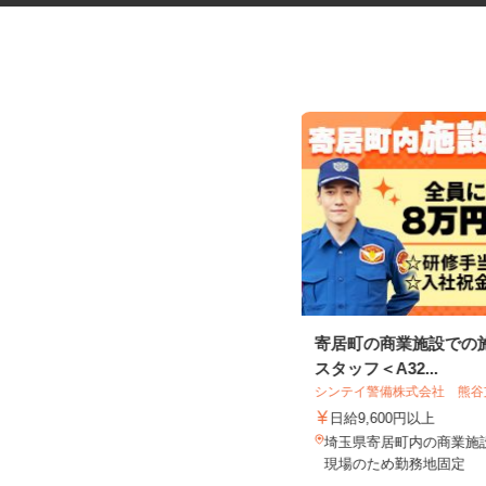
マンション・ビルのメンテナン
寄居町の商業施設での
ス検査作業員
スタッフ＜A32...
光テクノサービス合同会社
シンテイ警備株式会社 熊
日給10,000円～40,000円
日給9,600円以上
千葉県柏市布施2193／現場は千葉
埼玉県寄居町内の商業