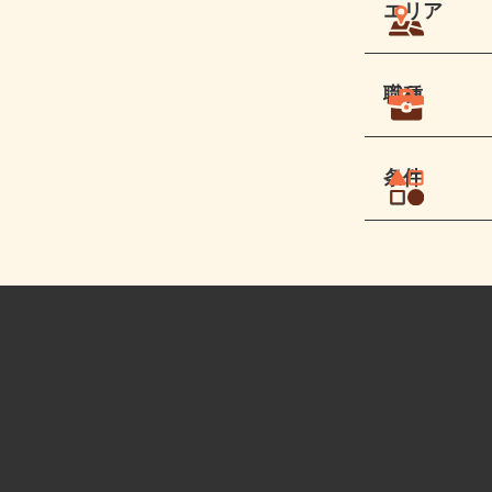
エリア
職種
条件