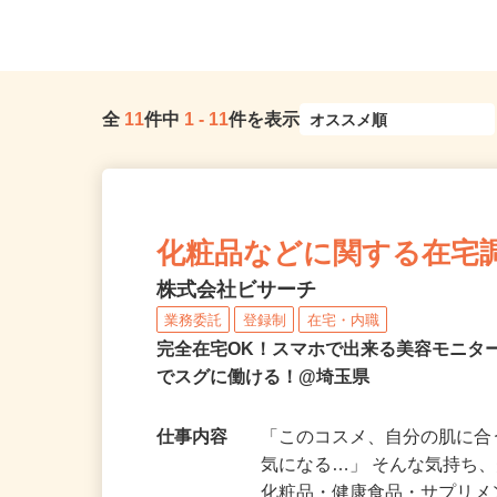
県、東京23区、神奈川県、埼玉...
現場のため勤務地固定
全
11
件中
1
-
11
件を表示
化粧品などに関する在宅
株式会社ビサーチ
業務委託
登録制
在宅・内職
完全在宅OK！スマホで出来る美容モニタ
でスグに働ける！@埼玉県
仕事内容
「このコスメ、自分の肌に
気になる…」 そんな気持ち