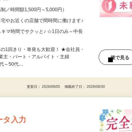
メン…
制／時間額1,500円～5,000円）
自宅やお近くの店舗で間時間に働けます♪
スキマ時間でサクッと♪ ☆1日のみ～中長
みの1回きり・単発も大歓迎！ ★会社員・
事業主・パート・アルバイト・主婦
後で見
代～50代…
更新日： 2026/08/05 掲載終了日： 2026/08/30
ータ入力