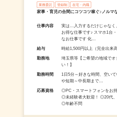
株式会社リアル・フェイス
業務委託
登録制
在宅・内職
家事・育児の合間にコツコツ稼ぐ♪ノルマ
仕事内容
実は…入力するだけじゃなく
お得な仕事です♪ スマホ1台
なお仕事です 化…
給与
時給1,500円以上（完全出来高
勤務地
埼玉県等【ご希望の地域でオ
い！】
勤務時間
1日5分～好きな時間、空い
や短期～中長期まで…
応募資格
◎PC・スマートフォンをお
◎未経験者大歓迎！ ◎20代
◎年齢不問