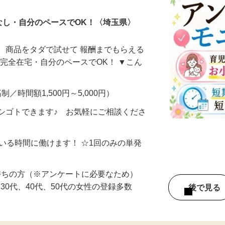
なし・自分のペースでOK！〈埼玉県〉
、商品をタダで試せて 報酬までもらえる
・完全在宅・自分のペースでOK！ ▼こん
制／時間額1,500円～5,000円）
シゴトできます♪ お気軽にご相談くださ
ている時間に働けます！ ☆1回のみの単発
持ちの方（※アンケートに必要なため）
、30代、40代、50代の女性の登録多数
後で見