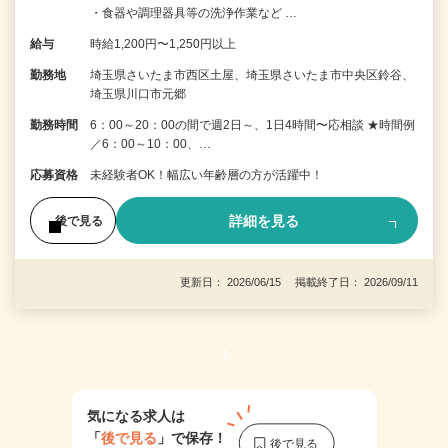
・食器や調理器具等の洗浄作業など …
給与
時給1,200円〜1,250円以上
勤務地
埼玉県さいたま市西区土屋、埼玉県さいたま市中央区鈴谷、
埼玉県川口市元郷
勤務時間
6：00～20：00の間で週2日～、1日4時間〜応相談 ★時間例
／6：00～10：00、…
応募資格
未経験者OK！幅広い年齢層の方が活躍中！
詳細を見る
後で見る
更新日： 2026/06/15 掲載終了日： 2026/09/11
1
気になる求人は
「
後で見る
」で保存！