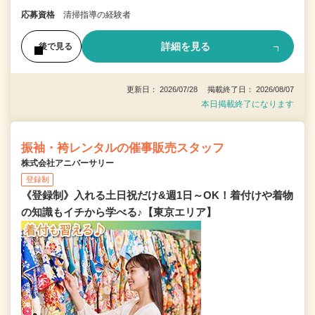
応募資格
清掃指導の経験者
詳細を見る
後で見る
更新日： 2026/07/28 掲載終了日： 2026/08/07
本日掲載終了になります
振袖・袴レンタルの催事販売スタッフ
株式会社アニバーサリー
登録制
《登録制》入れる土日祝だけ&週1日～OK！着付けや着物
の知識もイチから学べる♪【東京エリア】