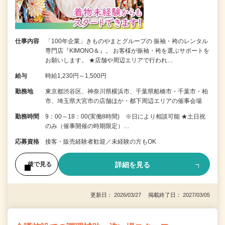
仕事内容
「100年企業」きものやまとグループの 振袖・袴のレンタル
専門店『KIMONO＆』。 お客様が振袖・袴を選ぶサポートを
お願いします。 ★店舗や周辺エリアで行われ…
給与
時給1,230円～1,500円
勤務地
東京都渋谷区、神奈川県横浜市、千葉県船橋市・千葉市・柏
市、埼玉県大宮市の店舗ほか・都下周辺エリアの催事会場
勤務時間
9：00～18：00(実働8時間) ※日により相談可能 ★土日祝
のみ（催事開催の時期限定）…
応募資格
接客・販売経験者歓迎／未経験の方もOK
詳細を見る
後で見る
更新日： 2026/03/27 掲載終了日： 2027/03/05