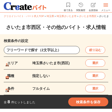
後で見る
閲覧履歴
会員登録
メニュー
クリエイトバイト・パート求人TOP
＞
埼玉県
＞
埼玉県さいたま市
＞
さいたま市西区
＞
さいたま市
さいたま市西区・その他のバイト・求人情報
検索条件の設定
絞り込む
エリア
埼玉県さいたま市(西区)
選択
職種
指定しない
選択
条件
フルタイム
選択
8
検索条件を保存
全
件ヒットしました