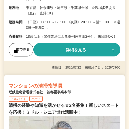
勤務地
東京都・神奈川県・埼玉県・千葉県全域 ☆現場多数あり
（直行・直帰OK）
勤務時間
《日勤》08：00～17：00 《夜勤》20：00～翌5：00 ※週
3日〜勤務O…
応募資格
18歳以上（警備業法による※例外事由2号）、未経験OK！
詳細を見る
後で見る
更新日： 2026/07/22 掲載終了日： 2026/09/05
マンションの清掃指導員
近鉄住宅管理株式会社 首都圏事業本部
アルバイト
パート
清掃の経験や知識を活かせる☆2名募集！新しいスタート
を応援！ミドル・シニア世代活躍中！