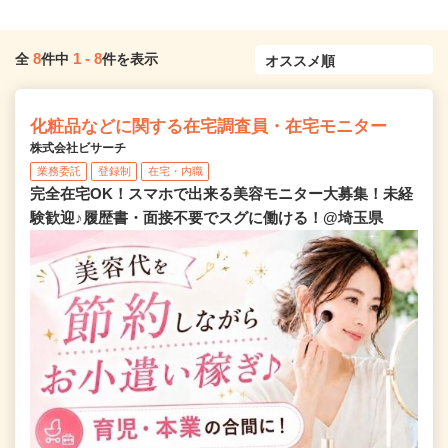
8
1
-
8
全
件中
件を表示
化粧品などに関する在宅調査員・在宅モニター
株式会社ビサーチ
業務委託
登録制
在宅・内職
完全在宅OK！スマホで出来る美容モニター大募集！未経
験歓迎♪履歴書・面接不要でスグに働ける！@埼玉県