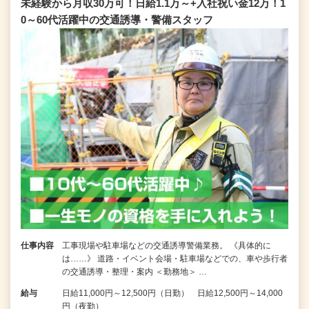
未経験から月収30万可！日給1.1万～+入社祝い金12万！1
0～60代活躍中の交通誘導・警備スタッフ
仕事内容
工事現場や駐車場などの交通誘導警備業務。 《具体的に
は……》 道路・イベント会場・駐車場などでの、車や歩行者
の交通誘導・整理・案内 ＜勤務地＞ …
給与
日給11,000円～12,500円（日勤） 日給12,500円～14,000
円（夜勤）