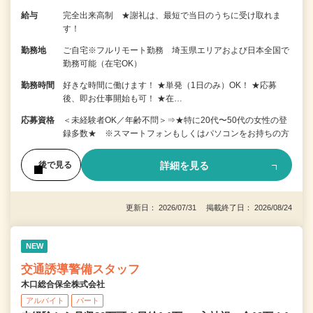
給与
完全出来高制 ★謝礼は、最短で当日のうちに受け取れま
す！
勤務地
ご自宅※フルリモート勤務 埼玉県エリアおよび日本全国で
勤務可能（在宅OK）
勤務時間
好きな時間に働けます！ ★単発（1日のみ）OK！ ★応募
後、即お仕事開始も可！ ★在…
応募資格
＜未経験者OK／年齢不問＞⇒★特に20代〜50代の女性の登
録多数★ ※スマートフォンもしくはパソコンをお持ちの方
詳細を見る
後で見る
更新日： 2026/07/31 掲載終了日： 2026/08/24
NEW
交通誘導警備スタッフ
木口総合保全株式会社
アルバイト
パート