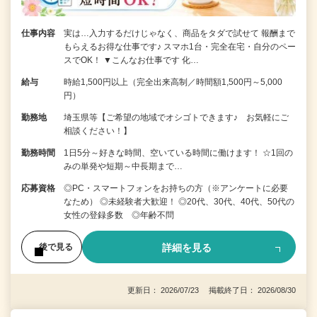
仕事内容
実は…入力するだけじゃなく、商品をタダで試せて 報酬まで
もらえるお得な仕事です♪ スマホ1台・完全在宅・自分のペー
スでOK！ ▼こんなお仕事です 化…
給与
時給1,500円以上（完全出来高制／時間額1,500円～5,000
円）
勤務地
埼玉県等【ご希望の地域でオシゴトできます♪ お気軽にご
相談ください！】
勤務時間
1日5分～好きな時間、空いている時間に働けます！ ☆1回の
みの単発や短期～中長期まで…
応募資格
◎PC・スマートフォンをお持ちの方（※アンケートに必要
なため） ◎未経験者大歓迎！ ◎20代、30代、40代、50代の
女性の登録多数 ◎年齢不問
詳細を見る
後で見る
更新日： 2026/07/23 掲載終了日： 2026/08/30