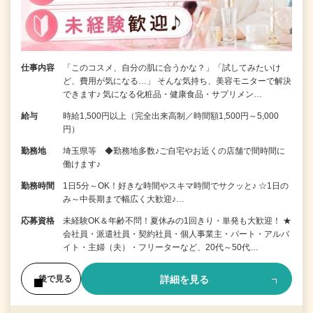
仕事内容
「このコスメ、自分の肌に合うかな？」「試してみたいけ
ど、費用が気になる…」 そんな気持ち、美容モニターで解決
できます♪ 気になる化粧品・健康食品・サプリメン…
給与
時給1,500円以上（完全出来高制／時間額1,500円～5,000
円）
勤務地
埼玉県等 ◆勤務地多数♪ご自宅やお近くの店舗で間時間に
働けます♪
勤務時間
1日5分～OK！好きな時間やスキマ時間でサクッと♪ ☆1日の
み～中長期まで幅広く大歓迎♪…
応募資格
未経験OK＆年齢不問！夏休みの1回きり・単発も大歓迎！ ★
会社員・派遣社員・契約社員・個人事業主・パート・アルバ
イト・主婦（夫）・フリーターなど、20代～50代…
詳細を見る
後で見る