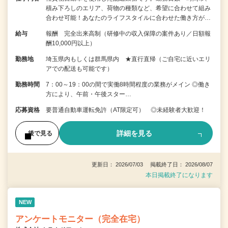
積み下ろしのエリア、荷物の種類など、希望に合わせて組み
合わせ可能！あなたのライフスタイルに合わせた働き方が…
給与
報酬 完全出来高制（研修中の収入保障の案件あり／日額報
酬10,000円以上）
勤務地
埼玉県内もしくは群馬県内 ★直行直帰（ご自宅に近いエリ
アでの配送も可能です）
勤務時間
7：00～19：00の間で実働8時間程度の業務がメイン ◎働き
方により、午前・午後スター…
応募資格
要普通自動車運転免許（AT限定可） ◎未経験者大歓迎！
詳細を見る
後で見る
更新日： 2026/07/03 掲載終了日： 2026/08/07
本日掲載終了になります
NEW
アンケートモニター（完全在宅）