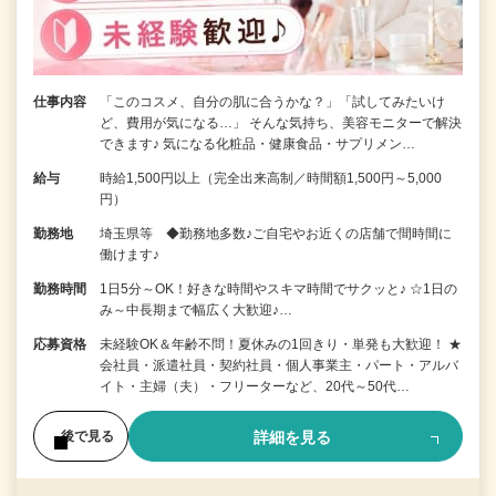
仕事内容
「このコスメ、自分の肌に合うかな？」「試してみたいけ
ど、費用が気になる…」 そんな気持ち、美容モニターで解決
できます♪ 気になる化粧品・健康食品・サプリメン…
給与
時給1,500円以上（完全出来高制／時間額1,500円～5,000
円）
勤務地
埼玉県等 ◆勤務地多数♪ご自宅やお近くの店舗で間時間に
働けます♪
勤務時間
1日5分～OK！好きな時間やスキマ時間でサクッと♪ ☆1日の
み～中長期まで幅広く大歓迎♪…
応募資格
未経験OK＆年齢不問！夏休みの1回きり・単発も大歓迎！ ★
会社員・派遣社員・契約社員・個人事業主・パート・アルバ
イト・主婦（夫）・フリーターなど、20代～50代…
詳細を見る
後で見る