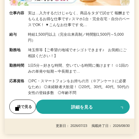
仕事内容
実は…入力するだけじゃなく、商品をタダで試せて 報酬まで
もらえるお得な仕事です♪ スマホ1台・完全在宅・自分のペー
スでOK！ ▼こんなお仕事です 化…
給与
時給1,500円以上（完全出来高制／時間額1,500円～5,000
円）
勤務地
埼玉県等【ご希望の地域でオシゴトできます♪ お気軽にご
相談ください！】
勤務時間
1日5分～好きな時間、空いている時間に働けます！ ☆1回の
みの単発や短期～中長期まで…
応募資格
◎PC・スマートフォンをお持ちの方（※アンケートに必要
なため） ◎未経験者大歓迎！ ◎20代、30代、40代、50代の
女性の登録多数 ◎年齢不問
詳細を見る
後で見る
更新日： 2026/07/23 掲載終了日： 2026/08/30