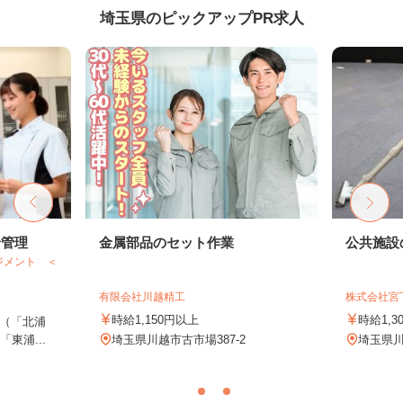
埼玉県のピックアップPR求人
給管理
金属部品のセット作業
公共施設
ジメント ＜
有限会社川越精工
株式会社宮
時給1,150円以上
時給1,3
（「北浦
東浦...
埼玉県川越市古市場387-2
埼玉県