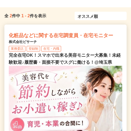
2
1
-
2
全
件中
件を表示
化粧品などに関する在宅調査員・在宅モニター
株式会社ビサーチ
業務委託
登録制
在宅・内職
完全在宅OK！スマホで出来る美容モニター大募集！未経
験歓迎♪履歴書・面接不要でスグに働ける！@埼玉県