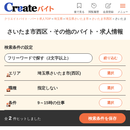
後で見る
閲覧履歴
会員登録
メニュー
クリエイトバイト・パート求人TOP
＞
埼玉県
＞
埼玉県さいたま市
＞
さいたま市西区
＞
さいたま市
さいたま市西区・その他のバイト・求人情報
検索条件の設定
絞り込む
エリア
埼玉県さいたま市(西区)
選択
職種
指定しない
選択
条件
9～15時の仕事
選択
2
検索条件を保存
全
件ヒットしました