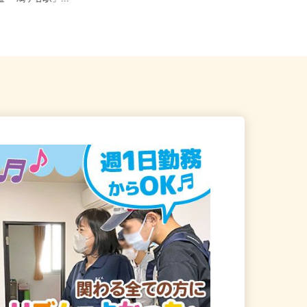
道 「鳩ヶ谷駅」...
埼玉県熊谷市三ヶ尻3503