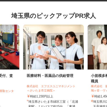
埼玉県のピックアップPR求人
の受付、査
医療材料・医薬品の供給管理
小規模
職員
株式会社 エフエスユニマネジメント
株式会社
＜さいたま市立病院＞
鳩ヶ谷・
谷買取センタ
時給1,230円以上
時給1
埼玉県さいたま市緑区三室（「北浦
埼玉県川