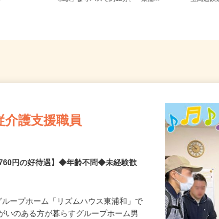
3
和駅」よりバスで約15分、「東浦...
玉高速鉄
従介護支援職員
8,760円の好待遇】◆年齢不問◆未経験歓
グループホーム「リズムハウス東浦和」で