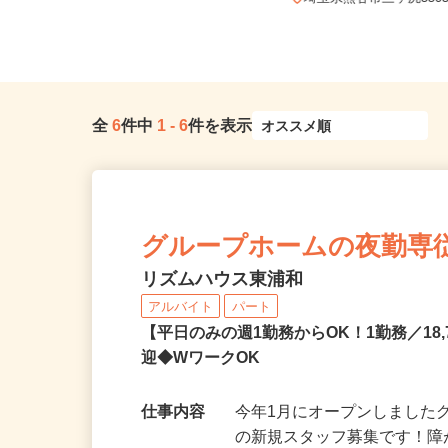
玉高速鉄道 「鳩ヶ谷駅」...
埼玉県熊谷市三ヶ尻350
全
6
件中
1
-
6
件を表示
グループホームの夜勤専
リズムハウス東浦和
アルバイト
パート
【平日のみの週1勤務からOK！1勤務／1
迎◆WワークOK
仕事内容
今年1月にオープンしました