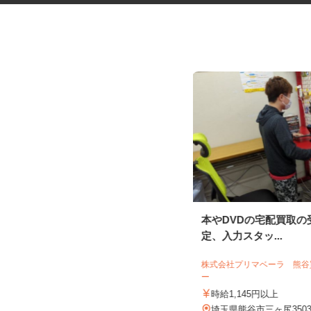
小規模多機能型居宅介護の施設
本やDVDの宅配買取
職員
定、入力スタッ...
株式会社 揚工舎／ヨウコーキャッスル
鳩ヶ谷・ヴィラ
株式会社プリマベーラ 熊
ー
時給1,450円 賃上げしました！！
時給1,145円以上
埼玉県川口市鳩ヶ谷本町3-24-8（ 埼