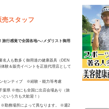
販売スタッフ
も！旅行感覚で全国各地へ♪メダリスト御用
著名人も数多く御用達の健康器具（DEN
-I）の無料体験＆販売イベントを正規代理店として
0円＋インセンティブ ※経験・能力等考慮
千葉県 ※他にも全国に出店会場あり（旅
たいという方も大歓迎！）