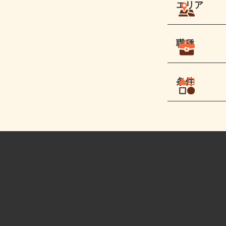
エリア
職種
条件