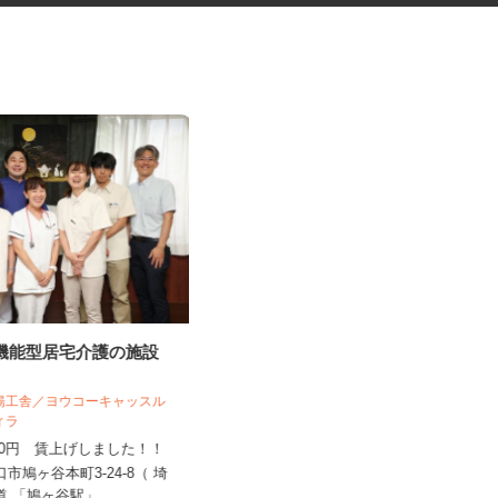
多機能型居宅介護の施設
本やDVDの宅配買取の受付、査
定、入力スタッ...
 揚工舎／ヨウコーキャッスル
ヴィラ
株式会社プリマベーラ 熊谷買取センタ
ー
,450円 賃上げしました！！
時給1,145円以上
口市鳩ヶ谷本町3-24-8（ 埼