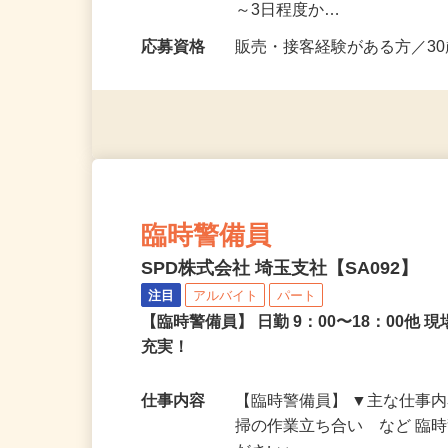
勤務時間
9：00～19：00の間で実働
～3日程度か…
応募資格
販売・接客経験がある方／3
臨時警備員
SPD株式会社 埼玉支社【SA092】
注目
アルバイト
パート
【臨時警備員】 日勤 9：00〜18：00
充実！