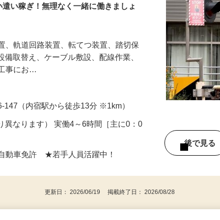
小遣い稼ぎ！無理なく一緒に働きましょ
装置、軌道回路装置、転てつ装置、踏切保
の設備取替え、ケーブル敷設、配線作業、
号工事にお…
147（内宿駅から徒歩13分 ※1km）
より異なります） 実働4～6時間［主に0：0
後で見
通自動車免許 ★若手人員活躍中！
更新日： 2026/06/19 掲載終了日： 2026/08/28