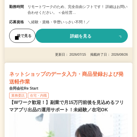
勤務時間
リモートワークのため、完全自由シフトです！ 詳細はお問い
合わせください。 ＜会社営…
応募資格
＼経験・資格・学歴いっさい不問！／
詳細を見る
後で見る
更新日： 2026/07/15 掲載終了日： 2026/08/26
ネットショップのデータ入力・商品登録および発
送軽作業
合同会社Re Start
業務委託
在宅・内職
【Wワーク歓迎！】副業で月15万円前後を見込めるフリ
マアプリ出品の運用サポート！未経験／在宅OK