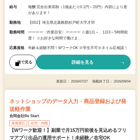
給与
報酬 完全出来高制（1個あたり0.1円～20円）内容により差
があります！
勤務地
【002】埼玉県北葛飾郡杉戸町大字才羽
勤務時間
ーーーー〈作業目安〉ーーーー ☆週1日～、1日3～5時間程
度！ ☆お好きな時間で働けま…
応募資格
年齢＆経験不問！WワークOK ※学生不可※ネイル応相談！
詳細を見る
後で見る
更新日： 2026/07/27 掲載終了日： 2026/09/04
ネットショップのデータ入力・商品登録および発
送軽作業
合同会社Re Start
業務委託
在宅・内職
【Wワーク歓迎！】副業で月15万円前後を見込めるフリ
マアプリ出品の運用サポート！未経験／在宅OK