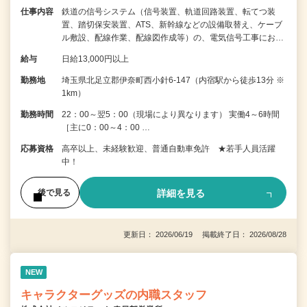
仕事内容
鉄道の信号システム（信号装置、軌道回路装置、転てつ装
置、踏切保安装置、ATS、新幹線などの設備取替え、ケーブ
ル敷設、配線作業、配線図作成等）の、電気信号工事にお…
給与
日給13,000円以上
勤務地
埼玉県北足立郡伊奈町西小針6-147（内宿駅から徒歩13分 ※
1km）
勤務時間
22：00～翌5：00（現場により異なります） 実働4～6時間
［主に0：00～4：00 …
応募資格
高卒以上、未経験歓迎、普通自動車免許 ★若手人員活躍
中！
詳細を見る
後で見る
更新日： 2026/06/19 掲載終了日： 2026/08/28
NEW
キャラクターグッズの内職スタッフ