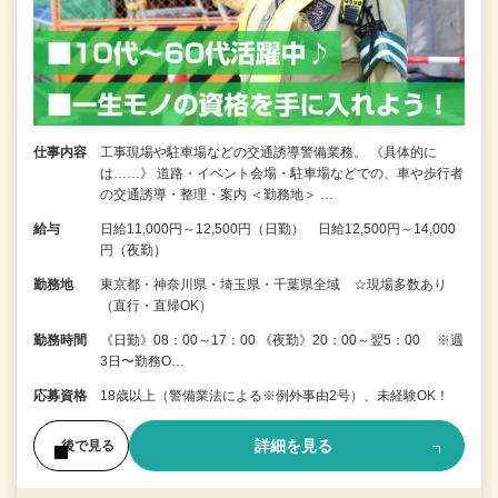
仕事内容
工事現場や駐車場などの交通誘導警備業務。 《具体的に
は……》 道路・イベント会場・駐車場などでの、車や歩行者
の交通誘導・整理・案内 ＜勤務地＞ …
給与
日給11,000円～12,500円（日勤） 日給12,500円～14,000
円（夜勤）
勤務地
東京都・神奈川県・埼玉県・千葉県全域 ☆現場多数あり
（直行・直帰OK）
勤務時間
《日勤》08：00～17：00 《夜勤》20：00～翌5：00 ※週
3日〜勤務O…
応募資格
18歳以上（警備業法による※例外事由2号）、未経験OK！
詳細を見る
後で見る