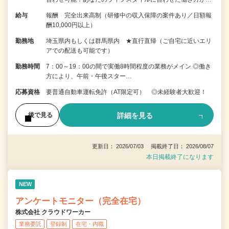
給与
報酬 完全出来高制（研修中の収入保障の案件あり／日額報
酬10,000円以上）
勤務地
埼玉県内もしくは群馬県内 ★直行直帰（ご自宅に近いエリ
アでの配送も可能です）
勤務時間
7：00～19：00の間で実働8時間程度の業務がメイン ◎働き
方により、午前・午後スター…
応募資格
要普通自動車運転免許（AT限定可） ◎未経験者大歓迎！
詳細を見る
後で見る
更新日： 2026/07/03 掲載終了日： 2026/08/07
本日掲載終了になります
NEW
アンケートモニター（完全在宅）
株式会社 クラウドワーカー
業務委託
登録制
在宅・内職