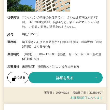
仕事内容
マンションの清掃のお仕事です。 さいたま市南区別所7丁
目。 JR「武蔵浦和駅」徒歩4分と、駅チカのマンション勤
務。 ご家庭の家事の延長上のようなお…
給与
時給1,250円
勤務地
埼玉県さいたま市南区別所7丁目/JR埼京線・武蔵野線「武蔵
浦和駅」より徒歩4分
勤務時間
【時間】 8：00～12：00 【勤務】 月・火・水・木・金の週
5日勤務 ※祝…
応募資格
未経験OK ※簡単なパソコン操作出来る方
詳細を見る
後で見る
更新日： 2026/07/29 掲載終了日： 2026/08/07
本日掲載終了になります