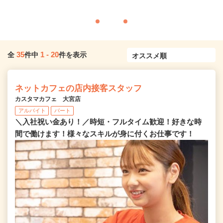
35
1
-
20
全
件中
件を表示
ネットカフェの店内接客スタッフ
カスタマカフェ 大宮店
アルバイト
パート
＼入社祝い金あり！／時短・フルタイム歓迎！好きな時
間で働けます！様々なスキルが身に付くお仕事です！