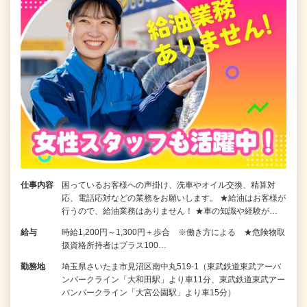
仕事内容
困っているお客様への声掛け、洗車やオイル交換、精算対
応、電話応対などの業務をお願いします。 ★給油はお客様が
行うので、給油業務はありません！ ★車の知識や経験が…
給与
時給1,200円～1,300円＋歩合 ※働き方による ★危険物取
扱資格所持者はプラス100…
勤務地
埼玉県さいたま市見沼区南中丸519-1（東武鉄道東武アーバ
ンパークライン「大和田駅」より車11分、東武鉄道東武アー
バンパークライン「大宮公園駅」より車15分）