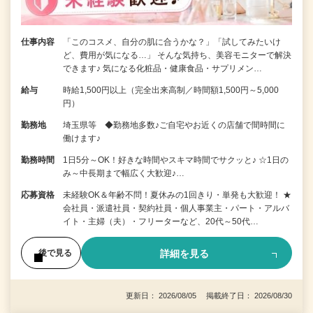
仕事内容
「このコスメ、自分の肌に合うかな？」「試してみたいけ
ど、費用が気になる…」 そんな気持ち、美容モニターで解決
できます♪ 気になる化粧品・健康食品・サプリメン…
給与
時給1,500円以上（完全出来高制／時間額1,500円～5,000
円）
勤務地
埼玉県等 ◆勤務地多数♪ご自宅やお近くの店舗で間時間に
働けます♪
勤務時間
1日5分～OK！好きな時間やスキマ時間でサクッと♪ ☆1日の
み～中長期まで幅広く大歓迎♪…
応募資格
未経験OK＆年齢不問！夏休みの1回きり・単発も大歓迎！ ★
会社員・派遣社員・契約社員・個人事業主・パート・アルバ
イト・主婦（夫）・フリーターなど、20代～50代…
詳細を見る
後で見る
更新日： 2026/08/05 掲載終了日： 2026/08/30