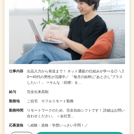
仕事内容
出品入力から発送まで！ ネット通販の仕組みが学べる◎ ＼2
0〜40代の男性が活躍中／ 「毎月の給料に“あと少し”プラス
したい！」 ⇒そんな〈目標〉を…
給与
完全出来高制
勤務地
ご自宅 ※フルリモート勤務
勤務時間
リモートワークのため、完全自由シフトです！ 詳細はお問い
合わせください。 ＜会社営…
応募資格
＼経験・資格・学歴いっさい不問！／