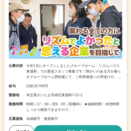
仕事内容
今年1月にオープンしましたグループホーム「リズムハウス
東浦和」での新規スタッフ募集です！障がいのある方が暮ら
すグループホーム男性棟にて、ご利用者様への声掛けや、…
給与
日給18,760円
勤務地
埼玉県さいたま市緑区東浦和7-22-2
勤務時間
時間＞17：00～翌9：00（実働8h） ★仮眠時間・休憩時間
しっかり確保できますので、…
応募資格
未経験可 無資格可