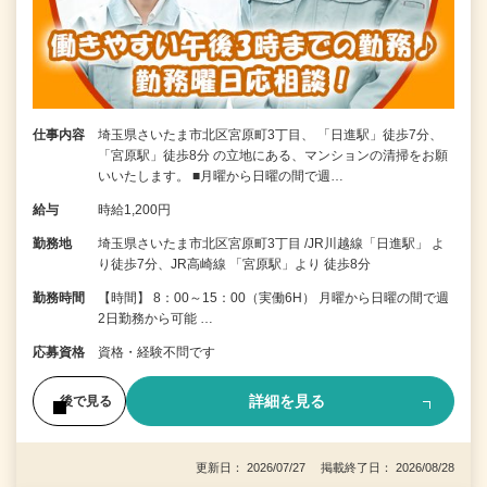
仕事内容
埼玉県さいたま市北区宮原町3丁目、 「日進駅」徒歩7分、
「宮原駅」徒歩8分 の立地にある、マンションの清掃をお願
いいたします。 ■月曜から日曜の間で週…
給与
時給1,200円
勤務地
埼玉県さいたま市北区宮原町3丁目 /JR川越線「日進駅」 よ
り徒歩7分、JR高崎線 「宮原駅」より 徒歩8分
勤務時間
【時間】 8：00～15：00（実働6H） 月曜から日曜の間で週
2日勤務から可能 …
応募資格
資格・経験不問です
詳細を見る
後で見る
更新日： 2026/07/27 掲載終了日： 2026/08/28