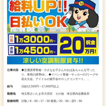
仕事内容
◆交通誘導警備‥小さなお子さんやおばあちゃんを守った
り、車両の誘導etc… ◆イベント警備‥サッカーのJリーグや
花火大会。アイドルの握手会やロックコンサート。…
給与
日給12,500円～17,000円以上
勤務地
埼玉県さいたま市大宮区 その他 埼玉県内近隣各所
勤務時間
日勤／8：00～17：00 夜勤／20：00～翌5：00