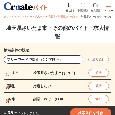
後で見る
閲覧履歴
会員登録
メニュー
クリエイトバイト・パート求人TOP
＞
埼玉県
＞
埼玉県さいたま市
＞
埼玉県さいたま市・その他の
埼玉県さいたま市・その他のバイト・求人情
報
検索条件の設定
絞り込む
エリア
埼玉県さいたま市(すべて)
選択
職種
指定しない
選択
条件
副業・WワークOK
選択
35
検索条件を保存
全
件ヒットしました