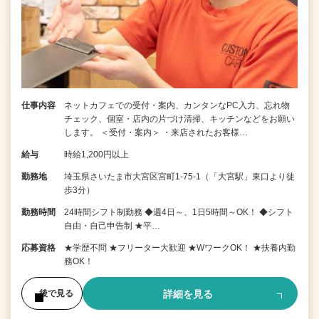
仕事内容
ネットカフェでの受付・案内、カンタンなPC入力、忘れ物
チェック、個室・店内の片づけ清掃、キッチンなどをお願い
します。 ＜受付・案内＞ ・来店されたお客様…
給与
時給1,200円以上
勤務地
埼玉県さいたま市大宮区宮町1-75-1（「大宮駅」東口より徒
歩3分）
勤務時間
24時間シフト制勤務 ◆週4日～、1日5時間～OK！ ◆シフト
自由・自己申告制 ★平…
応募資格
★学歴不問 ★フリーター大歓迎 ★WワークOK！ ★扶養内勤
務OK！
詳細を見る
後で見る