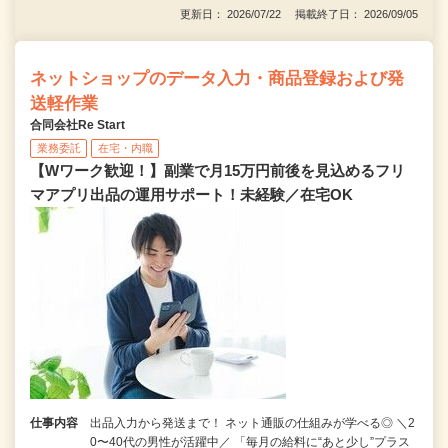
更新日： 2026/07/22 掲載終了日： 2026/09/05
ネットショップのデータ入力・商品登録および発
送軽作業
合同会社Re Start
業務委託
在宅・内職
【Wワーク歓迎！】副業で月15万円前後を見込めるフリ
マアプリ出品の運用サポート！未経験／在宅OK
仕事内容
出品入力から発送まで！ ネット通販の仕組みが学べる◎ ＼2
0〜40代の男性が活躍中／ 「毎月の給料に“あと少し”プラス