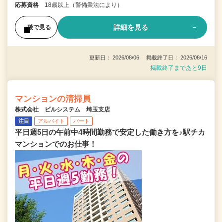
応募資格
18歳以上（警備業法により）
詳細を見る
後で見る
更新日： 2026/08/06 掲載終了日： 2026/08/16
掲載終了まであと9日
マンションの清掃員
株式会社 ビルシステム 埼玉支店
注目
アルバイト
パート
平日週5日の午前中4時間勤務で安定した働き方を♪駅チカ
マンションでのお仕事！