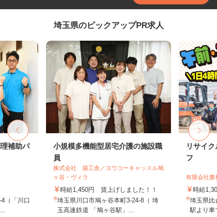
埼玉県のピックアップPR求人
調理補助パ
小規模多機能型居宅介護の施設職
リサイク
員
フ
株式会社 揚工舎／ヨウコーキャッスル鳩
ヶ谷・ヴィラ
有限会社勝
時給1,450円 賃上げしました！！
時給1,3
-4（「川口
埼玉県川口市鳩ヶ谷本町3-24-8（ 埼
埼玉県比
..
玉高速鉄道 「鳩ヶ谷駅」...
駅より車で