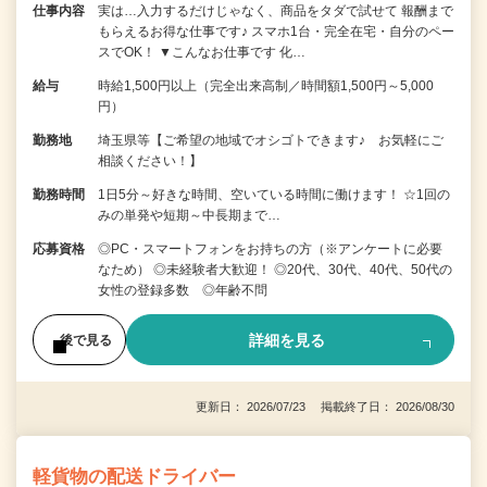
仕事内容
実は…入力するだけじゃなく、商品をタダで試せて 報酬まで
もらえるお得な仕事です♪ スマホ1台・完全在宅・自分のペー
スでOK！ ▼こんなお仕事です 化…
給与
時給1,500円以上（完全出来高制／時間額1,500円～5,000
円）
勤務地
埼玉県等【ご希望の地域でオシゴトできます♪ お気軽にご
相談ください！】
勤務時間
1日5分～好きな時間、空いている時間に働けます！ ☆1回の
みの単発や短期～中長期まで…
応募資格
◎PC・スマートフォンをお持ちの方（※アンケートに必要
なため） ◎未経験者大歓迎！ ◎20代、30代、40代、50代の
女性の登録多数 ◎年齢不問
詳細を見る
後で見る
更新日： 2026/07/23 掲載終了日： 2026/08/30
軽貨物の配送ドライバー