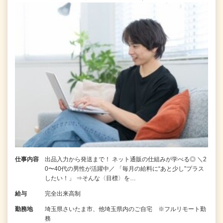
仕事内容
出品入力から発送まで！ ネット通販の仕組みが学べる◎ ＼2
0〜40代の男性が活躍中／ 「毎月の給料に“あと少し”プラス
したい！」 ⇒そんな〈目標〉を…
給与
完全出来高制
勤務地
埼玉県さいたま市、他埼玉県内のご自宅 ※フルリモート勤
務