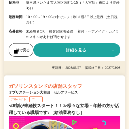
勤務地
埼玉県さいたま市大宮区宮町1-15（「大宮駅」東口より徒歩
3分）
勤務時間
10：00～19：00の中でシフト制 ※週3日以上勤務（土日祝
含む）
応募資格
未経験者OK 接客経験者優遇 着付・ヘアメイク・カメラ
のスキルがあれば活かせます
詳細を見る
後で見る
更新日： 2026/03/27 掲載終了日： 2027/03/05
ガソリンスタンドの店舗スタッフ
オブリステーション大和田 セルフサービス
アルバイト
パート
≪9割が未経験スタート！！≫様々な立場・年齢の方が活
躍している職場です♪［給油業務なし］