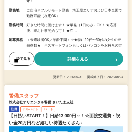
す！
勤務地
ご自宅※フルリモート勤務 埼玉県エリアおよび日本全国で
勤務可能（在宅OK）
勤務時間
好きな時間に働けます！ ★単発（1日のみ）OK！ ★応募
後、即お仕事開始も可！ ★在…
応募資格
＜未経験者OK／年齢不問＞⇒★特に20代〜50代の女性の登
録多数★ ※スマートフォンもしくはパソコンをお持ちの方
詳細を見る
後で見る
更新日： 2026/07/31 掲載終了日： 2026/08/24
警備スタッフ
株式会社オリエンタル警備 さいたま支社
注目
アルバイト
パート
【日払いSTART！】日給13,000円～！☆面接交通費・祝
い金20万円など嬉しい待遇たくさん♪