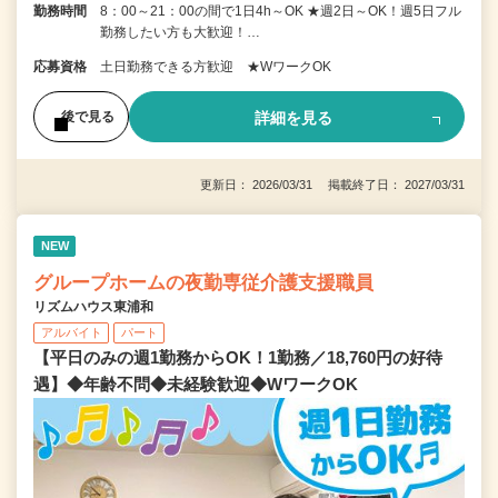
勤務時間
8：00～21：00の間で1日4h～OK ★週2日～OK！週5日フル
勤務したい方も大歓迎！…
応募資格
土日勤務できる方歓迎 ★WワークOK
詳細を見る
後で見る
更新日： 2026/03/31 掲載終了日： 2027/03/31
NEW
グループホームの夜勤専従介護支援職員
リズムハウス東浦和
アルバイト
パート
【平日のみの週1勤務からOK！1勤務／18,760円の好待
遇】◆年齢不問◆未経験歓迎◆WワークOK