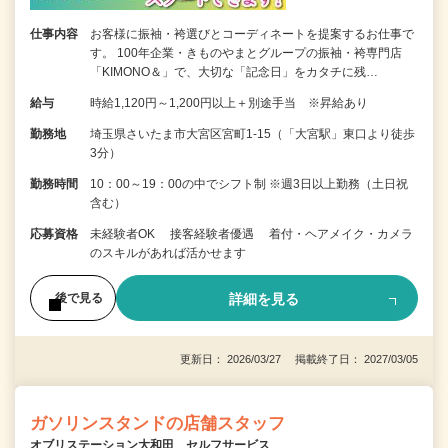
仕事内容
お客様に振袖・袴選びとコーディネートを提案するお仕事で
す。 100年企業・きものやまとグループの振袖・袴専門店
「KIMONO＆」で、大切な「記念日」をカタチに残…
給与
時給1,120円～1,200円以上＋別途手当 ※昇給あり
勤務地
埼玉県さいたま市大宮区宮町1-15（「大宮駅」東口より徒歩
3分）
勤務時間
10：00～19：00の中でシフト制 ※週3日以上勤務（土日祝
含む）
応募資格
未経験者OK 接客経験者優遇 着付・ヘアメイク・カメラ
のスキルがあれば活かせます
詳細を見る
後で見る
更新日： 2026/03/27 掲載終了日： 2027/03/05
ガソリンスタンドの店舗スタッフ
オブリステーション大和田 セルフサービス