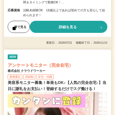
間＆タイミングで勤務OK！…
応募資格
治験未経験OK 18歳以上であれば初めての方も安心して始
められます！
詳細を見る
後で見る
更新日： 2026/07/21 掲載終了日： 2026/11/13
NEW
アンケートモニター（完全在宅）
株式会社 クラウドワーカー
業務委託
登録制
在宅・内職
美容系モニター募集！単発もOK♪【人気の完全在宅♪】当
日に謝礼をお支払い！登録するだけでスグ働ける！