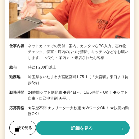
仕事内容
ネットカフェでの受付・案内、カンタンなPC入力、忘れ物
チェック、個室・店内の片づけ清掃、キッチンなどをお願い
します。 ＜受付・案内＞ ・来店されたお客様…
給与
時給1,200円以上
勤務地
埼玉県さいたま市大宮区宮町1-75-1（「大宮駅」東口より徒
歩3分）
勤務時間
24時間シフト制勤務 ◆週4日～、1日5時間～OK！ ◆シフト
自由・自己申告制 ★平…
応募資格
★学歴不問 ★フリーター大歓迎 ★WワークOK！ ★扶養内勤
務OK！
詳細を見る
後で見る