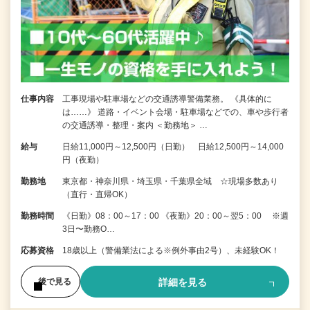
仕事内容
工事現場や駐車場などの交通誘導警備業務。 《具体的に
は……》 道路・イベント会場・駐車場などでの、車や歩行者
の交通誘導・整理・案内 ＜勤務地＞ …
給与
日給11,000円～12,500円（日勤） 日給12,500円～14,000
円（夜勤）
勤務地
東京都・神奈川県・埼玉県・千葉県全域 ☆現場多数あり
（直行・直帰OK）
勤務時間
《日勤》08：00～17：00 《夜勤》20：00～翌5：00 ※週
3日〜勤務O…
応募資格
18歳以上（警備業法による※例外事由2号）、未経験OK！
詳細を見る
後で見る