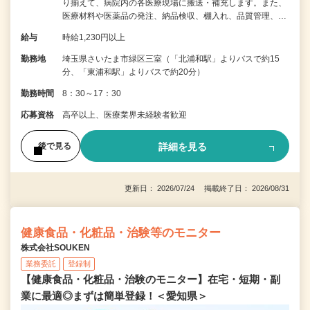
り揃えて、病院内の各医療現場に搬送・補充します。また、
医療材料や医薬品の発注、納品検収、棚入れ、品質管理、…
給与
時給1,230円以上
勤務地
埼玉県さいたま市緑区三室（「北浦和駅」よりバスで約15
分、「東浦和駅」よりバスで約20分）
勤務時間
8：30～17：30
応募資格
高卒以上、医療業界未経験者歓迎
詳細を見る
後で見る
更新日： 2026/07/24 掲載終了日： 2026/08/31
健康食品・化粧品・治験等のモニター
株式会社SOUKEN
業務委託
登録制
【健康食品・化粧品・治験のモニター】在宅・短期・副
業に最適◎まずは簡単登録！＜愛知県＞