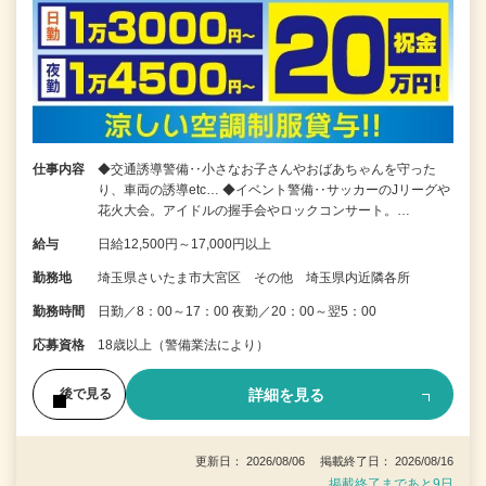
仕事内容
◆交通誘導警備‥小さなお子さんやおばあちゃんを守った
り、車両の誘導etc… ◆イベント警備‥サッカーのJリーグや
花火大会。アイドルの握手会やロックコンサート。…
給与
日給12,500円～17,000円以上
勤務地
埼玉県さいたま市大宮区 その他 埼玉県内近隣各所
勤務時間
日勤／8：00～17：00 夜勤／20：00～翌5：00
応募資格
18歳以上（警備業法により）
詳細を見る
後で見る
更新日： 2026/08/06 掲載終了日： 2026/08/16
掲載終了まであと9日