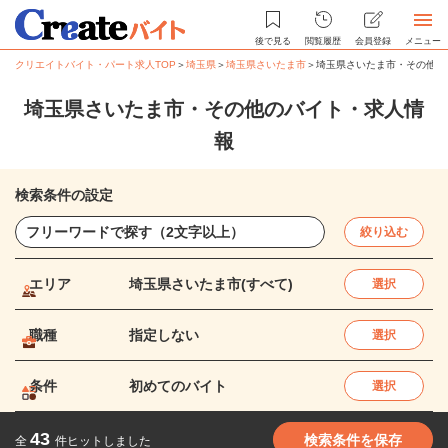
後で見る
閲覧履歴
会員登録
メニュー
クリエイトバイト・パート求人TOP
＞
埼玉県
＞
埼玉県さいたま市
＞
埼玉県さいたま市・その他の
埼玉県さいたま市・その他のバイト・求人情
報
検索条件の設定
絞り込む
エリア
埼玉県さいたま市(すべて)
選択
職種
指定しない
選択
条件
初めてのバイト
選択
43
検索条件を保存
全
件ヒットしました