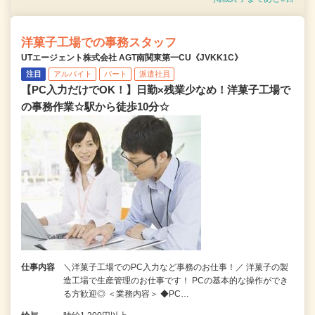
洋菓子工場での事務スタッフ
UTエージェント株式会社 AGT南関東第一CU《JVKK1C》
注目
アルバイト
パート
派遣社員
【PC入力だけでOK！】日勤×残業少なめ！洋菓子工場で
の事務作業☆駅から徒歩10分☆
仕事内容
＼洋菓子工場でのPC入力など事務のお仕事！／ 洋菓子の製
造工場で生産管理のお仕事です！ PCの基本的な操作ができ
る方歓迎◎ ＜業務内容＞ ◆PC…