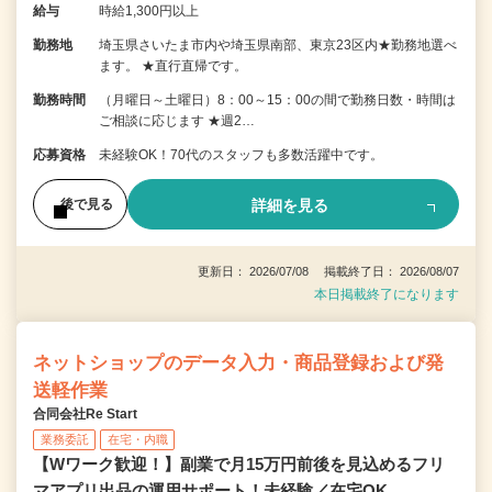
給与
時給1,300円以上
勤務地
埼玉県さいたま市内や埼玉県南部、東京23区内★勤務地選べ
ます。 ★直行直帰です。
勤務時間
（月曜日～土曜日）8：00～15：00の間で勤務日数・時間は
ご相談に応じます ★週2…
応募資格
未経験OK！70代のスタッフも多数活躍中です。
詳細を見る
後で見る
更新日： 2026/07/08 掲載終了日： 2026/08/07
本日掲載終了になります
ネットショップのデータ入力・商品登録および発
送軽作業
合同会社Re Start
業務委託
在宅・内職
【Wワーク歓迎！】副業で月15万円前後を見込めるフリ
マアプリ出品の運用サポート！未経験／在宅OK