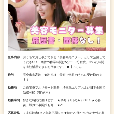
仕事内容
おうちでお仕事ができる『美容系モニター』として活躍して
ください！ 1案件の作業時間は5分〜10分程度。空いた時間
を有効活用できるお仕事です。 ◆【いろん…
給与
完全出来高制 ★謝礼は、最短で当日のうちに受け取れま
す！
勤務地
ご自宅※フルリモート勤務 埼玉県エリアおよび日本全国で
勤務可能（在宅OK）
勤務時間
好きな時間に働けます！ ★単発（1日のみ）OK！ ★応募
後、即お仕事開始も可！ ★在…
応募資格
＜未経験者OK／年齢不問＞⇒★特に20代〜50代の女性の登