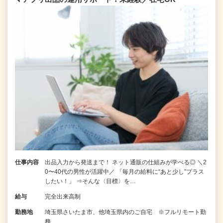
仕事内容
出品入力から発送まで！ ネット通販の仕組みが学べる◎ ＼2
0〜40代の男性が活躍中／ 「毎月の給料に“あと少し”プラス
したい！」 ⇒そんな〈目標〉を…
給与
完全出来高制
勤務地
埼玉県さいたま市、他埼玉県内のご自宅 ※フルリモート勤
務