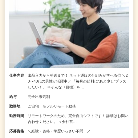
仕事内容
出品入力から発送まで！ ネット通販の仕組みが学べる◎ ＼2
0〜40代の男性が活躍中／ 「毎月の給料に“あと少し”プラス
したい！」 ⇒そんな〈目標〉を…
給与
完全出来高制
勤務地
ご自宅 ※フルリモート勤務
勤務時間
リモートワークのため、完全自由シフトです！ 詳細はお問い
合わせください。 ＜会社営…
応募資格
＼経験・資格・学歴いっさい不問！／