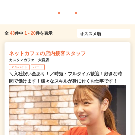
43
1
-
20
全
件中
件を表示
ネットカフェの店内接客スタッフ
カスタマカフェ 大宮店
アルバイト
パート
＼入社祝い金あり！／時短・フルタイム歓迎！好きな時
間で働けます！様々なスキルが身に付くお仕事です！