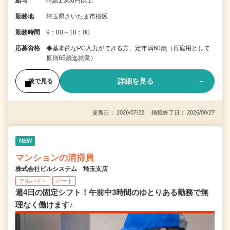
給与
時給1,300円以上
勤務地
埼玉県さいたま市桜区
勤務時間
9：00～18：00
応募資格
◆基本的なPC入力ができる方、定年満60歳（再雇用として
原則65歳迄就業）
詳細を見る
後で見る
更新日： 2026/07/22 掲載終了日： 2026/08/27
NEW
マンションの清掃員
株式会社ビルシステム 埼玉支店
アルバイト
パート
週4日の固定シフト！午前中3時間のゆとりある勤務で無
理なく働けます♪