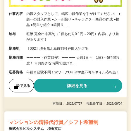
仕事内容
内職スタッフとして、幅広い軽作業を手がけてください。 ●
袋への封入作業 ●シール貼り ●キャラクター商品の作成 ●検
品 ●簡単な組立 ●箱折り...…
給与
報酬 完全出来高制（1個あたり0.1円～20円）内容により差
があります！
勤務地
【002】埼玉県北葛飾郡杉戸町大字才羽
勤務時間
ーーーー〈作業目安〉ーーーー ☆週1日～、1日3～5時間程
度！ ☆お好きな時間で働けま…
応募資格
年齢＆経験不問！WワークOK ※学生不可※ネイル応相談！
詳細を見る
後で見る
更新日： 2026/07/27 掲載終了日： 2026/09/04
マンションの清掃代行員／シフト希望制
株式会社ビルシステム 埼玉支店