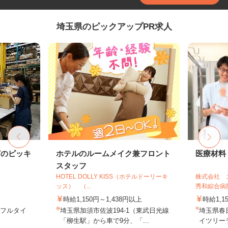
埼玉県のピックアップPR求人
どのピッキ
ホテルのルームメイク兼フロント
医療材料
スタッフ
HOTEL DOLLY KISS（ホテルドーリーキ
株式会社 
ッス） （...
秀和綜合病
時給1,150円～1,438円以上
時給1,1
※フルタイ
埼玉県加須市佐波194-1（東武日光線
埼玉県春
「柳生駅」から車で9分、「...
イツリー