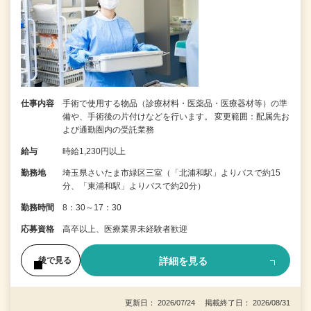
仕事内容
手術で使用する物品（診療材料・医薬品・医療器材等）の準
備や、手術後の片付けなどを行います。 変更範囲：配属先お
よび通勤圏内の受託業務
給与
時給1,230円以上
勤務地
埼玉県さいたま市緑区三室（「北浦和駅」よりバスで約15
分、「東浦和駅」よりバスで約20分）
勤務時間
8：30～17：30
応募資格
高卒以上、医療業界未経験者歓迎
詳細を見る
後で見る
更新日： 2026/07/24 掲載終了日： 2026/08/31