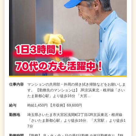
仕事内容
マンションの共用部・外周の掃き拭き掃除などをお願いしま
す。 【勤務先のマンションは】 JR京浜東北・根岸線「さい
たま新都心駅」より徒歩16分 「大宮…
給与
時給1,450円 【月収例】69,600円
勤務地
埼玉県さいたま市大宮区浅間町2丁目/JR京浜東北・根岸線
「さいたま新都心駅」より徒歩16分、「大宮駅 」より徒歩1
7分
勤務時間
【勤務】 月・火・金・日の週4日勤務 ※祝日勤務有り 【時