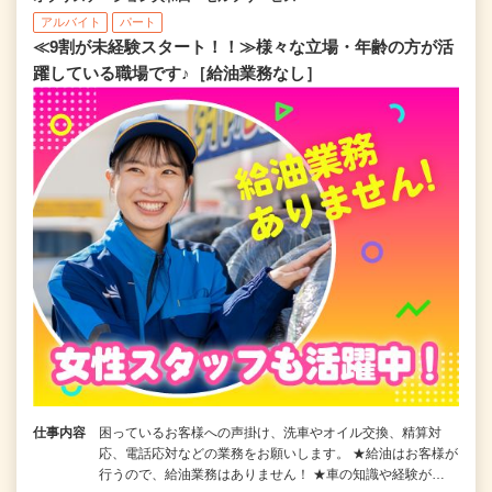
アルバイト
パート
≪9割が未経験スタート！！≫様々な立場・年齢の方が活
躍している職場です♪［給油業務なし］
仕事内容
困っているお客様への声掛け、洗車やオイル交換、精算対
応、電話応対などの業務をお願いします。 ★給油はお客様が
行うので、給油業務はありません！ ★車の知識や経験が…