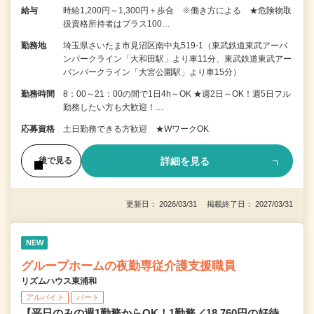
給与
時給1,200円～1,300円＋歩合 ※働き方による ★危険物取
扱資格所持者はプラス100…
勤務地
埼玉県さいたま市見沼区南中丸519-1（東武鉄道東武アーバ
ンパークライン「大和田駅」より車11分、東武鉄道東武アー
バンパークライン「大宮公園駅」より車15分）
勤務時間
8：00～21：00の間で1日4h～OK ★週2日～OK！週5日フル
勤務したい方も大歓迎！…
応募資格
土日勤務できる方歓迎 ★WワークOK
詳細を見る
後で見る
更新日： 2026/03/31 掲載終了日： 2027/03/31
NEW
グループホームの夜勤専従介護支援職員
リズムハウス東浦和
アルバイト
パート
【平日のみの週1勤務からOK！1勤務／18,760円の好待