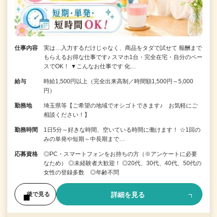
仕事内容
実は…入力するだけじゃなく、商品をタダで試せて 報酬まで
もらえるお得な仕事です♪ スマホ1台・完全在宅・自分のペー
スでOK！ ▼こんなお仕事です 化…
給与
時給1,500円以上（完全出来高制／時間額1,500円～5,000
円）
勤務地
埼玉県等【ご希望の地域でオシゴトできます♪ お気軽にご
相談ください！】
勤務時間
1日5分～好きな時間、空いている時間に働けます！ ☆1回の
みの単発や短期～中長期まで…
応募資格
◎PC・スマートフォンをお持ちの方（※アンケートに必要
なため） ◎未経験者大歓迎！ ◎20代、30代、40代、50代の
女性の登録多数 ◎年齢不問
詳細を見る
後で見る