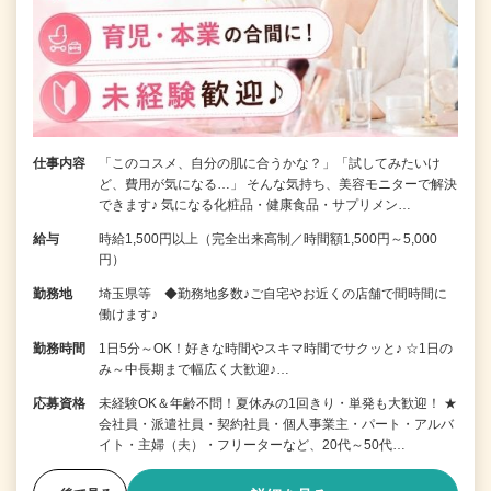
仕事内容
「このコスメ、自分の肌に合うかな？」「試してみたいけ
ど、費用が気になる…」 そんな気持ち、美容モニターで解決
できます♪ 気になる化粧品・健康食品・サプリメン…
給与
時給1,500円以上（完全出来高制／時間額1,500円～5,000
円）
勤務地
埼玉県等 ◆勤務地多数♪ご自宅やお近くの店舗で間時間に
働けます♪
勤務時間
1日5分～OK！好きな時間やスキマ時間でサクッと♪ ☆1日の
み～中長期まで幅広く大歓迎♪…
応募資格
未経験OK＆年齢不問！夏休みの1回きり・単発も大歓迎！ ★
会社員・派遣社員・契約社員・個人事業主・パート・アルバ
イト・主婦（夫）・フリーターなど、20代～50代…