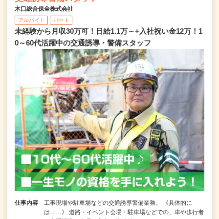
木口総合保全株式会社
アルバイト
パート
未経験から月収30万可！日給1.1万～+入社祝い金12万！1
0～60代活躍中の交通誘導・警備スタッフ
仕事内容
工事現場や駐車場などの交通誘導警備業務。 《具体的に
は……》 道路・イベント会場・駐車場などでの、車や歩行者