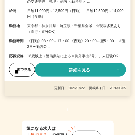
の交通誘導・整理・案内 ＜勤務地＞ …
給与
日給11,000円～12,500円（日勤） 日給12,500円～14,000
円（夜勤）
勤務地
東京都・神奈川県・埼玉県・千葉県全域 ☆現場多数あり
（直行・直帰OK）
勤務時間
《日勤》08：00～17：00 《夜勤》20：00～翌5：00 ※週
3日〜勤務O…
応募資格
18歳以上（警備業法による※例外事由2号）、未経験OK！
詳細を見る
後で見る
更新日： 2026/07/22 掲載終了日： 2026/09/05
1
気になる求人は