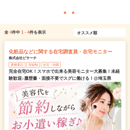
4
1
-
4
全
件中
件を表示
化粧品などに関する在宅調査員・在宅モニター
株式会社ビサーチ
業務委託
登録制
在宅・内職
完全在宅OK！スマホで出来る美容モニター大募集！未経
験歓迎♪履歴書・面接不要でスグに働ける！@埼玉県