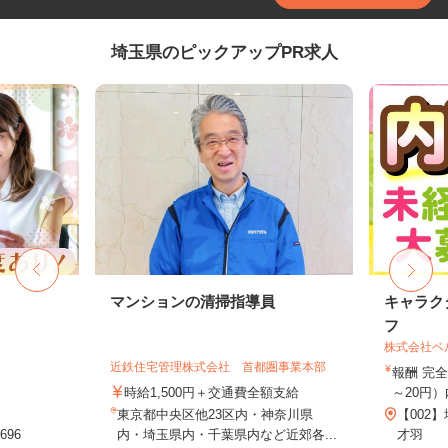
埼玉県のピックアップPR求人
マンションの清掃指導員
キャラク
フ
株式会社ベ
近鉄住宅管理株式会社 首都圏事業本部
報酬 完全
時給1,500円＋交通費全額支給
～20円）
東京都中央区他23区内・神奈川県
【002
96
内・埼玉県内・千葉県内など近郊各...
才羽