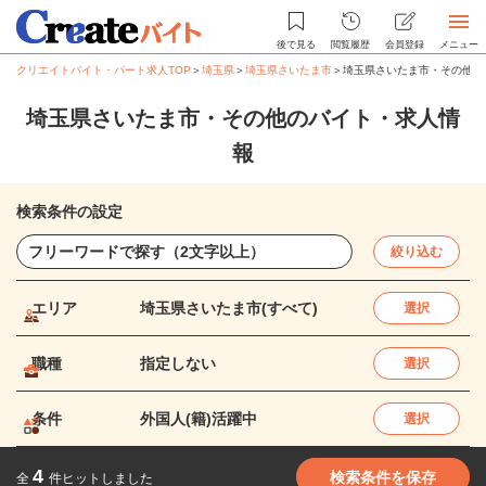
後で見る
閲覧履歴
会員登録
メニュー
クリエイトバイト・パート求人TOP
＞
埼玉県
＞
埼玉県さいたま市
＞
埼玉県さいたま市・その他の
埼玉県さいたま市・その他のバイト・求人情
報
検索条件の設定
絞り込む
エリア
埼玉県さいたま市(すべて)
選択
職種
指定しない
選択
条件
外国人(籍)活躍中
選択
4
検索条件を保存
全
件ヒットしました