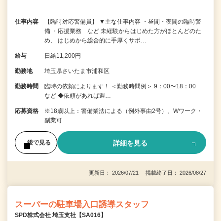
仕事内容
【臨時対応警備員】 ▼主な仕事内容 ・昼間・夜間の臨時警
備 ・応援業務 など 未経験からはじめた方がほとんどのた
め、 はじめから総合的に手厚くサポ…
給与
日給11,200円
勤務地
埼玉県さいたま市浦和区
勤務時間
臨時の依頼によります！ ＜勤務時間例＞ 9：00〜18：00
など ◆依頼があれば週…
応募資格
※18歳以上：警備業法による（例外事由2号）、Wワーク・
副業可
詳細を見る
後で見る
更新日： 2026/07/21 掲載終了日： 2026/08/27
スーパーの駐車場入口誘導スタッフ
SPD株式会社 埼玉支社【SA016】