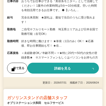
仕事内容
おうちでお仕事ができる『美容系モニター』として活躍して
ください！ 1案件の作業時間は5分〜10分程度。空いた時間
を有効活用できるお仕事です。 ◆【いろん…
給与
完全出来高制 ★謝礼は、最短で当日のうちに受け取れま
す！
勤務地
ご自宅※フルリモート勤務 埼玉県エリアおよび日本全国で
勤務可能（在宅OK）
勤務時間
好きな時間に働けます！ ★単発（1日のみ）OK！ ★応募
後、即お仕事開始も可！ ★在…
応募資格
＜未経験者OK／年齢不問＞⇒★特に20代〜50代の女性の登
録多数★ ※スマートフォンもしくはパソコンをお持ちの方
詳細を見る
後で見る
更新日： 2026/07/31 掲載終了日： 2026/08/24
ガソリンスタンドの店舗スタッフ
オブリステーション大和田 セルフサービス