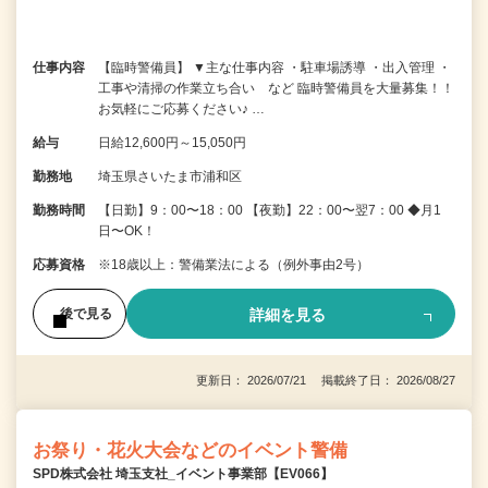
仕事内容
【臨時警備員】 ▼主な仕事内容 ・駐車場誘導 ・出入管理 ・
工事や清掃の作業立ち合い など 臨時警備員を大量募集！！
お気軽にご応募ください♪ …
給与
日給12,600円～15,050円
勤務地
埼玉県さいたま市浦和区
勤務時間
【日勤】9：00〜18：00 【夜勤】22：00〜翌7：00 ◆月1
日〜OK！
応募資格
※18歳以上：警備業法による（例外事由2号）
詳細を見る
後で見る
更新日： 2026/07/21 掲載終了日： 2026/08/27
お祭り・花火大会などのイベント警備
SPD株式会社 埼玉支社_イベント事業部【EV066】