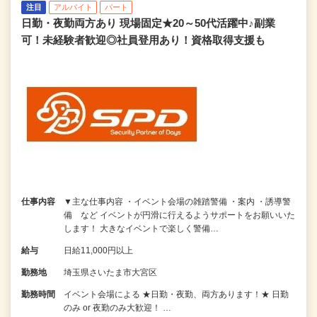
注目
アルバイト
パート
日勤・夜勤両方あり 現場固定★20～50代活躍中♪副業
可！未経験者歓迎◎社員登用あり！資格取得支援も
仕事内容
▼主な仕事内容 ・イベント会場の雑踏警備 ・案内 ・誘導警
備 など イベントが円滑に行えるようサポートをお願いいた
します！ 大きなイベントで楽しく警備…
給与
日給11,000円以上
勤務地
埼玉県さいたま市大宮区
勤務時間
イベント会場による ★日勤・夜勤、両方あります！★ 日勤
のみ or 夜勤のみ大歓迎！ …