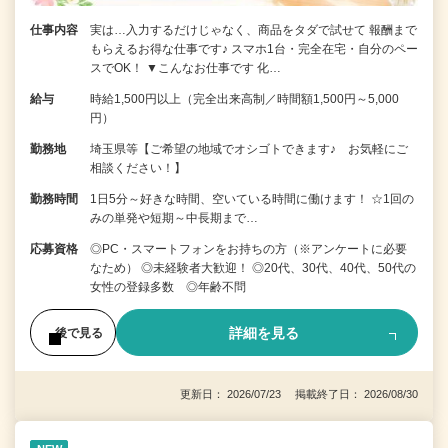
仕事内容
実は…入力するだけじゃなく、商品をタダで試せて 報酬まで
もらえるお得な仕事です♪ スマホ1台・完全在宅・自分のペー
スでOK！ ▼こんなお仕事です 化…
給与
時給1,500円以上（完全出来高制／時間額1,500円～5,000
円）
勤務地
埼玉県等【ご希望の地域でオシゴトできます♪ お気軽にご
相談ください！】
勤務時間
1日5分～好きな時間、空いている時間に働けます！ ☆1回の
みの単発や短期～中長期まで…
応募資格
◎PC・スマートフォンをお持ちの方（※アンケートに必要
なため） ◎未経験者大歓迎！ ◎20代、30代、40代、50代の
女性の登録多数 ◎年齢不問
詳細を見る
後で見る
更新日： 2026/07/23 掲載終了日： 2026/08/30