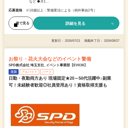
など ◆月1…
応募資格
※18歳以上：警備業法による（例外事由2号）
詳細を見る
後で見る
更新日： 2026/07/21 掲載終了日： 2026/08/27
お祭り・花火大会などのイベント警備
SPD株式会社 埼玉支社_イベント事業部【EV038】
注目
アルバイト
パート
日勤・夜勤両方あり 現場固定★20～50代活躍中♪副業
可！未経験者歓迎◎社員登用あり！資格取得支援も