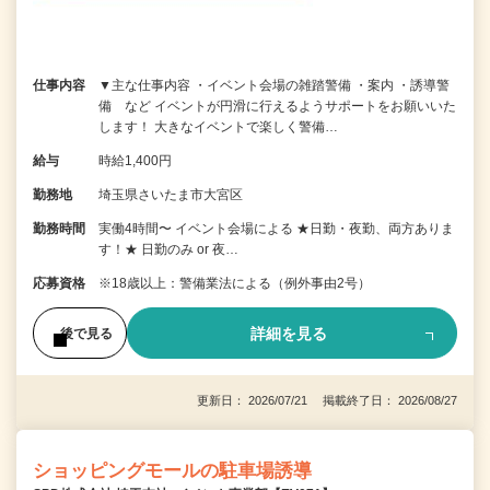
仕事内容
▼主な仕事内容 ・イベント会場の雑踏警備 ・案内 ・誘導警
備 など イベントが円滑に行えるようサポートをお願いいた
します！ 大きなイベントで楽しく警備…
給与
時給1,400円
勤務地
埼玉県さいたま市大宮区
勤務時間
実働4時間〜 イベント会場による ★日勤・夜勤、両方ありま
す！★ 日勤のみ or 夜…
応募資格
※18歳以上：警備業法による（例外事由2号）
詳細を見る
後で見る
更新日： 2026/07/21 掲載終了日： 2026/08/27
ショッピングモールの駐車場誘導