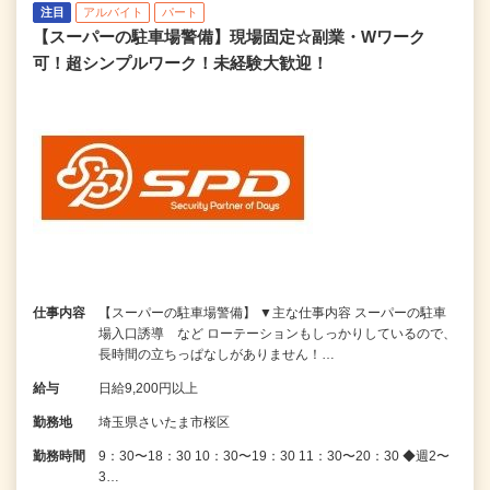
注目
アルバイト
パート
【スーパーの駐車場警備】現場固定☆副業・Wワーク
可！超シンプルワーク！未経験大歓迎！
仕事内容
【スーパーの駐車場警備】 ▼主な仕事内容 スーパーの駐車
場入口誘導 など ローテーションもしっかりしているので、
長時間の立ちっぱなしがありません！…
給与
日給9,200円以上
勤務地
埼玉県さいたま市桜区
勤務時間
9：30〜18：30 10：30〜19：30 11：30〜20：30 ◆週2〜
3…