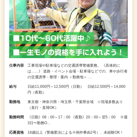
仕事内容
工事現場や駐車場などの交通誘導警備業務。 《具体的に
は……》 道路・イベント会場・駐車場などでの、車や歩行者
の交通誘導・整理・案内 ＜勤務地＞ …
給与
日給11,000円～12,500円（日勤） 日給12,500円～14,000
円（夜勤）
勤務地
東京都・神奈川県・埼玉県・千葉県全域 ☆現場多数あり
（直行・直帰OK）
勤務時間
《日勤》08：00～17：00 《夜勤》20：00～翌5：00 ※週
3日〜勤務O…
応募資格
18歳以上（警備業法による※例外事由2号）、未経験OK！