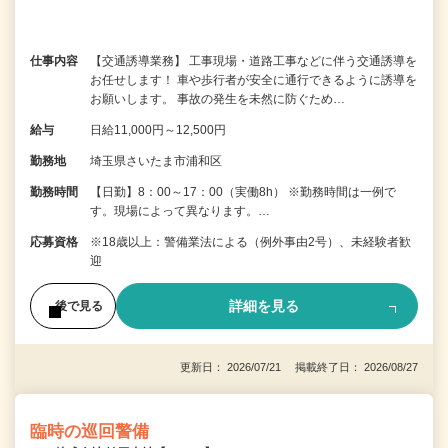
仕事内容
【交通誘導業務】 工事現場・道路工事などに伴う交通誘導を
お任せします！ 車や歩行者が安全に通行できるように誘導を
お願いします。 事故の発生を未然に防ぐため…
給与
日給11,000円～12,500円
勤務地
埼玉県さいたま市浦和区
勤務時間
【日勤】8：00～17：00（実働8h） ※勤務時間は一例で
す。現場によって異なります。…
応募資格
※18歳以上：警備業法による（例外事由2号）、未経験者歓
迎
詳細を見る
後で見る
更新日： 2026/07/21 掲載終了日： 2026/08/27
臨時の巡回警備