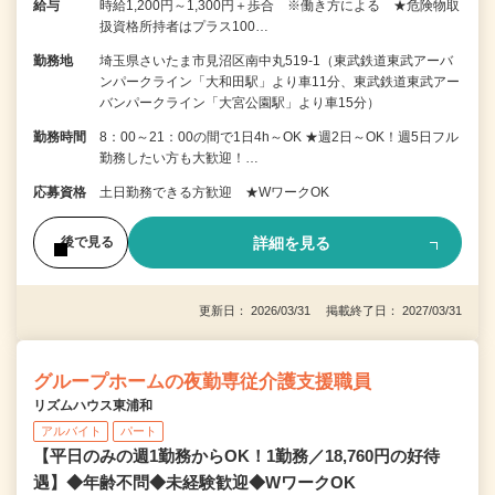
給与
時給1,200円～1,300円＋歩合 ※働き方による ★危険物取
扱資格所持者はプラス100…
勤務地
埼玉県さいたま市見沼区南中丸519-1（東武鉄道東武アーバ
ンパークライン「大和田駅」より車11分、東武鉄道東武アー
バンパークライン「大宮公園駅」より車15分）
勤務時間
8：00～21：00の間で1日4h～OK ★週2日～OK！週5日フル
勤務したい方も大歓迎！…
応募資格
土日勤務できる方歓迎 ★WワークOK
詳細を見る
後で見る
更新日： 2026/03/31 掲載終了日： 2027/03/31
グループホームの夜勤専従介護支援職員
リズムハウス東浦和
アルバイト
パート
【平日のみの週1勤務からOK！1勤務／18,760円の好待
遇】◆年齢不問◆未経験歓迎◆WワークOK