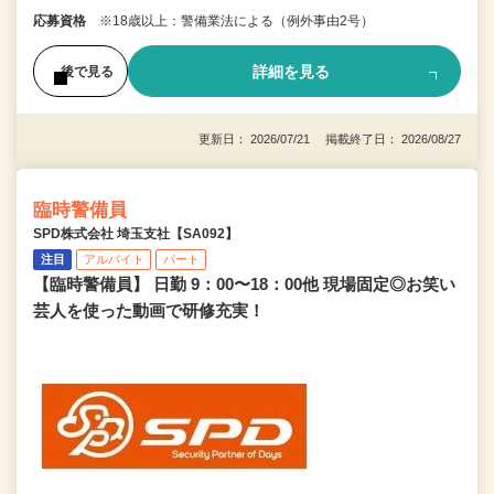
応募資格
※18歳以上：警備業法による（例外事由2号）
詳細を見る
後で見る
更新日： 2026/07/21 掲載終了日： 2026/08/27
臨時警備員
SPD株式会社 埼玉支社【SA092】
注目
アルバイト
パート
【臨時警備員】 日勤 9：00〜18：00他 現場固定◎お笑い
芸人を使った動画で研修充実！