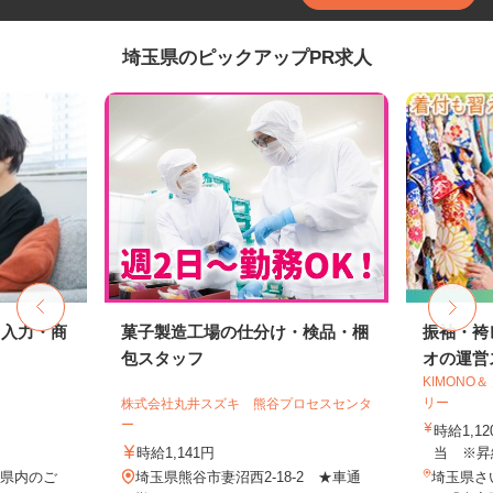
埼玉県のピックアップPR求人
タ入力・商
菓子製造工場の仕分け・検品・梱
振袖・袴
包スタッフ
オの運営ス
KIMONO
リー
株式会社丸井スズキ 熊谷プロセスセンタ
ー
時給1,1
時給1,141円
当 ※昇
玉県内のご
埼玉県熊谷市妻沼西2-18-2 ★車通
埼玉県さ