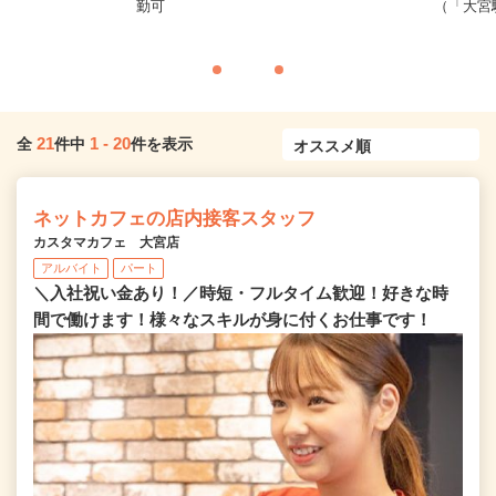
務
勤可
（「大宮
21
1
-
20
全
件中
件を表示
ネットカフェの店内接客スタッフ
カスタマカフェ 大宮店
アルバイト
パート
＼入社祝い金あり！／時短・フルタイム歓迎！好きな時
間で働けます！様々なスキルが身に付くお仕事です！