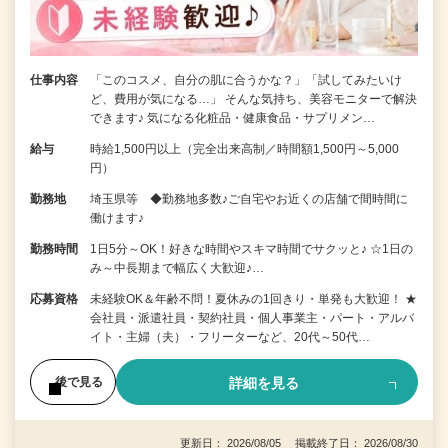
仕事内容
「このコスメ、自分の肌に合うかな？」「試してみたいけ
ど、費用が気になる…」 そんな気持ち、美容モニターで解決
できます♪ 気になる化粧品・健康食品・サプリメン…
給与
時給1,500円以上（完全出来高制／時間額1,500円～5,000
円）
勤務地
埼玉県等 ◆勤務地多数♪ご自宅やお近くの店舗で間時間に
働けます♪
勤務時間
1日5分～OK！好きな時間やスキマ時間でサクッと♪ ☆1日の
み～中長期まで幅広く大歓迎♪…
応募資格
未経験OK＆年齢不問！夏休みの1回きり・単発も大歓迎！ ★
会社員・派遣社員・契約社員・個人事業主・パート・アルバ
イト・主婦（夫）・フリーターなど、20代～50代…
詳細を見る
後で見る
更新日： 2026/08/05 掲載終了日： 2026/08/30