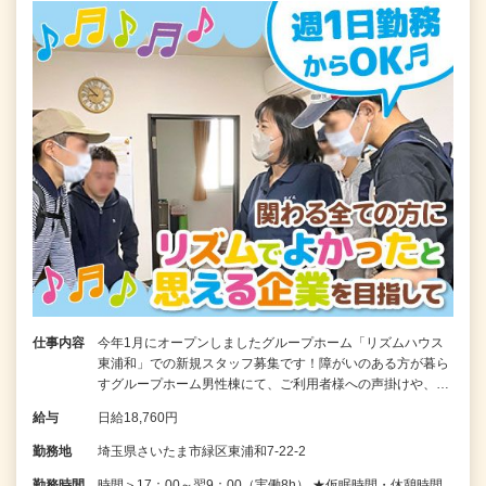
仕事内容
今年1月にオープンしましたグループホーム「リズムハウス
東浦和」での新規スタッフ募集です！障がいのある方が暮ら
すグループホーム男性棟にて、ご利用者様への声掛けや、…
給与
日給18,760円
勤務地
埼玉県さいたま市緑区東浦和7-22-2
勤務時間
時間＞17：00～翌9：00（実働8h） ★仮眠時間・休憩時間