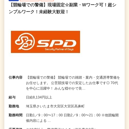
【競輪場での警備】現場固定☆副業・Wワーク可！超シ
ンプルワーク！未経験大歓迎！
仕事内容
【競輪場での警備】 競輪場での雑踏・案内・交通誘導警備を
お任せします。 公営競技場での安定したお仕事です◎ 70代
を中心に活躍中！ みんな穏やかで良…
給与
日給8,134円以上
勤務地
埼玉県さいたま市大宮区大宮区高鼻町
勤務時間
日勤1／9：00〜17：00 日勤2／9：00〜21：00 ※他競輪開
催内容による …