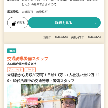
しっかり確保できますので、…
応募資格
未経験可 無資格可
詳細を見る
後で見る
更新日： 2026/07/28 掲載終了日： 2026/09/04
NEW
交通誘導警備スタッフ
木口総合保全株式会社
アルバイト
パート
未経験から月収30万可！日給1.1万～+入社祝い金12万！1
0～60代活躍中の交通誘導・警備スタッフ