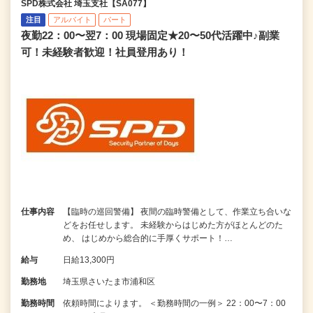
SPD株式会社 埼玉支社【SA077】
注目
アルバイト
パート
夜勤22：00〜翌7：00 現場固定★20〜50代活躍中♪副業
可！未経験者歓迎！社員登用あり！
仕事内容
【臨時の巡回警備】 夜間の臨時警備として、作業立ち合いな
どをお任せします。 未経験からはじめた方がほとんどのた
め、 はじめから総合的に手厚くサポート！…
給与
日給13,300円
勤務地
埼玉県さいたま市浦和区
勤務時間
依頼時間によります。 ＜勤務時間の一例＞ 22：00〜7：00