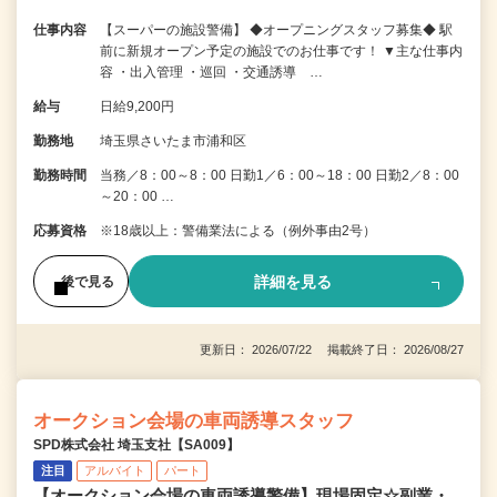
仕事内容
【スーパーの施設警備】 ◆オープニングスタッフ募集◆ 駅
前に新規オープン予定の施設でのお仕事です！ ▼主な仕事内
容 ・出入管理 ・巡回 ・交通誘導 …
給与
日給9,200円
勤務地
埼玉県さいたま市浦和区
勤務時間
当務／8：00～8：00 日勤1／6：00～18：00 日勤2／8：00
～20：00 …
応募資格
※18歳以上：警備業法による（例外事由2号）
詳細を見る
後で見る
更新日： 2026/07/22 掲載終了日： 2026/08/27
オークション会場の車両誘導スタッフ
SPD株式会社 埼玉支社【SA009】
注目
アルバイト
パート
【オークション会場の車両誘導警備】現場固定☆副業・