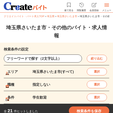
後で見る
閲覧履歴
会員登録
メニュー
クリエイトバイト・パート求人TOP
＞
埼玉県
＞
埼玉県さいたま市
＞
埼玉県さいたま市・その他の
埼玉県さいたま市・その他のバイト・求人情
報
検索条件の設定
絞り込む
エリア
埼玉県さいたま市(すべて)
選択
職種
指定しない
選択
条件
学生歓迎
選択
21
検索条件を保存
全
件ヒットしました