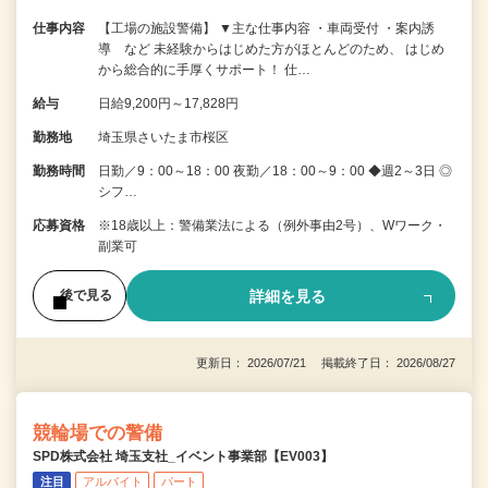
仕事内容
【工場の施設警備】 ▼主な仕事内容 ・車両受付 ・案内誘
導 など 未経験からはじめた方がほとんどのため、 はじめ
から総合的に手厚くサポート！ 仕…
給与
日給9,200円～17,828円
勤務地
埼玉県さいたま市桜区
勤務時間
日勤／9：00～18：00 夜勤／18：00～9：00 ◆週2～3日 ◎
シフ…
応募資格
※18歳以上：警備業法による（例外事由2号）、Wワーク・
副業可
詳細を見る
後で見る
更新日： 2026/07/21 掲載終了日： 2026/08/27
競輪場での警備
SPD株式会社 埼玉支社_イベント事業部【EV003】
注目
アルバイト
パート