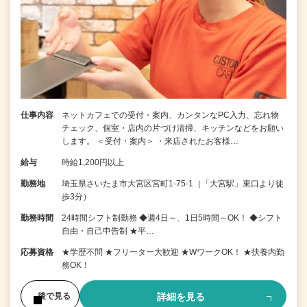
仕事内容
ネットカフェでの受付・案内、カンタンなPC入力、忘れ物
チェック、個室・店内の片づけ清掃、キッチンなどをお願い
します。 ＜受付・案内＞ ・来店されたお客様…
給与
時給1,200円以上
勤務地
埼玉県さいたま市大宮区宮町1-75-1（「大宮駅」東口より徒
歩3分）
勤務時間
24時間シフト制勤務 ◆週4日～、1日5時間～OK！ ◆シフト
自由・自己申告制 ★平…
応募資格
★学歴不問 ★フリーター大歓迎 ★WワークOK！ ★扶養内勤
務OK！
詳細を見る
後で見る