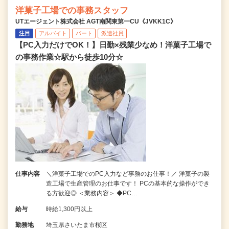
洋菓子工場での事務スタッフ
UTエージェント株式会社 AGT南関東第一CU《JVKK1C》
注目
アルバイト
パート
派遣社員
【PC入力だけでOK！】日勤×残業少なめ！洋菓子工場で
の事務作業☆駅から徒歩10分☆
仕事内容
＼洋菓子工場でのPC入力など事務のお仕事！／ 洋菓子の製
造工場で生産管理のお仕事です！ PCの基本的な操作ができ
る方歓迎◎ ＜業務内容＞ ◆PC…
給与
時給1,300円以上
勤務地
埼玉県さいたま市桜区