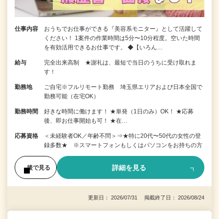
仕事内容
おうちでお仕事ができる『美容系モニター』として活躍して
ください！ 1案件の作業時間は5分〜10分程度。空いた時間
を有効活用できるお仕事です。 ◆【いろん…
給与
完全出来高制 ★謝礼は、最短で当日のうちに受け取れま
す！
勤務地
ご自宅※フルリモート勤務 埼玉県エリアおよび日本全国で
勤務可能（在宅OK）
勤務時間
好きな時間に働けます！ ★単発（1日のみ）OK！ ★応募
後、即お仕事開始も可！ ★在…
応募資格
＜未経験者OK／年齢不問＞⇒★特に20代〜50代の女性の登
録多数★ ※スマートフォンもしくはパソコンをお持ちの方
詳細を見る
後で見る
更新日： 2026/07/31 掲載終了日： 2026/08/24