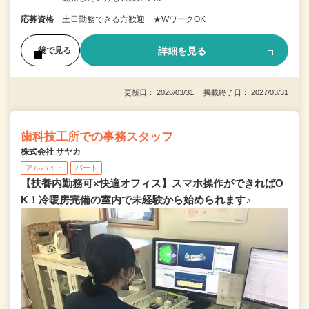
応募資格
土日勤務できる方歓迎 ★WワークOK
詳細を見る
後で見る
更新日： 2026/03/31 掲載終了日： 2027/03/31
歯科技工所での事務スタッフ
株式会社 サヤカ
アルバイト
パート
【扶養内勤務可×快適オフィス】スマホ操作ができればO
K！冷暖房完備の室内で未経験から始められます♪