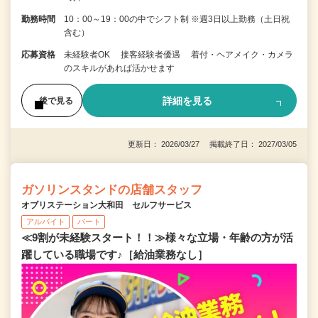
勤務時間
10：00～19：00の中でシフト制 ※週3日以上勤務（土日祝
含む）
応募資格
未経験者OK 接客経験者優遇 着付・ヘアメイク・カメラ
のスキルがあれば活かせます
詳細を見る
後で見る
更新日： 2026/03/27 掲載終了日： 2027/03/05
ガソリンスタンドの店舗スタッフ
オブリステーション大和田 セルフサービス
アルバイト
パート
≪9割が未経験スタート！！≫様々な立場・年齢の方が活
躍している職場です♪［給油業務なし］