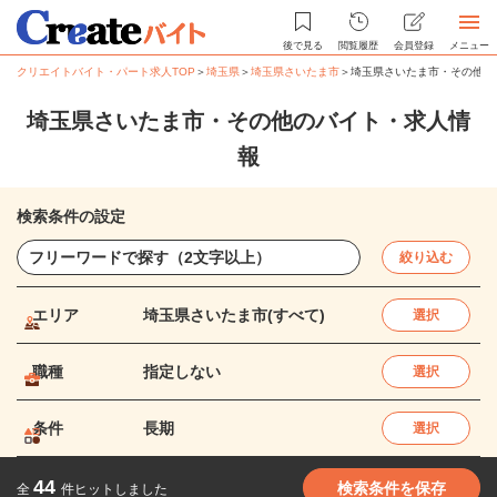
後で見る
閲覧履歴
会員登録
メニュー
クリエイトバイト・パート求人TOP
＞
埼玉県
＞
埼玉県さいたま市
＞
埼玉県さいたま市・その他の
埼玉県さいたま市・その他のバイト・求人情
報
検索条件の設定
絞り込む
エリア
埼玉県さいたま市(すべて)
選択
職種
指定しない
選択
条件
長期
選択
44
検索条件を保存
全
件ヒットしました