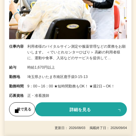
仕事内容
利用者様のバイタルサイン測定や服薬管理などの業務をお願
いします。 ＜でいとれセンターひばり＞ 高齢の利用者様
に、運動や食事、入浴などのサービスを提供して…
給与
時給1,670円以上
勤務地
埼玉県さいたま市南区鹿手袋3-15-13
勤務時間
9：00～16：00 ★短時間勤務もOK！ ★週2日～OK！
応募資格
正・准看護師
詳細を見る
後で見る
更新日： 2026/08/03 掲載終了日： 2026/09/04