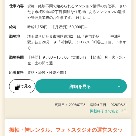
仕事内容
資格・経験不問で始められるマンション清掃のお仕事。 さい
たま市桜区道場2丁目 閑静な住宅街にあるマンションの清掃
や管理員業務のお仕事です。 難しい…
給与
時給1,150円 【月収例】69,000円～
勤務地
埼玉県さいたま市桜区道場2丁目/「南与野駅」・「中浦和
駅」徒歩20分 ★「浦和駅」よりバス「町谷三丁目」下車す
ぐ
勤務時間
【時間】 9：00～15：00（実働5H） 【勤務】 月・火・水・
金・土の間で週…
応募資格
資格・経験・性別不問！
詳細を見る
後で見る
更新日： 2026/07/23 掲載終了日： 2026/08/21
掲載終了まであと12日
振袖・袴レンタル、フォトスタジオの運営スタッ