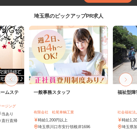
埼玉県のピックアップPR求人
ホームステ
一般事務スタッフ
福祉型障
テージング
有限会社 松尾車輌工業
社会福祉法
＋手当あり
時給1,200円以上
時給1,
※直行直帰
埼玉県川口市安行領根岸1696
埼玉県加