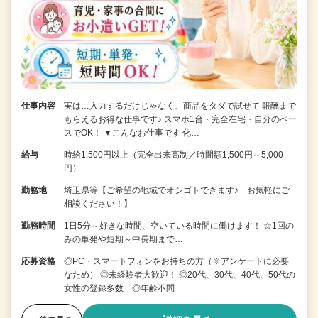
仕事内容
実は…入力するだけじゃなく、商品をタダで試せて 報酬まで
もらえるお得な仕事です♪ スマホ1台・完全在宅・自分のペー
スでOK！ ▼こんなお仕事です 化…
給与
時給1,500円以上（完全出来高制／時間額1,500円～5,000
円）
勤務地
埼玉県等【ご希望の地域でオシゴトできます♪ お気軽にご
相談ください！】
勤務時間
1日5分～好きな時間、空いている時間に働けます！ ☆1回の
みの単発や短期～中長期まで…
応募資格
◎PC・スマートフォンをお持ちの方（※アンケートに必要
なため） ◎未経験者大歓迎！ ◎20代、30代、40代、50代の
女性の登録多数 ◎年齢不問