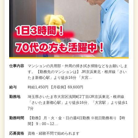
仕事内容
マンションの共用部・外周の掃き拭き掃除などをお願いしま
す。 【勤務先のマンションは】 JR京浜東北・根岸線「さい
たま新都心駅」より徒歩16分 「大宮…
給与
時給1,450円 【月収例】69,600円
勤務地
埼玉県さいたま市大宮区浅間町2丁目/JR京浜東北・根岸線
「さいたま新都心駅」より徒歩16分、「大宮駅 」より徒歩1
7分
勤務時間
【勤務】 月・火・金・日の週4日勤務 ※祝日勤務有り 【時
間】 9：00～12…
応募資格
資格・経験不問で始められます