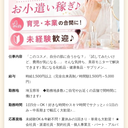
仕事内容
「このコスメ、自分の肌に合うかな？」「試してみたいけ
ど、費用が気になる…」 そんな気持ち、美容モニターで解決
できます♪ 気になる化粧品・健康食品・サプリメン…
給与
時給1,500円以上（完全出来高制／時間額1,500円～5,000
円）
勤務地
埼玉県等 ◆勤務地多数♪ご自宅やお近くの店舗で間時間に
働けます♪
勤務時間
1日5分～OK！好きな時間やスキマ時間でサクッと♪ ☆1日の
み～中長期まで幅広く大歓迎♪…
応募資格
未経験OK＆年齢不問！夏休みの1回きり・単発も大歓迎！ ★
会社員・派遣社員・契約社員・個人事業主・パート・アルバ