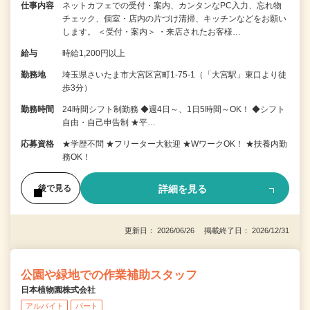
仕事内容
ネットカフェでの受付・案内、カンタンなPC入力、忘れ物
チェック、個室・店内の片づけ清掃、キッチンなどをお願い
します。 ＜受付・案内＞ ・来店されたお客様…
給与
時給1,200円以上
勤務地
埼玉県さいたま市大宮区宮町1-75-1（「大宮駅」東口より徒
歩3分）
勤務時間
24時間シフト制勤務 ◆週4日～、1日5時間～OK！ ◆シフト
自由・自己申告制 ★平…
応募資格
★学歴不問 ★フリーター大歓迎 ★WワークOK！ ★扶養内勤
務OK！
詳細を見る
後で見る
更新日： 2026/06/26 掲載終了日： 2026/12/31
公園や緑地での作業補助スタッフ
日本植物園株式会社
アルバイト
パート