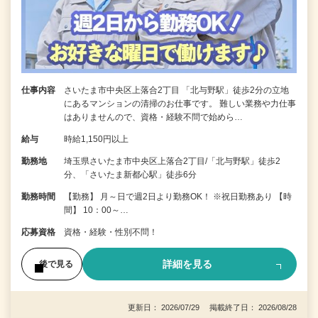
仕事内容
さいたま市中央区上落合2丁目 「北与野駅」徒歩2分の立地
にあるマンションの清掃のお仕事です。 難しい業務や力仕事
はありませんので、資格・経験不問で始めら…
給与
時給1,150円以上
勤務地
埼玉県さいたま市中央区上落合2丁目/「北与野駅」徒歩2
分、「さいたま新都心駅」徒歩6分
勤務時間
【勤務】 月～日で週2日より勤務OK！ ※祝日勤務あり 【時
間】 10：00～…
応募資格
資格・経験・性別不問！
詳細を見る
後で見る
更新日： 2026/07/29 掲載終了日： 2026/08/28