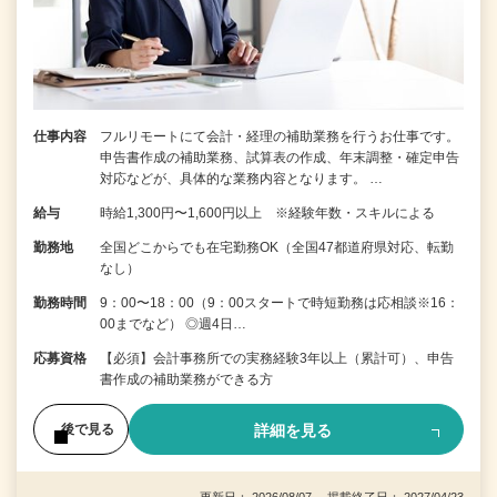
仕事内容
フルリモートにて会計・経理の補助業務を行うお仕事です。
申告書作成の補助業務、試算表の作成、年末調整・確定申告
対応などが、具体的な業務内容となります。 …
給与
時給1,300円〜1,600円以上 ※経験年数・スキルによる
勤務地
全国どこからでも在宅勤務OK（全国47都道府県対応、転勤
なし）
勤務時間
9：00〜18：00（9：00スタートで時短勤務は応相談※16：
00までなど） ◎週4日…
応募資格
【必須】会計事務所での実務経験3年以上（累計可）、申告
書作成の補助業務ができる方
詳細を見る
後で見る