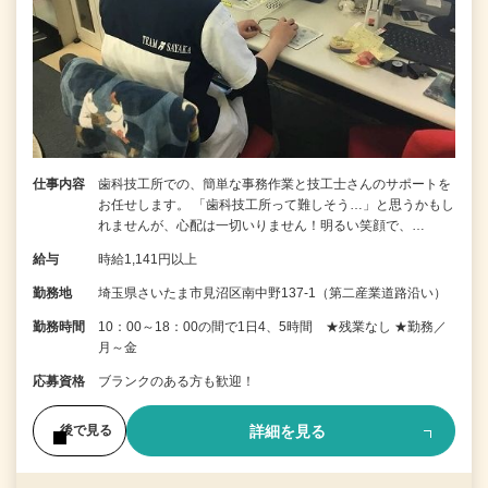
仕事内容
歯科技工所での、簡単な事務作業と技工士さんのサポートを
お任せします。 「歯科技工所って難しそう…」と思うかもし
れませんが、心配は一切いりません！明るい笑顔で、…
給与
時給1,141円以上
勤務地
埼玉県さいたま市見沼区南中野137-1（第二産業道路沿い）
勤務時間
10：00～18：00の間で1日4、5時間 ★残業なし ★勤務／
月～金
応募資格
ブランクのある方も歓迎！
詳細を見る
後で見る