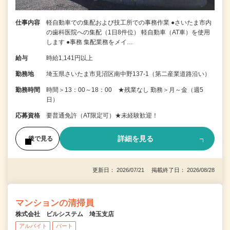
仕事内容
軽自動車での集配および技工所での事務作業 ●さいたま市内
の歯科医院への集配（1日8件位） 軽自動車（AT車）を使用
します ●事務 集配業務をメイ…
給与
時給1,141円以上
勤務地
埼玉県さいたま市見沼区南中野137-1（第二産業道路沿い）
勤務時間
時間＞13：00～18：00 ★残業なし 勤務＞月～金（週5
日）
応募資格
要普通免許（AT限定可）★未経験歓迎！
詳細を見る
後で見る
更新日： 2026/07/21 掲載終了日： 2026/08/28
マンションの清掃員
株式会社 ビルシステム 埼玉支店
アルバイト
パート