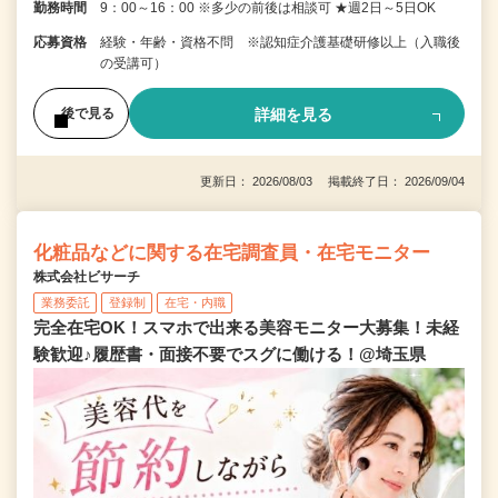
勤務時間
9：00～16：00 ※多少の前後は相談可 ★週2日～5日OK
応募資格
経験・年齢・資格不問 ※認知症介護基礎研修以上（入職後
の受講可）
詳細を見る
後で見る
更新日： 2026/08/03 掲載終了日： 2026/09/04
化粧品などに関する在宅調査員・在宅モニター
株式会社ビサーチ
業務委託
登録制
在宅・内職
完全在宅OK！スマホで出来る美容モニター大募集！未経
験歓迎♪履歴書・面接不要でスグに働ける！@埼玉県