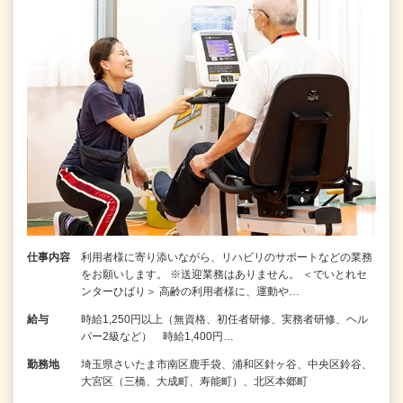
仕事内容
利用者様に寄り添いながら、リハビリのサポートなどの業務
をお願いします。 ※送迎業務はありません。 ＜でいとれセ
ンターひばり＞ 高齢の利用者様に、運動や…
給与
時給1,250円以上（無資格、初任者研修、実務者研修、ヘル
パー2級など） 時給1,400円…
勤務地
埼玉県さいたま市南区鹿手袋、浦和区針ヶ谷、中央区鈴谷、
大宮区（三橋、大成町、寿能町）、北区本郷町