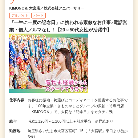
フ
KIMONO＆ 大宮店／株式会社アニバーサリー
アルバイト
パート
『一生に一度の記念日』に携われる素敵なお仕事♪電話営
業・個人ノルマなし！【20～50代女性が活躍中】
仕事内容
お客様に振袖・袴選びとコーディネートを提案するお仕事で
す。 100年企業・きものやまとグループの振袖・袴専門店
「KIMONO＆」で、大切な「記念日」をカタチに残…
給与
時給1,120円～1,200円以上＋別途手当 ※昇給あり
勤務地
埼玉県さいたま市大宮区宮町1-15（「大宮駅」東口より徒歩
3分）