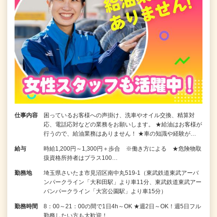
仕事内容
困っているお客様への声掛け、洗車やオイル交換、精算対
応、電話応対などの業務をお願いします。 ★給油はお客様が
行うので、給油業務はありません！ ★車の知識や経験が…
給与
時給1,200円～1,300円＋歩合 ※働き方による ★危険物取
扱資格所持者はプラス100…
勤務地
埼玉県さいたま市見沼区南中丸519-1（東武鉄道東武アーバ
ンパークライン「大和田駅」より車11分、東武鉄道東武アー
バンパークライン「大宮公園駅」より車15分）
勤務時間
8：00～21：00の間で1日4h～OK ★週2日～OK！週5日フル
勤務したい方も大歓迎！…