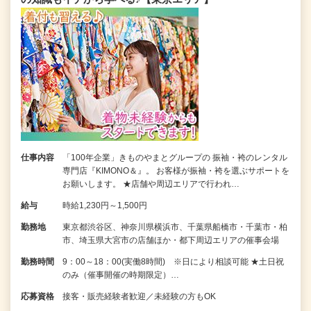
仕事内容
「100年企業」きものやまとグループの 振袖・袴のレンタル
専門店『KIMONO＆』。 お客様が振袖・袴を選ぶサポートを
お願いします。 ★店舗や周辺エリアで行われ…
給与
時給1,230円～1,500円
勤務地
東京都渋谷区、神奈川県横浜市、千葉県船橋市・千葉市・柏
市、埼玉県大宮市の店舗ほか・都下周辺エリアの催事会場
勤務時間
9：00～18：00(実働8時間) ※日により相談可能 ★土日祝
のみ（催事開催の時期限定）…
応募資格
接客・販売経験者歓迎／未経験の方もOK