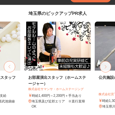
埼玉県のピックアップPR求人
屋スタッフ
お部屋演出スタッフ（ホームステ
公共施設
ージャー）
株式会社サマンサ・ホームステージング
株式会社宮
途支給
時給1,400円～2,200円＋手当あり
時給1,3
（西武池袋線
埼玉県及び近郊エリア ※直行直帰
OK
埼玉県