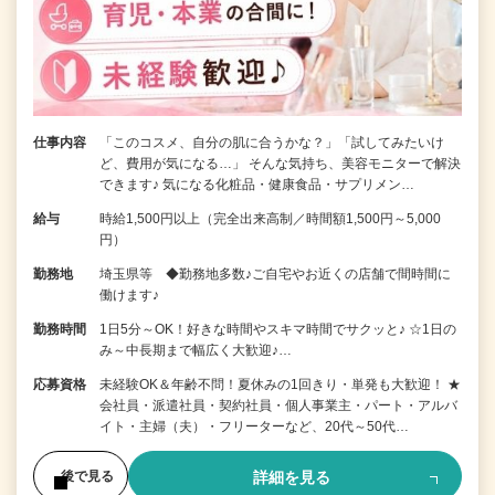
仕事内容
「このコスメ、自分の肌に合うかな？」「試してみたいけ
ど、費用が気になる…」 そんな気持ち、美容モニターで解決
できます♪ 気になる化粧品・健康食品・サプリメン…
給与
時給1,500円以上（完全出来高制／時間額1,500円～5,000
円）
勤務地
埼玉県等 ◆勤務地多数♪ご自宅やお近くの店舗で間時間に
働けます♪
勤務時間
1日5分～OK！好きな時間やスキマ時間でサクッと♪ ☆1日の
み～中長期まで幅広く大歓迎♪…
応募資格
未経験OK＆年齢不問！夏休みの1回きり・単発も大歓迎！ ★
会社員・派遣社員・契約社員・個人事業主・パート・アルバ
イト・主婦（夫）・フリーターなど、20代～50代…
詳細を見る
後で見る