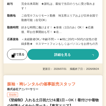
給与
完全出来高制 ★謝礼は、最短で当日のうちに受け取れま
す！
勤務地
ご自宅※フルリモート勤務 埼玉県エリアおよび日本全国で
勤務可能（在宅OK）
勤務時間
好きな時間に働けます！ ★単発（1日のみ）OK！ ★応募
後、即お仕事開始も可！ ★在…
応募資格
＜未経験者OK／年齢不問＞⇒★特に20代〜50代の女性の登
録多数★ ※スマートフォンもしくはパソコンをお持ちの方
詳細を見る
後で見る
更新日： 2026/07/31 掲載終了日： 2026/08/24
振袖・袴レンタルの催事販売スタッフ
株式会社アニバーサリー
登録制
《登録制》入れる土日祝だけ&週1日～OK！着付けや着物
の知識もイチから学べる♪【東京エリア】