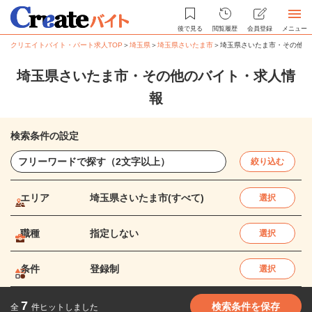
後で見る
閲覧履歴
会員登録
メニュー
クリエイトバイト・パート求人TOP
＞
埼玉県
＞
埼玉県さいたま市
＞
埼玉県さいたま市・その他の
埼玉県さいたま市・その他のバイト・求人情
報
検索条件の設定
絞り込む
エリア
埼玉県さいたま市(すべて)
選択
職種
指定しない
選択
条件
登録制
選択
7
検索条件を保存
全
件ヒットしました