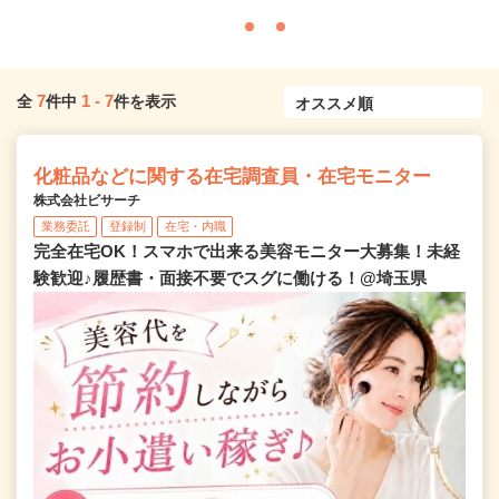
7
1
-
7
全
件中
件を表示
化粧品などに関する在宅調査員・在宅モニター
株式会社ビサーチ
業務委託
登録制
在宅・内職
完全在宅OK！スマホで出来る美容モニター大募集！未経
験歓迎♪履歴書・面接不要でスグに働ける！@埼玉県