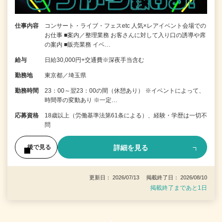
仕事内容
コンサート・ライブ・フェスetc 人気×レアイベント会場での
お仕事 ■案内／整理業務 お客さんに対して入り口の誘導や席
の案内 ■販売業務 イベ…
給与
日給30,000円+交通費※深夜手当含む
勤務地
東京都／埼玉県
勤務時間
23：00～翌23：00の間（休憩あり） ※イベントによって、
時間帯の変動あり ※一定…
応募資格
18歳以上（労働基準法第61条による）、経験・学歴は一切不
問
詳細を見る
後で見る
更新日： 2026/07/13 掲載終了日： 2026/08/10
掲載終了まであと1日