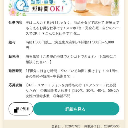
仕事内容
実は…入力するだけじゃなく、商品をタダで試せて 報酬まで
もらえるお得な仕事です♪ スマホ1台・完全在宅・自分のペー
スでOK！ ▼こんなお仕事です 化…
給与
時給1,500円以上（完全出来高制／時間額1,500円～5,000
円）
勤務地
埼玉県等【ご希望の地域でオシゴトできます♪ お気軽にご
相談ください！】
勤務時間
1日5分～好きな時間、空いている時間に働けます！ ☆1回の
みの単発や短期～中長期まで…
応募資格
◎PC・スマートフォンをお持ちの方（※アンケートに必要
なため） ◎未経験者大歓迎！ ◎20代、30代、40代、50代の
女性の登録多数 ◎年齢不問
詳細を見る
後で見る
更新日： 2026/07/23 掲載終了日： 2026/08/30