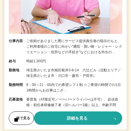
仕事内容
ご依頼がありました際にサービス提供責任者の指示のもと、
ご利用者様のご自宅に向かい“通院・買い物・レジャー・レク
リエーション・役所などの手続き”などにおける外出の…
給与
時給1,300円
勤務地
埼玉県さいたま市南区根岸3-8-14 六辻ビル（活動エリア／
埼玉県さいたま市・川口市・蕨市・戸田市）
勤務時間
8：00～21：00内での希望シフト制 ☆ご希望の時間での1日
1時間からお仕事はござ…
応募資格
要普免（AT限定可／ペーパードライバーは不可）、必須資
格：初任者研修修了者（旧ヘルパー2級）以上、年齢不問
詳細を見る
後で見る