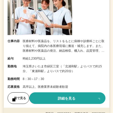
仕事内容
医療材料や医薬品を、リストをもとに病棟や診療科ごとに取
り揃えて、病院内の各医療現場に搬送・補充します。また、
医療材料や医薬品の発注、納品検収、棚入れ、品質管理、…
給与
時給1,230円以上
勤務地
埼玉県さいたま市緑区三室（「北浦和駅」よりバスで約15
分、「東浦和駅」よりバスで約20分）
勤務時間
8：30～17：30
応募資格
高卒以上、医療業界未経験者歓迎
詳細を見る
後で見る