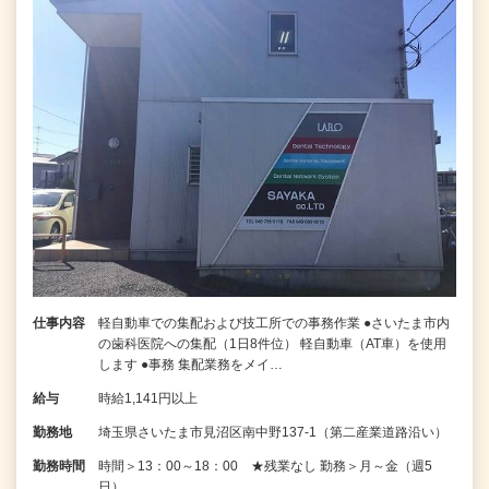
仕事内容
軽自動車での集配および技工所での事務作業 ●さいたま市内
の歯科医院への集配（1日8件位） 軽自動車（AT車）を使用
します ●事務 集配業務をメイ…
給与
時給1,141円以上
勤務地
埼玉県さいたま市見沼区南中野137-1（第二産業道路沿い）
勤務時間
時間＞13：00～18：00 ★残業なし 勤務＞月～金（週5
日）