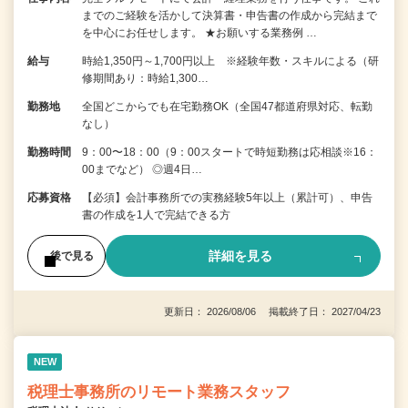
までのご経験を活かして決算書・申告書の作成から完結まで
を中⼼にお任せします。 ★お願いする業務例 …
給与
時給1,350円～1,700円以上 ※経験年数・スキルによる（研
修期間あり：時給1,300…
勤務地
全国どこからでも在宅勤務OK（全国47都道府県対応、転勤
なし）
勤務時間
9：00〜18：00（9：00スタートで時短勤務は応相談※16：
00までなど） ◎週4日…
応募資格
【必須】会計事務所での実務経験5年以上（累計可）、申告
書の作成を1人で完結できる方
詳細を見る
後で見る
更新日： 2026/08/06 掲載終了日： 2027/04/23
NEW
税理士事務所のリモート業務スタッフ