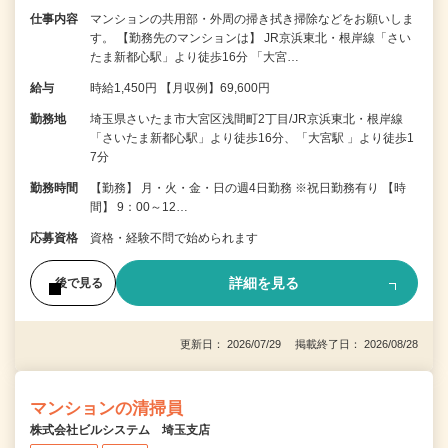
仕事内容
マンションの共用部・外周の掃き拭き掃除などをお願いしま
す。 【勤務先のマンションは】 JR京浜東北・根岸線「さい
たま新都心駅」より徒歩16分 「大宮…
給与
時給1,450円 【月収例】69,600円
勤務地
埼玉県さいたま市大宮区浅間町2丁目/JR京浜東北・根岸線
「さいたま新都心駅」より徒歩16分、「大宮駅 」より徒歩1
7分
勤務時間
【勤務】 月・火・金・日の週4日勤務 ※祝日勤務有り 【時
間】 9：00～12…
応募資格
資格・経験不問で始められます
詳細を見る
後で見る
更新日： 2026/07/29 掲載終了日： 2026/08/28
マンションの清掃員
株式会社ビルシステム 埼玉支店