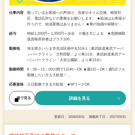
仕事内容
困っているお客様への声掛け、洗車やオイル交換、精算対
応、電話応対などの業務をお願いします。 ★給油はお客様が
行うので、給油業務はありません！ ★車の知識や経験が…
給与
時給1,200円～1,300円＋歩合 ※働き方による ★危険物取
扱資格所持者はプラス100…
勤務地
埼玉県さいたま市見沼区南中丸519-1（東武鉄道東武アーバ
ンパークライン「大和田駅」より車11分、東武鉄道東武アー
バンパークライン「大宮公園駅」より車15分）
勤務時間
8：00～21：00の間で1日4h～OK ★週2日～OK！週5日フル
勤務したい方も大歓迎！…
応募資格
土日勤務できる方歓迎 ★WワークOK
詳細を見る
後で見る
更新日： 2026/03/31 掲載終了日： 2027/03/31