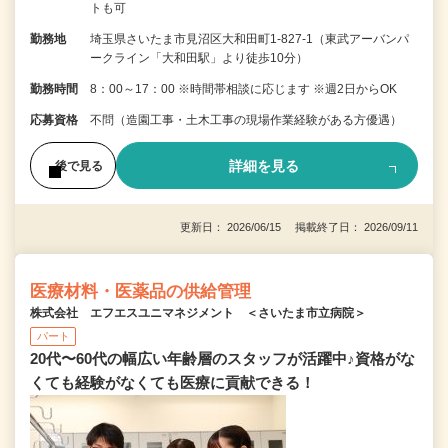
トも可
勤務地
埼玉県さいたま市見沼区大和田町1-827-1（東武アーバンパ
ークライン「大和田駅」より徒歩10分）
勤務時間
8：00～17：00 ※時間帯相談に応じます ※週2日からOK
応募資格
不問（造園工事・土木工事の現場作業経験がある方優遇）
詳細を見る
後で見る
更新日： 2026/06/15 掲載終了日： 2026/09/11
医療材料・医薬品の供給管理
株式会社 エフエスユニマネジメント ＜さいたま市立病院＞
パート
20代〜60代の幅広い年齢層のスタッフが活躍中♪資格がな
くても経験がなくても医療に貢献できる！