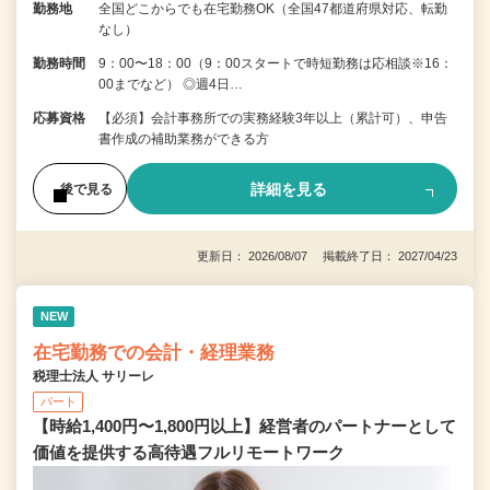
勤務地
全国どこからでも在宅勤務OK（全国47都道府県対応、転勤
なし）
勤務時間
9：00〜18：00（9：00スタートで時短勤務は応相談※16：
00までなど） ◎週4日…
応募資格
【必須】会計事務所での実務経験3年以上（累計可）、申告
書作成の補助業務ができる方
詳細を見る
後で見る
更新日： 2026/08/07 掲載終了日： 2027/04/23
NEW
在宅勤務での会計・経理業務
税理士法人 サリーレ
パート
【時給1,400円〜1,800円以上】経営者のパートナーとして
価値を提供する⾼待遇フルリモートワーク