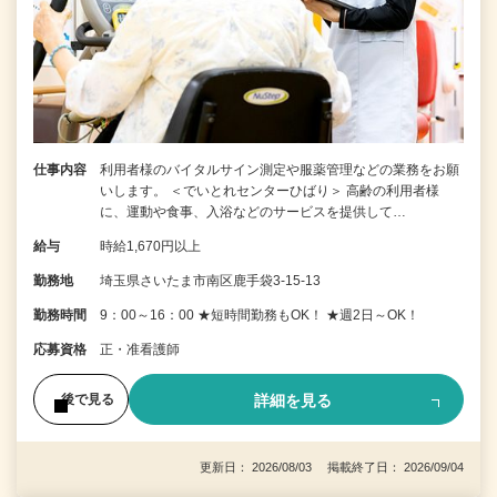
仕事内容
利用者様のバイタルサイン測定や服薬管理などの業務をお願
いします。 ＜でいとれセンターひばり＞ 高齢の利用者様
に、運動や食事、入浴などのサービスを提供して…
給与
時給1,670円以上
勤務地
埼玉県さいたま市南区鹿手袋3-15-13
勤務時間
9：00～16：00 ★短時間勤務もOK！ ★週2日～OK！
応募資格
正・准看護師
詳細を見る
後で見る
更新日： 2026/08/03 掲載終了日： 2026/09/04