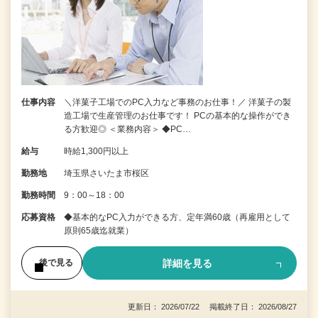
仕事内容
＼洋菓子工場でのPC入力など事務のお仕事！／ 洋菓子の製
造工場で生産管理のお仕事です！ PCの基本的な操作ができ
る方歓迎◎ ＜業務内容＞ ◆PC…
給与
時給1,300円以上
勤務地
埼玉県さいたま市桜区
勤務時間
9：00～18：00
応募資格
◆基本的なPC入力ができる方、定年満60歳（再雇用として
原則65歳迄就業）
詳細を見る
後で見る
更新日： 2026/07/22 掲載終了日： 2026/08/27