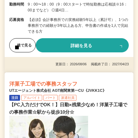
勤務時間
9：00〜18：00（9：00スタートで時短勤務は応相談※16：
00までなど） ◎週4日…
応募資格
【必須】会計事務所での実務経験5年以上（累計可）、1つの
事務所での経験が3年以上ある方、申告書の作成を1人で完結
できる方
詳細を見る
後で見る
更新日： 2026/08/06 掲載終了日： 2027/04/23
洋菓子工場での事務スタッフ
UTエージェント株式会社 AGT南関東第一CU《JVKK1C》
注目
アルバイト
パート
派遣社員
【PC入力だけでOK！】日勤×残業少なめ！洋菓子工場で
の事務作業☆駅から徒歩10分☆