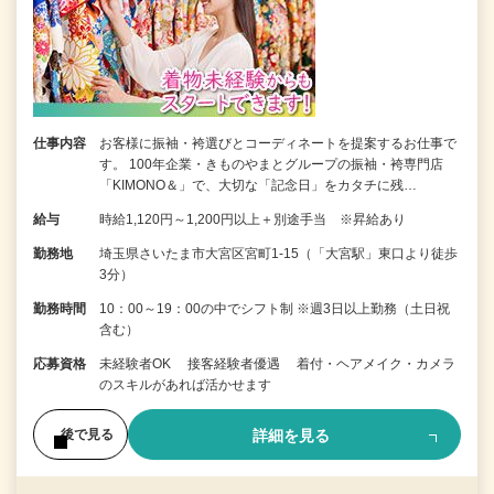
仕事内容
お客様に振袖・袴選びとコーディネートを提案するお仕事で
す。 100年企業・きものやまとグループの振袖・袴専門店
「KIMONO＆」で、大切な「記念日」をカタチに残…
給与
時給1,120円～1,200円以上＋別途手当 ※昇給あり
勤務地
埼玉県さいたま市大宮区宮町1-15（「大宮駅」東口より徒歩
3分）
勤務時間
10：00～19：00の中でシフト制 ※週3日以上勤務（土日祝
含む）
応募資格
未経験者OK 接客経験者優遇 着付・ヘアメイク・カメラ
のスキルがあれば活かせます
詳細を見る
後で見る