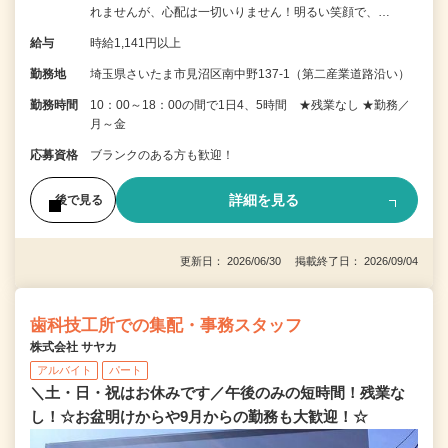
れませんが、心配は一切いりません！明るい笑顔で、…
給与
時給1,141円以上
勤務地
埼玉県さいたま市見沼区南中野137-1（第二産業道路沿い）
勤務時間
10：00～18：00の間で1日4、5時間 ★残業なし ★勤務／
月～金
応募資格
ブランクのある方も歓迎！
詳細を見る
後で見る
更新日： 2026/06/30 掲載終了日： 2026/09/04
歯科技工所での集配・事務スタッフ
株式会社 サヤカ
アルバイト
パート
＼土・日・祝はお休みです／午後のみの短時間！残業な
し！☆お盆明けからや9月からの勤務も大歓迎！☆