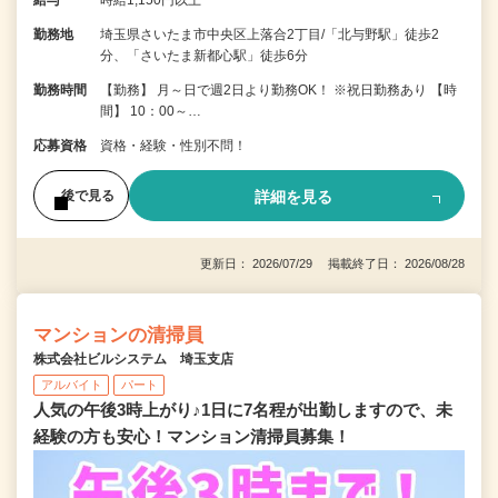
勤務地
埼玉県さいたま市中央区上落合2丁目/「北与野駅」徒歩2
分、「さいたま新都心駅」徒歩6分
勤務時間
【勤務】 月～日で週2日より勤務OK！ ※祝日勤務あり 【時
間】 10：00～…
応募資格
資格・経験・性別不問！
詳細を見る
後で見る
更新日： 2026/07/29 掲載終了日： 2026/08/28
マンションの清掃員
株式会社ビルシステム 埼玉支店
アルバイト
パート
人気の午後3時上がり♪1日に7名程が出勤しますので、未
経験の方も安心！マンション清掃員募集！