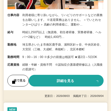
仕事内容
利用者様に寄り添いながら、リハビリのサポートなどの業務
をお願いします。 ※送迎業務はありません。 ＜でいとれセ
ンターひばり＞ 高齢の利用者様に、運動や…
給与
時給1,250円以上（無資格、初任者研修、実務者研修、ヘル
パー2級など） 時給1,400円…
勤務地
埼玉県さいたま市南区鹿手袋、浦和区針ヶ谷、中央区鈴谷、
大宮区（三橋、大成町、寿能町）、北区本郷町
勤務時間
9：00～16：00 ※多少の前後は相談可 ★週2日～5日OK
応募資格
経験・年齢・資格不問 ※認知症介護基礎研修以上（入職後
の受講可）
詳細を見る
後で見る
更新日： 2026/08/03 掲載終了日： 2026/09/04
NEW