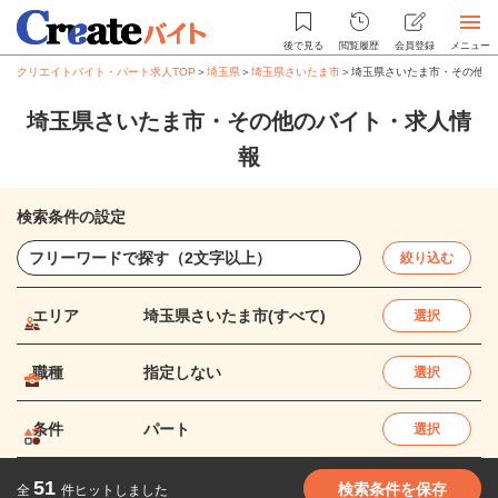
後で見る
閲覧履歴
会員登録
メニュー
クリエイトバイト・パート求人TOP
＞
埼玉県
＞
埼玉県さいたま市
＞
埼玉県さいたま市・その他の
埼玉県さいたま市・その他のバイト・求人情
報
検索条件の設定
絞り込む
エリア
埼玉県さいたま市(すべて)
選択
職種
指定しない
選択
条件
パート
選択
51
検索条件を保存
全
件ヒットしました