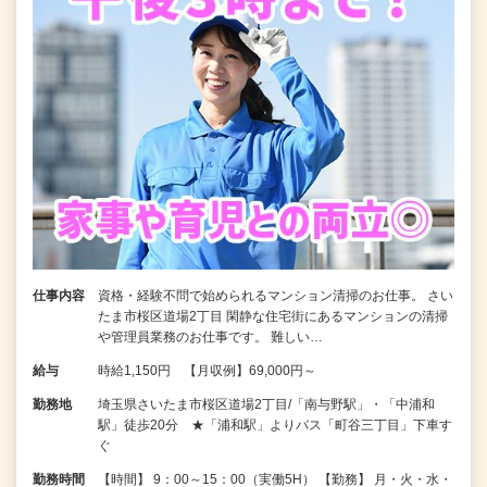
仕事内容
資格・経験不問で始められるマンション清掃のお仕事。 さい
たま市桜区道場2丁目 閑静な住宅街にあるマンションの清掃
や管理員業務のお仕事です。 難しい…
給与
時給1,150円 【月収例】69,000円～
勤務地
埼玉県さいたま市桜区道場2丁目/「南与野駅」・「中浦和
駅」徒歩20分 ★「浦和駅」よりバス「町谷三丁目」下車す
ぐ
勤務時間
【時間】 9：00～15：00（実働5H） 【勤務】 月・火・水・