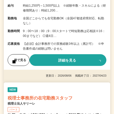
給与
時給1,250円～1,500円以上 ※経験年数・スキルによる（研
修期間あり：時給1,200…
勤務地
全国どこからでも在宅勤務OK（全国47都道府県対応、転勤
なし）
勤務時間
9：00〜18：00（9：00スタートで時短勤務は応相談※16：
00までなど） ◎週4日…
応募資格
【必須】会計事務所での実務経験3年以上（累計可） ※申
告書作成の経験は問いません
詳細を見る
後で見る
更新日： 2026/08/06 掲載終了日： 2027/04/23
NEW
税理士事務所の在宅勤務スタッフ
税理士法人サリーレ
パート