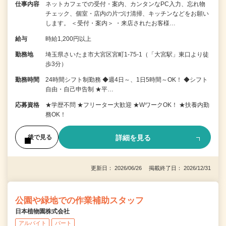
仕事内容
ネットカフェでの受付・案内、カンタンなPC入力、忘れ物
チェック、個室・店内の片づけ清掃、キッチンなどをお願い
します。 ＜受付・案内＞ ・来店されたお客様…
給与
時給1,200円以上
勤務地
埼玉県さいたま市大宮区宮町1-75-1（「大宮駅」東口より徒
歩3分）
勤務時間
24時間シフト制勤務 ◆週4日～、1日5時間～OK！ ◆シフト
自由・自己申告制 ★平…
応募資格
★学歴不問 ★フリーター大歓迎 ★WワークOK！ ★扶養内勤
務OK！
詳細を見る
後で見る
更新日： 2026/06/26 掲載終了日： 2026/12/31
公園や緑地での作業補助スタッフ
日本植物園株式会社
アルバイト
パート