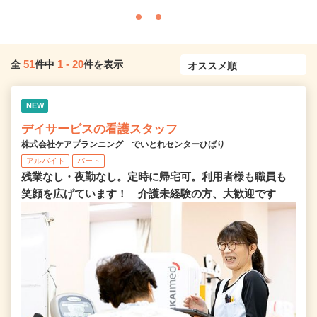
51
1
-
20
全
件中
件を表示
NEW
デイサービスの看護スタッフ
株式会社ケアプランニング でいとれセンターひばり
アルバイト
パート
残業なし・夜勤なし。定時に帰宅可。利用者様も職員も
笑顔を広げています！ 介護未経験の方、大歓迎です