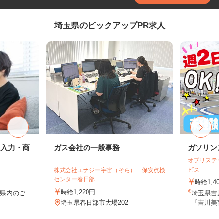
埼玉県のピックアップPR求人
タ入力・商
ガス会社の一般事務
ガソリン
オブリステ
ビス
株式会社エナジー宇宙（そら） 保安点検
センター春日部
時給1,4
時給1,220円
玉県内のご
埼玉県吉川
務
埼玉県春日部市大場202
「吉川美南