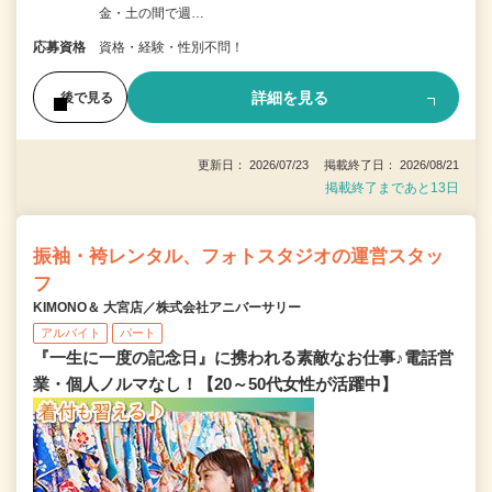
金・土の間で週…
応募資格
資格・経験・性別不問！
詳細を見る
後で見る
更新日： 2026/07/23 掲載終了日： 2026/08/21
掲載終了まであと13日
振袖・袴レンタル、フォトスタジオの運営スタッ
フ
KIMONO＆ 大宮店／株式会社アニバーサリー
アルバイト
パート
『一生に一度の記念日』に携われる素敵なお仕事♪電話営
業・個人ノルマなし！【20～50代女性が活躍中】