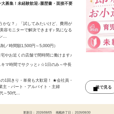
ー大募集！未経験歓迎♪履歴書・面接不要
合うかな？」「試してみたいけど、費用が
、美容モニターで解決できます♪ 気になる
メン…
制／時間額1,500円～5,000円）
自宅やお近くの店舗で間時間に働けます♪
スキマ時間でサクッと♪ ☆1日のみ～中長
みの1回きり・単発も大歓迎！ ★会社員・
事業主・パート・アルバイト・主婦
後で見
代～50代…