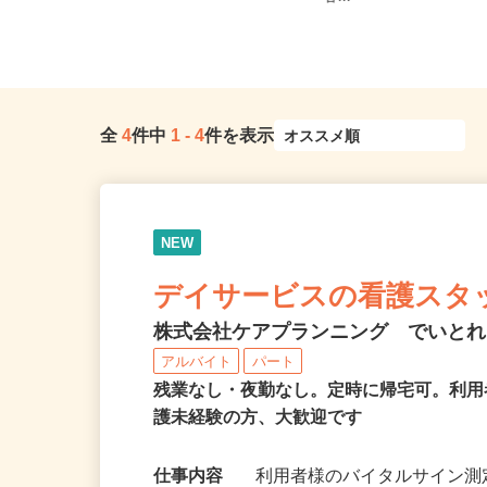
帰...
各...
全
4
件中
1
-
4
件を表示
NEW
デイサービスの看護スタ
株式会社ケアプランニング でいと
アルバイト
パート
残業なし・夜勤なし。定時に帰宅可。利
護未経験の方、大歓迎です