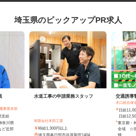
埼玉県のピックアップPR求人
員
水道工事の申請業務スタッフ
交通誘
木口総合
都圏事業本部
日給11
全額支給
日給12,
有限会社本田工業
・神奈川県
東京都
時給1,300円以上
など近郊
全域 