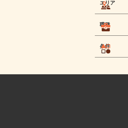
エリア
職種
条件