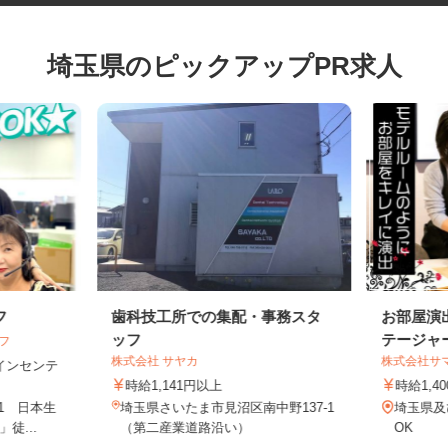
埼玉県のピックアップPR求人
フ
歯科技工所での集配・事務スタ
お部屋
ッフ
テージ
イフ
株式会社 サヤカ
株式会社
円＋インセンテ
時給1,141円以上
時給1
-1 日本生
埼玉県さいたま市見沼区南中野137-1
埼玉県