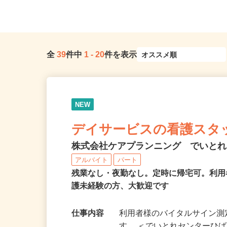
OK
命川越ビル2階／「川越駅
全
39
件中
1
-
20
件を表示
NEW
デイサービスの看護スタ
株式会社ケアプランニング でいと
アルバイト
パート
残業なし・夜勤なし。定時に帰宅可。利
護未経験の方、大歓迎です