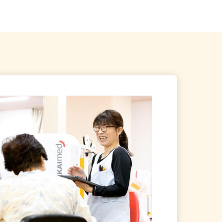
命川越ビル2階／「川越駅」徒...