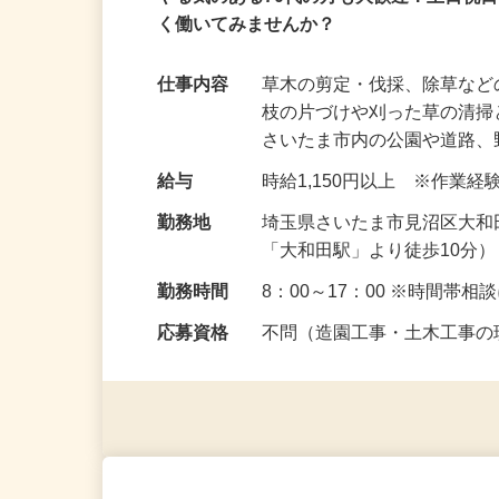
アルバイト
パート
やる気のある70代の方も大歓迎！土日祝
く働いてみませんか？
仕事内容
草木の剪定・伐採、除草な
枝の片づけや刈った草の清
さいたま市内の公園や道路
給与
時給1,150円以上 ※作業
勤務地
埼玉県さいたま市見沼区大和田
「大和田駅」より徒歩10分
勤務時間
8：00～17：00 ※時間帯
応募資格
不問（造園工事・土木工事