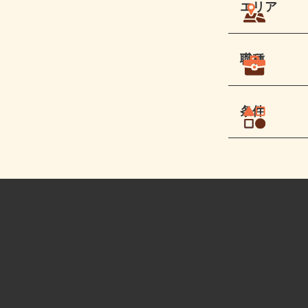
エリア
職種
条件