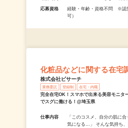
（三橋、大成町、寿能町）
勤務時間
9：00～16：00 ※多少の
応募資格
経験・年齢・資格不問 ※
可）
化粧品などに関する在宅
株式会社ビサーチ
業務委託
登録制
在宅・内職
完全在宅OK！スマホで出来る美容モニタ
でスグに働ける！@埼玉県