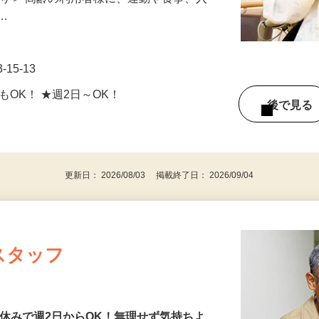
測定や服薬管理などの業務をお願いしま
ばり＞ 高齢の利用者様に、運動や食事、入
て…
15-13
務もOK！ ★週2日～OK！
後で見
更新日： 2026/08/03 掲載終了日： 2026/09/04
スタッフ