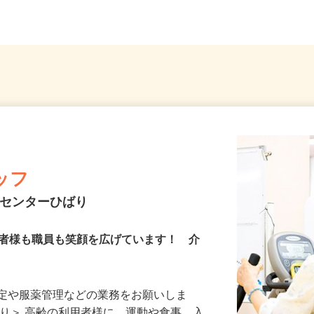
」徒...
（第二産業道路沿い）
OK
ッフ
れセンターひばり
用者様も職員も笑顔を広げています！ 介