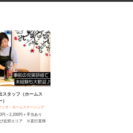
演出スタッフ（ホームス
資料の電話案内スタッフ
ャー）
株式会社スマイルハートライフ
サマンサ・ホームステージング
時給1,300円～2,000円＋インセンテ
,400円～2,200円＋手当あり
ィブあり ★月150H...
及び近郊エリア ※直行直帰
埼玉県川越市脇田本町14-1 日本生