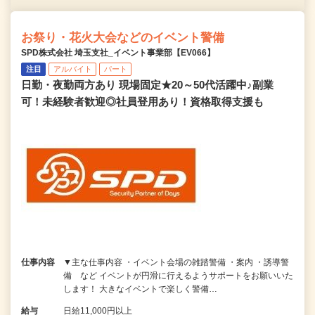
お祭り・花火大会などのイベント警備
SPD株式会社 埼玉支社_イベント事業部【EV066】
注目
アルバイト
パート
日勤・夜勤両方あり 現場固定★20～50代活躍中♪副業
可！未経験者歓迎◎社員登用あり！資格取得支援も
仕事内容
▼主な仕事内容 ・イベント会場の雑踏警備 ・案内 ・誘導警
備 など イベントが円滑に行えるようサポートをお願いいた
します！ 大きなイベントで楽しく警備…
給与
日給11,000円以上