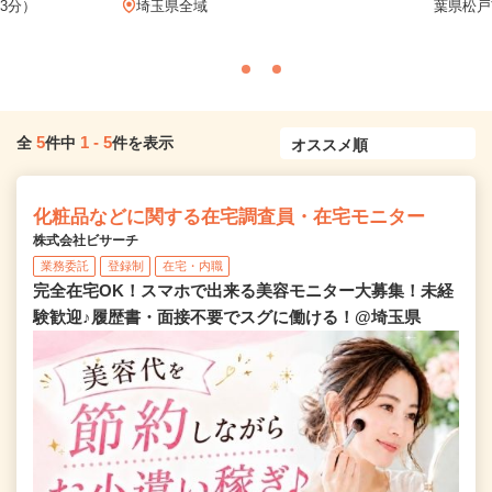
3分）
埼玉県全域
葉県松戸
5
1
-
5
全
件中
件を表示
化粧品などに関する在宅調査員・在宅モニター
株式会社ビサーチ
業務委託
登録制
在宅・内職
完全在宅OK！スマホで出来る美容モニター大募集！未経
験歓迎♪履歴書・面接不要でスグに働ける！@埼玉県