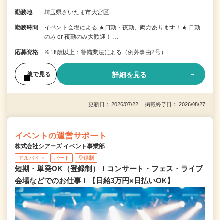
勤務地
埼玉県さいたま市大宮区
勤務時間
イベント会場による ★日勤・夜勤、両方あります！★ 日勤
のみ or 夜勤のみ大歓迎！ …
応募資格
※18歳以上：警備業法による（例外事由2号）
詳細を見る
後で見る
更新日： 2026/07/22 掲載終了日： 2026/08/27
イベントの運営サポート
株式会社シアーズ イベント事業部
アルバイト
パート
登録制
短期・単発OK（登録制）！コンサート・フェス・ライブ
会場などでのお仕事！【日給3万円×日払いOK】