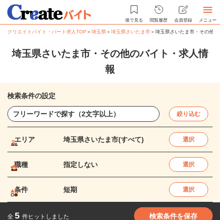
後で見る
閲覧履歴
会員登録
メニュー
クリエイトバイト・パート求人TOP
＞
埼玉県
＞
埼玉県さいたま市
＞
埼玉県さいたま市・その他の
埼玉県さいたま市・その他のバイト・求人情
報
検索条件の設定
絞り込む
エリア
埼玉県さいたま市(すべて)
選択
職種
指定しない
選択
条件
短期
選択
5
検索条件を保存
全
件ヒットしました