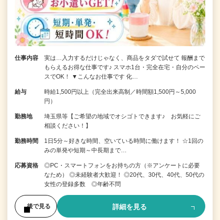
仕事内容
実は…入力するだけじゃなく、商品をタダで試せて 報酬まで
もらえるお得な仕事です♪ スマホ1台・完全在宅・自分のペー
スでOK！ ▼こんなお仕事です 化…
給与
時給1,500円以上（完全出来高制／時間額1,500円～5,000
円）
勤務地
埼玉県等【ご希望の地域でオシゴトできます♪ お気軽にご
相談ください！】
勤務時間
1日5分～好きな時間、空いている時間に働けます！ ☆1回の
みの単発や短期～中長期まで…
応募資格
◎PC・スマートフォンをお持ちの方（※アンケートに必要
なため） ◎未経験者大歓迎！ ◎20代、30代、40代、50代の
女性の登録多数 ◎年齢不問
詳細を見る
後で見る