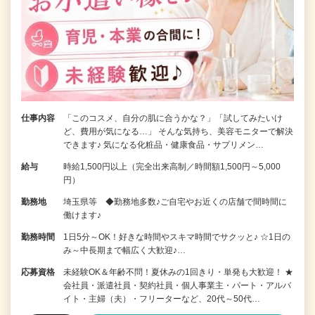
仕事内容
「このコスメ、自分の肌に合うかな？」「試してみたいけ
ど、費用が気になる…」 そんな気持ち、美容モニターで解決
できます♪ 気になる化粧品・健康食品・サプリメン…
給与
時給1,500円以上（完全出来高制／時間額1,500円～5,000
円）
勤務地
埼玉県等 ◆勤務地多数♪ご自宅やお近くの店舗で間時間に
働けます♪
勤務時間
1日5分～OK！好きな時間やスキマ時間でサクッと♪ ☆1日の
み～中長期まで幅広く大歓迎♪…
応募資格
未経験OK＆年齢不問！夏休みの1回きり・単発も大歓迎！ ★
会社員・派遣社員・契約社員・個人事業主・パート・アルバ
イト・主婦（夫）・フリーターなど、20代～50代…