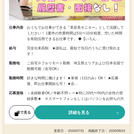
仕事内容
おうちでお仕事ができる『美容系モニター』として活躍して
ください！ 1案件の作業時間は5分〜10分程度。空いた時間
を有効活用できるお仕事です。 ◆【いろん…
給与
完全出来高制 ★謝礼は、最短で当日のうちに受け取れま
す！
勤務地
ご自宅※フルリモート勤務 埼玉県エリアおよび日本全国で
勤務可能（在宅OK）
勤務時間
好きな時間に働けます！ ★単発（1日のみ）OK！ ★応募
後、即お仕事開始も可！ ★在…
応募資格
＜未経験者OK／年齢不問＞⇒★特に20代〜50代の女性の登
録多数★ ※スマートフォンもしくはパソコンをお持ちの方
詳細を見る
後で見る
更新日： 2026/07/31 掲載終了日： 2026/08/24