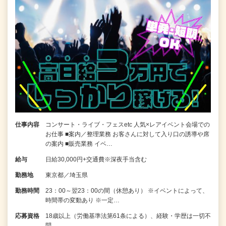
仕事内容
コンサート・ライブ・フェスetc 人気×レアイベント会場での
お仕事 ■案内／整理業務 お客さんに対して入り口の誘導や席
の案内 ■販売業務 イベ…
給与
日給30,000円+交通費※深夜手当含む
勤務地
東京都／埼玉県
勤務時間
23：00～翌23：00の間（休憩あり） ※イベントによって、
時間帯の変動あり ※一定…
応募資格
18歳以上（労働基準法第61条による）、経験・学歴は一切不
問