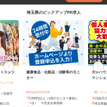
埼玉県のピックアップPR求人
ォトスタジ
健康食品・化粧品・治験等のモニ
大手ハウ
ター
マンション
社アニバーサ
株式会社SOUKEN
（株）オー
以上＋別途手
5,000円以上（1回のモニター参加に
日給15,
つき） ※完全出来高制
1-15
埼玉県越