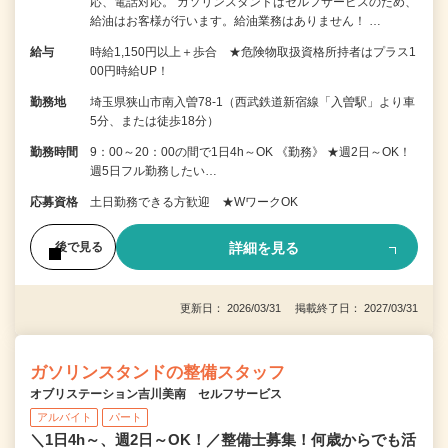
応、電話対応。 ガソリンスタンドはセルフサービスのため、
給油はお客様が行います。給油業務はありません！ …
給与
時給1,150円以上＋歩合 ★危険物取扱資格所持者はプラス1
00円時給UP！
勤務地
埼玉県狭山市南入曽78-1（西武鉄道新宿線「入曽駅」より車
5分、または徒歩18分）
勤務時間
9：00～20：00の間で1日4h～OK 《勤務》 ★週2日～OK！
週5日フル勤務したい…
応募資格
土日勤務できる方歓迎 ★WワークOK
詳細を見る
後で見る
更新日： 2026/03/31 掲載終了日： 2027/03/31
ガソリンスタンドの整備スタッフ
オブリステーション吉川美南 セルフサービス
アルバイト
パート
＼1日4h～、週2日～OK！／整備士募集！何歳からでも活