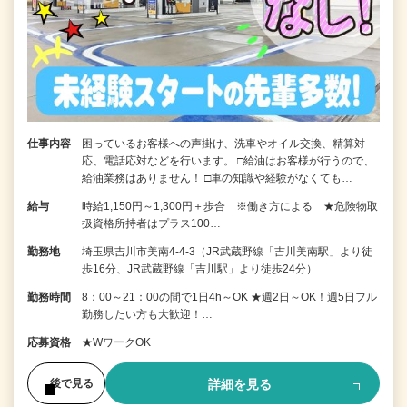
仕事内容
困っているお客様への声掛け、洗車やオイル交換、精算対
応、電話応対などを行います。 □給油はお客様が行うので、
給油業務はありません！ □車の知識や経験がなくても…
給与
時給1,150円～1,300円＋歩合 ※働き方による ★危険物取
扱資格所持者はプラス100…
勤務地
埼玉県吉川市美南4-4-3（JR武蔵野線「吉川美南駅」より徒
歩16分、JR武蔵野線「吉川駅」より徒歩24分）
勤務時間
8：00～21：00の間で1日4h～OK ★週2日～OK！週5日フル
勤務したい方も大歓迎！…
応募資格
★WワークOK
詳細を見る
後で見る