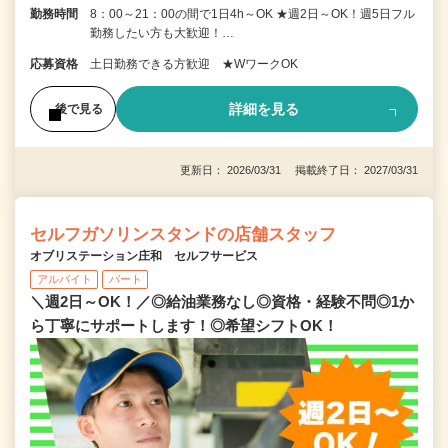
勤務時間
8：00～21：00の間で1日4h～OK ★週2日～OK！週5日フル
勤務したい方も大歓迎！…
応募資格
土日勤務できる方歓迎 ★WワークOK
詳細を見る
後で見る
更新日： 2026/03/31 掲載終了日： 2027/03/31
セルフガソリンスタンドの店舗スタッフ
オブリステーション庄和 セルフサービス
アルバイト
パート
＼週2日～OK！／◎給油業務なし◎資格・経験不問◎1か
ら丁寧にサポートします！◎希望シフトOK！