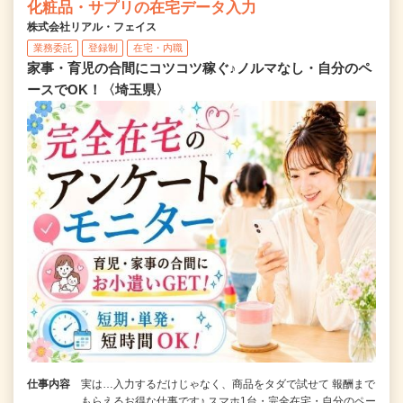
化粧品・サプリの在宅データ入力
株式会社リアル・フェイス
業務委託
登録制
在宅・内職
家事・育児の合間にコツコツ稼ぐ♪ノルマなし・自分のペ
ースでOK！〈埼玉県〉
仕事内容
実は…入力するだけじゃなく、商品をタダで試せて 報酬まで
もらえるお得な仕事です♪ スマホ1台・完全在宅・自分のペー