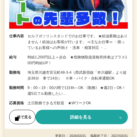
仕事内容
セルフガソリンスタンドでのお仕事です。 ★給油業務はあり
ません！給油はお客様が行います。 ≪主なお仕事≫ ・困っ
ているお客様への声掛け ・洗車 ・精算対応 ・…
給与
時給1,200円以上＋歩合 ★危険物取扱資格所持者はプラス1
00円時給UP！
勤務地
埼玉県川越市宮元町48-3-4（西武新宿線「本川越駅」より徒
歩36分 車で14分） ※車・バイク・自転車通勤OK
勤務時間
9：00～19：00の間で1日4h～OK 《勤務》 ★週2日～OK！
週5日フル勤務したい…
応募資格
土日勤務できる方歓迎 ★WワークOK
詳細を見る
後で見る
更新日： 2026/03/31 掲載終了日： 2027/03/31