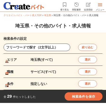
後で見る
閲覧履歴
会員登録
メニュー
クリエイトバイト・パート求人TOP
＞
埼玉県
＞
埼玉県・その他のバイト・パート求人情報
埼玉県・その他のバイト・求人情報
検索条件の設定
絞り込む
エリア
埼玉県(すべて)
選択
職種
サービス(すべて)
選択
条件
指定しない
選択
29
検索条件を保存
全
件ヒットしました