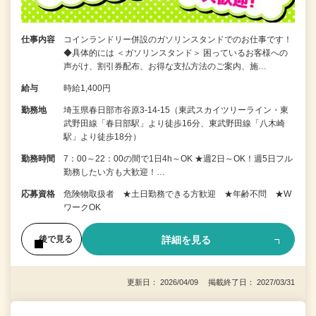
仕事内容
コインランドリー併設のガソリンスタンドでのお仕事です！
◆具体的には ＜ガソリンスタンド＞ 困っているお客様への
声がけ、割引券配布、お得な支払方法のご案内、施…
給与
時給1,400円
勤務地
埼玉県春日部市谷原3-14-15（東武スカイツリーライン・東
武野田線「春日部駅」より徒歩16分、東武野田線「八木崎
駅」より徒歩18分）
勤務時間
7：00～22：00の間で1日4h～OK ★週2日～OK！週5日フル
勤務したい方も大歓迎！…
応募資格
危険物取扱者 ★土日勤務できる方歓迎 ★年齢不問 ★W
ワークOK
詳細を見る
後で見る
更新日： 2026/04/09 掲載終了日： 2027/03/31