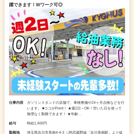
躍できます！Wワーク可◎
仕事内容
ガソリンスタンドの店舗で、車検整備や24ヶ月点検などを行
います。 ■ココがPoint！ ★週2日～OK！空いた日を使って
無理なく勤務できます！ ★年齢…
給与
時給1,400円
勤務地
埼玉県吉川市美南4-4-3（JR武蔵野線「吉川美南駅」より徒