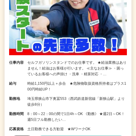
仕事内容
セルフガソリンスタンドでのお仕事です。 ★給油業務はあり
ません！給油はお客様が行います。 ≪主なお仕事≫ ・困っ
ているお客様への声掛け ・洗車 ・精算対応 ・…
給与
時給1,150円以上＋歩合 ★危険物取扱資格所持者はプラス1
00円時給UP！
勤務地
埼玉県狭山市下奥冨553（西武鉄道新宿線「新狭山駅」より
徒歩8分）
勤務時間
8：00～22：00の間で1日4h～OK 《勤務》 ★週2日～OK！
週5日フル勤務したい…
応募資格
土日勤務できる方歓迎 ★WワークOK