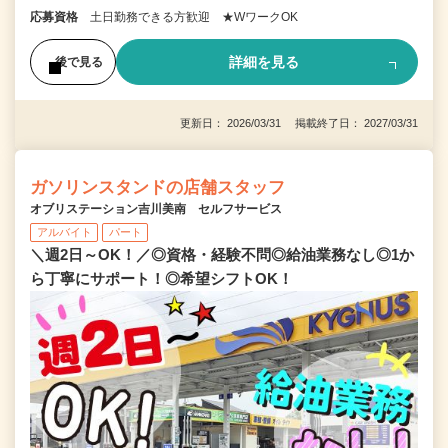
応募資格
土日勤務できる方歓迎 ★WワークOK
詳細を見る
後で見る
更新日： 2026/03/31 掲載終了日： 2027/03/31
ガソリンスタンドの店舗スタッフ
オブリステーション吉川美南 セルフサービス
アルバイト
パート
＼週2日～OK！／◎資格・経験不問◎給油業務なし◎1か
ら丁寧にサポート！◎希望シフトOK！