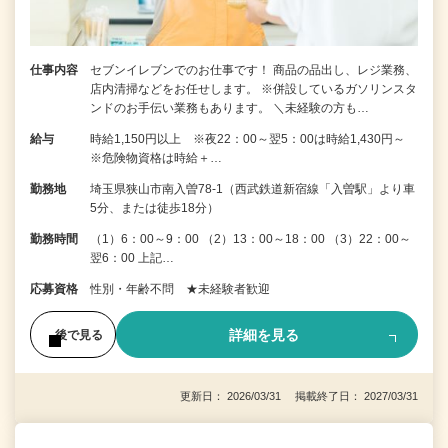
仕事内容
セブンイレブンでのお仕事です！ 商品の品出し、レジ業務、
店内清掃などをお任せします。 ※併設しているガソリンスタ
ンドのお手伝い業務もあります。 ＼未経験の方も…
給与
時給1,150円以上 ※夜22：00～翌5：00は時給1,430円～
※危険物資格は時給＋…
勤務地
埼玉県狭山市南入曽78-1（西武鉄道新宿線「入曽駅」より車
5分、または徒歩18分）
勤務時間
（1）6：00～9：00 （2）13：00～18：00 （3）22：00～
翌6：00 上記…
応募資格
性別・年齢不問 ★未経験者歓迎
詳細を見る
後で見る
更新日： 2026/03/31 掲載終了日： 2027/03/31