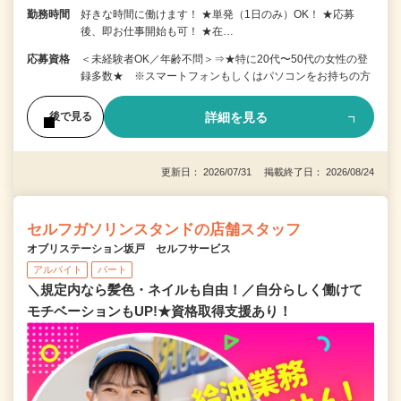
勤務時間
好きな時間に働けます！ ★単発（1日のみ）OK！ ★応募
後、即お仕事開始も可！ ★在…
応募資格
＜未経験者OK／年齢不問＞⇒★特に20代〜50代の女性の登
録多数★ ※スマートフォンもしくはパソコンをお持ちの方
詳細を見る
後で見る
更新日： 2026/07/31 掲載終了日： 2026/08/24
セルフガソリンスタンドの店舗スタッフ
オブリステーション坂戸 セルフサービス
アルバイト
パート
＼規定内なら髪色・ネイルも自由！／自分らしく働けて
モチベーションもUP!★資格取得支援あり！