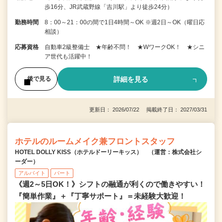
歩16分、JR武蔵野線「吉川駅」より徒歩24分）
勤務時間
8：00～21：00の間で1日4時間～OK ※週2日～OK（曜日応
相談）
応募資格
自動車2級整備士 ★年齢不問！ ★WワークOK！ ★シニ
ア世代も活躍中！
詳細を見る
後で見る
更新日： 2026/07/22 掲載終了日： 2027/03/31
ホテルのルームメイク兼フロントスタッフ
HOTEL DOLLY KISS（ホテルドーリーキッス） （運営：株式会社シ
ーダー）
アルバイト
パート
《週2～5日OK！》シフトの融通が利くので働きやすい！
『簡単作業』＋『丁寧サポート』＝未経験大歓迎！