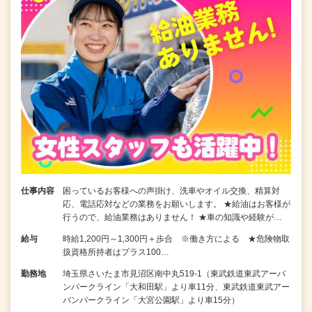
仕事内容
困っているお客様への声掛け、洗車やオイル交換、精算対
応、電話応対などの業務をお願いします。 ★給油はお客様が
行うので、給油業務はありません！ ★車の知識や経験が…
給与
時給1,200円～1,300円＋歩合 ※働き方による ★危険物取
扱資格所持者はプラス100…
勤務地
埼玉県さいたま市見沼区南中丸519-1（東武鉄道東武アーバ
ンパークライン「大和田駅」より車11分、東武鉄道東武アー
バンパークライン「大宮公園駅」より車15分）