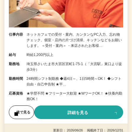
仕事内容
ネットカフェでの受付・案内、カンタンなPC入力、忘れ物
チェック、個室・店内の片づけ清掃、キッチンなどをお願い
します。 ＜受付・案内＞ ・来店されたお客様…
給与
時給1,200円以上
勤務地
埼玉県さいたま市大宮区宮町1-75-1（「大宮駅」東口より徒
歩3分）
勤務時間
24時間シフト制勤務 ◆週4日～、1日5時間～OK！ ◆シフト
自由・自己申告制 ★平…
応募資格
★学歴不問 ★フリーター大歓迎 ★WワークOK！ ★扶養内勤
務OK！
詳細を見る
後で見る
更新日： 2026/06/26 掲載終了日： 2026/12/31