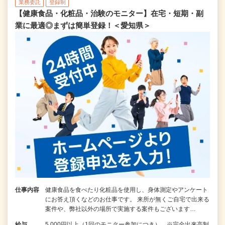
業務委託
登録制
【健康食品・化粧品・治験のモニター】在宅・短期・副
業に最適◎まずは簡単登録！＜愛知県＞
仕事内容
健康食品を食べたり化粧品を使用し、身体測定やアンケート
にお答え頂くなどのお仕事です。 来所が無くご自宅で出来る
案件や、弊社以外の場所で実施する案件もございます…
給与
5,000円以上（1回のモニター参加につき） ※完全出来高制