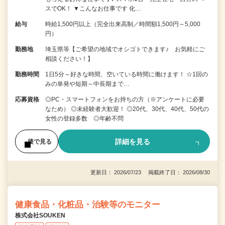
スでOK！ ▼こんなお仕事です 化…
給与
時給1,500円以上（完全出来高制／時間額1,500円～5,000
円）
勤務地
埼玉県等【ご希望の地域でオシゴトできます♪ お気軽にご
相談ください！】
勤務時間
1日5分～好きな時間、空いている時間に働けます！ ☆1回の
みの単発や短期～中長期まで…
応募資格
◎PC・スマートフォンをお持ちの方（※アンケートに必要
なため） ◎未経験者大歓迎！ ◎20代、30代、40代、50代の
女性の登録多数 ◎年齢不問
詳細を見る
後で見る
更新日： 2026/07/23 掲載終了日： 2026/08/30
健康食品・化粧品・治験等のモニター
株式会社SOUKEN