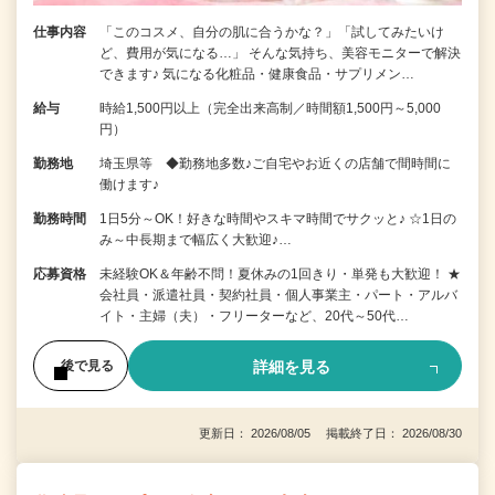
仕事内容
「このコスメ、自分の肌に合うかな？」「試してみたいけ
ど、費用が気になる…」 そんな気持ち、美容モニターで解決
できます♪ 気になる化粧品・健康食品・サプリメン…
給与
時給1,500円以上（完全出来高制／時間額1,500円～5,000
円）
勤務地
埼玉県等 ◆勤務地多数♪ご自宅やお近くの店舗で間時間に
働けます♪
勤務時間
1日5分～OK！好きな時間やスキマ時間でサクッと♪ ☆1日の
み～中長期まで幅広く大歓迎♪…
応募資格
未経験OK＆年齢不問！夏休みの1回きり・単発も大歓迎！ ★
会社員・派遣社員・契約社員・個人事業主・パート・アルバ
イト・主婦（夫）・フリーターなど、20代～50代…
詳細を見る
後で見る
更新日： 2026/08/05 掲載終了日： 2026/08/30