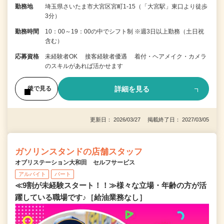
勤務地
埼玉県さいたま市大宮区宮町1-15（「大宮駅」東口より徒歩
3分）
勤務時間
10：00～19：00の中でシフト制 ※週3日以上勤務（土日祝
含む）
応募資格
未経験者OK 接客経験者優遇 着付・ヘアメイク・カメラ
のスキルがあれば活かせます
詳細を見る
後で見る
更新日： 2026/03/27 掲載終了日： 2027/03/05
ガソリンスタンドの店舗スタッフ
オブリステーション大和田 セルフサービス
アルバイト
パート
≪9割が未経験スタート！！≫様々な立場・年齢の方が活
躍している職場です♪［給油業務なし］