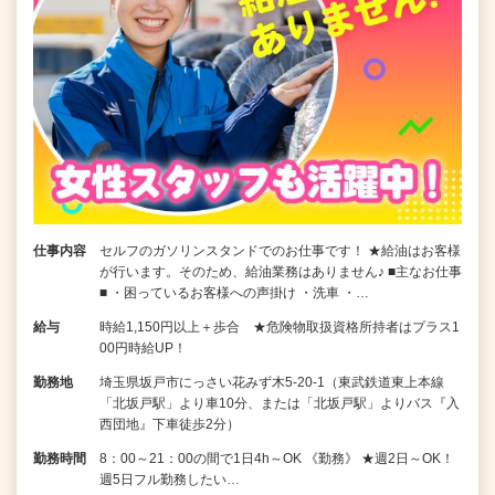
仕事内容
セルフのガソリンスタンドでのお仕事です！ ★給油はお客様
が行います。そのため、給油業務はありません♪ ■主なお仕事
■ ・困っているお客様への声掛け ・洗車 ・…
給与
時給1,150円以上＋歩合 ★危険物取扱資格所持者はプラス1
00円時給UP！
勤務地
埼玉県坂戸市にっさい花みず木5-20-1（東武鉄道東上本線
「北坂戸駅」より車10分、または「北坂戸駅」よりバス『入
西団地』下車徒歩2分）
勤務時間
8：00～21：00の間で1日4h～OK 《勤務》 ★週2日～OK！
週5日フル勤務したい…