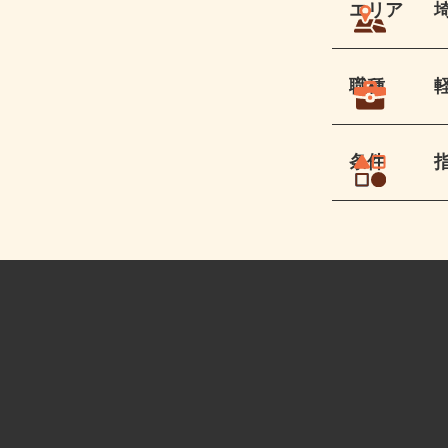
エリア
職種
条件