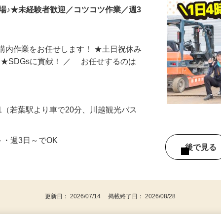
場♪★未経験者歓迎／コツコツ作業／週3
構内作業をお任せします！ ★土日祝休み
K ★SDGsに貢献！ ／ お任せするのは
-1（若葉駅より車で20分、川越観光バス
h～・週3日～でOK
後で見
更新日： 2026/07/14 掲載終了日： 2026/08/28