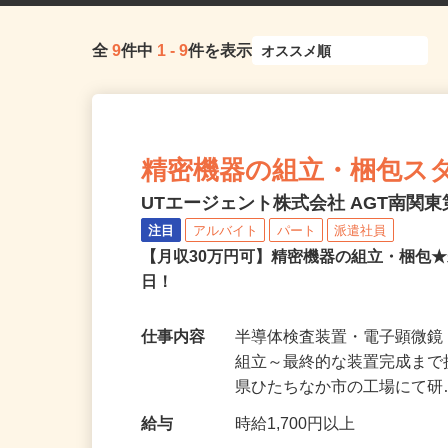
全
9
件中
1
-
9
件を表示
精密機器の組立・梱包ス
UTエージェント株式会社 AGT南関東第
注目
アルバイト
パート
派遣社員
【月収30万円可】精密機器の組立・梱包★
日！
仕事内容
半導体検査装置・電子顕微
組立～最終的な装置完成まで
県ひたちなか市の工場にて
給与
時給1,700円以上