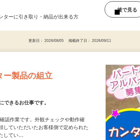
す♪ ◆お子様が学校にいる間に、寝た後
後で見
センターに引き取り・納品が出来る方
更新日： 2026/08/05 掲載終了日： 2026/09/11
ター製品の組立
単にできるお仕事です。
か確認作業です。外観チェックや動作確