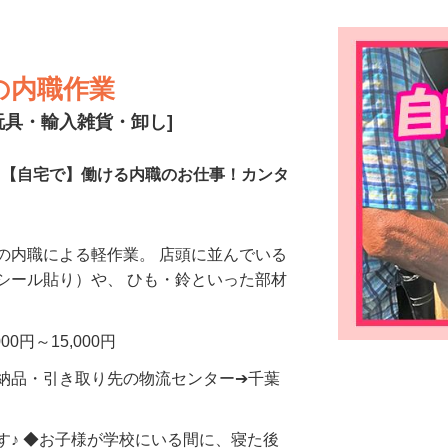
の内職作業
玩具・輸入雑貨・卸し]
て】【自宅で】働ける内職のお仕事！カンタ
の内職による軽作業。 店頭に並んでいる
シール貼り）や、 ひも・鈴といった部材
…
0円～15,000円
 納品・引き取り先の物流センター➔千葉