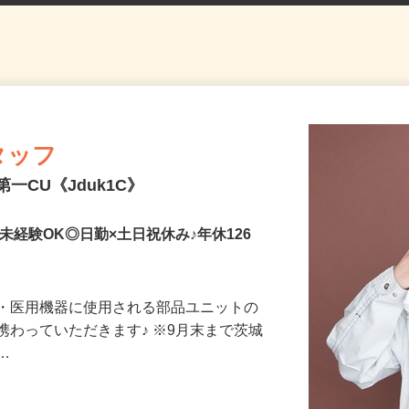
タッフ
一CU《Jduk1C》
未経験OK◎日勤×土日祝休み♪年休126
鏡・医用機器に使用される部品ユニットの
携わっていただきます♪ ※9月末まで茨城
研…