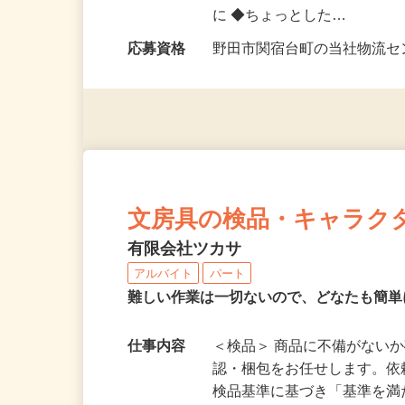
県野田市関宿台374-1
勤務時間
ご自身の空いた時間で働けま
に ◆ちょっとした…
応募資格
野田市関宿台町の当社物流
文房具の検品・キャラク
有限会社ツカサ
アルバイト
パート
難しい作業は一切ないので、どなたも簡
仕事内容
＜検品＞ 商品に不備がない